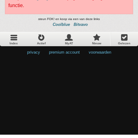
functie.
steun FOK! en koop via een van deze links
Coolblue
Bitvavo
Index
Actief
MyAT
Nieuw
Gelezen
privacy
•
premium account
•
voorwaarden