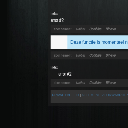
Index
error #2
abonnement
Unibet
Coolblue
Bitvavo
Deze functie is momenteel n
abonnement
Unibet
Coolblue
Bitvavo
Index
error #2
abonnement
Unibet
Coolblue
Bitvavo
PRIVACYBELEID
|
ALGEMENE VOORWAARDE