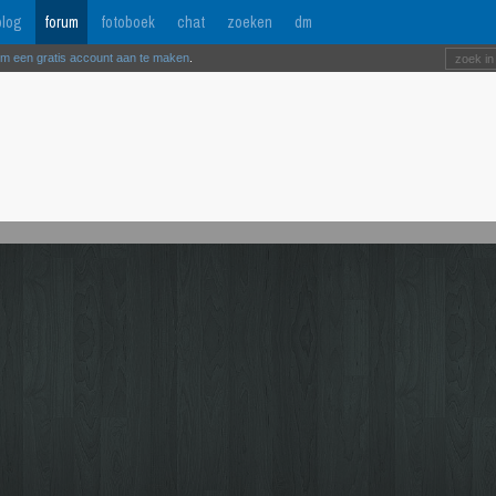
log
forum
fotoboek
chat
zoeken
dm
om een gratis account aan te maken
.