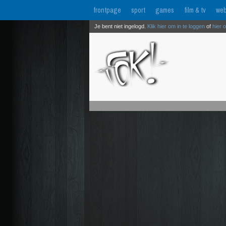
frontpage
sport
games
film & tv
web
Je bent niet ingelogd.
Klik hier om in te loggen
of
hier 