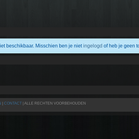
iet beschikbaar. Misschien ben je niet
ingelogd
of heb je geen t
N
|
CONTACT
| ALLE RECHTEN VOORBEHOUDEN