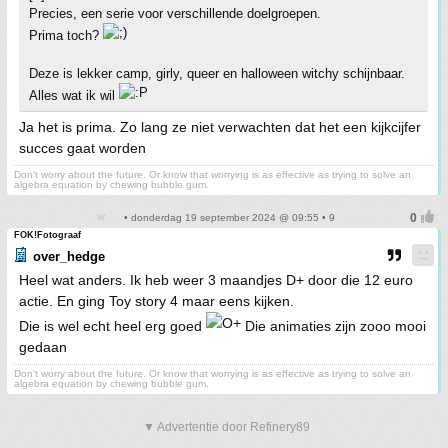
Precies, een serie voor verschillende doelgroepen.
Prima toch?
Deze is lekker camp, girly, queer en halloween witchy schijnbaar.
Alles wat ik wil
Ja het is prima. Zo lang ze niet verwachten dat het een kijkcijfer
succes gaat worden
Don't worry about the future. Or know that worrying is as effective as trying to solve an
algebra equation by chewing bubble gum.
• donderdag 19 september 2024 @ 09:55 • 9
FOK!Fotograaf
over_hedge
Heel wat anders. Ik heb weer 3 maandjes D+ door die 12 euro
actie. En ging Toy story 4 maar eens kijken.
Die is wel echt heel erg goed
Die animaties zijn zooo mooi
gedaan
Don't worry about the future. Or know that worrying is as effective as trying to solve an
algebra equation by chewing bubble gum.
▼ Advertentie door Refinery89