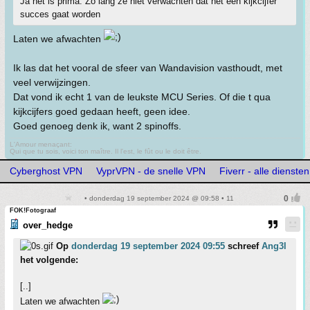
Ja het is prima. Zo lang ze niet verwachten dat het een kijkcijfer
succes gaat worden
Laten we afwachten
Ik las dat het vooral de sfeer van Wandavision vasthoudt, met
veel verwijzingen.
Dat vond ik echt 1 van de leukste MCU Series. Of die t qua
kijkcijfers goed gedaan heeft, geen idee.
Goed genoeg denk ik, want 2 spinoffs.
L'Amour menaçant:
Qui que tu sois, voici ton maître. Il l'est, le fût ou le doit être.
Cyberghost VPN
VyprVPN - de snelle VPN
Fiverr - alle dienste
• donderdag 19 september 2024 @ 09:58 • 11
FOK!Fotograaf
over_hedge
Op
donderdag 19 september 2024 09:55
schreef
Ang3l
het volgende:
[..]
Laten we afwachten