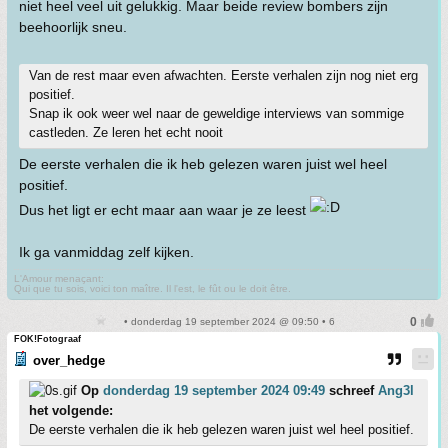
niet heel veel uit gelukkig. Maar beide review bombers zijn
beehoorlijk sneu.
Van de rest maar even afwachten. Eerste verhalen zijn nog niet erg
positief.
Snap ik ook weer wel naar de geweldige interviews van sommige
castleden. Ze leren het echt nooit
De eerste verhalen die ik heb gelezen waren juist wel heel
positief.
Dus het ligt er echt maar aan waar je ze leest
Ik ga vanmiddag zelf kijken.
L'Amour menaçant:
Qui que tu sois, voici ton maître. Il l'est, le fût ou le doit être.
• donderdag 19 september 2024 @ 09:50 • 6
FOK!Fotograaf
over_hedge
Op
donderdag 19 september 2024 09:49
schreef
Ang3l
het volgende:
De eerste verhalen die ik heb gelezen waren juist wel heel positief.