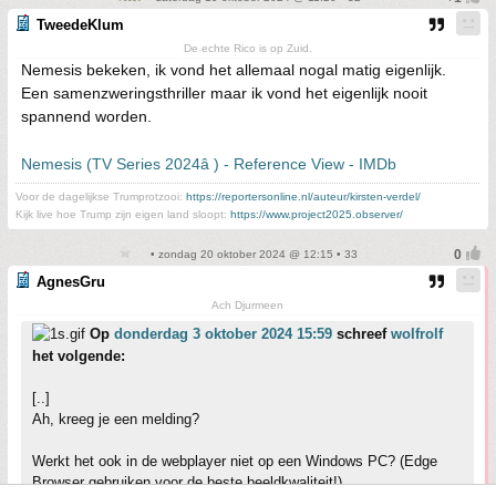
TweedeKlum
De echte Rico is op Zuid.
Nemesis bekeken, ik vond het allemaal nogal matig eigenlijk.
Een samenzweringsthriller maar ik vond het eigenlijk nooit
spannend worden.
Nemesis (TV Series 2024â ) - Reference View - IMDb
Voor de dagelijkse Trumprotzooi:
https://reportersonline.nl/auteur/kirsten-verdel/
Kijk live hoe Trump zijn eigen land sloopt:
https://www.project2025.observer/
• zondag 20 oktober 2024 @ 12:15 • 33
AgnesGru
Ach Djurmeen
Op
donderdag 3 oktober 2024 15:59
schreef
wolfrolf
het volgende:
[..]
Ah, kreeg je een melding?
Werkt het ook in de webplayer niet op een Windows PC? (Edge
Browser gebruiken voor de beste beeldkwaliteit!)