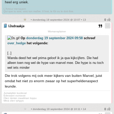
heel erg uniek.
L'Amour menaçant:
Qui que tu sois, voici ton maître. Il l'est, le fût ou le doit être.
• donderdag 19 september 2024 @ 10:07 • 13
IJsdraakje
Womansplainer
Op
donderdag 19 september 2024 09:58
schreef
over_hedge
het volgende:
[..]
Wanda deed het wel prima geloof ik ja qua kijkcijfers. Die had
alleen toen nog wel de hype van marvel mee. Die hype is nu toch
wel iets minder
Die trok volgens mij ook meer kijkers van buiten Marvel, juist
omdat het niet zo enorm zwaar op het superheldenaspect
leunde.
Jumalatkin kuolevat
Edessäni vuotavat
Olen tämän maailman loppu
Minä olen tyhjyys
• donderdag 19 september 2024 @ 10:11 • 14