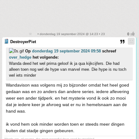
• donderdag 19 september 2024 @ 14:23 • 23
DestroyerPiet
Op
donderdag 19 september 2024 09:58
schreef
over_hedge
het volgende:
Wanda deed het wel prima geloof ik ja qua kijkcijfers. Die had
alleen toen nog wel de hype van marvel mee. Die hype is nu toch
wel iets minder
Wandavison was volgens mij zo bijzonder omdat het heel goed
gedaan was en zo anders dan andere series. iedere aflevering
weer een ander tijdperk. en het mysterie vond ik ook zo mooi
dat je iedere keer je afvroeg wat er nu in hemelsnaam aan de
hand was.
ik vond hem ook minder worden toen er steeds meer dingen
buiten dat stadje gingen gebeuren.
Words are, of course, the most powerful drug used by mankind.