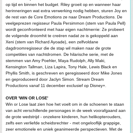
op tijd en binnen het budget. Riley groeit op en wanneer haar
herinneringen wat extra verwerking nodig hebben, sturen Joy en
de rest van de Core Emotions ze naar Dream Productions. De
veelgeprezen regisseur Paula Persimmon (stem van Paula Pell)
wordt geconfronteerd met haar eigen nachtmerrie: Ze probeert
de volgende droomhit te creëren nadat ze is gekoppeld aan
Xeni (stem van Richard Ayoade), een zelfvoldane
dagdroomregisseur die de stap wil maken naar de grote
competities van nachtdromen. De hilarische serie, met de
stemmen van Amy Poehler, Maya Rudolph, Ally Maki,
Kensington Tallman, Liza Lapira, Tony Hale, Lewis Black en
Phyllis Smith, is geschreven en geregisseerd door Mike Jones
en geproduceerd door Jaclyn Simon. Stream Dream
Productions vanaf 11 december exclusief op Disney+.
OVER 'WIN OR LOSE'
Win or Lose laat zien hoe het voelt om in de schoenen te staan
van acht verschillende personages in de week voorafgaand aan
de grote wedstrijd - onzekere kinderen, hun helikopterouders,
zelfs een verliefde scheidsrechter - met ongelooflijk grappige,
zeer emotionele en uniek geanimeerde perspectieven. Met de