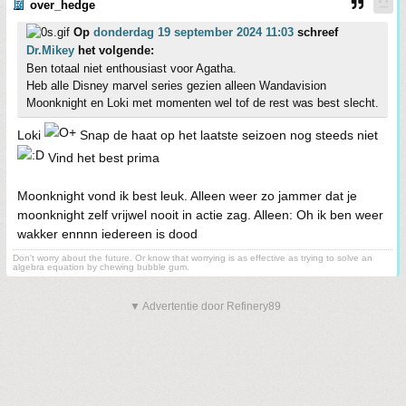
over_hedge
Op
donderdag 19 september 2024 11:03
schreef
Dr.Mikey
het volgende:
Ben totaal niet enthousiast voor Agatha.
Heb alle Disney marvel series gezien alleen Wandavision
Moonknight en Loki met momenten wel tof de rest was best slecht.
Loki
Snap de haat op het laatste seizoen nog steeds niet
Vind het best prima
Moonknight vond ik best leuk. Alleen weer zo jammer dat je
moonknight zelf vrijwel nooit in actie zag. Alleen: Oh ik ben weer
wakker ennnn iedereen is dood
Don't worry about the future. Or know that worrying is as effective as trying to solve an
algebra equation by chewing bubble gum.
▼ Advertentie door Refinery89