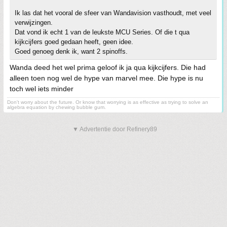
Ik las dat het vooral de sfeer van Wandavision vasthoudt, met veel
verwijzingen.
Dat vond ik echt 1 van de leukste MCU Series. Of die t qua
kijkcijfers goed gedaan heeft, geen idee.
Goed genoeg denk ik, want 2 spinoffs.
Wanda deed het wel prima geloof ik ja qua kijkcijfers. Die had
alleen toen nog wel de hype van marvel mee. Die hype is nu
toch wel iets minder
Don't worry about the future. Or know that worrying is as effective as trying to solve an
algebra equation by chewing bubble gum.
▼ Advertentie door Refinery89