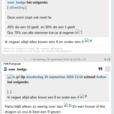
over_hedge
het volgende:
[
afbeelding
]
Deze onzin stopt ook nooit he.
40% die een 10 geeft. en 30% die een 1 geeft.
Dus 70% van alle stemmen kan je al negeren
Ik negeer altijd alles boven een 8 en onder een 4
When the student is ready, the teacher will appear.
When the student is truly ready, the teacher will disappear.
• donderdag 19 september 2024 @ 13:26 • 20
FOK!Fotograaf
over_hedge
Op
donderdag 19 september 2024 13:16
schreef
Aether
het volgende:
[..]
Ik negeer altijd alles boven een 8 en onder een 4
Haha blijft alleen zo weinig over dan
En een house of the
dragon s1 zou ik best een 9 geven.