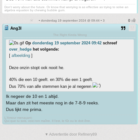
Don't worry about the future. Or know that worrying is as effective as trying to solve an
algebra equation by chewing bubble gum.
• donderdag 19 september 2024 @ 09:44 • 3
Ang3l
The Right Kinda Wrong
Op
donderdag 19 september 2024 09:42
schreef
over_hedge
het volgende:
[
afbeelding
]
Deze onzin stopt ook nooit he.
40% die een 10 geeft. en 30% die een 1 geeft.
Dus 70% van alle stemmen kan je al negeren
Ik negeer de 10 en 1 altijd.
Maar dan zit het meeste nog in de 7-8-9 reeks.
Dus lijkt me prima.
L'Amour menaçant:
Qui que tu sois, voici ton maître. Il l'est, le fût ou le doit être.
▼ Advertentie door Refinery89