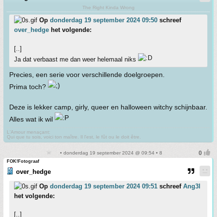
The Right Kinda Wrong
Op
donderdag 19 september 2024 09:50
schreef
over_hedge
het volgende:
[..]
Ja dat verbaast me dan weer helemaal niks
Precies, een serie voor verschillende doelgroepen.
Prima toch?
Deze is lekker camp, girly, queer en halloween witchy schijnbaar.
Alles wat ik wil
L'Amour menaçant:
Qui que tu sois, voici ton maître. Il l'est, le fût ou le doit être.
• donderdag 19 september 2024 @ 09:54 • 8
FOK!Fotograaf
over_hedge
Op
donderdag 19 september 2024 09:51
schreef
Ang3l
het volgende:
[..]