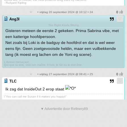
- Rudyard Kipling
• vrijdag 20 september 2024 @ 10:12 • 24
Ang3l
The Right Kinda Wrong
Gisteren meteen de eerste 2 gekeken. Prima Sabrina vibe, met
een katterige hoofdpersoon.
Net zoals bij Loki is de badguy de hoofdrol en dat is wel weer
eens fijn. Geen zoetgevooisde heldin, maar een vuilbekkende
tang (ik moest erg lachen om de Yoni eg scene).
L'Amour menaçant:
Qui que tu sois, voici ton maître. Il l'est, le fût ou le doit être.
• vrijdag 27 september 2024 @ 08:41 • 25
TLC
Ik zag dat InsideOut 2 erop staat
\"You can call me Susan if it makes you happy\"
▼ Advertentie door Refinery89