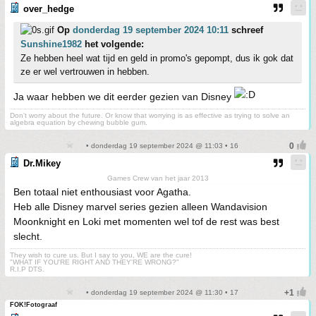
over_hedge
Op
donderdag 19 september 2024 10:11
schreef
Sunshine1982
het volgende:
Ze hebben heel wat tijd en geld in promo's gepompt, dus ik gok dat
ze er wel vertrouwen in hebben.
Ja waar hebben we dit eerder gezien van Disney
Don't worry about the future. Or know that worrying is as effective as trying to solve an
algebra equation by chewing bubble gum.
• donderdag 19 september 2024 @ 11:03 • 16
Dr.Mikey
Games Crew van het jaar 2013
Ben totaal niet enthousiast voor Agatha.
Heb alle Disney marvel series gezien alleen Wandavision
Moonknight en Loki met momenten wel tof de rest was best
slecht.
They wish to cure us. But I say to you, WE are the cure!
"WHAT IF YOU'RE RIGHT AND THEY'RE WRONG?"
R.I.P DTS.
• donderdag 19 september 2024 @ 11:30 • 17
FOK!Fotograaf