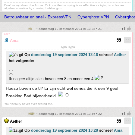
Don't worry about the future. Or know that worrying is as effective as trying to solve an
algebra equation by chewing bubble gum.
Betrouwbaar en snel - ExpressVPN
Cyberghost VPN
Cybergho
• donderdag 19 september 2024 @ 13:28 • 21
roze
Ama
Hypa Hypa
Op
donderdag 19 september 2024 13:16
schreef
Aether
het volgende:
[..]
Ik negeer altijd alles boven een 8 en onder een 4
Hoezo boven de 8? Er zijn echt wel series die ik een 9 geef.
Breaking Bad bijvoorbeeld.
Your beauty never ever scared me.
• donderdag 19 september 2024 @ 13:46 • 22
Aether
Op
donderdag 19 september 2024 13:28
schreef
Ama