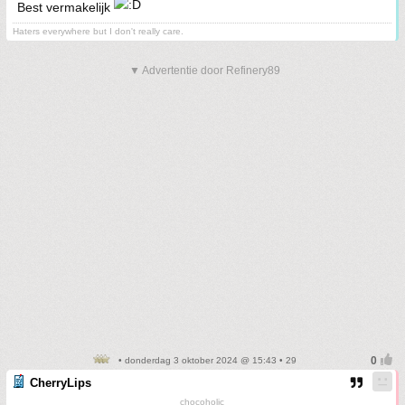
Best vermakelijk
Haters everywhere but I don't really care.
▼ Advertentie door Refinery89
• donderdag 3 oktober 2024 @ 15:43 • 29
CherryLips
chocoholic