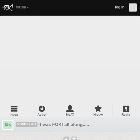
forum
log in
Index
Actief
MyAT
Nieuw
Reply
It was FOK! all along.....
f&s
DISNEY+ #11