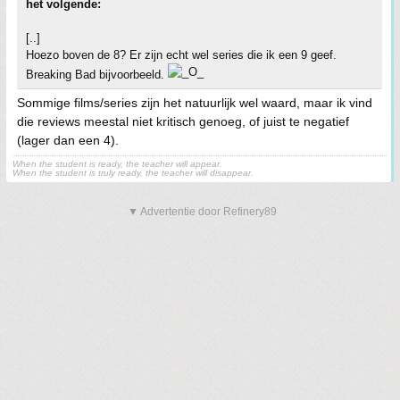
het volgende:
[..]
Hoezo boven de 8? Er zijn echt wel series die ik een 9 geef.
Breaking Bad bijvoorbeeld.
Sommige films/series zijn het natuurlijk wel waard, maar ik vind
die reviews meestal niet kritisch genoeg, of juist te negatief
(lager dan een 4).
When the student is ready, the teacher will appear.
When the student is truly ready, the teacher will disappear.
▼ Advertentie door Refinery89