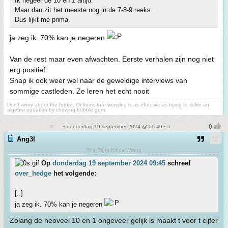
Ik negeer de 10 en 1 altijd.
Maar dan zit het meeste nog in de 7-8-9 reeks.
Dus lijkt me prima.
ja zeg ik. 70% kan je negeren
Van de rest maar even afwachten. Eerste verhalen zijn nog niet
erg positief.
Snap ik ook weer wel naar de geweldige interviews van
sommige castleden. Ze leren het echt nooit
Don't worry about the future. Or know that worrying is as effective as trying to solve an
algebra equation by chewing bubble gum.
• donderdag 19 september 2024 @ 09:49 • 5
Ang3l
The Right Kinda Wrong
Op
donderdag 19 september 2024 09:45
schreef
over_hedge
het volgende:
[..]
ja zeg ik. 70% kan je negeren
Zolang de heoveel 10 en 1 ongeveer gelijk is maakt t voor t cijfer