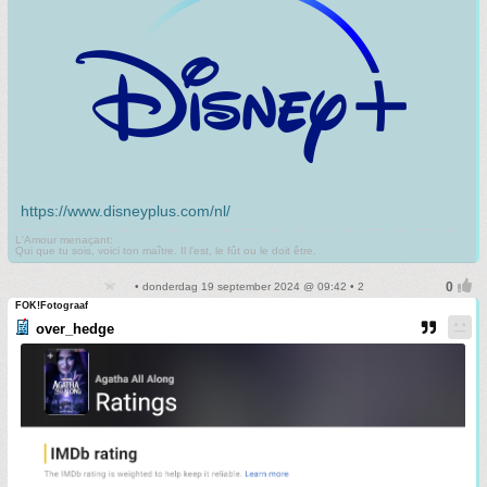
https://www.disneyplus.com/nl/
L'Amour menaçant:
Qui que tu sois, voici ton maître. Il l'est, le fût ou le doit être.
• donderdag 19 september 2024 @ 09:42 • 2
FOK!Fotograaf
over_hedge