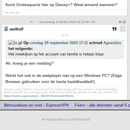
Komt Grotesquerie hier op Disney+? Weet iemand wanneer?
Tap tap tap
• donderdag 3 oktober 2024 @ 15:59 • 30
wolfrolf
13:37
Op
zondag 29 september 2024 17:11
schreef
AgnesGru
het volgende:
Het meekijken op het account van familie is helaas klaar.
Ah, kreeg je een melding?
Werkt het ook in de webplayer niet op een Windows PC? (Edge
Browser gebruiken voor de beste beeldkwaliteit!)
Started using TorBox recently and I'm really happy with the service!. If you're thinking
about trying it, you can get some extra bonus days by signing up with my referral link:
https://torbox.app/subscr(...)86-9578-b0cbd970fe3b
Betrouwbaar en snel - ExpressVPN
Fiverr - alle diensten vanaf 5 
▼ Advertentie door Refinery89