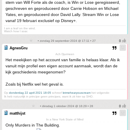
stem van Will Forte als de coach, is Win or Lose geregisseerd,
geschreven en geproduceerd door Carrie Hobson en Michael
Yates, en geproduceerd door David Lally. Stream Win or Lose
vanaf 19 februari exclusief op Disney+.
I am a leaf on the wind.
Watch how I soar.
• zondag 29 september 2024 @ 17:11 • 27
AgnesGru
Ach Djurmeen
Het meekijken op het account van familie is helaas klaar. Als ik
vanuit mijn profiel een eigen account aanmaak, wordt dan de
kijk geschiedenis meegenomen?
Zoals bij Netflix wel het geval is.
Op
donderdag 22 april 2021 18:05
schreef
letmehearyouscream
het volgende:
Ik heb natuurlijk in principe geen principes, want ik zit hier op SHO.
• dinsdag 1 oktober 2024 @ 16:29 • 28
matthijst
In a New York State of Mind
Only Murders in The Building.