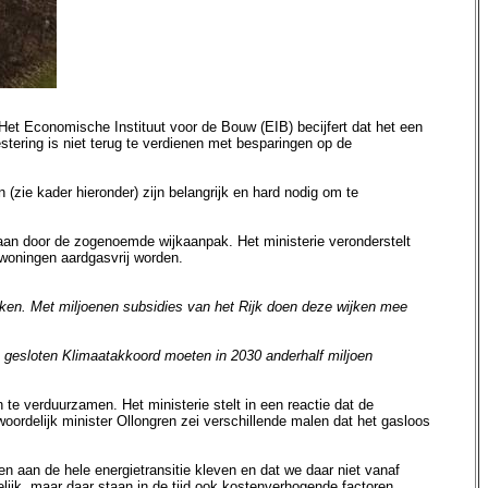
et Economische Instituut voor de Bouw (EIB) becijfert dat het een
stering is niet terug te verdienen met besparingen op de
 (zie kader hieronder) zijn belangrijk en hard nodig om te
taan door de zogenoemde wijkaanpak. Het ministerie veronderstelt
 woningen aardgasvrij worden.
ijken. Met miljoenen subsidies van het Rijk doen deze wijken mee
9 gesloten Klimaatakkoord moeten in 2030 anderhalf miljoen
n te verduurzamen. Het ministerie stelt in een reactie dat de
ordelijk minister Ollongren zei verschillende malen dat het gasloos
 aan de hele energietransitie kleven en dat we daar niet vanaf
lijk, maar daar staan in de tijd ook kostenverhogende factoren