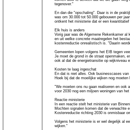
tegenover."
En dan die "opschaling". Daar is in de prakti
was om 30.000 tot 50.000 gebouwen per jaar i
ontkent het ministerie dat er een kwantitatief
Elk huis is anders
Vorig jaar was de Algemene Rekenkamer al kri
en uit welke concrete maatregelen het bestaa
kostenreductie onrealistisch is. "Daarin wor
Gemeenten lopen volgens het EIB tegen veel o
Je moet de grond in de straat openmaken, 
ook al dat de energietransitie op wijkniveau
Kosten te laag ingeschat
En dat is niet alles. Ook businesscases van
Hoek bij dat de moeilijke wijken nog moeten 
"We moeten ons nu gaan realiseren en ook ac
voor 2030 nog een miljoen woningen van het g
Reactie ministerie
In een reactie stelt het ministerie van Binn
Mochten signalen komen dat de verwachte en 
Kostenreductie richting 2030 is onmisbaar o
Volgens het ministerie is er wel degelijk al 
wijken."