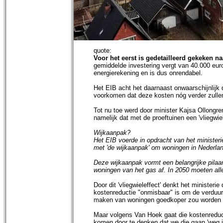
quote:
Voor het eerst is gedetailleerd gekeken n
gemiddelde investering vergt van 40.000 euro
energierekening en is dus onrendabel.
Het EIB acht het daarnaast onwaarschijnlijk d
voorkomen dat deze kosten nóg verder zullen
Tot nu toe werd door minister Kajsa Ollongr
namelijk dat met de proeftuinen een 'vliegwi
Wijkaanpak?
Het EIB voerde in opdracht van het ministeri
met 'de wijkaanpak' om woningen in Nederlan
Deze wijkaanpak vormt een belangrijke pilaa
woningen van het gas af. In 2050 moeten all
Door dit 'vliegwieleffect' denkt het minister
kostenreductie "onmisbaar" is om de verduur
maken van woningen goedkoper zou worden doo
Maar volgens Van Hoek gaat die kostenreduct
komen door te denken dat we die gaan 'weg in