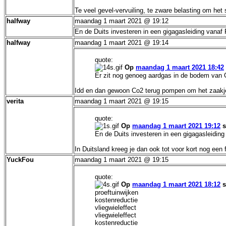
Te veel gevel-vervuiling, te zware belasting om he
halfway
maandag 1 maart 2021 @ 19:12
En de Duits investeren in een gigagasleiding vanaf
halfway
maandag 1 maart 2021 @ 19:14
quote:
Op
maandag 1 maart 2021 18:42
Er zit nog genoeg aardgas in de bodem van 
Idd en dan gewoon Co2 terug pompen om het zaakje
verita
maandag 1 maart 2021 @ 19:15
quote:
Op
maandag 1 maart 2021 19:12
s
En de Duits investeren in een gigagasleidin
In Duitsland kreeg je dan ook tot voor kort nog een f
YuckFou
maandag 1 maart 2021 @ 19:15
quote:
Op
maandag 1 maart 2021 18:12
s
proeftuinwijken
kostenreductie
vliegwieleffect
vliegwieleffect
kostenreductie