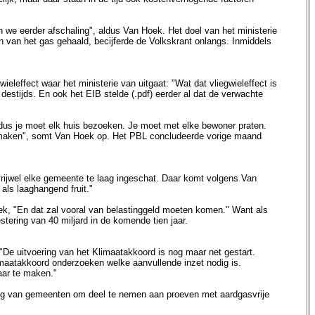
en we eerder afschaling", aldus Van Hoek. Het doel van het ministerie
n van het gas gehaald, becijferde de Volkskrant onlangs. Inmiddels
leffect waar het ministerie van uitgaat: "Wat dat vliegwieleffect is
destijds. En ook het EIB stelde (.pdf) eerder al dat de verwachte
, dus je moet elk huis bezoeken. Je moet met elke bewoner praten.
 maken", somt Van Hoek op. Het PBL concludeerde vorige maand
vrijwel elke gemeente te laag ingeschat. Daar komt volgens Van
als laaghangend fruit."
oek, "En dat zal vooral van belastinggeld moeten komen." Want als
tering van 40 miljard in de komende tien jaar.
 "De uitvoering van het Klimaatakkoord is nog maar net gestart.
imaatakkoord onderzoeken welke aanvullende inzet nodig is.
aar te maken."
telling van gemeenten om deel te nemen aan proeven met aardgasvrije