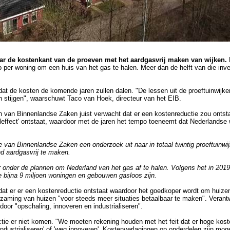
aar de kostenkant van de proeven met het aardgasvrij maken van wijken.
H
 per woning om een huis van het gas te halen. Meer dan de helft van die inve
at de kosten de komende jaren zullen dalen. "De lessen uit de proeftuinwijken
 stijgen", waarschuwt Taco van Hoek, directeur van het EIB.
en van Binnenlandse Zaken juist verwacht dat er een kostenreductie zou onts
eleffect' ontstaat, waardoor met de jaren het tempo toeneemt dat Nederlandse
e van Binnenlandse Zaken een onderzoek uit naar in totaal twintig proeftuinw
d aardgasvrij te maken.
r onder de plannen om Nederland van het gas af te halen. Volgens het in 201
e bijna 9 miljoen woningen en gebouwen gasloos zijn.
ie dat er er een kostenreductie ontstaat waardoor het goedkoper wordt om huize
zaming van huizen "voor steeds meer situaties betaalbaar te maken". Verantwo
r "opschaling, innoveren en industrialiseren".
ie er niet komen. "We moeten rekening houden met het feit dat er hoge kosten
dustrialiseren' of 'weg innoveren'. Kostenverlagingen op onderdelen zijn moge