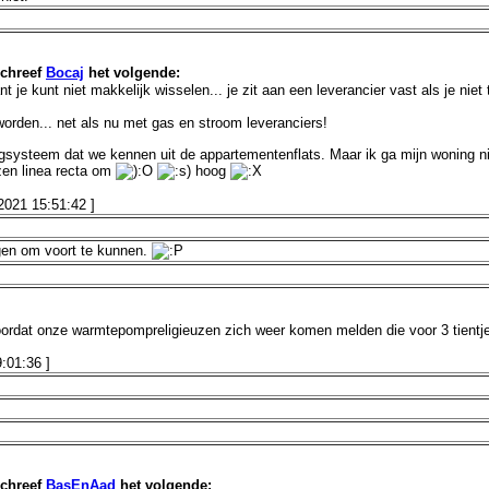
chreef
Bocaj
het volgende:
e kunt niet makkelijk wisselen... je zit aan een leverancier vast als je niet
worden... net als nu met gas en stroom leveranciers!
gsysteem dat we kennen uit de appartementenflats. Maar ik ga mijn woning nie
jzen linea recta om
hoog
2021 15:51
:42
]
gen om voort te kunnen.
ordat onze warmtepompreligieuzen zich weer komen melden die voor 3 tientje
9:01
:36
]
chreef
BasEnAad
het volgende: