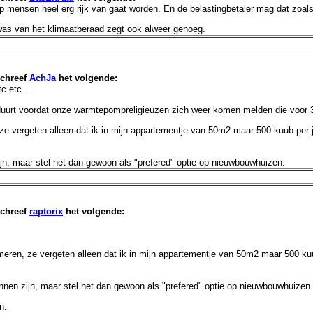
ep mensen heel erg rijk van gaat worden. En de belastingbetaler mag dat zoal
r was van het klimaatberaad zegt ook alweer genoeg.
chreef
AchJa
het volgende:
c etc...
urt voordat onze warmtepompreligieuzen zich weer komen melden die voor 3 t
ze vergeten alleen dat ik in mijn appartementje van 50m2 maar 500 kuub per 
jn, maar stel het dan gewoon als "prefered" optie op nieuwbouwhuizen.
chreef
raptorix
het volgende:
eren, ze vergeten alleen dat ik in mijn appartementje van 50m2 maar 500 kuu
nnen zijn, maar stel het dan gewoon als "prefered" optie op nieuwbouwhuizen.
n.