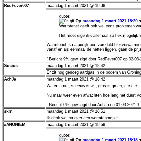
RedFever007
maandag 1 maart 2021 @ 18:38
quote:
Op
maandag 1 maart 2021 18:20
s
Warmtenet geeft ook wel eens problemen want j
Het moet eigenlijk allemaal zo flex mogelijk 
Warmtenet is natuurlijk een veredeld blokverwarmin
vanaf en als eenmaal de netten liggen, gaan de pri
[ Bericht 9% gewijzigd door RedFever007 op 02-03-
Socios
maandag 1 maart 2021 @ 18:42
Er zit nog genoeg aardgas in de bodem van Gronin
AchJa
maandag 1 maart 2021 @ 18:42
Water is nat, sneeuw is wit, gras is groen, etc etc...
Nu maar weer even afwachten hoe lang het duurt vo
[ Bericht 0% gewijzigd door AchJa op 01-03-2021 1
skrn
maandag 1 maart 2021 @ 18:51
Ik denk wel na over een warmtepompje.
#ANONIEM
maandag 1 maart 2021 @ 18:59
quote:
Op
maandag 1 maart 2021 18:18
s