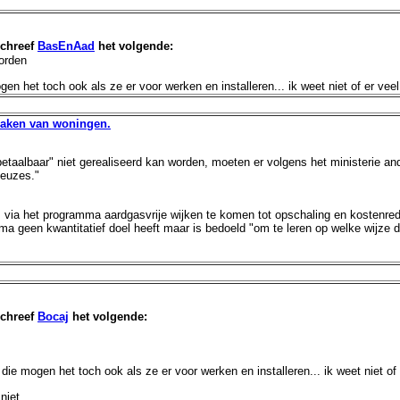
chreef
BasEnAad
het volgende:
worden
en het toch ook als ze er voor werken en installeren... ik weet niet of er veel
 maken van woningen.
n betaalbaar" niet gerealiseerd kan worden, moeten er volgens het ministerie
keuzes."
om via het programma aardgasvrije wijken te komen tot opschaling en kostenre
mma geen kwantitatief doel heeft maar is bedoeld "om te leren op welke wijze
chreef
Bocaj
het volgende:
die mogen het toch ook als ze er voor werken en installeren... ik weet niet of 
niet.