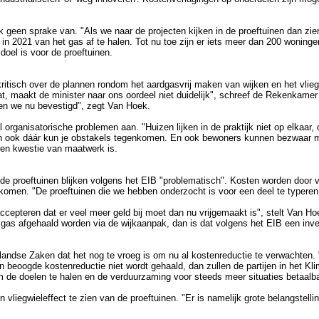
jk geen sprake van. "Als we naar de projecten kijken in de proeftuinen dan zi
n 2021 van het gas af te halen. Tot nu toe zijn er iets meer dan 200 woninge
 doel is voor de proeftuinen.
tisch over de plannen rondom het aardgasvrij maken van wijken en het vliegwie
t, maakt de minister naar ons oordeel niet duidelijk", schreef de Rekenkamer 
den we nu bevestigd", zegt Van Hoek.
rganisatorische problemen aan. "Huizen lijken in de praktijk niet op elkaar
en ook dáár kun je obstakels tegenkomen. En ook bewoners kunnen bezwaar
 een kwestie van maatwerk is.
 de proeftuinen blijken volgens het EIB "problematisch". Kosten worden door 
komen. "De proeftuinen die we hebben onderzocht is voor een deel te typeren 
cepteren dat er veel meer geld bij moet dan nu vrijgemaakt is", stelt Van H
as afgehaald worden via de wijkaanpak, dan is dat volgens het EIB een inves
enlandse Zaken dat het nog te vroeg is om nu al kostenreductie te verwachten.
beoogde kostenreductie niet wordt gehaald, dan zullen de partijen in het Kl
m de doelen te halen en de verduurzaming voor steeds meer situaties betaalb
een vliegwieleffect te zien van de proeftuinen. "Er is namelijk grote belangs