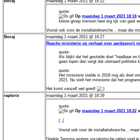
Bocaj
maandag 1 maart 2021 @ 18:22
quote:
Op
maandag 1 maart 2021 18:18
s
kleine groep mensen heel erg rijk van gaat 
Vooral ook voor de installatiebranche... maar die mog
Bocaj
maandag 1 maart 2021 @ 18:27
Reactie ministerie op verhaal over aardgasvrij
quote:
Als blijkt dat het gestelde doel "haalbaar e
gaan lopen dan vergt dat uiteraard politieke 
quote:
Het ministerie stelde in 2018 nog als doel 
2021. Nu stelt het ministerie dat het progra
Het komt vanzelf wel goed!
raptorix
maandag 1 maart 2021 @ 18:29
quote:
Op
maandag 1 maart 2021 18:22
s
[..]
Vooral ook voor de installatiebranche... maar 
Doekle Terpstra grotere socialistische ratten vind je 