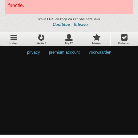
functie.
steun FOK! en koop via een van deze links
Coolblue
Bitvavo
Index
Actief
MyAT
Nieuw
Gelezen
privacy
•
premium account
•
voorwaarden