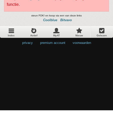
functie.
steun FOK! en koop via een van deze links
Coolblue
Bitvavo
Index
Actief
MyAT
Nieuw
Gelezen
privacy
•
premium account
•
voorwaarden