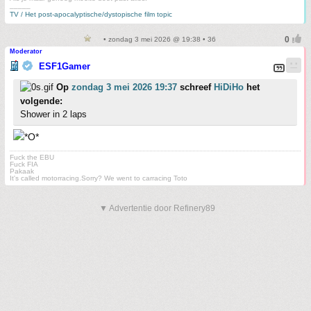
_____
TV / Het post-apocalyptische/dystopische film topic
• zondag 3 mei 2026 @ 19:38 • 36
Moderator
ESF1Gamer
Op
zondag 3 mei 2026 19:37
schreef
HiDiHo
het
volgende:
Shower in 2 laps
Fuck the EBU
Fuck FIA
Pakaak
It's called motorracing.Sorry? We went to carracing Toto
▼ Advertentie door Refinery89