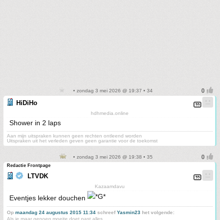
• zondag 3 mei 2026 @ 19:37 • 34
HiDiHo
hdhmedia.online
Shower in 2 laps
Aan mijn uitspraken kunnen geen rechten ontleend worden
Uitspraken uit het verleden geven geen garantie voor de toekomst
• zondag 3 mei 2026 @ 19:38 • 35
Redactie Frontpage
LTVDK
Kazaamdavu
Eventjes lekker douchen
Op
maandag 24 augustus 2015 11:34
schreef
Yasmin23
het volgende:
Als je maar genoeg moeite doet past alles.