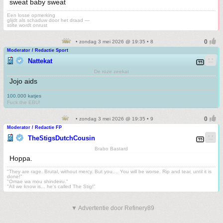
sweat baby sweat
Een losse opmerking
glijdt als schaduw door het draad —
stilte wordt onrust
• zondag 3 mei 2026 @ 19:35 • 8
Moderator / Redactie Sport
Nattekat
De roze zeekat
Jojo aids
100.000 katjes
Fuck the EBU!
• zondag 3 mei 2026 @ 19:35 • 9
Moderator / Redactie FP
TheStigsDutchCousin
Brabo Bastard
Hoppa.
"They are rage. Brutal, without mercy. But you.... You will be worse. Rip and tear, until it is
done!"
"Omae wa mou shindeiru."
"All we know is... he's called The Stig!"
▼ Advertentie door Refinery89