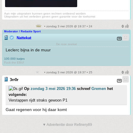
Aan mijn uitspraken kunnen geen rechten ontleend worden
Uitspraken uit het verleden geven geen garantie voor de toekomst
• zondag 3 mei 2026 @ 19:37 • 24
Moderator / Redactie Sport
Nattekat
De roze zeekat
Leclerc bijna in de muur
100.000 katjes
Fuck the EBU!
• zondag 3 mei 2026 @ 19:37 • 25
3rr0r
Op
zondag 3 mei 2026 19:36
schreef
Gremen
het
volgende:
Verstappen rijdt straks gewoon P1
Gaat regenen voor hij daar komt
▼ Advertentie door Refinery89