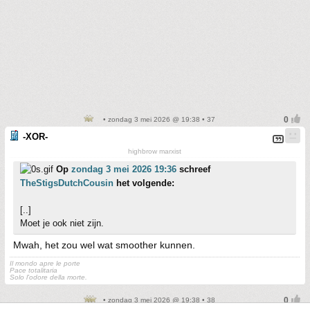
• zondag 3 mei 2026 @ 19:38 • 37
-XOR-
highbrow marxist
Op
zondag 3 mei 2026 19:36
schreef
TheStigsDutchCousin
het volgende:
[..]
Moet je ook niet zijn.
Mwah, het zou wel wat smoother kunnen.
Il mondo apre le porte
Pace totalitaria
Solo l'odore della morte.
• zondag 3 mei 2026 @ 19:38 • 38