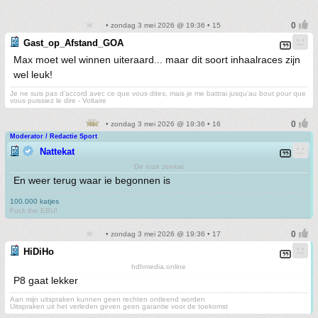
• zondag 3 mei 2026 @ 19:36 • 15
Gast_op_Afstand_GOA
Max moet wel winnen uiteraard... maar dit soort inhaalraces zijn
wel leuk!
Je ne suis pas d’accord avec ce que vous dites, mais je me battrai jusqu’au bout pour que
vous puissiez le dire - Voltaire
• zondag 3 mei 2026 @ 19:36 • 16
Moderator / Redactie Sport
Nattekat
De roze zeekat
En weer terug waar ie begonnen is
100.000 katjes
Fuck the EBU!
• zondag 3 mei 2026 @ 19:36 • 17
HiDiHo
hdhmedia.online
P8 gaat lekker
Aan mijn uitspraken kunnen geen rechten ontleend worden
Uitspraken uit het verleden geven geen garantie voor de toekomst