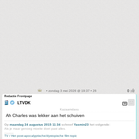
• zondag 3 mei 2026 @ 19:37 • 26
Redactie Frontpage
LTVDK
Kazaamdavu
Ah Charles was lekker aan het schuiven
Op
maandag 24 augustus 2015 11:34
schreef
Yasmin23
het volgende:
Als je maar genoeg moeite doet past alles.
_____
TV / Het post-apocalyptische/dystopische film topic