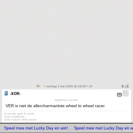
• zondag 3 mei 2026 @ 19:35 • 10
-XOR-
highbrow marxist
VER is niet de allercharmantste wheel to wheel racer.
Il mondo apre le porte
Pace totalitaria
Solo l'odore della morte.
Speel mee met Lucky Day en win!
Speel mee met Lucky Day en w