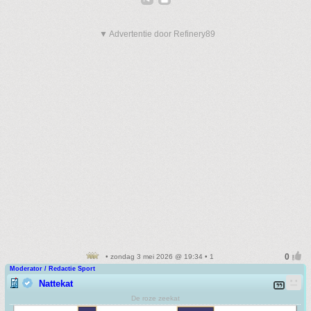
▼ Advertentie door Refinery89
• zondag 3 mei 2026 @ 19:34 • 1
Moderator / Redactie Sport
Nattekat
De roze zeekat