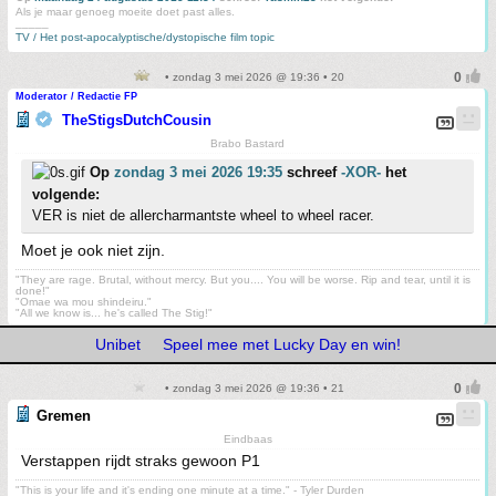
Als je maar genoeg moeite doet past alles.
_____
TV / Het post-apocalyptische/dystopische film topic
• zondag 3 mei 2026 @ 19:36 • 20
Moderator / Redactie FP
TheStigsDutchCousin
Brabo Bastard
Op
zondag 3 mei 2026 19:35
schreef
-XOR-
het
volgende:
VER is niet de allercharmantste wheel to wheel racer.
Moet je ook niet zijn.
"They are rage. Brutal, without mercy. But you.... You will be worse. Rip and tear, until it is
done!"
"Omae wa mou shindeiru."
"All we know is... he's called The Stig!"
Unibet
Speel mee met Lucky Day en win!
• zondag 3 mei 2026 @ 19:36 • 21
Gremen
Eindbaas
Verstappen rijdt straks gewoon P1
"This is your life and it's ending one minute at a time." - Tyler Durden