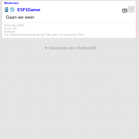
Moderator
ESF1Gamer
Gaan we weer.
Fuck the EBU
Fuck FIA
Pakaak
It's called motorracing.Sorry? We went to carracing Toto
▼ Advertentie door Refinery89