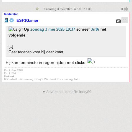
• zondag 3 mei 2026 @ 19:37 • 33
Moderator
ESF1Gamer
Op
zondag 3 mei 2026 19:37
schreef
3rr0r
het
volgende:
[..]
Gaat regenen voor hij daar komt
Hij kan tenminste in regen rijden met slicks.
Fuck the EBU
Fuck FIA
Pakaak
It's called motorracing.Sorry? We went to carracing Toto
▼ Advertentie door Refinery89