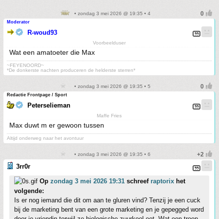
• zondag 3 mei 2026 @ 19:35 • 4
Moderator
R-woud93
Voorbeelduser
Wat een amatoeter die Max
~FEYENOORD~
*De donkerste nachten produceren de helderste sterren*
• zondag 3 mei 2026 @ 19:35 • 5
Redactie Frontpage / Sport
Peterselieman
Maffe Fries
Max duwt m er gewoon tussen
Altijd onderweg naar het avontuur
• zondag 3 mei 2026 @ 19:35 • 6
3rr0r
Op
zondag 3 mei 2026 19:31
schreef
raptorix
het
volgende:
Is er nog iemand die dit om aan te gluren vind? Tenzij je een cuck
bij de marketing bent van een grote marketing en je gepegged word
door je vriendin terwijl ze biologische zuurkool eet. Wat een troep.