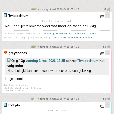
• zondag 3 mei 2026 @ 19:35 • 12
TweedeKlum
De echte Rico is op Zuid.
Nou, het lijkt tenminste weer wat meer op racen gelukkig.
Voor de dagelijkse Trumprotzooi:
https://reportersonline.nl/auteur/kirsten-verdel/
Kijk live hoe Trump zijn eigen land sloopt:
https://www.project2025.observer/
• zondag 3 mei 2026 @ 19:35 • 13
greysbones
Op
zondag 3 mei 2026 19:35
schreef
TweedeKlum
het
volgende:
Nou, het lijkt tenminste weer wat meer op racen gelukkig.
ietsje pietsje
Een losse opmerking
glijdt als schaduw door het draad —
stilte wordt onrust
• zondag 3 mei 2026 @ 19:35 • 14
PzKpfw
Devon 'No Limits'