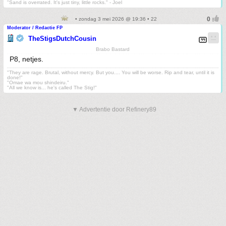
"Sand is overrated. It's just tiny, little rocks." - Joel
• zondag 3 mei 2026 @ 19:36 • 22
Moderator / Redactie FP
TheStigsDutchCousin
Brabo Bastard
P8, netjes.
"They are rage. Brutal, without mercy. But you.... You will be worse. Rip and tear, until it is
done!"
"Omae wa mou shindeiru."
"All we know is... he's called The Stig!"
▼ Advertentie door Refinery89