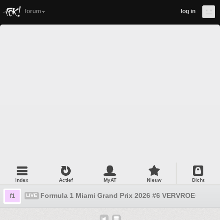
forum
log in
Index
Actief
MyAT
Nieuw
Dicht
Formula 1 Miami Grand Prix 2026 #6 VERVROEGD!!!!! 
f1
LIVE