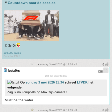
#
Countdown naar de sessies
© 3rr0r
100.000 katjes
Fuck the EBU!
• zondag 3 mei 2026 @ 19:34 • 2
butz0rs
Dat zijn jouw feiten
Op
zondag 3 mei 2026 19:34
schreef
LTVDK
het
volgende:
Zag ik nou druppels op Max zijn camera?
Must be the water
• zondag 3 mei 2026 @ 19:35 • 3