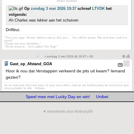
Brabo Bastard
Op
zondag 3 mei 2026 19:37
schreef
LTVDK
het
volgende:
Ah Charles was lekker aan het schuiven
Driftbui.
"They are rage. Brutal, without mercy. But you.... You will be worse. Rip and tear, until it is
done!"
"Omae wa mou shindeiru."
"All we know is... he's called The Stig!"
• zondag 3 mei 2026 @ 19:37 • 30
Gast_op_Afstand_GOA
Hoor ik nou dat Verstappen verkeerd de pits uit kwam? Iemand
gezien?
Je ne suis pas d’accord avec ce que vous dites, mais je me battrai jusqu’au bout pour que
vous puissiez le dire - Voltaire
Speel mee met Lucky Day en win!
Unibet
▼ Advertentie door Refinery89