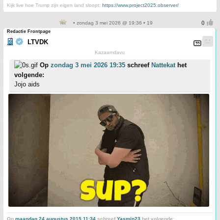
Kijk live hoe Trump zijn eigen land sloopt:
https://www.project2025.observer/
• zondag 3 mei 2026 @ 19:36 • 19
Redactie Frontpage
LTVDK
Kazaamdavu
Op
zondag 3 mei 2026 19:35
schreef
Nattekat
het
volgende:
Jojo aids
Op
maandag 24 augustus 2015 11:34
schreef
Yasmin23
het volgende: