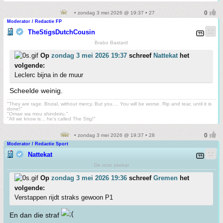
• zondag 3 mei 2026 @ 19:37 • 27
Moderator / Redactie FP
TheStigsDutchCousin
Brabo Bastard
Op
zondag 3 mei 2026 19:37
schreef
Nattekat
het
volgende:
Leclerc bijna in de muur
Scheelde weinig.
"They are rage. Brutal, without mercy. But you.... You will be worse. Rip and tear, until it is
done!"
"Omae wa mou shindeiru."
"All we know is... he's called The Stig!"
• zondag 3 mei 2026 @ 19:37 • 28
Moderator / Redactie Sport
Nattekat
De roze zeekat
Op
zondag 3 mei 2026 19:36
schreef
Gremen
het
volgende:
Verstappen rijdt straks gewoon P1
En dan die straf