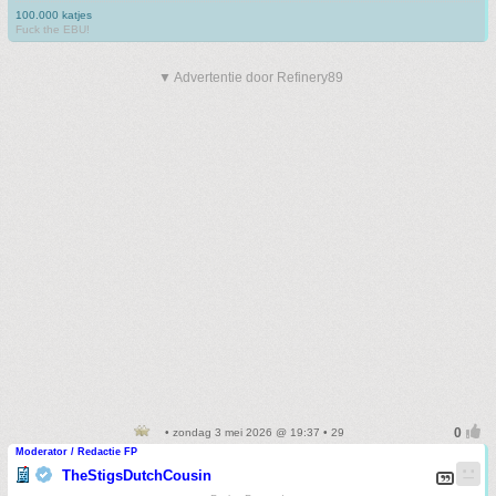
100.000 katjes
Fuck the EBU!
▼ Advertentie door Refinery89
• zondag 3 mei 2026 @ 19:37 • 29
Moderator / Redactie FP
TheStigsDutchCousin