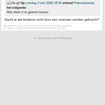
Op
zondag 3 mei 2026 19:35
schreef
Peterselieman
het volgende:
Max duwt m er gewoon tussen
Dacht je dat kinderen echt door een ooievaar werden gebracht?
Als iedereen aan zichzelf denkt wordt er aan iedereen gedacht.
Op fietsen zonder bende kwam'm zie schooieren um spek
▼ Advertentie door Refinery89