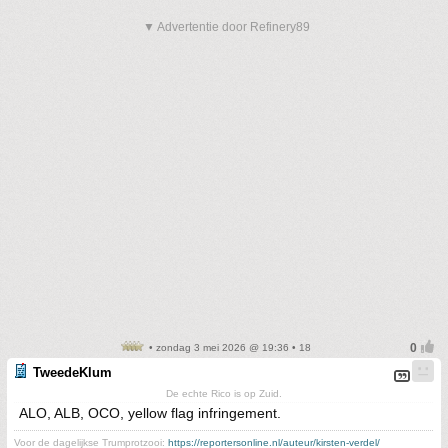
▼ Advertentie door Refinery89
• zondag 3 mei 2026 @ 19:36 • 18
TweedeKlum
De echte Rico is op Zuid.
ALO, ALB, OCO, yellow flag infringement.
Voor de dagelijkse Trumprotzooi:
https://reportersonline.nl/auteur/kirsten-verdel/