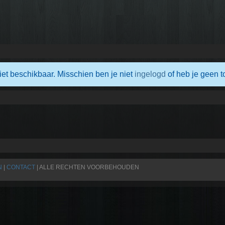
iet beschikbaar. Misschien ben je niet
ingelogd
of heb je geen t
N
|
CONTACT
| ALLE RECHTEN VOORBEHOUDEN