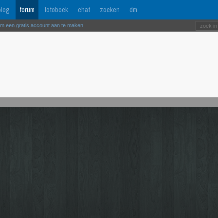
log
forum
fotoboek
chat
zoeken
dm
om een gratis account aan te maken
.