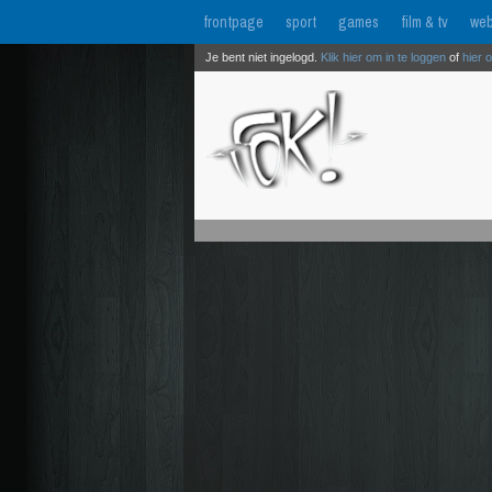
frontpage
sport
games
film & tv
web
Je bent niet ingelogd.
Klik hier om in te loggen
of
hier 