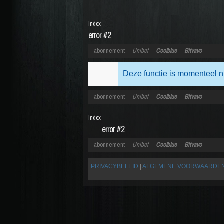
Index
error #2
abonnement
Unibet
Coolblue
Bitvavo
Deze functie is momenteel n
abonnement
Unibet
Coolblue
Bitvavo
Index
error #2
abonnement
Unibet
Coolblue
Bitvavo
PRIVACYBELEID
|
ALGEMENE VOORWAARDE