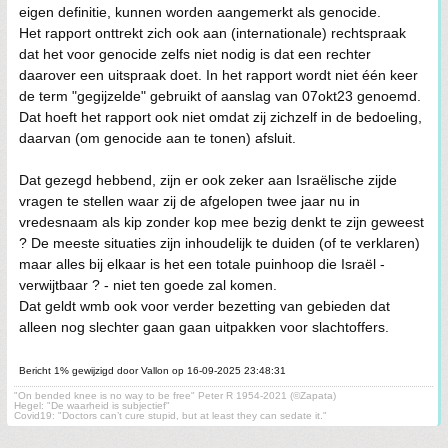
eigen definitie, kunnen worden aangemerkt als genocide.
Het rapport onttrekt zich ook aan (internationale) rechtspraak
dat het voor genocide zelfs niet nodig is dat een rechter
daarover een uitspraak doet. In het rapport wordt niet één keer
de term "gegijzelde" gebruikt of aanslag van 07okt23 genoemd.
Dat hoeft het rapport ook niet omdat zij zichzelf in de bedoeling,
daarvan (om genocide aan te tonen) afsluit.
Dat gezegd hebbend, zijn er ook zeker aan Israëlische zijde
vragen te stellen waar zij de afgelopen twee jaar nu in
vredesnaam als kip zonder kop mee bezig denkt te zijn geweest
? De meeste situaties zijn inhoudelijk te duiden (of te verklaren)
maar alles bij elkaar is het een totale puinhoop die Israël -
verwijtbaar ? - niet ten goede zal komen.
Dat geldt wmb ook voor verder bezetting van gebieden dat
alleen nog slechter gaan gaan uitpakken voor slachtoffers.
Bericht 1% gewijzigd door Vallon op 16-09-2025 23:48:31
"On bended knee is no way to be free" Peter R 1954-2021 (©Zapata)
Hegel: "De waarheid is subjectief"
Covid19: "Doctors can’t cure stupid, but at least they can sedate it."