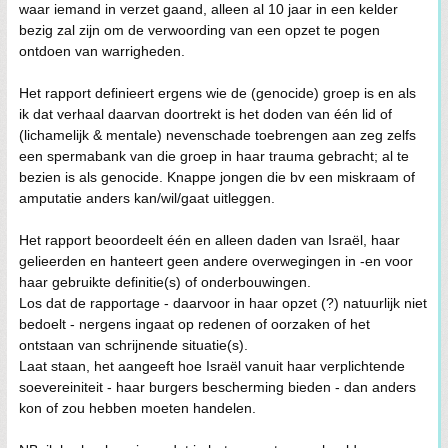
waar iemand in verzet gaand, alleen al 10 jaar in een kelder
bezig zal zijn om de verwoording van een opzet te pogen
ontdoen van warrigheden.
Het rapport definieert ergens wie de (genocide) groep is en als
ik dat verhaal daarvan doortrekt is het doden van één lid of
(lichamelijk & mentale) nevenschade toebrengen aan zeg zelfs
een spermabank van die groep in haar trauma gebracht; al te
bezien is als genocide. Knappe jongen die bv een miskraam of
amputatie anders kan/wil/gaat uitleggen.
Het rapport beoordeelt één en alleen daden van Israël, haar
gelieerden en hanteert geen andere overwegingen in -en voor
haar gebruikte definitie(s) of onderbouwingen.
Los dat de rapportage - daarvoor in haar opzet (?) natuurlijk niet
bedoelt - nergens ingaat op redenen of oorzaken of het
ontstaan van schrijnende situatie(s).
Laat staan, het aangeeft hoe Israël vanuit haar verplichtende
soevereiniteit - haar burgers bescherming bieden - dan anders
kon of zou hebben moeten handelen.