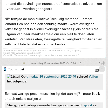
Iemand die bevindingen nuanceert of conclusies relativeert, kan
- voortaan - worden genegeerd.
NB: terzijde de manipulatieve "schuldig methode" - omdat
iemand zich hoe dan ook schuldig maakt - wordt overigens
vaker toegepast in allerlei overtuigingsacties ("join or die") die
uitgaan van haar maakbaarheid om een pleit te doen laten
kantelen. Van vlees eten, toeslagaffaire, veiligheid tot vliegen en
zelfs het blote feit dat iemand wil bestaan.
"On bended knee is no way to be free" Peter R 1954-2021 (©Zapata)
Hegel: "De waarheid is subjectief"
Covid19: "Doctors can’t cure stupid, but at least they can sedate it."
• woensdag 17 september 2025 @ 15:20 • 15
Tourniquet
Op
dinsdag 16 september 2025 23:40
schreef
Vallon
het volgende:
Een wat warrige post - misschien ligt dat aan mij? - maar ik pik
er toch enkele stukjes uit.
Stevig, goed, feitelijk onweerlegbaar gedocumenteerd
rapport
van