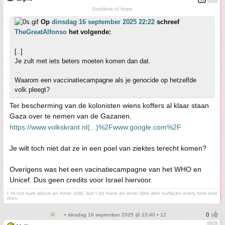
Goddess of hope
Op
dinsdag 16 september 2025 22:22
schreef
TheGreatAlfonso
het volgende:
[..]
Je zult met iets beters moeten komen dan dat.
Waarom een vaccinatiecampagne als je genocide op hetzelfde
volk pleegt?
Ter bescherming van de kolonisten wiens koffers al klaar staan
Gaza over te nemen van de Gazanen.
https://www.volkskrant.nl(...)%2Fwww.google.com%2F
Je wilt toch niet dat ze in een poel van ziektes terecht komen?
Overigens was het een vacinatiecampagne van het WHO en
Unicef. Dus geen credits voor Israel hiervoor.
I 'm not sure about an inner child, but I do have an inner idiot who surfaces every now and
then.
• dinsdag 16 september 2025 @ 23:40 • 12