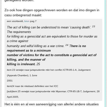
genegeerd worden.
Zo ook hoe dingen opgeschreven worden en dat imo dingen in
casu onbegrensd maakt:
een voorbeeld,
bron
pag 7
23
The act of killing can be understood to mean ‘causing death’.
The requirements
for killing as a genocidal act are equivalent to those for murder as
a crime against
24
humanity and wilful killing as a war crime.
T
here is no
requirement as to a minimum
number of victims for the act to constitute a genocidal act of
killing, and the manner of
killing is irrelevant.
25
item 23 verwijst naar jurisprudentie mbt het conflict ICTR-95-1-A, Judgement
(Appeals Chamber), 1 June
2001
item24 naar de misdaad definities van het ICC
[sub]item 25 verwijst naar jurisprudentie mbt Myanmar; CTR-95-1B-T, Judgement, 28
April 2005,
Het is één en al een aaneenrijging van allerlei andere situaties