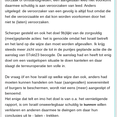
oorzaak of omstandigheden, een aangedaan leed niet voorkomt
daarmee schuldig is aan veroorzaken van leed. Anders
uitgelegd: de veroorzaker van een gevolg is altijd fout omdat die
het die veroorzaakte en dat kon worden voorkomen door het
niet te (laten) veroorzaken.
Scherper gesteld en ook het doel 9b)lijkt van de zorgvuldig
(mee)geplande acties: het is genocide omdat het Israël betreft
en het land op die wijze dan moet worden afgevallen. Ik krijg
steeds meer zicht voor de tot in de puntjes geplande actie die de
aanslag van 07okt23 beoogde. De aanslag had en heeft tot enig
doel om een vastgelopen situatie te doen kantelen en daar
slaagt de terreuroperatie ten volle in.
De vraag òf en hoe Israël op welke wijze dan ook, anders had
moeten kunnen handelen om haar (aangevallen) soevereiniteit
of burgers te beschermen, wordt niet eens (meer) aangestipt of
benoemd.
Het enige dat telt en imo het doel is van o.a. het vernietigende
rapport, is om Israël onweerlegbaar schuldig te
kunnen
willen
verklaren en anderen daarmee te dwingen om daar hun
conclusies uit te - laten - trekken.