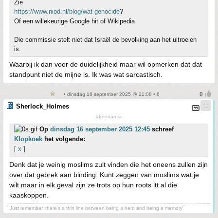
Zie
https://www.niod.nl/blog/wat-genocide
?
Of een willekeurige Google hit of Wikipedia
Die commissie stelt niet dat Israël de bevolking aan het uitroeien
is.
Waarbij ik dan voor de duidelijkheid maar wil opmerken dat dat
standpunt niet de mijne is. Ik was wat sarcastisch.
• dinsdag 16 september 2025 @ 21:08 • 6
Sherlock_Holmes
#freenarnia
Op
dinsdag 16 september 2025 12:45
schreef
Klopkoek
het volgende:
[
x
]
Denk dat je weinig moslims zult vinden die het oneens zullen zijn
over dat gebrek aan binding. Kunt zeggen van moslims wat je
wilt maar in elk geval zijn ze trots op hun roots itt al die
kaaskoppen.
´ Just remember, there's a thin line between being a hero and being a memory´