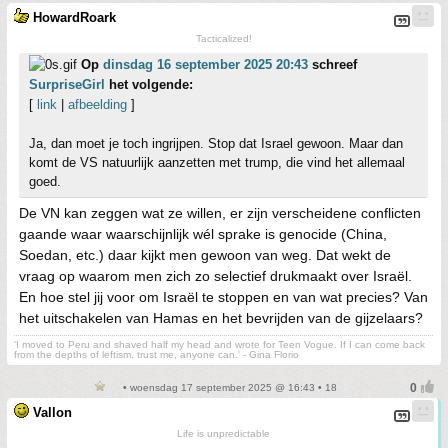
HowardRoark
Tacticalized!
Op
dinsdag 16 september 2025 20:43
schreef
SurpriseGirl
het volgende:
[
link
|
afbeelding
]
Ja, dan moet je toch ingrijpen. Stop dat Israel gewoon. Maar dan
komt de VS natuurlijk aanzetten met trump, die vind het allemaal
goed.
De VN kan zeggen wat ze willen, er zijn verscheidene conflicten
gaande waar waarschijnlijk wél sprake is genocide (China,
Soedan, etc.) daar kijkt men gewoon van weg. Dat wekt de
vraag op waarom men zich zo selectief drukmaakt over Israël.
En hoe stel jij voor om Israël te stoppen en van wat precies? Van
het uitschakelen van Hamas en het bevrijden van de gijzelaars?
'I moved to Peru and shaved half my head and wrote for Teen Vogue. If I can come back
from the depths of leftism, trust me, anyone can.' - Gina Florio
• woensdag 17 september 2025 @ 16:43 • 18
Vallon
Life is unpredictable