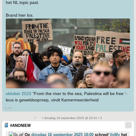
het NL topic past.
Brand hier los.
oktober 2023
"From the river to the sea, Palestina will be free '-
leus is geweldsoproep, vindt Kamermeerderheid
Antifa
• dinsdag 16 september 2025 @ 20:41 • 2
#ANONIEM
Op
dinsdag 16 september 2025 18:00
schreef
VoMy
het