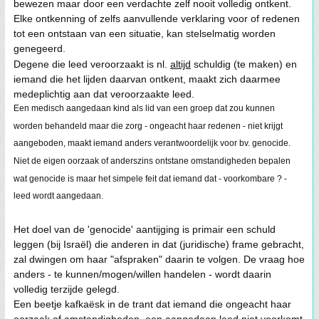
bewezen maar door een verdachte zelf nooit volledig ontkent.
Elke ontkenning of zelfs aanvullende verklaring voor of redenen
tot een ontstaan van een situatie, kan stelselmatig worden
genegeerd.
Degene die leed veroorzaakt is nl.
altijd
schuldig (te maken) en
iemand die het lijden daarvan ontkent, maakt zich daarmee
medeplichtig aan dat veroorzaakte leed.
Een medisch aangedaan kind als lid van een groep dat zou kunnen
worden behandeld maar die zorg - ongeacht haar redenen - niet krijgt
aangeboden, maakt iemand anders verantwoordelijk voor bv. genocide.
Niet de eigen oorzaak of anderszins ontstane omstandigheden bepalen
wat genocide is maar het simpele feit dat iemand dat - voorkombare ? -
leed wordt aangedaan.
Het doel van de 'genocide' aantijging is primair een schuld
leggen (bij Israël) die anderen in dat (juridische) frame gebracht,
zal dwingen om haar "afspraken" daarin te volgen. De vraag hoe
anders - te kunnen/mogen/willen handelen - wordt daarin
volledig terzijde gelegd.
Een beetje kafkaësk in de trant dat iemand die ongeacht haar