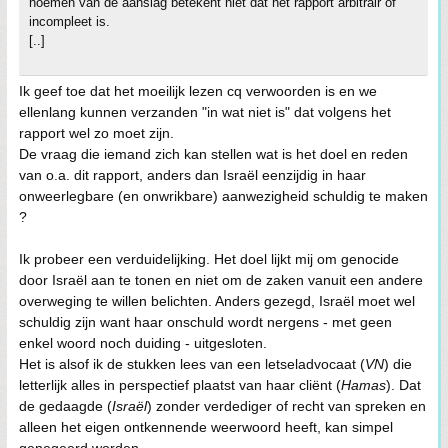
noemen van de aanslag betekent niet dat het rapport arbitrair of
incompleet is.
[..]
Ik geef toe dat het moeilijk lezen cq verwoorden is en we
ellenlang kunnen verzanden "in wat niet is" dat volgens het
rapport wel zo moet zijn.
De vraag die iemand zich kan stellen wat is het doel en reden
van o.a. dit rapport, anders dan Israël eenzijdig in haar
onweerlegbare (en onwrikbare) aanwezigheid schuldig te maken
?
Ik probeer een verduidelijking. Het doel lijkt mij om genocide
door Israël aan te tonen en niet om de zaken vanuit een andere
overweging te willen belichten. Anders gezegd, Israël moet wel
schuldig zijn want haar onschuld wordt nergens - met geen
enkel woord noch duiding - uitgesloten.
Het is alsof ik de stukken lees van een letseladvocaat (
VN
) die
letterlijk alles in perspectief plaatst van haar cliënt (
Hamas
). Dat
de gedaagde (
Israël
) zonder verdediger of recht van spreken en
alleen het eigen ontkennende weerwoord heeft, kan simpel