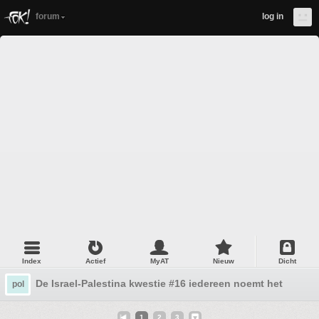
forum
log in
Index
Actief
MyAT
Nieuw
Dicht
De Israel-Palestina kwestie #16 iedereen noemt het genoc
pol
1
2
3