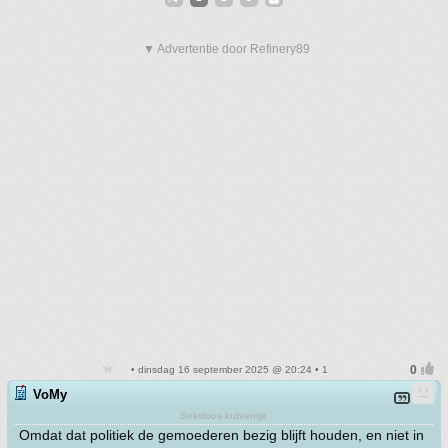
▼ Advertentie door Refinery89
• dinsdag 16 september 2025 @ 20:24 • 1
VoMy
Seksloos kutventje
Omdat dat politiek de gemoederen bezig blijft houden, en niet in