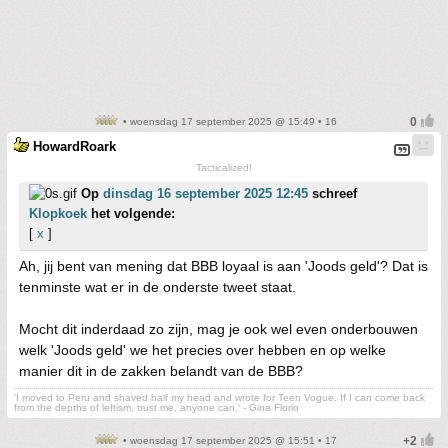
• woensdag 17 september 2025 @ 15:49 • 16
HowardRoark
Tacticalized!
Op
dinsdag 16 september 2025 12:45
schreef
Klopkoek
het volgende:
[
x
]
Ah, jij bent van mening dat BBB loyaal is aan 'Joods geld'? Dat is
tenminste wat er in de onderste tweet staat.
Mocht dit inderdaad zo zijn, mag je ook wel even onderbouwen
welk 'Joods geld' we het precies over hebben en op welke
manier dit in de zakken belandt van de BBB?
'I moved to Peru and shaved half my head and wrote for Teen Vogue. If I can come back
from the depths of leftism, trust me, anyone can.' - Gina Florio
• woensdag 17 september 2025 @ 15:51 • 17