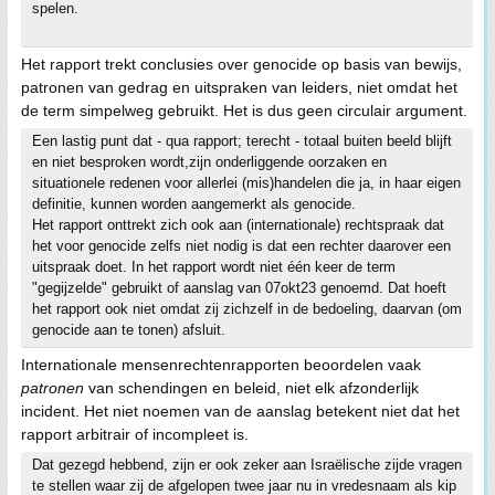
spelen.
Het rapport trekt conclusies over genocide op basis van bewijs,
patronen van gedrag en uitspraken van leiders, niet omdat het
de term simpelweg gebruikt. Het is dus geen circulair argument.
Een lastig punt dat - qua rapport; terecht - totaal buiten beeld blijft
en niet besproken wordt,zijn onderliggende oorzaken en
situationele redenen voor allerlei (mis)handelen die ja, in haar eigen
definitie, kunnen worden aangemerkt als genocide.
Het rapport onttrekt zich ook aan (internationale) rechtspraak dat
het voor genocide zelfs niet nodig is dat een rechter daarover een
uitspraak doet. In het rapport wordt niet één keer de term
"gegijzelde" gebruikt of aanslag van 07okt23 genoemd. Dat hoeft
het rapport ook niet omdat zij zichzelf in de bedoeling, daarvan (om
genocide aan te tonen) afsluit.
Internationale mensenrechtenrapporten beoordelen vaak
patronen
van schendingen en beleid, niet elk afzonderlijk
incident. Het niet noemen van de aanslag betekent niet dat het
rapport arbitrair of incompleet is.
Dat gezegd hebbend, zijn er ook zeker aan Israëlische zijde vragen
te stellen waar zij de afgelopen twee jaar nu in vredesnaam als kip