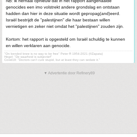
NB: ik herhaal opnieuw dat in het rapport aangehaalde
genocides een imo volstrekt andere grondslag en ontstaan
hadden dan hier in deze situatie wordt gepropag(and)eerd.
Israël bestrijdt de "palestijnen"
die
haar bestaan willen
vernietigen en zeker niet omdat het "palestijnen" zouden zijn.
Kortom: het rapport is opgesteld om Israël schuldig te kunnen
en willen verklaren aan genocide.
"On bended knee is no way to be free" Peter R 1954-2021 (©Zapata)
Hegel: "De waarheid is subjectief"
Covid19: "Doctors can’t cure stupid, but at least they can sedate it."
▼ Advertentie door Refinery89