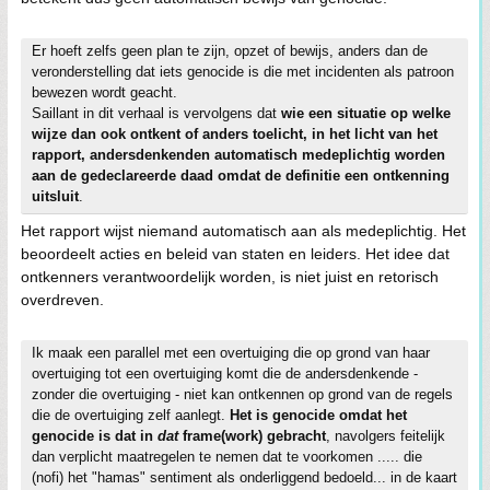
Er hoeft zelfs geen plan te zijn, opzet of bewijs, anders dan de
veronderstelling dat iets genocide is die met incidenten als patroon
bewezen wordt geacht.
Saillant in dit verhaal is vervolgens dat
wie een situatie op welke
wijze dan ook ontkent of anders toelicht, in het licht van het
rapport, andersdenkenden automatisch medeplichtig worden
aan de gedeclareerde daad omdat de definitie een ontkenning
uitsluit
.
Het rapport wijst niemand automatisch aan als medeplichtig. Het
beoordeelt acties en beleid van staten en leiders. Het idee dat
ontkenners verantwoordelijk worden, is niet juist en retorisch
overdreven.
Ik maak een parallel met een overtuiging die op grond van haar
overtuiging tot een overtuiging komt die de andersdenkende -
zonder die overtuiging - niet kan ontkennen op grond van de regels
die de overtuiging zelf aanlegt.
Het is genocide omdat het
genocide is dat in
dat
frame(work) gebracht
, navolgers feitelijk
dan verplicht maatregelen te nemen dat te voorkomen ..... die
(nofi) het "hamas" sentiment als onderliggend bedoeld... in de kaart