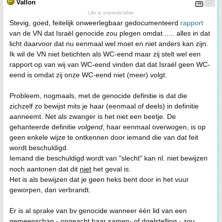
Vallon
Life is unpredictable
Stevig, goed, feitelijk onweerlegbaar gedocumenteerd
rapport
van de VN dat Israël genocide zou plegen omdat ..... alles in dat
licht daarvoor dat nu eenmaal wel moet en niet anders kan zijn.
Ik wil de VN niet betichten als WC-eend maar zij stelt wel een
rapport op van wij van WC-eend vinden dat dat Israël geen WC-
eend is omdat zij onze WC-eend niet (meer) volgt.
Probleem, nogmaals, met de genocide definitie is dat die
zichzelf zo bewijst mits je haar (eenmaal of deels) in definitie
aanneemt. Net als zwanger is het niet een beetje. De
gehanteerde definitie
volgend
, haar eenmaal overwogen, is op
geen enkele wijze te ontkennen door iemand die van dat feit
wordt beschuldigd.
Iemand die beschuldigd wordt van "slecht" kan nl. niet bewijzen
noch aantonen dat dit
niet
het geval is.
Het is als bewijzen dat je geen heks bent door in het vuur
geworpen, dan verbrandt.
Er is al sprake van bv genocide wanneer één lid van een
gemeenschap - ongeacht haar samen- of doelstelling - zou