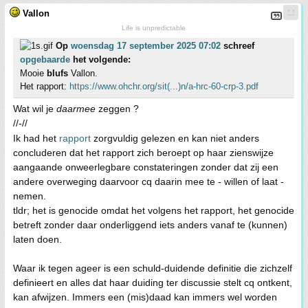
Vallon
Life is unpredictable
Op
woensdag 17 september 2025 07:02
schreef
opgebaarde
het volgende:
Mooie
blufs
Vallon.
Het rapport:
https://www.ohchr.org/sit(...)n/a-hrc-60-crp-3.pdf
Wat wil je
daarmee
zeggen ?
//-//
Ik had het
rapport
zorgvuldig gelezen en kan niet anders
concluderen dat het rapport zich beroept op haar zienswijze
aangaande onweerlegbare constateringen zonder dat zij een
andere overweging daarvoor cq daarin mee te - willen of laat -
nemen.
tldr; het is genocide omdat het volgens het rapport, het genocide
betreft zonder daar onderliggend iets anders vanaf te (kunnen)
laten doen.
Waar ik tegen ageer is een schuld-duidende definitie die zichzelf
definieert en alles dat haar duiding ter discussie stelt cq ontkent,
kan afwijzen. Immers een (mis)daad kan immers wel worden