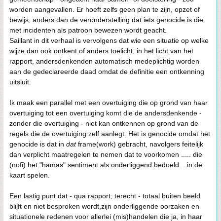
worden aangevallen. Er hoeft zelfs geen plan te zijn, opzet of
bewijs, anders dan de veronderstelling dat iets genocide is die
met incidenten als patroon bewezen wordt geacht.
Saillant in dit verhaal is vervolgens dat wie een situatie op welke
wijze dan ook ontkent of anders toelicht, in het licht van het
rapport, andersdenkenden automatisch medeplichtig worden
aan de gedeclareerde daad omdat de definitie een ontkenning
uitsluit.
Ik maak een parallel met een overtuiging die op grond van haar
overtuiging tot een overtuiging komt die de andersdenkende -
zonder die overtuiging - niet kan ontkennen op grond van de
regels die de overtuiging zelf aanlegt. Het is genocide omdat het
genocide is dat in
dat
frame(work) gebracht, navolgers feitelijk
dan verplicht maatregelen te nemen dat te voorkomen ..... die
(nofi) het "hamas" sentiment als onderliggend bedoeld... in de
kaart spelen.
Een lastig punt dat - qua rapport; terecht - totaal buiten beeld
blijft en niet besproken wordt,zijn onderliggende oorzaken en
situationele redenen voor allerlei (mis)handelen die ja, in haar