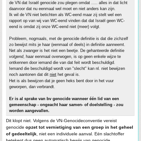
de VN dat Israël genocide zou plegen omdat ..... alles in dat licht
daarvoor dat nu eenmaal wel moet en niet anders kan zijn.
Ik wil de VN niet betichten als WC-eend maar zij stelt wel een
rapport op van wij van WC-eend vinden dat dat Israël geen WC-
eend is omdat zij onze WC-eend niet (meer) volgt.
Probleem, nogmaals, met de genocide definitie is dat die zichzelf
zo bewijst mits je haar (eenmaal of deels) in definitie aanneemt.
Net als zwanger is het niet een beetje. De gehanteerde definitie
volgend
, haar eenmaal overwogen, is op geen enkele wijze te
ontkennen door iemand die van dat feit wordt beschuldigd.
Iemand die beschuldigd wordt van "slecht" kan nl. niet bewijzen
noch aantonen dat dit
niet
het geval is.
Het is als bewijzen dat je geen heks bent door in het vuur
geworpen, dan verbrandt.
Er is al sprake van bv genocide wanneer één lid van een
gemeenschap - ongeacht haar samen- of doelstelling - zou
worden aangevallen.
Dit klopt niet. Volgens de VN-Genocideconventie vereist
genocide
opzet tot vernietiging van een groep in het geheel
of gedeeltelijk
, niet een individuele aanval. Eén slachtoffer
betekent dus geen automatisch bewijs van genocide.