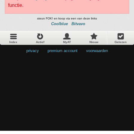
functie.
steun FOK! en koop via een van deze links
Coolblue
Bitvavo
Index
Actief
MyAT
Nieuw
Gelezen
privacy
•
premium account
•
voorwaarden