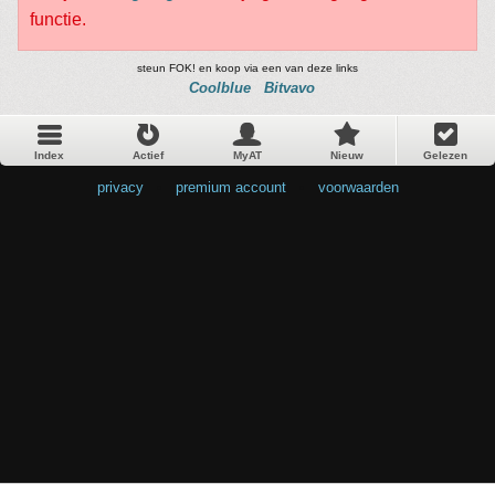
functie.
steun FOK! en koop via een van deze links
Coolblue
Bitvavo
Index
Actief
MyAT
Nieuw
Gelezen
privacy
•
premium account
•
voorwaarden