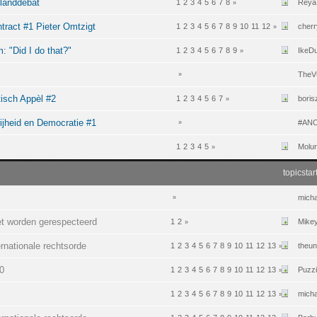
landdebat
1
2
3
4
5
6
7
8
Reya
»
tract #1 Pieter Omtzigt
1
2
3
4
5
6
7
8
9
10
11
12
cher
»
 "Did I do that?"
1
2
3
4
5
6
7
8
9
IkeD
»
TheVu
»
isch Appèl #2
1
2
3
4
5
6
7
boris
»
rijheid en Democratie #1
#AN
»
1
2
3
4
5
Molu
»
topicstar
mich
»
t worden gerespecteerd
1
2
Mikey
»
rnationale rechtsorde
1
2
3
4
5
6
7
8
9
10
11
12
13
theu
»
0
1
2
3
4
5
6
7
8
9
10
11
12
13
Puzz
»
1
2
3
4
5
6
7
8
9
10
11
12
13
mich
»