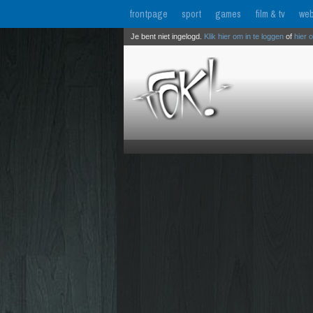
frontpage
sport
games
film & tv
web
Je bent niet ingelogd.
Klik hier om in te loggen
of
hier 