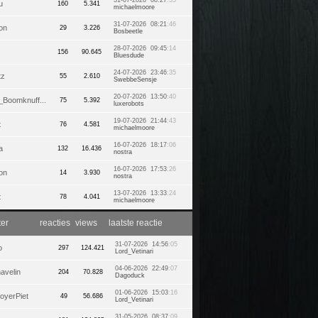
31-07-2026 08:27
:35
u
160
5.341
michaelmoore
31-07-2026 08:21
:46
on
29
3.226
Bosbeetle
28-07-2026 09:45
:14
156
90.645
Bluesdude
24-07-2026 23:46
:35
tz
55
2.610
SwebbeSensje
20-07-2026 13:50
:40
_Boomknuff...
75
5.392
luxerobots
19-07-2026 21:44
:43
t
76
4.581
michaelmoore
16-07-2026 18:17
:06
a
132
16.436
nostra
16-07-2026 17:53
:26
on
14
3.930
nostra
13-07-2026 13:33
:24
t
78
4.041
michaelmoore
ter
reacties
views
laatste reactie
31-07-2026 14:56
:05
o
297
124.421
Lord_Vetinari
04-06-2026 22:49
:07
avelin
204
70.828
Dagoduck
01-06-2026 15:03
:16
oyerPiet
49
56.686
Lord_Vetinari
31-05-2026 08:37
:09