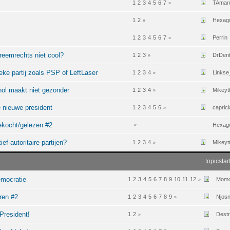
1
2
3
4
5
6
7
TAmar
»
1
2
Hexag
»
1
2
3
4
5
6
7
Perrin
»
reemrechts niet cool?
1
2
3
DrDen
»
ieke partij zoals PSP of LeftLaser
1
2
3
4
Linkse
»
ol maakt niet gezonder
1
2
3
4
Mikeyt
»
e nieuwe president
1
2
3
4
5
6
caprici
»
gekocht/gelezen #2
Hexag
»
ef-autoritaire partijen?
1
2
3
4
Mikeyt
»
topicstar
mocratie
1
2
3
4
5
6
7
8
9
10
11
12
Mom
»
eren #2
1
2
3
4
5
6
7
8
9
Njosn
»
President!
1
2
Destr
»