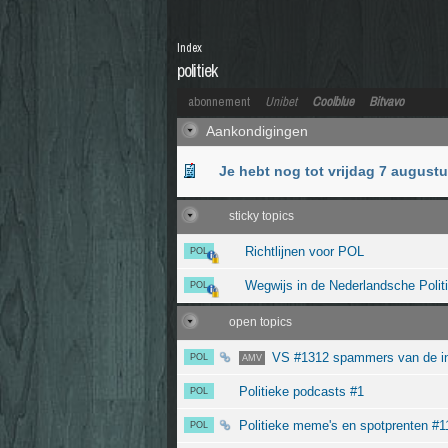
Index
politiek
abonnement
Unibet
Coolblue
Bitvavo
Aankondigingen
Je hebt nog tot vrijdag 7 august
sticky topics
Richtlijnen voor POL
POL
Wegwijs in de Nederlandsche Polit
POL
open topics
VS #1312 spammers van de int
POL
AMV
Politieke podcasts #1
POL
Politieke meme's en spotprenten #1
POL