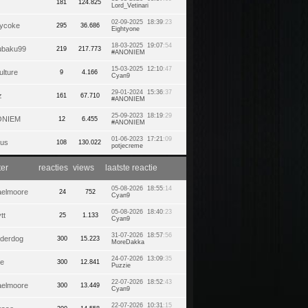
181
124.825
Lord_Vetinari
02-09-2025 18:39
:23
rycoke
295
36.686
Eightyone
18-03-2025 19:07
:54
ubaku99
219
217.773
#ANONIEM
15-03-2025 12:10
:47
lture
9
4.166
Cyan9
29-01-2024 15:36
:37
z
161
67.710
#ANONIEM
25-09-2023 18:19
:29
ONIEM
12
6.455
#ANONIEM
01-06-2023 17:21
:09
rus
108
130.022
potjecreme
ter
reacties
views
laatste reactie
05-08-2026 18:55
:14
aelmoore
24
752
Cyan9
05-08-2026 18:40
:23
tt
25
1.133
Cyan9
31-07-2026 18:57
:56
nderdog
300
15.223
MoreDakka
24-07-2026 13:09
:35
ie
300
12.841
Puzzie
22-07-2026 18:52
:43
aelmoore
300
13.449
Cyan9
22-07-2026 10:31
:15