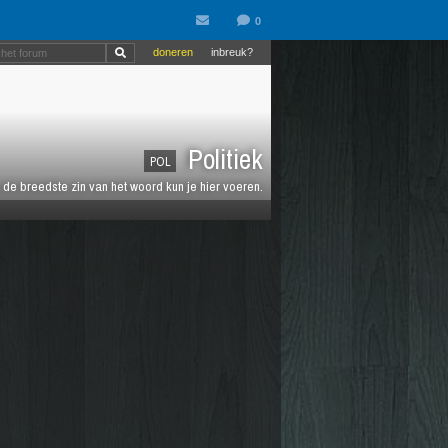
doneren
inbreuk?
Politiek
POL
de breedste zin van het woord kun je hier voeren.