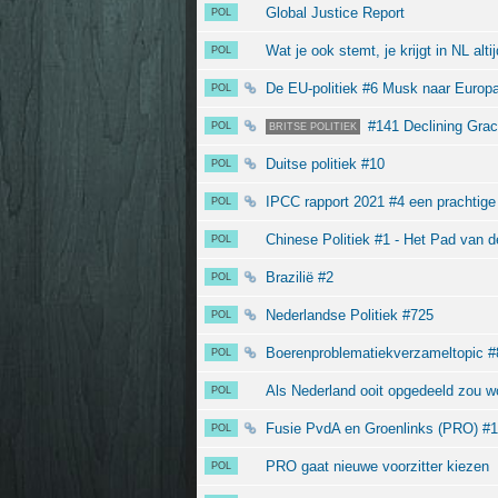
Global Justice Report
POL
Wat je ook stemt, je krijgt in NL alti
POL
De EU-politiek #6 Musk naar Europa
POL
#141 Declining Grac
POL
BRITSE POLITIEK
Duitse politiek #10
POL
IPCC rapport 2021 #4 een prachtig
POL
Chinese Politiek #1 - Het Pad van 
POL
Brazilië #2
POL
Nederlandse Politiek #725
POL
Boerenproblematiekverzameltopic #8
POL
Als Nederland ooit opgedeeld zou wo
POL
Fusie PvdA en Groenlinks (PRO) #1
POL
PRO gaat nieuwe voorzitter kiezen
POL