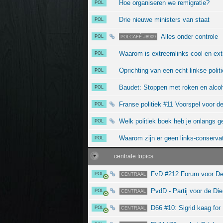
Hoe organiseren we remigratie?
POL
Drie nieuwe ministers van staat
POL
Alles onder controle
POL
POLCAFÉ #8909
Waarom is extreemlinks cool en ext
POL
Oprichting van een echt linkse polit
POL
Baudet: Stoppen met roken en alcoh
POL
Franse politiek #11 Voorspel voor d
POL
Welk politiek boek heb je onlangs 
POL
Waarom zijn er geen links-conservati
POL
centrale topics
FvD #212 Forum voor De
POL
CENTRAAL
PvdD - Partij voor de Di
POL
CENTRAAL
D66 #10: Sigrid kaag for 
POL
CENTRAAL