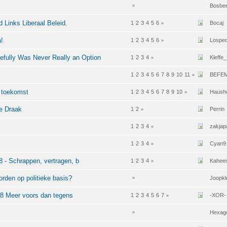
Bosbee
»
jd Links Liberaal Beleid.
1
2
3
4
5
6
Bocaj
»
!
1
2
3
4
5
6
Lospe
»
efully Was Never Really an Option
1
2
3
4
Kleffe
»
1
2
3
4
5
6
7
8
9
10
11
BEFE
»
e toekomst
1
2
3
4
5
6
7
8
9
10
Hausho
»
de Draak
1
2
Perrin
»
1
2
3
4
zakjap
»
1
2
3
4
Cyan9
»
 - Schrappen, vertragen, b
1
2
3
4
Kahee
»
rden op politieke basis?
Joopkl
»
8 Meer voors dan tegens
1
2
3
4
5
6
7
-XOR-
»
Hexag
»