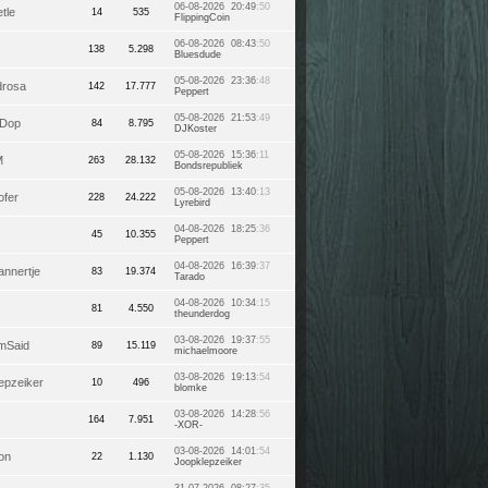
06-08-2026 20:49
:50
tle
14
535
FlippingCoin
06-08-2026 08:43
:50
138
5.298
Bluesdude
05-08-2026 23:36
:48
drosa
142
17.777
Peppert
05-08-2026 21:53
:49
_Dop
84
8.795
DJKoster
05-08-2026 15:36
:11
M
263
28.132
Bondsrepubliek
05-08-2026 13:40
:13
fer
228
24.222
Lyrebird
04-08-2026 18:25
:36
45
10.355
Peppert
04-08-2026 16:39
:37
annertje
83
19.374
Tarado
04-08-2026 10:34
:15
81
4.550
theunderdog
03-08-2026 19:37
:55
mSaid
89
15.119
michaelmoore
03-08-2026 19:13
:54
epzeiker
10
496
blomke
03-08-2026 14:28
:56
164
7.951
-XOR-
03-08-2026 14:01
:54
on
22
1.130
Joopklepzeiker