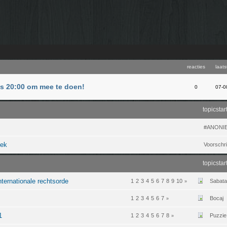
reacties
laats
us 20:00 om mee te doen!
0
07-0
topicstar
#ANONI
iek
Voorschri
topicstar
ernationale rechtsorde
1
2
3
4
5
6
7
8
9
10
Sabata
»
1
2
3
4
5
6
7
Bocaj
»
1
1
2
3
4
5
6
7
8
Puzzie
»