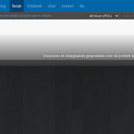
log
forum
fotoboek
chat
zoeken
dm
om een gratis account aan te maken
.
Discussies en diepgaande gesprekken over de politiek in 