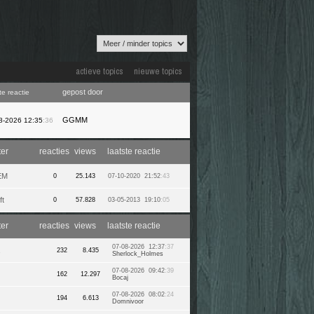
actieve topics
nieuwe topics
gepost door
te reactie
GGMM
8-2026 12:35
:36
ter
reacties
views
laatste reactie
EM
0
25.143
07-10-2020 21:52
:43
ft
0
57.828
03-05-2013 19:10
:05
ter
reacties
views
laatste reactie
07-08-2026 12:37
:37
232
8.435
Sherlock_Holmes
07-08-2026 09:42
:39
162
12.297
Bocaj
07-08-2026 08:02
:24
194
6.613
Domnivoor