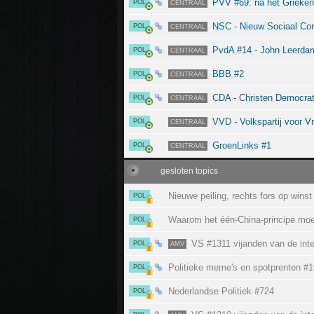
PVV #69: na het Grieken
POL
CENTRAAL
NSC - Nieuw Sociaal Con
POL
CENTRAAL
PvdA #14 - John Leerdam:
POL
CENTRAAL
BBB #2
POL
CENTRAAL
CDA - Christen Democrat
POL
CENTRAAL
VVD - Volkspartij voor V
POL
CENTRAAL
GroenLinks #1
POL
CENTRAAL
gesloten topics
Nieuwe peiling, rechts fors op winst
POL
Waarom het één-China-principe moe
POL
VS #1311 vijanden van de inte
POL
AMV
Politieke meme's en spotprenten #1
POL
Nederlandse Politiek #724
POL