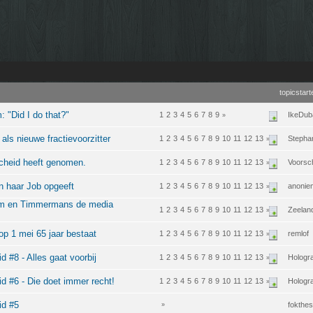
topicstart
 "Did I do that?"
1
2
3
4
5
6
7
8
9
IkeDub
»
s nieuwe fractievoorzitter
1
2
3
4
5
6
7
8
9
10
11
12
13
Stepha
»
cheid heeft genomen.
1
2
3
4
5
6
7
8
9
10
11
12
13
Voorsch
»
 haar Job opgeeft
1
2
3
4
5
6
7
8
9
10
11
12
13
anonie
»
m en Timmermans de media
1
2
3
4
5
6
7
8
9
10
11
12
13
Zeelan
»
op 1 mei 65 jaar bestaat
1
2
3
4
5
6
7
8
9
10
11
12
13
remlof
»
d #8 - Alles gaat voorbij
1
2
3
4
5
6
7
8
9
10
11
12
13
Hologr
»
id #6 - Die doet immer recht!
1
2
3
4
5
6
7
8
9
10
11
12
13
Hologr
»
id #5
fokthe
»