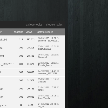
actieve topics
nieuwe topics
er
reacties
views
laatste reactie
18-03-2025 19:07
:54
aku99
219
217.771
anoniem_28102025...
05-04-2012 16:04
:16
nL
300
25.218
IkeDubaku99
16-03-2012 16:05
:13
rift
300
28.453
StephanL
22-02-2012 15:27
:27
m_22072019...
300
31.627
Ronnie_bravo
04-10-2011 14:42
:04
d
300
38.855
anoniem_22072019...
15-05-2011 11:19
:35
300
31.579
Zeeland
01-04-2011 17:59
:36
aph
300
20.741
remlof
05-03-2011 14:13
:11
aph
300
19.852
KoosVogels
14-02-2011 23:45
:52
system
14
2.011
du_ke