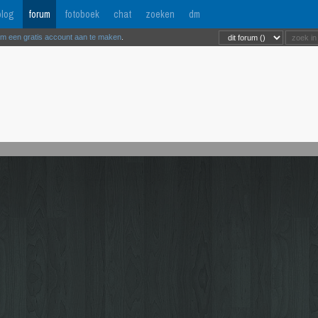
log
forum
fotoboek
chat
zoeken
dm
om een gratis account aan te maken
.