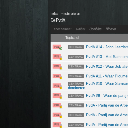
Index
»
topicreeksen
De PvdA
abonnement
Unibet
Coolblue
Bitvavo
Topictitel
PvdA #14 - John Leerdam:
POL
CENTRAAL
PvdA #13 - Met Samsom al
POL
CENTRAAL
PvdA #12 - Waar Job afs
POL
CENTRAAL
PvdA #11 - Waar Ploumen
POL
CENTRAAL
PvdA #10 - Waar Samso
CENTRAAL
POL
domineren.
PvdA #9 - Waar de partij 
POL
CENTRAAL
PvdA - Partij van de Arbei
POL
CENTRAAL
PvdA - Partij van de Arbe
POL
CENTRAAL
PvdA - Partij van de Arbe
POL
CENTRAAL