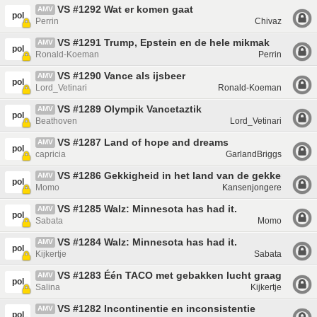
VS #1292 Wat er komen gaat
AMV
pol
Perrin
Chivaz
VS #1291 Trump, Epstein en de hele mikmak
AMV
pol
Ronald-Koeman
Perrin
VS #1290 Vance als ijsbeer
AMV
pol
Lord_Vetinari
Ronald-Koeman
VS #1289 Olympik Vancetaztik
AMV
pol
Beathoven
Lord_Vetinari
VS #1287 Land of hope and dreams
AMV
pol
capricia
GarlandBriggs
VS #1286 Gekkigheid in het land van de gekken
AMV
pol
Momo
Kansenjongere
VS #1285 Walz: Minnesota has had it.
AMV
pol
Sabata
Momo
VS #1284 Walz: Minnesota has had it.
AMV
pol
Kijkertje
Sabata
VS #1283 Één TACO met gebakken lucht graag
AMV
pol
Salina
Kijkertje
VS #1282 Incontinentie en inconsistentie
AMV
pol