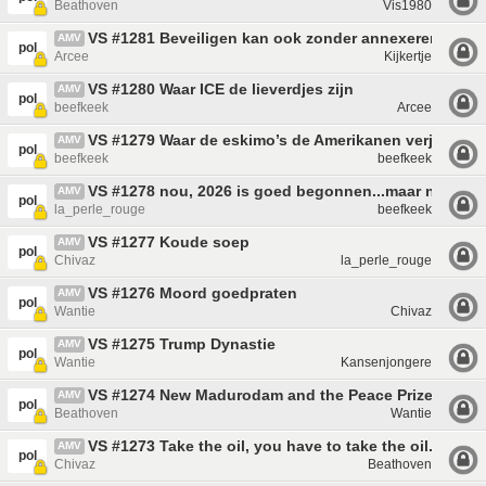
Beathoven
Vis1980
VS #1281 Beveiligen kan ook zonder annexeren.
AMV
pol
Arcee
Kijkertje
VS #1280 Waar ICE de lieverdjes zijn
AMV
pol
beefkeek
Arcee
VS #1279 Waar de eskimo’s de Amerikanen verjagen
AMV
pol
beefkeek
beefkeek
VS #1278 nou, 2026 is goed begonnen...maar niet he
AMV
pol
la_perle_rouge
beefkeek
VS #1277 Koude soep
AMV
pol
Chivaz
la_perle_rouge
VS #1276 Moord goedpraten
AMV
pol
Wantie
Chivaz
VS #1275 Trump Dynastie
AMV
pol
Wantie
Kansenjongere
VS #1274 New Madurodam and the Peace Prize
AMV
pol
Beathoven
Wantie
VS #1273 Take the oil, you have to take the oil.
AMV
pol
Chivaz
Beathoven