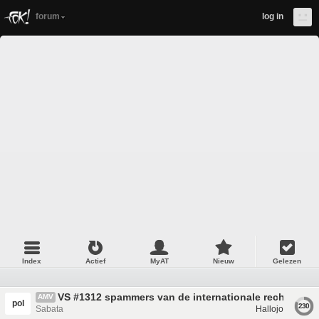
forum
log in
Index
Actief
MyAT
Nieuw
Gelezen
VS #1312 spammers van de internationale rechtsorde
AMV
pol
230
Sabata
Hallojo