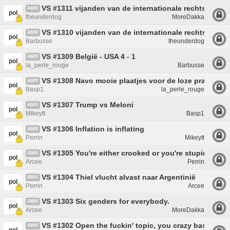
VS #1311 vijanden van de internationale rechtsorde
AMV
pol
theunderdog
MoreDakka
VS #1310 vijanden van de internationale rechtsorde
AMV
pol
Barbusse
theunderdog
VS #1309 België - USA 4 - 1
AMV
pol
la_perle_rouge
Barbusse
VS #1308 Navo mooie plaatjes voor de loze praatjes
AMV
pol
Basp1
la_perle_rouge
VS #1307 Trump vs Meloni
AMV
pol
Mikeytt
Basp1
VS #1306 Inflation is inflating
AMV
pol
Perrin
Mikeytt
VS #1305 You're either crooked or you're stupid.
AMV
pol
Arcee
Perrin
VS #1304 Thiel vlucht alvast naar Argentinië
AMV
pol
Perrin
Arcee
VS #1303 Six genders for everybody.
AMV
pol
Arcee
MoreDakka
VS #1302 Open the fuckin' topic, you crazy bastards
AMV