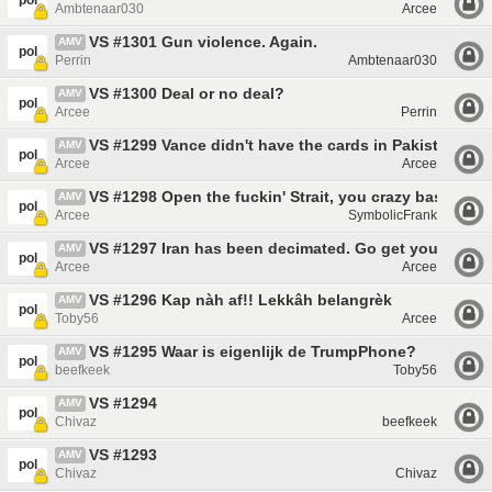
pol
Ambtenaar030
Arcee
VS #1301 Gun violence. Again.
AMV
pol
Perrin
Ambtenaar030
VS #1300 Deal or no deal?
AMV
pol
Arcee
Perrin
VS #1299 Vance didn't have the cards in Pakistan
AMV
pol
Arcee
Arcee
VS #1298 Open the fuckin' Strait, you crazy bastards!
AMV
pol
Arcee
SymbolicFrank
VS #1297 Iran has been decimated. Go get your own o
AMV
pol
Arcee
Arcee
VS #1296 Kap nàh af!! Lekkâh belangrèk
AMV
pol
Toby56
Arcee
VS #1295 Waar is eigenlijk de TrumpPhone?
AMV
pol
beefkeek
Toby56
VS #1294
AMV
pol
Chivaz
beefkeek
VS #1293
AMV
pol
Chivaz
Chivaz