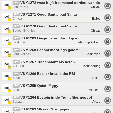
VS #1272 waar blijft het moreel oordeel van de EU?
AMV
pol
phpmystyle
Chivaz
VS #1271 Good Santa, bad Santa
AMV
pol
Chivaz
ExTec
VS #1270 Good Santa, bad Santa
AMV
pol
BehoorlijkKritisch
Chivaz
VS #1269 Gesponsord door Tip ex
AMV
pol
Beathoven
BehoorlijkKritisch
VS #1268 Schoolshootings galore!
AMV
pol
Lord_Vetinari
Beathoven
VS #1267 Transparant als beton
AMV
pol
Vis1980
theunderdog
VS #1266 Beaker breaks the FBI
AMV
pol
Sabata
pullup
VS #1265 Quiet, Piggy!
AMV
pol
Arcee
Vis1980
VS #1264 Epstein in de Trumpfiles gespot
AMV
pol
Sabata
Arcee
VS #1263 50-Year Mortgages.
AMV
pol