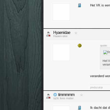
Het VK is een
Hyaenidae
Haaien-idee
quote:
Het V
veran
veranderd wor
pindazakje
timmmmm
sp3c lives matter
Ik dacht dat 