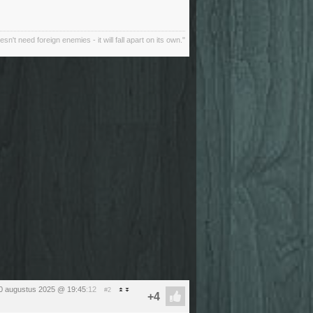
oesn't need foreign enemies - it will fall apart on its own."
0 augustus 2025 @ 19:45
:12
#2