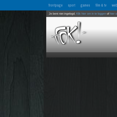
frontpage
sport
games
film & tv
web
Je bent niet ingelogd.
Klik hier om in te loggen
of
hier 