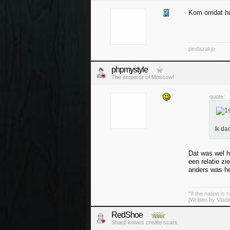
Kom omdat hun
pindazakje
phpmystyle
The emperor of Moscow!
quote:
Ik da
Dat was wel h
een relatie z
anders was he
"If the nation is 
[Written by Vladi
RedShoe
Sharp knives create scars