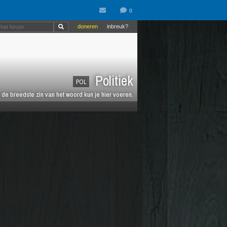
doneren
inbreuk?
Politiek
POL
de breedste zin van het woord kun je hier voeren.