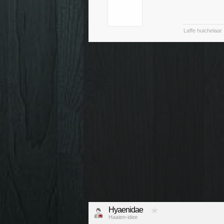
Laffe huichelaar
Hyaenidae
Haaien-idee