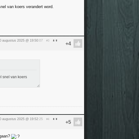
snel van koers verandert word.
0 augustus 2025 @ 19:50
:07
#3
el snel van koers
0 augustus 2025 @ 19:52
:25
#4
 gaan?