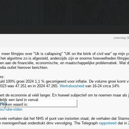
zaterdag 3
s meer filmpjes over "Uk is callapsing" "UK on the brink of civil war" op mijn
et algoritme zo is afgesteld, anderzijds zijn er enorme hoeveelheden filmpj
ven aan de financiële, economische, en maatschappelijke problematiek. Wat da
edia outlet hierover berichten.
es:
ld 100% groei 2024 1,1 % gecorrigeerd voor inflatie. De volume groei komt vo
 2023 was 47.251 en in 2024 47.265.
Werkeloosheid
van 16-24 circa 14%
ert de economie al véél langer. En hoewel subjectief om te noemen maar als 
delijk een land in verval.
deo)
t kijken waard is:
YouTube-video
ele verhalen dat het NHS of punt van instorten staat, de verhalen dat Starmer
e meningen/haat onderdrukt dmv vervolging. The Telegraph
rapporteert
dat in