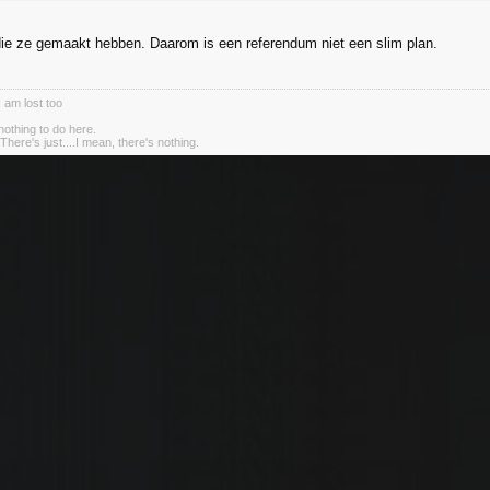
ie ze gemaakt hebben. Daarom is een referendum niet een slim plan.
I am lost too
nothing to do here.
There's just....I mean, there's nothing.