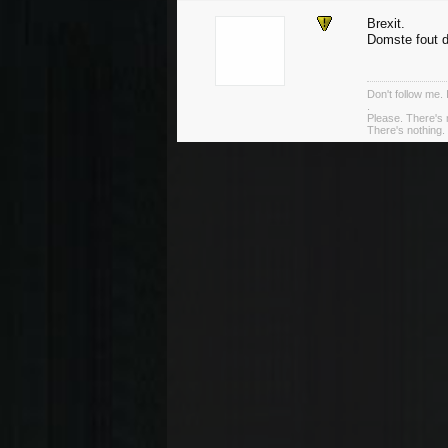
Brexit.
Domste fout d
Don't follow me. 
.
Please. There's 
There's nothing. 