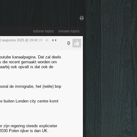
actieve topics
nieuwe topics
0 augustus 2025 @ 19:42
:18
#1
 youtube kanaalpagina. Dat zal deels
es die recent gemaakt worden om
arbij ook opvalt is dat ook de
oral de immigratie, het (reële) bnp
je buiten Londen city centre komt
 zijn regering steeds explicieter
 2030 Polen rijker is dan UK.