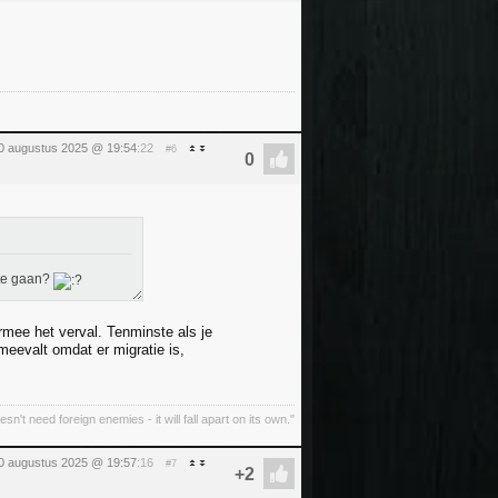
0 augustus 2025 @ 19:54
:22
#6
 te gaan?
mee het verval. Tenminste als je
meevalt omdat er migratie is,
oesn't need foreign enemies - it will fall apart on its own."
0 augustus 2025 @ 19:57
:16
#7