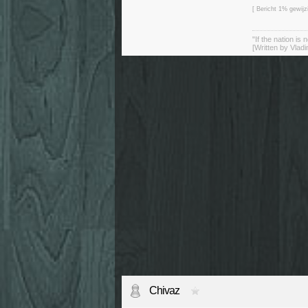
[ Bericht 1% gewij
"If the nation is 
[Written by Vladi
Chivaz