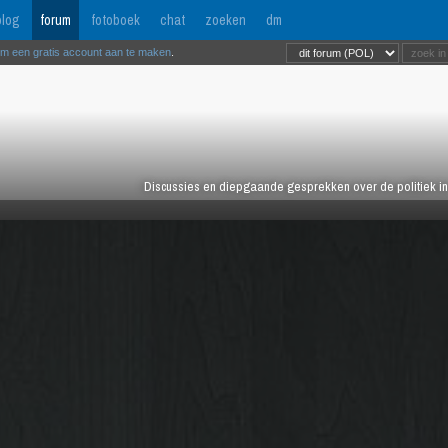
log
forum
fotoboek
chat
zoeken
dm
om een gratis account aan te maken
.
Discussies en diepgaande gesprekken over de politiek in 