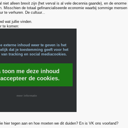
 niet alleen brexit zijn (het verval is al vele decennia gaande), en de enorme 
n. Misschien de totaal gefinancialiseerde economie waarbij sommige mensen 
r te verhuren. De cultuur...
d wat jullie vinden.
r te komen:
e externe inhoud weer te geven is het
lijk dat je toestemming geeft voor het
 van tracking en social mediacookies.
a toon me deze inhoud
 accepteer de cookies.
meer informatie
llie hier tegen aan en hoe moeten we dit duiden? En is VK ons voorland?