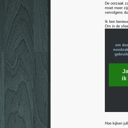
De oorzaak zal
moet meer zij
vervolgens duu
Ik ben benieuw
Om in de sfee
om dez
noodzake
gebruik
J
ik
Hoe kijken ju