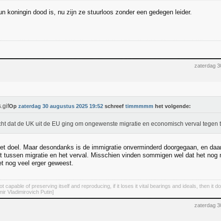
 koningin dood is, nu zijn ze stuurloos zonder een gedegen leider.
zaterdag 3
Op
zaterdag 30 augustus 2025 19:52
schreef
timmmmm
het volgende:
cht dat de UK uit de EU ging om ongewenste migratie en economisch verval tegen
et doel. Maar desondanks is de immigratie onverminderd doorgegaan, en daar
iet tussen migratie en het verval. Misschien vinden sommigen wel dat het nog 
t nog veel erger geweest.
not capable of preserving itself and reproducing, if it loses it vital bearings and ideals, then it d
mir Vladimirovich Putin]
zaterdag 3