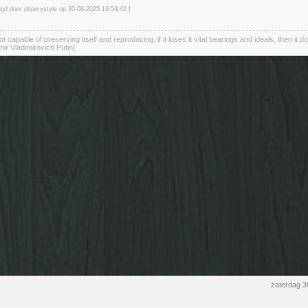
zigd door phpmystyle op 30-08-2025 19:54
:42
]
not capable of preserving itself and reproducing, if it loses it vital bearings and ideals, then it d
mir Vladimirovich Putin]
zaterdag 3