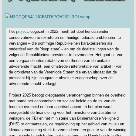
Het
project
, opgezet in 2022, heeft tot doel tienduizenden
conservatieven te rekruteren om huidige federale ambtenaren te
vervangen – die sommige Republikeinen karakteriseren als
onderdeel van de 'deep state' – en om de doelstellingen van de
volgende Republikeinse president te bevorderen. Het gaat uit van
een vergaande interpretatie van de theorie van de unitaire
uitvoerende macht, een omstreden interpretatie van artikel II van
de grondwet van de Verenigde Staten die ervan uitgaat dat de
president bij zijn inauguratie absolute zeggenschap over de
uitvoerende macht verkrijgt.
Project 2025 beoogt diepgaande veranderingen binnen de overheid,
met name het economisch en sociaal beleid en de rol van de
federale overheid en haar agentschappen. In het plan wordt
voorgesteld de financiering voor het ministerie van Justitie te
verlagen, de FBI en het ministerie van Binnenlandse Veiligheid
(DHS) te ontmantelen, de regelgeving op het gebied van milieu en
klimaatverandering sterk te verminderen ten gunste van de winning
van fossiele brandstoffen, het ministerie van Handel op te heffen