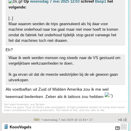
Op
woensdag 7 mei 2025 12:03
schreef
Basp1
het
volgende:
[..]
Maar waarom worden de trips geannuleerd als hij daar voor
machine onderhoud naar toe gaat maar niet meer hoeft te komen
omdat de fabriek het onderhoud tijdelijk stop gezet vanwege het
feit dat machines toch niet draaien.
Eh?
Waar ik werk worden mensen nog steeds naar de VS gestuurd om
vergelijkbare werkzaamheden te doen..
Ik ga ervan uit dat de meeste wedstrijden bij de wk gewoon gaan
uitverkopen.
Als voetbalfan uit Zuid of Midden Amerika zou ik me wel
tweemaal bedenken. Zeker als ik tattoos zou hebben
Aut viam inveniam, aut faciam
There he goes. One of God's own prototypes. A high-powered mutant of some kind never
even considered for mass production. Too weird to live, and too rare to die.
• woensdag 7 mei 2025 @ 13:44 • 17
KoosVogels