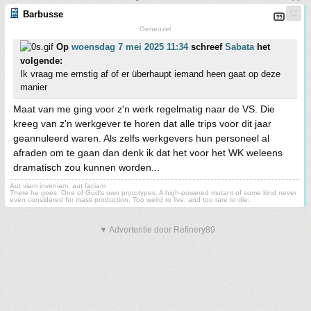
Barbusse
Geneuzel
Op
woensdag 7 mei 2025 11:34
schreef
Sabata
het
volgende:
Ik vraag me ernstig af of er überhaupt iemand heen gaat op deze
manier
Maat van me ging voor z'n werk regelmatig naar de VS. Die
kreeg van z'n werkgever te horen dat alle trips voor dit jaar
geannuleerd waren. Als zelfs werkgevers hun personeel al
afraden om te gaan dan denk ik dat het voor het WK weleens
dramatisch zou kunnen worden...
Aut viam inveniam, aut faciam
There he goes. One of God's own prototypes. A high-powered mutant of some kind never
even considered for mass production. Too weird to live, and too rare to die.
▼ Advertentie door Refinery89