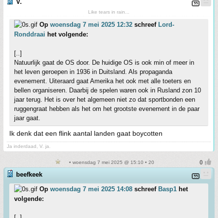
V.
Like tears in rain...
Op
woensdag 7 mei 2025 12:32
schreef
Lord-
Ronddraai
het volgende:
[..]
Natuurlijk gaat de OS door. De huidige OS is ook min of meer in
het leven geroepen in 1936 in Duitsland. Als propaganda
evenement. Uiteraard gaat Amerika het ook met alle toeters en
bellen organiseren. Daarbij de spelen waren ook in Rusland zon 10
jaar terug. Het is over het algemeen niet zo dat sportbonden een
ruggengraat hebben als het om het grootste evenement in de paar
jaar gaat.
Ik denk dat een flink aantal landen gaat boycotten
Ja inderdaad, V. ja.
• woensdag 7 mei 2025 @ 15:10 • 20
beefkeek
Op
woensdag 7 mei 2025 14:08
schreef
Basp1
het
volgende:
[..]