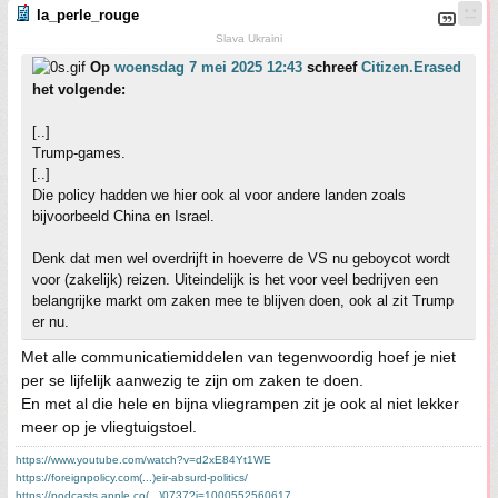
la_perle_rouge
Slava Ukraini
Op
woensdag 7 mei 2025 12:43
schreef
Citizen.Erased
het volgende:
[..]
Trump-games.
[..]
Die policy hadden we hier ook al voor andere landen zoals
bijvoorbeeld China en Israel.
Denk dat men wel overdrijft in hoeverre de VS nu geboycot wordt
voor (zakelijk) reizen. Uiteindelijk is het voor veel bedrijven een
belangrijke markt om zaken mee te blijven doen, ook al zit Trump
er nu.
Met alle communicatiemiddelen van tegenwoordig hoef je niet
per se lijfelijk aanwezig te zijn om zaken te doen.
En met al die hele en bijna vliegrampen zit je ook al niet lekker
meer op je vliegtuigstoel.
https://www.youtube.com/watch?v=d2xE84Yt1WE
https://foreignpolicy.com(...)eir-absurd-politics/
https://podcasts.apple.co(...)0737?i=1000552560617