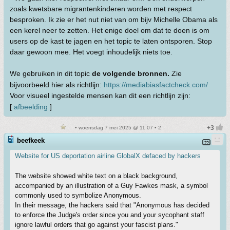
zoals kwetsbare migrantenkinderen worden met respect
besproken. Ik zie er het nut niet van om bijv Michelle Obama als
een kerel neer te zetten. Het enige doel om dat te doen is om
users op de kast te jagen en het topic te laten ontsporen. Stop
daar gewoon mee. Het voegt inhoudelijk niets toe.
We gebruiken in dit topic
de volgende bronnen.
Zie
bijvoorbeeld hier als richtlijn:
https://mediabiasfactcheck.com/
Voor visueel ingestelde mensen kan dit een richtlijn zijn:
[
afbeelding
]
• woensdag 7 mei 2025 @ 11:07 • 2
beefkeek
Website for US deportation airline GlobalX defaced by hackers
The website showed white text on a black background,
accompanied by an illustration of a Guy Fawkes mask, a symbol
commonly used to symbolize Anonymous.
In their message, the hackers said that "Anonymous has decided
to enforce the Judge's order since you and your sycophant staff
ignore lawful orders that go against your fascist plans."