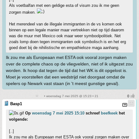
Als voetbalfan met een geldige esta of visum zou ik me geen
zorgen maken.
Het merendeel van de illegale immigranten in de vs komen ook
binnen op een legale manier maar vertrekken niet op tijd daarom
was die muur met Mexico ook maar weer symboolpolitiek. Net
zoals lomp doen tegen immigranten ook symbolisch is en het erg
goed doet bij de nihilistische en empathieloze maga aanhang.
Ik zou me als Europeaan met ESTA ook vooral zorgen maken
over de complete chaos op de vliegvelden, niet of ik uitgezet zou
worden. Ik hoop dat tegen de tijd dat het WK is dit opgelost is.
Moet je voorstellen dat een wedstrijd niet doorgaat omdat de
spelers op Newark vast staan (in 't meest gunstige geval).
• woensdag 7 mei 2025 @ 15:23 • 21
Basp1
Op
woensdag 7 mei 2025 15:10
schreef
beefkeek
het
volgende:
[..]
Ik zou me als Europeaan met ESTA ook vooral zorgen maken over