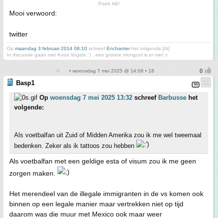
Poeh Hé!
Mooi verwoord:
twitter
Op
maandag 3 februari 2014 08:10
schreef
Enchanter
het volgende:[/b]
In discussie gaan met Koos Vogels :') , een grotere mongool is er niet :r
• woensdag 7 mei 2025 @ 14:08 • 18
Basp1
Op
woensdag 7 mei 2025 13:32
schreef
Barbusse
het
volgende:
Als voetbalfan uit Zuid of Midden Amerika zou ik me wel tweemaal
bedenken. Zeker als ik tattoos zou hebben
Als voetbalfan met een geldige esta of visum zou ik me geen
zorgen maken.
Het merendeel van de illegale immigranten in de vs komen ook
binnen op een legale manier maar vertrekken niet op tijd
daarom was die muur met Mexico ook maar weer