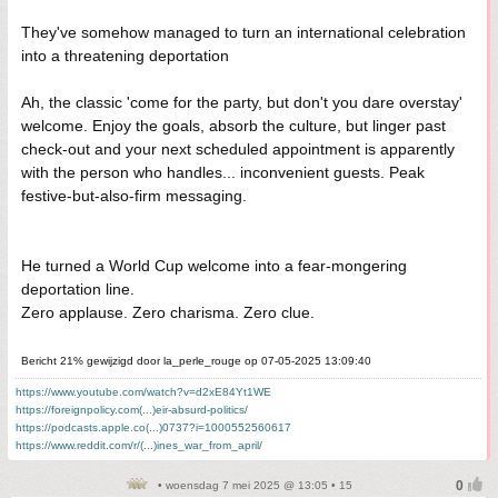
They've somehow managed to turn an international celebration
into a threatening deportation
Ah, the classic 'come for the party, but don't you dare overstay'
welcome. Enjoy the goals, absorb the culture, but linger past
check-out and your next scheduled appointment is apparently
with the person who handles... inconvenient guests. Peak
festive-but-also-firm messaging.
He turned a World Cup welcome into a fear-mongering
deportation line.
Zero applause. Zero charisma. Zero clue.
Bericht 21% gewijzigd door la_perle_rouge op 07-05-2025 13:09:40
https://www.youtube.com/watch?v=d2xE84Yt1WE
https://foreignpolicy.com(...)eir-absurd-politics/
https://podcasts.apple.co(...)0737?i=1000552560617
https://www.reddit.com/r/(...)ines_war_from_april/
• woensdag 7 mei 2025 @ 13:05 • 15