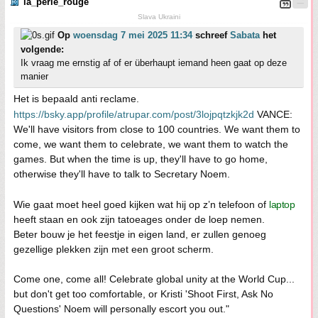
la_perle_rouge
Slava Ukraini
Op
woensdag 7 mei 2025 11:34
schreef
Sabata
het
volgende:
Ik vraag me ernstig af of er überhaupt iemand heen gaat op deze
manier
Het is bepaald anti reclame.
https://bsky.app/profile/atrupar.com/post/3lojpqtzkjk2d
VANCE:
We'll have visitors from close to 100 countries. We want them to
come, we want them to celebrate, we want them to watch the
games. But when the time is up, they'll have to go home,
otherwise they'll have to talk to Secretary Noem.
Wie gaat moet heel goed kijken wat hij op z’n telefoon of
laptop
heeft staan en ook zijn tatoeages onder de loep nemen.
Beter bouw je het feestje in eigen land, er zullen genoeg
gezellige plekken zijn met een groot scherm.
Come one, come all! Celebrate global unity at the World Cup...
but don't get too comfortable, or Kristi 'Shoot First, Ask No
Questions' Noem will personally escort you out."