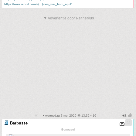
https://www.reddit.com/r/(...)ines_war_from_april/
▼ Advertentie door Refinery89
• woensdag 7 mei 2025 @ 13:32 • 16
Barbusse
Geneuzel