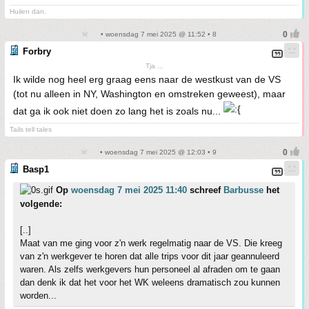
Huilen dan.
• woensdag 7 mei 2025 @ 11:52 • 8
Forbry
Tja ...
Ik wilde nog heel erg graag eens naar de westkust van de VS
(tot nu alleen in NY, Washington en omstreken geweest), maar
dat ga ik ook niet doen zo lang het is zoals nu...
Tails tell tales
• woensdag 7 mei 2025 @ 12:03 • 9
Basp1
Op
woensdag 7 mei 2025 11:40
schreef
Barbusse
het
volgende:
[..]
Maat van me ging voor z'n werk regelmatig naar de VS. Die kreeg
van z'n werkgever te horen dat alle trips voor dit jaar geannuleerd
waren. Als zelfs werkgevers hun personeel al afraden om te gaan
dan denk ik dat het voor het WK weleens dramatisch zou kunnen
worden...