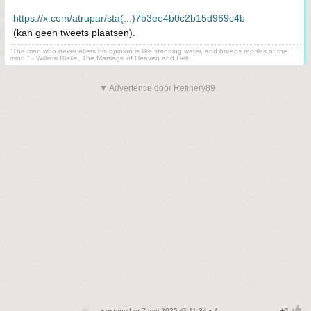
https://x.com/atrupar/sta(...)7b3ee4b0c2b15d969c4b
(kan geen tweets plaatsen).
"The man who never alters his opinion is like standing water, and breeds reptiles of the
mind." - William Blake, The Marriage of Heaven and Hell.
▼ Advertentie door Refinery89
• woensdag 7 mei 2025 @ 11:34 • 4