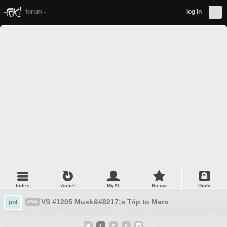
forum
log in
Index
Actief
MyAT
Nieuw
Dicht
VS #1205 Musk&#8217;s Trip to Mars
pol
AMV
1
2
3