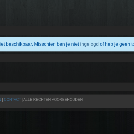
iet beschikbaar. Misschien ben je niet
ingelogd
of heb je geen t
N
|
CONTACT
| ALLE RECHTEN VOORBEHOUDEN