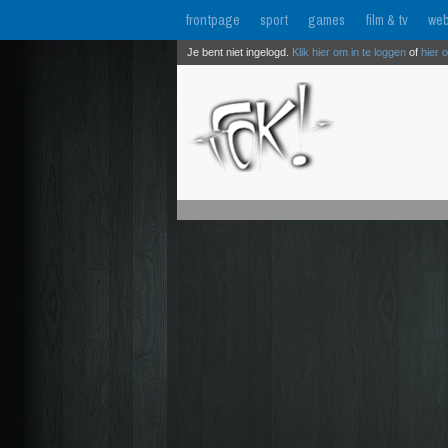
frontpage
sport
games
film & tv
web
Je bent niet ingelogd.
Klik hier om in te loggen
of
hier 