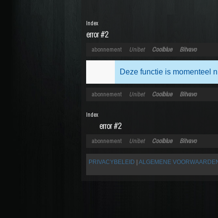
Index
error #2
abonnement
Unibet
Coolblue
Bitvavo
Deze functie is momenteel n
abonnement
Unibet
Coolblue
Bitvavo
Index
error #2
abonnement
Unibet
Coolblue
Bitvavo
PRIVACYBELEID
|
ALGEMENE VOORWAARDE