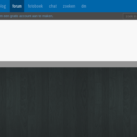
log
forum
fotoboek
chat
zoeken
dm
om een gratis account aan te maken
.