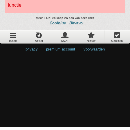
functie.
steun FOK! en koop via een van deze links
Coolblue
Bitvavo
Index
Actief
MyAT
Nieuw
Gelezen
privacy
•
premium account
•
voorwaarden