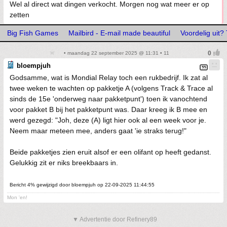
Wel al direct wat dingen verkocht. Morgen nog wat meer er op
zetten
Big Fish Games
Mailbird - E-mail made beautiful
Voordelig uit? 
• maandag 22 september 2025 @ 11:31 • 11
bloempjuh
Godsamme, wat is Mondial Relay toch een rukbedrijf. Ik zat al
twee weken te wachten op pakketje A (volgens Track & Trace al
sinds de 15e 'onderweg naar pakketpunt') toen ik vanochtend
voor pakket B bij het pakketpunt was. Daar kreeg ik B mee en
werd gezegd: "Joh, deze (A) ligt hier ook al een week voor je.
Neem maar meteen mee, anders gaat 'ie straks terug!"
Beide pakketjes zien eruit alsof er een olifant op heeft gedanst.
Gelukkig zit er niks breekbaars in.
Bericht 4% gewijzigd door bloempjuh op 22-09-2025 11:44:55
Mon 'en!
▼ Advertentie door Refinery89