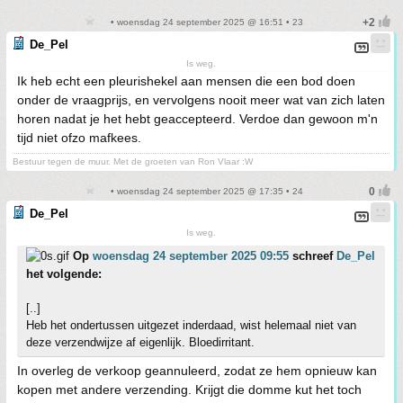
• woensdag 24 september 2025 @ 16:51 • 23
De_Pel
Is weg.
Ik heb echt een pleurishekel aan mensen die een bod doen
onder de vraagprijs, en vervolgens nooit meer wat van zich laten
horen nadat je het hebt geaccepteerd. Verdoe dan gewoon m'n
tijd niet ofzo mafkees.
Bestuur tegen de muur. Met de groeten van Ron Vlaar :W
• woensdag 24 september 2025 @ 17:35 • 24
De_Pel
Is weg.
Op
woensdag 24 september 2025 09:55
schreef
De_Pel
het volgende:
[..]
Heb het ondertussen uitgezet inderdaad, wist helemaal niet van
deze verzendwijze af eigenlijk. Bloedirritant.
In overleg de verkoop geannuleerd, zodat ze hem opnieuw kan
kopen met andere verzending. Krijgt die domme kut het toch