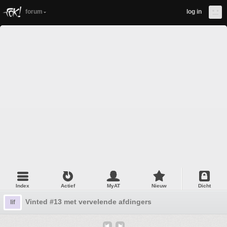
forum
log in
Index
Actief
MyAT
Nieuw
Dicht
Vinted #13 met vervelende afdingers
lif