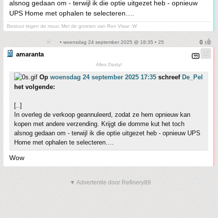
alsnog gedaan om - terwijl ik die optie uitgezet heb - opnieuw
UPS Home met ophalen te selecteren….
Bestuur tegen de muur. Met de groeten van Ron Vlaar :W
• woensdag 24 september 2025 @ 18:35 • 25
amaranta
Alles Dasty!
Op
woensdag 24 september 2025 17:35
schreef
De_Pel
het volgende:
[..]
In overleg de verkoop geannuleerd, zodat ze hem opnieuw kan
kopen met andere verzending. Krijgt die domme kut het toch
alsnog gedaan om - terwijl ik die optie uitgezet heb - opnieuw UPS
Home met ophalen te selecteren….
Wow
▼ Advertentie door Refinery89