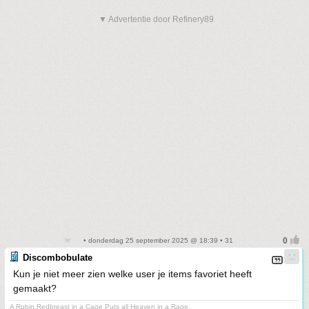
▼ Advertentie door Refinery89
• donderdag 25 september 2025 @ 18:39 • 31
Discombobulate
Kun je niet meer zien welke user je items favoriet heeft
gemaakt?
A Robin Redbreast in a Cage Puts all Heaven in a Rage.