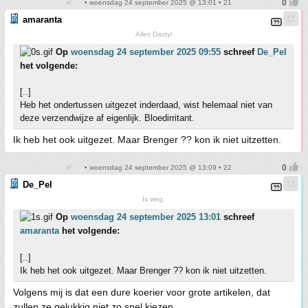
• woensdag 24 september 2025 @ 13:01 • 21
amaranta
Alles Dasty!
Op
woensdag 24 september 2025 09:55
schreef
De_Pel
het volgende:
[..]
Heb het ondertussen uitgezet inderdaad, wist helemaal niet van
deze verzendwijze af eigenlijk. Bloedirritant.
Ik heb het ook uitgezet. Maar Brenger ?? kon ik niet uitzetten.
• woensdag 24 september 2025 @ 13:09 • 22
De_Pel
Is weg.
Op
woensdag 24 september 2025 13:01
schreef
amaranta
het volgende:
[..]
Ik heb het ook uitgezet. Maar Brenger ?? kon ik niet uitzetten.
Volgens mij is dat een dure koerier voor grote artikelen, dat
zullen ze gelukkig niet zo snel kiezen.