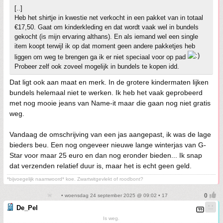
[..]
Heb het shirtje in kwestie net verkocht in een pakket van in totaal
€17,50. Gaat om kinderkleding en dat wordt vaak wel in bundels
gekocht (is mijn ervaring althans). En als iemand wel een single
item koopt terwijl ik op dat moment geen andere pakketjes heb
liggen om weg te brengen ga ik er niet speciaal voor op pad
Probeer zelf ook zoveel mogelijk in bundels te kopen idd.
Dat ligt ook aan maat en merk. In de grotere kindermaten lijken
bundels helemaal niet te werken. Ik heb het vaak geprobeerd
met nog mooie jeans van Name-it maar die gaan nog niet gratis
weg.
Vandaag de omschrijving van een jas aangepast, ik was de lage
bieders beu. Een nog ongeveer nieuwe lange winterjas van G-
Star voor maar 25 euro en dan nog eronder bieden... Ik snap
dat verzenden relatief duur is, maar het is echt geen geld.
*bijvoegelijk naamwoord* koe. Zwartwitgevlekt of roodbont?
• woensdag 24 september 2025 @ 09:02 • 17
De_Pel
Is weg.