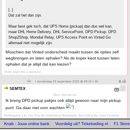
[..]
Dat zal het dan zijn.
Maar best gek toch, dat UPS Home (pickup) dan dus wel kan,
maar DHL Home Delivery, DHL ServicePoint, DPD Pickup, DPD
Shop2Shop, Mondial Relay, UPS Access Point en Vinted Go
allemaal niet mogelijk zijn.
Misschien dat Vinted onderscheid maakt tussen de opties zelf
wegbrengen en laten ophalen? Als de koper kiest tussen laten
ophalen dat je altijd dat kan kiezen?
Shine bright like a diamond.
• donderdag 25 september 2025 @ 09:12 • 30
SEMTEX
Mevr. Hoe-die-nie
Ik breng DPD pickup pakjes ook altijd gewoon naar mijn pickup
punt. Ga daar niet voor wachten
.
Kierkegaard: Life Can Only Be Understood Backwards, But It Must Be Lived Forwards
Knab - Jouw online bank
Voordelig uit? Ticketveiling.nl
F1 Store