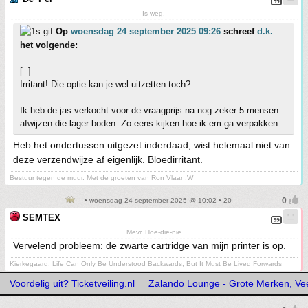
Is weg.
Op
woensdag 24 september 2025 09:26
schreef
d.k.
het volgende:
[..]
Irritant! Die optie kan je wel uitzetten toch?
Ik heb de jas verkocht voor de vraagprijs na nog zeker 5 mensen
afwijzen die lager boden. Zo eens kijken hoe ik em ga verpakken.
Heb het ondertussen uitgezet inderdaad, wist helemaal niet van
deze verzendwijze af eigenlijk. Bloedirritant.
Bestuur tegen de muur. Met de groeten van Ron Vlaar :W
• woensdag 24 september 2025 @ 10:02 • 20
SEMTEX
Mevr. Hoe-die-nie
Vervelend probleem: de zwarte cartridge van mijn printer is op.
Kierkegaard: Life Can Only Be Understood Backwards, But It Must Be Lived Forwards
Voordelig uit? Ticketveiling.nl
Zalando Lounge - Grote Merken, Vee