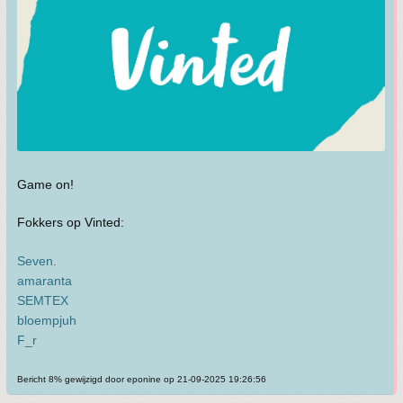
Game on!
Fokkers op Vinted:
Seven.
amaranta
SEMTEX
bloempjuh
F_r
Bericht 8% gewijzigd door eponine op 21-09-2025 19:26:56