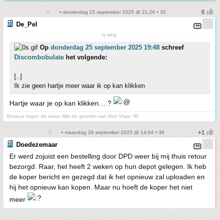
• donderdag 25 september 2025 @ 21:26 • 35
De_Pel
Is weg.
Op
donderdag 25 september 2025 19:48
schreef
Discombobulate
het volgende:
[..]
Ik zie geen hartje meer waar ik op kan klikken
Hartje waar je op kan klikken….?
Bestuur tegen de muur. Met de groeten van Ron Vlaar :W
• maandag 29 september 2025 @ 14:04 • 36
Doedezemaar
Er werd zojuist een bestelling door DPD weer bij mij thuis retour
bezorgd. Raar, het heeft 2 weken op hun depot gelegen. Ik heb
de koper bericht en gezegd dat ik het opnieuw zal uploaden en
hij het opnieuw kan kopen. Maar nu hoeft de koper het niet
meer