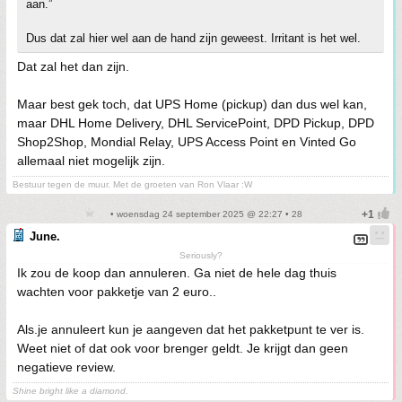
aan.”
Dus dat zal hier wel aan de hand zijn geweest. Irritant is het wel.
Dat zal het dan zijn.
Maar best gek toch, dat UPS Home (pickup) dan dus wel kan,
maar DHL Home Delivery, DHL ServicePoint, DPD Pickup, DPD
Shop2Shop, Mondial Relay, UPS Access Point en Vinted Go
allemaal niet mogelijk zijn.
Bestuur tegen de muur. Met de groeten van Ron Vlaar :W
• woensdag 24 september 2025 @ 22:27 • 28
June.
Seriously?
Ik zou de koop dan annuleren. Ga niet de hele dag thuis
wachten voor pakketje van 2 euro..
Als.je annuleert kun je aangeven dat het pakketpunt te ver is.
Weet niet of dat ook voor brenger geldt. Je krijgt dan geen
negatieve review.
Shine bright like a diamond.