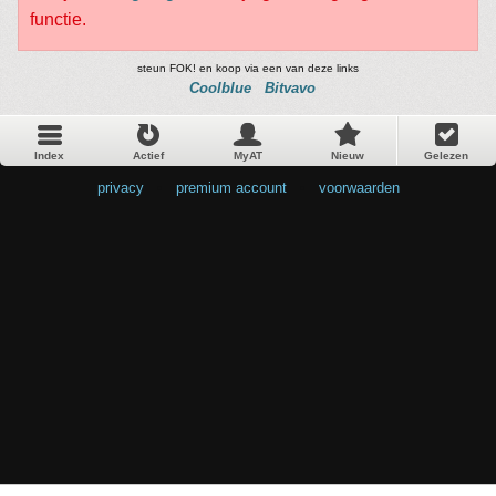
functie.
steun FOK! en koop via een van deze links
Coolblue
Bitvavo
Index
Actief
MyAT
Nieuw
Gelezen
privacy
•
premium account
•
voorwaarden