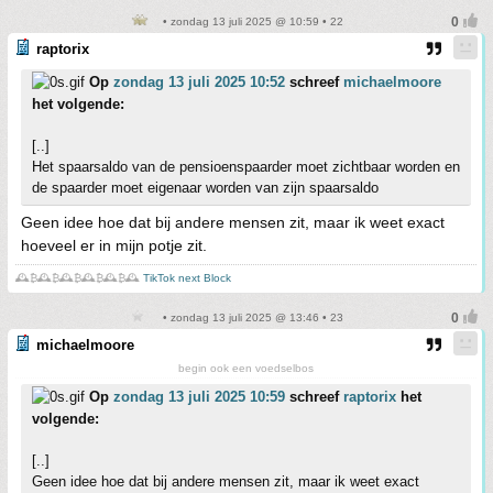
• zondag 13 juli 2025 @ 10:59 • 22
raptorix
Op
zondag 13 juli 2025 10:52
schreef
michaelmoore
het volgende:
[..]
Het spaarsaldo van de pensioenspaarder moet zichtbaar worden en
de spaarder moet eigenaar worden van zijn spaarsaldo
Geen idee hoe dat bij andere mensen zit, maar ik weet exact
hoeveel er in mijn potje zit.
🕰️₿🕰️₿🕰️₿🕰️₿🕰️₿🕰️
TikTok next Block
• zondag 13 juli 2025 @ 13:46 • 23
michaelmoore
begin ook een voedselbos
Op
zondag 13 juli 2025 10:59
schreef
raptorix
het
volgende:
[..]
Geen idee hoe dat bij andere mensen zit, maar ik weet exact