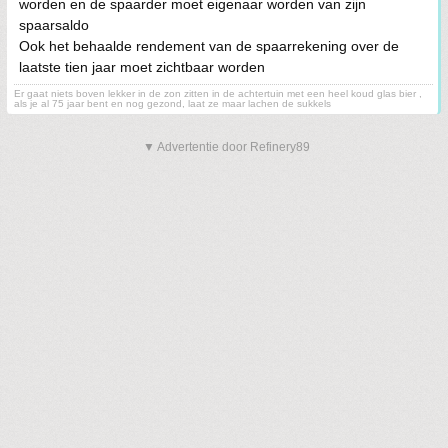
worden en de spaarder moet eigenaar worden van zijn
spaarsaldo
Ook het behaalde rendement van de spaarrekening over de
laatste tien jaar moet zichtbaar worden
Er gaat niets boven lekker in de zon zitten in de achtertuin met een heel koud glas bier ,
als je al 75 jaar bent en nog gezond, laat ze maar lachen de sukkels
▼ Advertentie door Refinery89