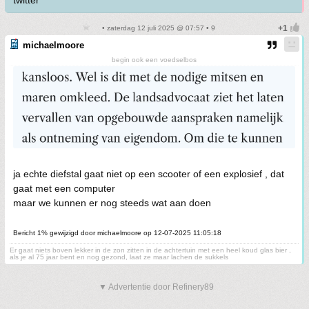
twitter
• zaterdag 12 juli 2025 @ 07:57 • 9
michaelmoore
begin ook een voedselbos
ja echte diefstal gaat niet op een scooter of een explosief , dat
gaat met een computer
maar we kunnen er nog steeds wat aan doen
Bericht 1% gewijzigd door michaelmoore op 12-07-2025 11:05:18
Er gaat niets boven lekker in de zon zitten in de achtertuin met een heel koud glas bier ,
als je al 75 jaar bent en nog gezond, laat ze maar lachen de sukkels
▼ Advertentie door Refinery89