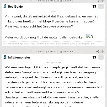
• dinsdag 1 juli 2025 @ 02:55 • 2
Het_Bokje
altyd
Prima punt, die 25 miljard.(dat dat ff aangekaart is, en men 25
miljard over heeft om het blikje ff verder te kunnen trappen)
Maar wat is nou echt het (nieuwe) probleem?
Pieter wordt ook nog ff uit de mottenballen getrokken.
M'n schoenen zijn gejat, maar ik hoef niet meer naar buiten, want er is nog wel wat.
• dinsdag 1 juli 2025 @ 06:45 • 3
Inflatiemonster
Geldprintertje
Wat een raar topic. Of Agnes Joseph gelijk heeft dat het nieuwe
stelsel een "ramp" wordt, is afhankelijk van hoe de overgang
verloopt, hoe goed de uitvoering wordt geregeld, en hoe
markten zich gedragen. Haar zorgen zijn inhoudelijk legitiem:
het nieuwe stelsel verhoogt risico’s voor deelnemers, vermindert
solidariteit en heeft aanzienlijke uitvoeringsrisico’s.
Daartegenover staat de belofte van meer transparantie, sneller
indexeren en een betere aansluiting op de moderne