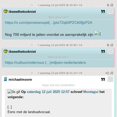
• zaterdag 12 juli 2025 @ 16:34 • 13
ikweethetookniet
Weet jij het wel ?
https://x.com/pensioenupd(...)ptz72qb0PZCk0fjjzP2A
Nog 700 miljard te jatten voordat ze aansprakelijk zijn
• zaterdag 12 juli 2025 @ 16:36 • 14
ikweethetookniet
Weet jij het wel ?
https://cultuurondervuur.(...)miljoen-nederlanders
• zaterdag 12 juli 2025 @ 21:10 • 15
michaelmoore
begin ook een voedselbos
Op
zaterdag 12 juli 2025 12:57
schreef
Montagui
het
volgende:
[..]
Eens met de landsadvocaat.