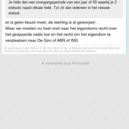
Je hebt dan een overgangsperiode van een jaar of 50 waarbij je 2
stelsels naast elkaar hebt. Tzt zit dan iedereen in het nieuwe
stelsel.
er is geen keuze meer, de teerling is al geworpen .
Maar we moeten nu heel snel naar het eigendoms recht over
het gespaarde saldo toe en het recht om het eigendom te
verplaatsen naar De Giro of ABN of ING
Er gaat niets boven lekker in de zon zitten in de achtertuin met een heel koud glas bier ,
als je al 75 jaar bent en nog gezond, laat ze maar lachen de sukkels
▼ Advertentie door Refinery89