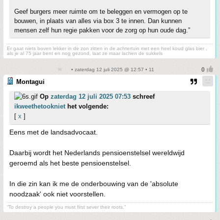
Geef burgers meer ruimte om te beleggen en vermogen op te
bouwen, in plaats van alles via box 3 te innen. Dan kunnen
mensen zelf hun regie pakken voor de zorg op hun oude dag.”
Er gaat niets boven lekker in de zon zitten in de achtertuin met een heel koud glas bier ,
als je al 75 jaar bent en nog gezond, laat ze maar lachen de sukkels
• zaterdag 12 juli 2025 @ 12:57 • 11
Montagui
Op
zaterdag 12 juli 2025 07:53
schreef
ikweethetookniet
het volgende:
[
x
]
Eens met de landsadvocaat.
Daarbij wordt het Nederlands pensioenstelsel wereldwijd
geroemd als het beste pensioenstelsel.
In die zin kan ik me de onderbouwing van de 'absolute
noodzaak' ook niet voorstellen.
“To destroy a people you must first sever their roots.”