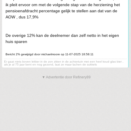
ik pleit ervoor om met de volgende stap van de herziening het
pensioenafdracht percentage gelijk te stellen aan dat van de
AOW , dus 17,9%
De overige 12% kan de deelnemer dan zelf netto in het eigen
huis sparen
Bericht 2% gewijzigd door michaelmoore op 11-07-2025 18:58:11
Er gaat niets boven lekker in de zon zitten in de achtertuin met een heel koud glas bier ,
als je al 75 jaar bent en nog gezond, laat ze maar lachen de sukkels
▼ Advertentie door Refinery89