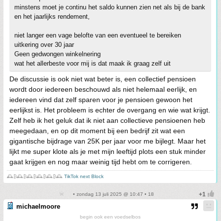
minstens moet je continu het saldo kunnen zien net als bij de bank
en het jaarlijks rendement,
niet langer een vage belofte van een eventueel te bereiken
uitkering over 30 jaar
Geen gedwongen winkelnering
wat het allerbeste voor mij is dat maak ik graag zelf uit
De discussie is ook niet wat beter is, een collectief pensioen
wordt door iedereen beschouwd als niet helemaal eerlijk, en
iedereen vind dat zelf sparen voor je pensioen gewoon het
eerlijkst is. Het probleem is echter de overgang en wie wat krijgt.
Zelf heb ik het geluk dat ik niet aan collectieve pensioenen heb
meegedaan, en op dit moment bij een bedrijf zit wat een
gigantische bijdrage van 25K per jaar voor me bijlegt. Maar het
lijkt me super klote als je met mijn leeftijd plots een stuk minder
gaat krijgen en nog maar weinig tijd hebt om te corrigeren.
🕰️₿🕰️₿🕰️₿🕰️₿🕰️₿🕰️
TikTok next Block
• zondag 13 juli 2025 @ 10:47 • 18
michaelmoore
begin ook een voedselbos