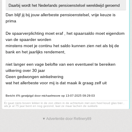
Daarbij wordt het Nederlands pensioenstelsel wereldwijd geroemd
Dan blijf jij bij jouw allerbeste pensioenstelsel, vrije keuze is
prima
De spaarverplichting moet eraf , het spaarsaldo moet eigendom
van de spaarder worden
minstens moet je continu het saldo kunnen zien net als bij de
bank en het jaarlijks rendement,
niet langer een vage belofte van een eventueel te bereiken
uitkering over 30 jaar
Geen gedwongen winkelnering
wat het allerbeste voor mij is dat maak ik graag zelf uit
Bericht 4% gewijzigd door michaelmoore op 13-07-2025 09:29:03
Er gaat niets boven lekker in de zon zitten in de achtertuin met een heel koud glas bier ,
als je al 75 jaar bent en nog gezond, laat ze maar lachen de sukkels
▼ Advertentie door Refinery89