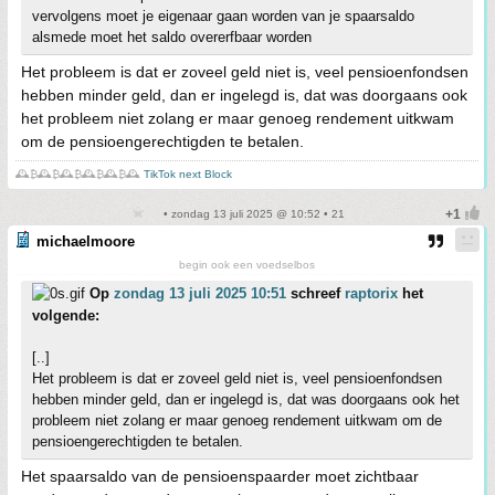
vervolgens moet je eigenaar gaan worden van je spaarsaldo
alsmede moet het saldo overerfbaar worden
Het probleem is dat er zoveel geld niet is, veel pensioenfondsen
hebben minder geld, dan er ingelegd is, dat was doorgaans ook
het probleem niet zolang er maar genoeg rendement uitkwam
om de pensioengerechtigden te betalen.
🕰️₿🕰️₿🕰️₿🕰️₿🕰️₿🕰️
TikTok next Block
• zondag 13 juli 2025 @ 10:52 • 21
michaelmoore
begin ook een voedselbos
Op
zondag 13 juli 2025 10:51
schreef
raptorix
het
volgende:
[..]
Het probleem is dat er zoveel geld niet is, veel pensioenfondsen
hebben minder geld, dan er ingelegd is, dat was doorgaans ook het
probleem niet zolang er maar genoeg rendement uitkwam om de
pensioengerechtigden te betalen.
Het spaarsaldo van de pensioenspaarder moet zichtbaar