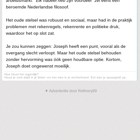
arbeidsmarkt.
"Elk nadeel heb zijn voordeel"
zei eens een
beroemde Nederlandse filosoof.
Het oude stelsel was robuust en sociaal, maar had in de praktijk
problemen met rekenregels, rekenrente en politieke druk,
waardoor het op slot zat.
Je zou kunnen zeggen: Joseph heeft een punt, vooral als de
overgang slecht verloopt. Maar het oude stelsel behouden
zonder hervorming was óók geen houdbare optie. Kortom,
Joseph doet ongewenst moeilijk.
Hoe heurt het eigenlijk?
Houd je vork altijd in je linker- en het mes in je rechterhand. Eet dan je spaargeld op.
▼ Advertentie door Refinery89