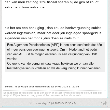
dan kan men zelf nog 12% fiscaal sparen bij de giro of zo, of
extra netto loon ontvangen
------------------------------------------------------------------------------
als het om een bank ging , dan zou de bankvergunning subiet
worden ingetrokken, maar het door jou ingelegde spaargeld is
eigendom van het fonds ,dus doen ze niets fout
Een Algemeen Pensioenfonds (APF) is een pensioenfonds dat één
of meer pensioenregelingen uitvoert. Om in Nederland het bedrijf
van een APF uit te mogen oefenen, is een vergunning van DNB
vereist.
Op grond van de vergunningaanvraag bekijken we of aan alle
toetredingseisen is voldaan en we de vergunning kunnen verlenen.
Bericht 7% gewijzigd door michaelmoore op 14-07-2025 17:20:03
Er gaat niets boven lekker in de zon zitten in de achtertuin met een heel koud glas bier ,
als je al 75 jaar bent en nog gezond, laat ze maar lachen de sukkels
• zondag 13 juli 2025 @ 15:36 • 24
ikweethetookniet