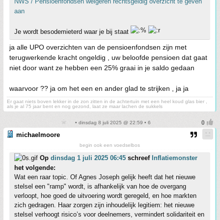
NWS / Pensioenfondsen weigeren rechtsgeldig overzicht te geven
aan
Je wordt besodemieterd waar je bij staat
ja alle UPO overzichten van de pensioenfondsen zijn met
terugwerkende kracht ongeldig , uw beloofde pensioen dat gaat
niet door want ze hebben een 25% graai in je saldo gedaan
waarvoor ?? ja om het een en ander glad te strijken , ja ja
Er gaat niets boven lekker in de zon zitten in de achtertuin met een heel koud glas bier ,
als je al 75 jaar bent en nog gezond, laat ze maar lachen de sukkels
• dinsdag 8 juli 2025 @ 22:59 • 6
michaelmoore
begin ook een voedselbos
Op
dinsdag 1 juli 2025 06:45
schreef
Inflatiemonster
het volgende:
Wat een raar topic. Of Agnes Joseph gelijk heeft dat het nieuwe
stelsel een "ramp" wordt, is afhankelijk van hoe de overgang
verloopt, hoe goed de uitvoering wordt geregeld, en hoe markten
zich gedragen. Haar zorgen zijn inhoudelijk legitiem: het nieuwe
stelsel verhoogt risico’s voor deelnemers, vermindert solidariteit en