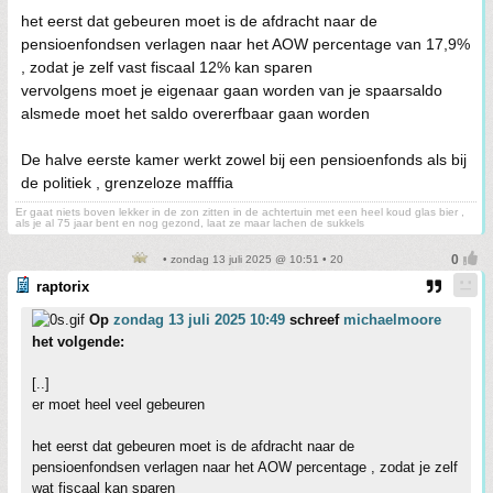
het eerst dat gebeuren moet is de afdracht naar de
pensioenfondsen verlagen naar het AOW percentage van 17,9%
, zodat je zelf vast fiscaal 12% kan sparen
vervolgens moet je eigenaar gaan worden van je spaarsaldo
alsmede moet het saldo overerfbaar gaan worden
De halve eerste kamer werkt zowel bij een pensioenfonds als bij
de politiek , grenzeloze mafffia
Er gaat niets boven lekker in de zon zitten in de achtertuin met een heel koud glas bier ,
als je al 75 jaar bent en nog gezond, laat ze maar lachen de sukkels
• zondag 13 juli 2025 @ 10:51 • 20
raptorix
Op
zondag 13 juli 2025 10:49
schreef
michaelmoore
het volgende:
[..]
er moet heel veel gebeuren
het eerst dat gebeuren moet is de afdracht naar de
pensioenfondsen verlagen naar het AOW percentage , zodat je zelf
wat fiscaal kan sparen