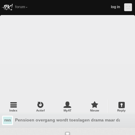
forum
log in
Index
Actief
MyAT
Nieuw
Reply
Pensioen overgang wordt toeslagen drama maar dan veel 
nws