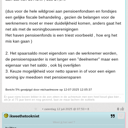
(dus voor de hele wildgroei aan pensioenfondsen en fondsjes
een gelijke fiscale behandeling , gezien de belangen voor de
werknemers moet er meer duidelijkheid komen, anders gaat het
net als met de woningbouwverenigingen
Het haven pensioenfonds is een triest voorbeeld , hoe erg het
mis kan gaan )
2. Het spaarsaldo moet eigendom van de werknemer worden,
de pensioenspaarder is niet langer een "deelnemer" maar een
eigenaar van het saldo , ook bij overlijden
3. Keuze mogelijkheid voor netto sparen in of voor een eigen
woning ipv meedoen met pensioensparen
Bericht 5% gewijzigd door michaelmoore op 12-07-2025 12:05:37
Er gaat niets boven lekker in de zon zitten in de achtertuin met een heel koud glas bier ,
als je al 75 jaar bent en nog gezond, laat ze maar lachen de sukkels
• zaterdag 12 juli 2025 @ 07:53 • 8
ikweethetookniet
Weet jij het wel ?