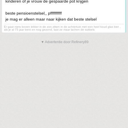
kinderen of je vrouw de gespaarde pot krijgen
beste pensioenstelsel,, pffffffffff
je mag er alleen maar naar kijken dat beste stelsel
Er gaat niets boven lekker in de zon zitten in de achtertuin met een heel koud glas bier ,
als je al 75 jaar bent en nog gezond, laat ze maar lachen de sukkels
▼ Advertentie door Refinery89