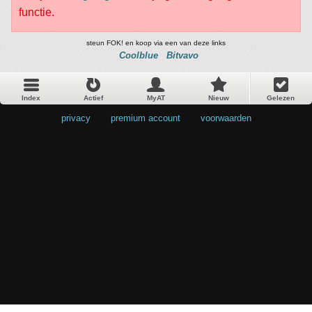
functie.
steun FOK! en koop via een van deze links
Coolblue
Bitvavo
Index
Actief
MyAT
Nieuw
Gelezen
privacy
•
premium account
•
voorwaarden