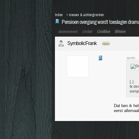
Index
»
nieuws & achtergronden
Pensioen overgang wordt toeslagen drama
abonnement
Unibet
Coolblue
Bitvavo
SymbolicFrank
quote:
[..]
Ik de
aange
Dat ben ik he
eerst allemaa