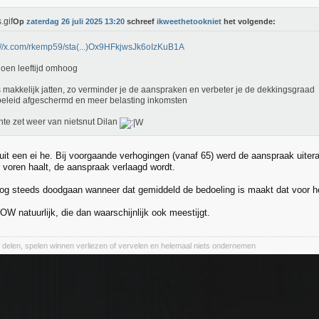
Op
zaterdag 26 juli 2025 13:20
schreef
ikweethetookniet
het volgende:
://x.com/rkemp59/sta(...)Ox9HFkjwsJk6oIzKuB1A
oen leeftijd omhoog
s makkelijk jatten, zo verminder je de aanspraken en verbeter je de dekkingsgraad
leid afgeschermd en meer belasting inkomsten
ante zet weer van nietsnut Dilan
uit een ei he. Bij voorgaande verhogingen (vanaf 65) werd de aanspraak uitera
 voren haalt, de aanspraak verlaagd wordt.
g steeds doodgaan wanneer dat gemiddeld de bedoeling is maakt dat voor he
W natuurlijk, die dan waarschijnlijk ook meestijgt.
of delen, spelen winnen verliezen of vervelen en helemaal niets ondernemen