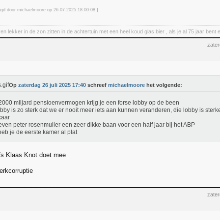
zigd door michaelmoore op 26-07-2025 18:00
:08
]
en lekker in de zon zitten in de achtertuin met een heel koud glas bier , als je al 75 jaar be
zater
Op
zaterdag 26 juli 2025 17:40
schreef
michaelmoore
het volgende:
2000 miljard pensioenvermogen krijg je een forse lobby op de been
obby is zo sterk dat we er nooit meer iets aan kunnen veranderen, die lobby is ste
kaar
even peter rosenmuller een zeer dikke baan voor een half jaar bij het ABP
eb je de eerste kamer al plat
fs Klaas Knot doet mee
erkcorruptie
zater