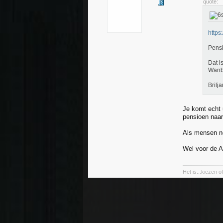
quote:
https
Pensi
Dat i
Wanbe
Brilj
Je komt echt 
pensioen naar
Als mensen no
Wel voor de AO
Het is...kiezen 