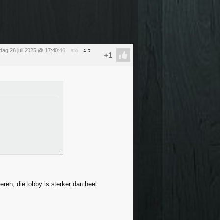
dag 26 juli 2025 @ 17:40
:46
#55
ren, die lobby is sterker dan heel