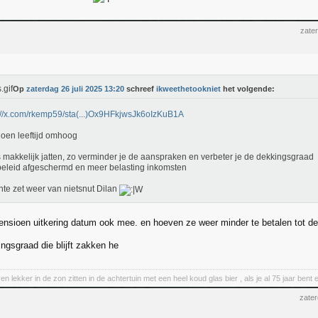
zater
Op
zaterdag 26 juli 2025 13:20
schreef
ikweethetookniet
het volgende:
://x.com/rkemp59/sta(...)Ox9HFkjwsJk6oIzKuB1A
oen leeftijd omhoog
s makkelijk jatten, zo verminder je de aanspraken en verbeter je de dekkingsgraad
leid afgeschermd en meer belasting inkomsten
ante zet weer van nietsnut Dilan
ensioen uitkering datum ook mee. en hoeven ze weer minder te betalen tot de
ngsgraad die blijft zakken he
en lekker in de zon zitten in de achtertuin met een heel koud glas bier , als je al 75 jaar be
zater