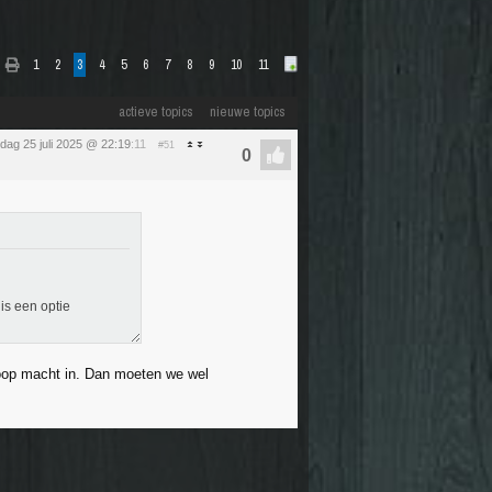
1
2
3
4
5
6
7
8
9
10
11
actieve topics
nieuwe topics
ijdag 25 juli 2025 @ 22:19
:11
#51
 is een optie
hoop macht in. Dan moeten we wel