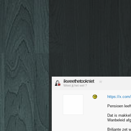
ikweethetookniet
Weet jij het wel ?
https://x.co
Pensioen leef
Dat is makkel
Wanbeleid af
Briljante zet 