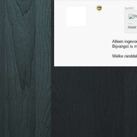
quote:
….
maar 
Alleen ingevo
Bijvangst is 
Welke randde