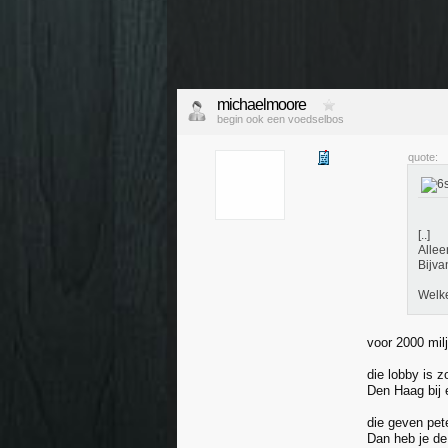
michaelmoore
begin ook een voedselbos
quote:
[..]
Allee
Bijva
Welk
voor 2000 mil
die lobby is 
Den Haag bij 
die geven pet
Dan heb je de