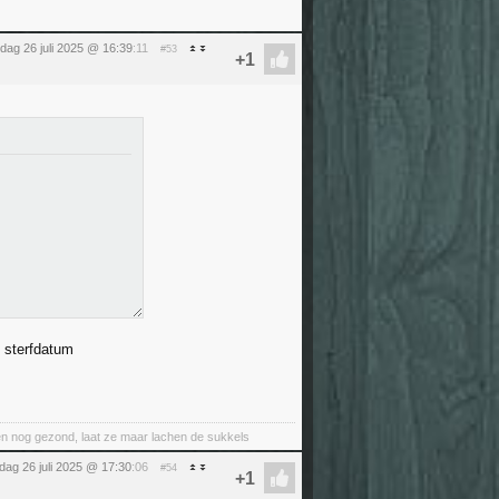
dag 26 juli 2025 @ 16:39
:11
#53
 sterfdatum
nt en nog gezond, laat ze maar lachen de sukkels
dag 26 juli 2025 @ 17:30
:06
#54