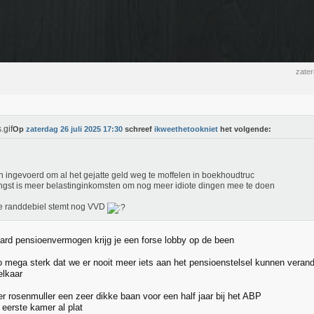
zater
Op
zaterdag 26 juli 2025 17:30
schreef
ikweethetookniet
het volgende:
n ingevoerd om al het gejatte geld weg te moffelen in boekhoudtruc
ngst is meer belastinginkomsten om nog meer idiote dingen mee te doen
e randdebiel stemt nog VVD
jard pensioenvermogen krijg je een forse lobby op de been
zo mega sterk dat we er nooit meer iets aan het pensioenstelsel kunnen verande
elkaar
er rosenmuller een zeer dikke baan voor een half jaar bij het ABP
 eerste kamer al plat