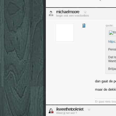
michaelmoore
begin ook een voedselbos
quote:
https
Pensi
Dat i
Wanbe
Brilj
dan gaat de p
maar de dekki
Er gaat niets bov
ikweethetookniet
Weet jij het wel ?