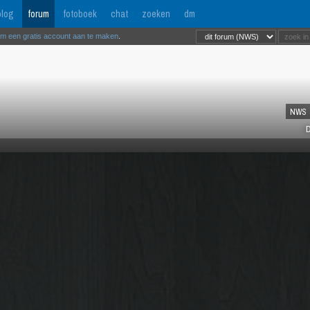
log
forum
fotoboek
chat
zoeken
dm
om een gratis account aan te maken
.
NWS
D