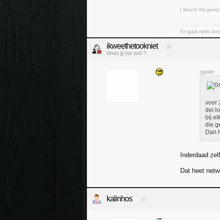
[ Bericht 5% gewij
Er gaat niets bov
ikweethetookniet
Weet jij het wel ?
quote:
voor 
dei l
bij el
die g
Dan h
Inderdaad zel
Dat heet netw
kalinhos