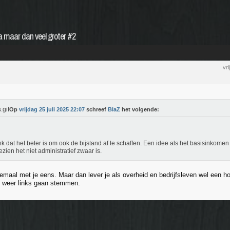
 maar dan veel groter #2
vr
Op
vrijdag 25 juli 2025 22:07
schreef
BlaZ
het volgende:
nk dat het beter is om ook de bijstand af te schaffen. Een idee als het basisinkomen
zien het niet administratief zwaar is.
lemaal met je eens. Maar dan lever je als overheid en bedrijfsleven wel een 
l weer links gaan stemmen.