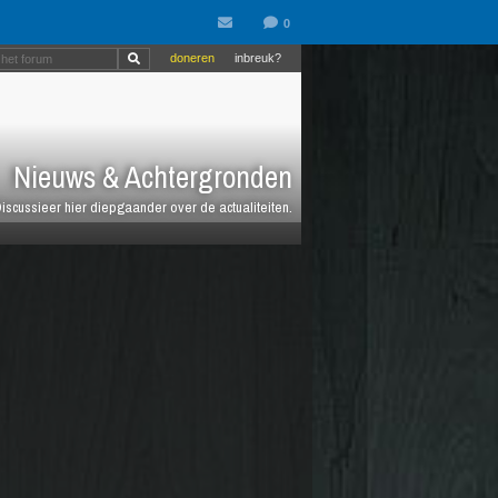
doneren
inbreuk?
Nieuws & Achtergronden
iscussieer hier diepgaander over de actualiteiten.