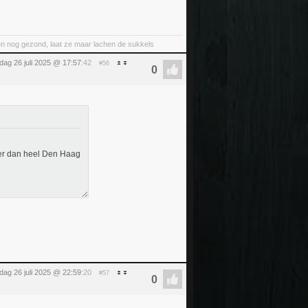
nt en nog gezond, laat ze maar lachen de sukkels
dag 26 juli 2025 @ 17:57
:42
#56
rker dan heel Den Haag
dag 26 juli 2025 @ 22:59
:20
#57