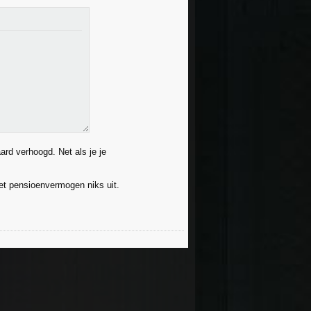
ard verhoogd. Net als je je
t pensioenvermogen niks uit.