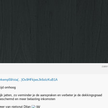
zater
m/rkemp59/sta(...)Ox9HFkjwsJk6oIzKuB1A
tijd omhoog
ijk jatten, zo verminder je de aanspraken en verbeter je de dekkingsgraad
geschermd en meer belasting inkomsten
weer van nietsnut Dilan