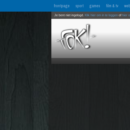
frontpage
sport
games
film & tv
web
Je bent niet ingelogd.
Klik hier om in te loggen
of
hier 