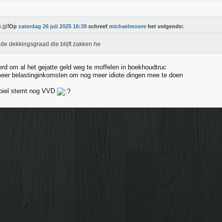
Op
zaterdag 26 juli 2025 16:39
schreef
michaelmoore
het volgende:
de dekkingsgraad die blijft zakken he
erd om al het gejatte geld weg te moffelen in boekhoudtruc
meer belastinginkomsten om nog meer idiote dingen mee te doen
biel stemt nog VVD