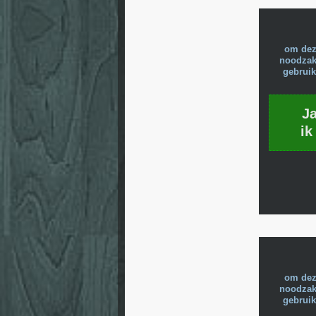
om dez
noodzake
gebruik
J
ik
om dez
noodzake
gebruik