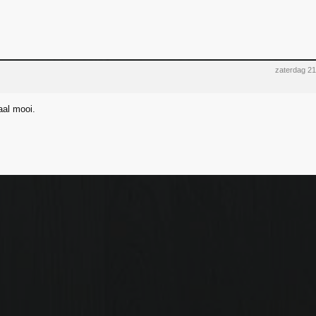
zaterdag 2
aal mooi.