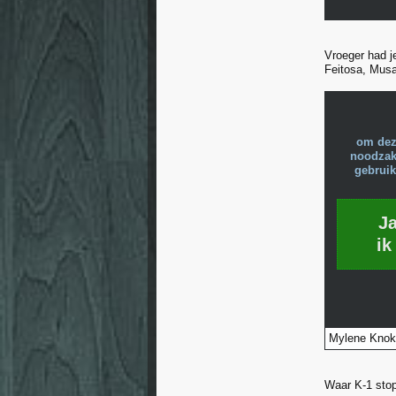
Vroeger had j
Feitosa, Musa
om dez
noodzake
gebruik
J
ik
Mylene Knok
Waar K-1 stop