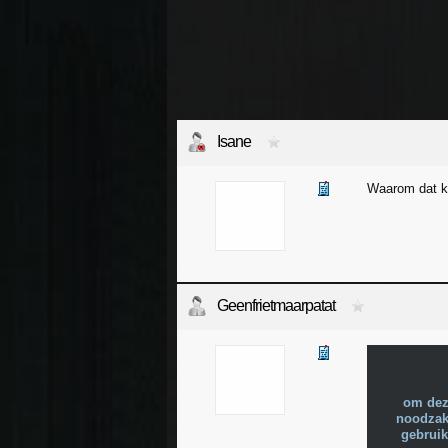
Isane
Waarom dat k
Geenfrietmaarpatat
om dez
noodzake
gebruik