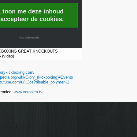
a toon me deze inhoud
 accepteer de cookies.
meer informatie
KBOXING GREAT KNOCKOUTS
(video)
lorykickboxing.com/
kipedia.org/wiki/Glory_(kickboxing)#Events
outube.com/u(...)os?disable_polymer=1
eronica,
www.veronica.tv