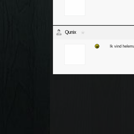
Qunix
Ik vind helem