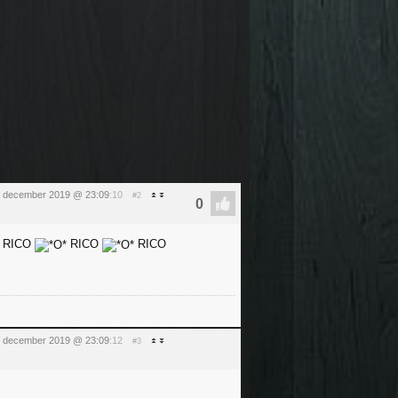
1 december 2019 @ 23:09
:10
#2
RICO
RICO
RICO
1 december 2019 @ 23:09
:12
#3