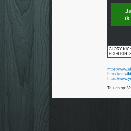
J
ik
GLORY KIC
HIGHLIGHTS 
https://www.g
https://en.wi
https://www.y
Te zien op: V