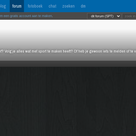
log
forum
fotoboek
chat
zoeken
dm
om een gratis account aan te maken
.
ief? Volg je alles wat met sport te maken heeft? Of heb je gewoon iets te melden of te 