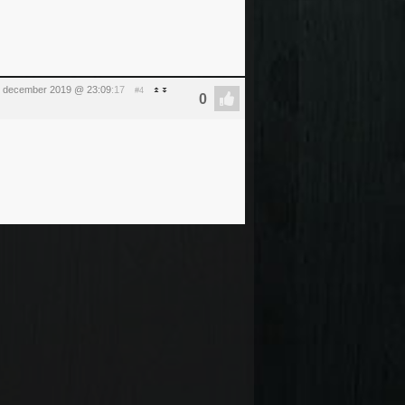
1 december 2019 @ 23:09
:17
#4