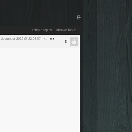
actieve topics
nieuwe topics
1 december 2019 @ 23:08
:57
#1