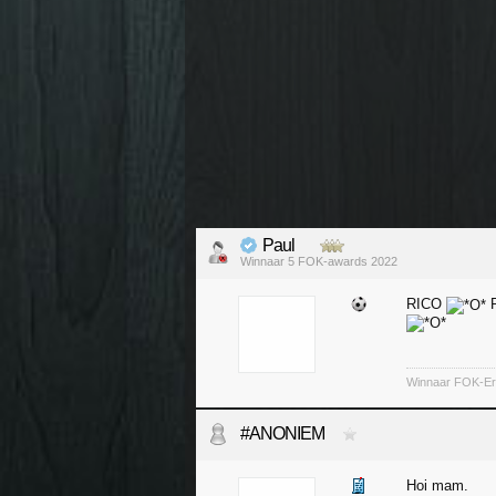
Paul
Winnaar 5 FOK-awards 2022
RICO
Winnaar FOK-Ere
#ANONIEM
Hoi mam.