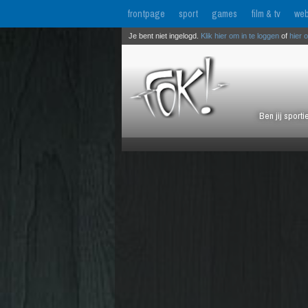
frontpage
sport
games
film & tv
web
Je bent niet ingelogd.
Klik hier om in te loggen
of
hier 
Ben jij sport