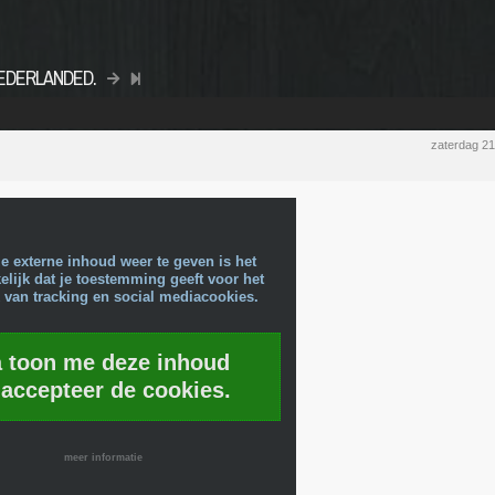
o NEDERLANDED.
zaterdag 2
e externe inhoud weer te geven is het
lijk dat je toestemming geeft voor het
 van tracking en social mediacookies.
a toon me deze inhoud
 accepteer de cookies.
meer informatie