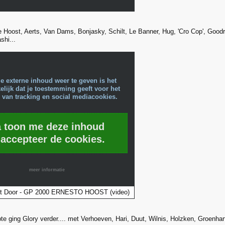
e Hoost, Aerts, Van Dams, Bonjasky, Schilt, Le Banner, Hug, 'Cro Cop', Goodr
shi...
e externe inhoud weer te geven is het
lijk dat je toestemming geeft voor het
 van tracking en social mediacookies.
a toon me deze inhoud
 accepteer de cookies.
meer informatie
t Door - GP 2000 ERNESTO HOOST (video)
te ging Glory verder.... met Verhoeven, Hari, Duut, Wilnis, Holzken, Groenha