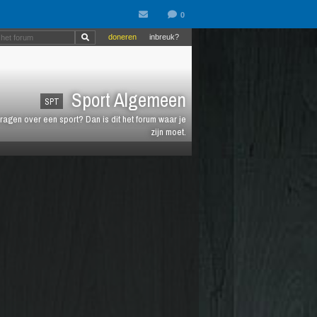
doneren
inbreuk?
Sport Algemeen
SPT
vragen over een sport? Dan is dit het forum waar je
zijn moet.