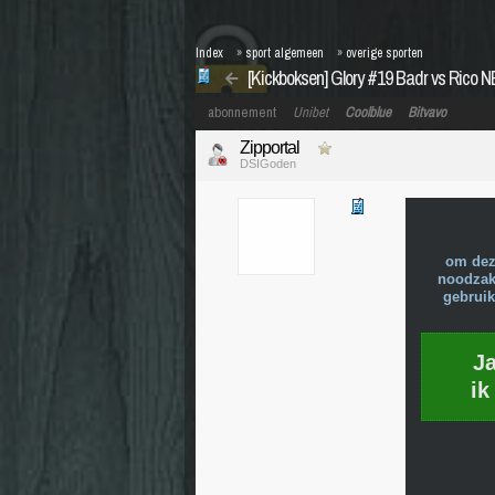
Index
»
sport algemeen
»
overige sporten
[Kickboksen] Glory #19 Badr vs Ric
abonnement
Unibet
Coolblue
Bitvavo
Zipportal
DSIGoden
om dez
noodzake
gebruik
J
ik