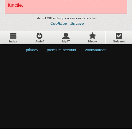
functie.
steun FOK! en koop via een van deze links
Coolblue
Bitvavo
Index
Actief
MyAT
Nieuw
Gelezen
privacy
•
premium account
•
voorwaarden