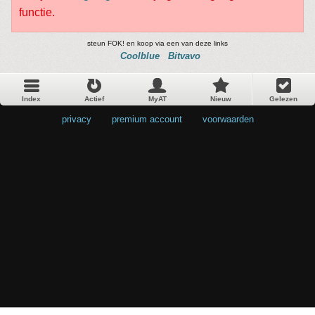
functie.
steun FOK! en koop via een van deze links
Coolblue
Bitvavo
Index
Actief
MyAT
Nieuw
Gelezen
privacy
•
premium account
•
voorwaarden