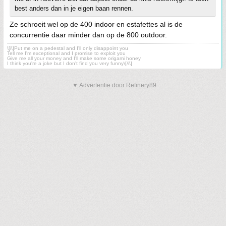
best anders dan in je eigen baan rennen.
Ze schroeit wel op de 400 indoor en estafettes al is de
concurrentie daar minder dan op de 800 outdoor.
\[i\]Put me on a pedestal and I'll only disappoint you
Tell me I'm exceptional and I promise to exploit you
Give me all your money and I'll make some origami honey
I think you're a joke but I don't find you very funny\[/i\]
▼ Advertentie door Refinery89