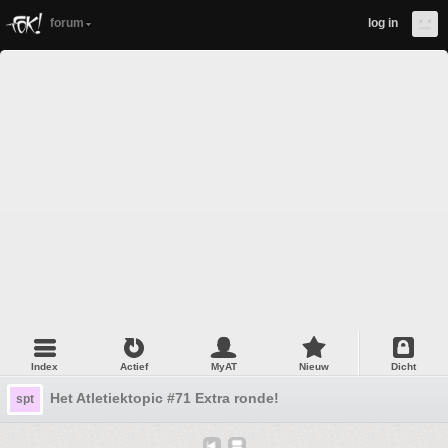
forum
log in
Index
Actief
MyAT
Nieuw
Dicht
Het Atletiektopic #71 Extra ronde!
spt