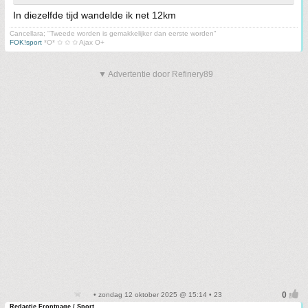
In diezelfde tijd wandelde ik net 12km
Cancellara; "Tweede worden is gemakkelijker dan eerste worden"
FOK!sport
*O* ✩ ✩ ✩ Ajax O+
▼ Advertentie door Refinery89
• zondag 12 oktober 2025 @ 15:14 • 23
Redactie Frontpage / Sport