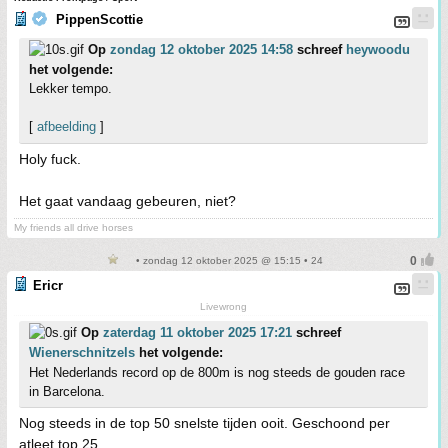
PippenScottie
Op
zondag 12 oktober 2025 14:58
schreef
heywoodu
het volgende:
Lekker tempo.
[
afbeelding
]
Holy fuck.
Het gaat vandaag gebeuren, niet?
My friends all drive horses
• zondag 12 oktober 2025 @ 15:15 • 24
Ericr
Livewrong
Op
zaterdag 11 oktober 2025 17:21
schreef
Wienerschnitzels
het volgende:
Het Nederlands record op de 800m is nog steeds de gouden race
in Barcelona.
Nog steeds in de top 50 snelste tijden ooit. Geschoond per
atleet top 25.