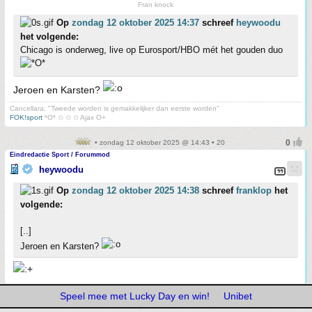
Fran knock
Op
zondag 12 oktober 2025 14:37
schreef
heywoodu
het volgende:
Chicago is onderweg, live op Eurosport/HBO mét het gouden duo
Jeroen en Karsten?
Cancellara; "Tweede worden is gemakkelijker dan eerste worden"
FOK!sport
*O* ✩ ✩ ✩ Ajax O+
• zondag 12 oktober 2025 @ 14:43 • 20
Eindredactie Sport / Forummod
heywoodu
Op
zondag 12 oktober 2025 14:38
schreef
franklop
het
volgende:
[..]
Jeroen en Karsten?
Speel mee met Lucky Day en win!
Unibet