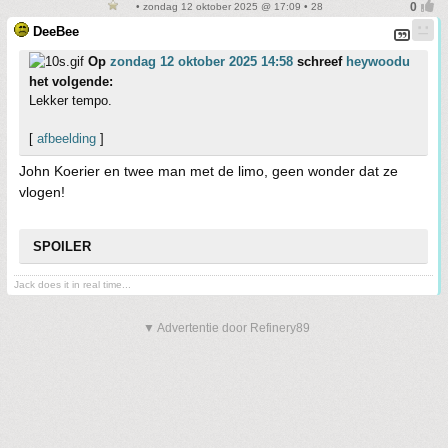
• zondag 12 oktober 2025 @ 17:09 • 28
DeeBee
Op
zondag 12 oktober 2025 14:58
schreef
heywoodu
het volgende:
Lekker tempo.
[
afbeelding
]
John Koerier en twee man met de limo, geen wonder dat ze
vlogen!
SPOILER
Jack does it in real time...
▼ Advertentie door Refinery89