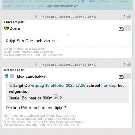
myself away pididididum They're just photos after all! ||
Den Helder
|| Winnaar VBL Wijndal-
award 2020: beste AZ-user! ||
Mijn concertstatistieken
||
• vrijdag 10 oktober 2025 @ 18:25 • 2
FOK!Fotograaf
Zorro
Z
Krijgt Seb Coe toch zijn zin.
Un dann rettet kein Kavallerie,
keine Zorro kümmert sich dodrömm.
Dä piss höchstens e " Zet " en der Schnie
• vrijdag 10 oktober 2025 @ 18:30 • 3
Redactie Sport
Mexicanobakker
Op
vrijdag 10 oktober 2025 17:26
schreef
franklop
het
volgende:
Jeetje, Bol naar de 800m
Die liep Peter toch al een tijdje?
\[i\]Put me on a pedestal and I'll only disappoint you
Tell me I'm exceptional and I promise to exploit you
Give me all your money and I'll make some origami honey
I think you're a joke but I don't find you very funny\[/i\]