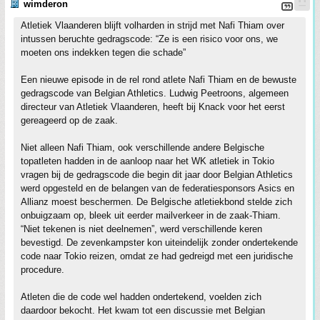
wimderon
Atletiek Vlaanderen blijft volharden in strijd met Nafi Thiam over
intussen beruchte gedragscode: “Ze is een risico voor ons, we
moeten ons indekken tegen die schade”
Een nieuwe episode in de rel rond atlete Nafi Thiam en de bewuste
gedragscode van Belgian Athletics. Ludwig Peetroons, algemeen
directeur van Atletiek Vlaanderen, heeft bij Knack voor het eerst
gereageerd op de zaak.
Niet alleen Nafi Thiam, ook verschillende andere Belgische
topatleten hadden in de aanloop naar het WK atletiek in Tokio
vragen bij de gedragscode die begin dit jaar door Belgian Athletics
werd opgesteld en de belangen van de federatiesponsors Asics en
Allianz moest beschermen. De Belgische atletiekbond stelde zich
onbuigzaam op, bleek uit eerder mailverkeer in de zaak-Thiam.
“Niet tekenen is niet deelnemen”, werd verschillende keren
bevestigd. De zevenkampster kon uiteindelijk zonder ondertekende
code naar Tokio reizen, omdat ze had gedreigd met een juridische
procedure.
Atleten die de code wel hadden ondertekend, voelden zich
daardoor bekocht. Het kwam tot een discussie met Belgian