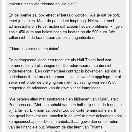
maken tussen wie tekende en wie niet.”
En de premie zal ook effectief betaald worden. “Als je dat belooft,
moet je betalen. Maar de procedure loopt nog. Het vraagt veel
administratie om te vermijden dat atleten fiscale problemen krijgen,
zoals 450 euro aan belastingen en boetes op die 500 euro. We
willen niet in de krant staan als belastingontduikers.
“Thiam is voor ons een risico”
De gedragscode legde een topatlete als Nafi Thiam heel wat
commerciële verplichtingen op. De reden waarom ze die niet
ondertekende. “Een commercieel contract is bovendien iets dat je
onderhandelt en kan niet zomaar eenzijdig worden opgelegd, en al
zeker niet onder de dreiging van niet-inschrijving voor een WK”,
reageerde de advocaat van de olympische kampioene.
“We betalen alles met sponsorgeld en bijdragen van clubs”, stelt
Peetroons nu. “Met een schuld van een half miljoen is de federatie
bijna failliet. Elk normaal bedrijf zou op korte termijn saneren. In
ons geval betekent dat: snoeien in de veel te grote delegaties voor
kampioenschappen. Die zijn onbetaalbaar geworden en de reden
van de financiële put. Waarom de klachten van Thiams