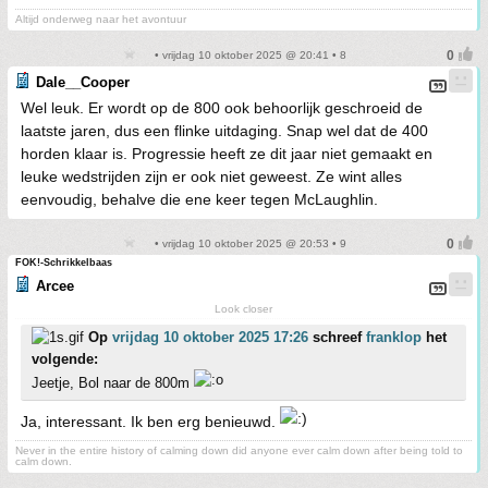
Altijd onderweg naar het avontuur
• vrijdag 10 oktober 2025 @ 20:41 • 8
Dale__Cooper
Wel leuk. Er wordt op de 800 ook behoorlijk geschroeid de
laatste jaren, dus een flinke uitdaging. Snap wel dat de 400
horden klaar is. Progressie heeft ze dit jaar niet gemaakt en
leuke wedstrijden zijn er ook niet geweest. Ze wint alles
eenvoudig, behalve die ene keer tegen McLaughlin.
• vrijdag 10 oktober 2025 @ 20:53 • 9
FOK!-Schrikkelbaas
Arcee
Look closer
Op
vrijdag 10 oktober 2025 17:26
schreef
franklop
het
volgende:
Jeetje, Bol naar de 800m
Ja, interessant. Ik ben erg benieuwd.
Never in the entire history of calming down did anyone ever calm down after being told to
calm down.