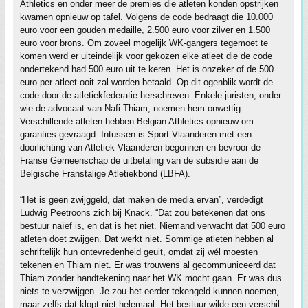
Athletics en onder meer de premies die atleten konden opstrijken
kwamen opnieuw op tafel. Volgens de code bedraagt die 10.000
euro voor een gouden medaille, 2.500 euro voor zilver en 1.500
euro voor brons. Om zoveel mogelijk WK-gangers tegemoet te
komen werd er uiteindelijk voor gekozen elke atleet die de code
ondertekend had 500 euro uit te keren. Het is onzeker of de 500
euro per atleet ooit zal worden betaald. Op dit ogenblik wordt de
code door de atletiekfederatie herschreven. Enkele juristen, onder
wie de advocaat van Nafi Thiam, noemen hem onwettig.
Verschillende atleten hebben Belgian Athletics opnieuw om
garanties gevraagd. Intussen is Sport Vlaanderen met een
doorlichting van Atletiek Vlaanderen begonnen en bevroor de
Franse Gemeenschap de uitbetaling van de subsidie aan de
Belgische Franstalige Atletiekbond (LBFA).
“Het is geen zwijggeld, dat maken de media ervan”, verdedigt
Ludwig Peetroons zich bij Knack. “Dat zou betekenen dat ons
bestuur naïef is, en dat is het niet. Niemand verwacht dat 500 euro
atleten doet zwijgen. Dat werkt niet. Sommige atleten hebben al
schriftelijk hun ontevredenheid geuit, omdat zij wél moesten
tekenen en Thiam niet. Er was trouwens al gecommuniceerd dat
Thiam zonder handtekening naar het WK mocht gaan. Er was dus
niets te verzwijgen. Je zou het eerder tekengeld kunnen noemen,
maar zelfs dat klopt niet helemaal. Het bestuur wilde een verschil