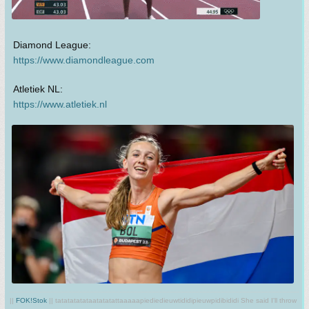
Diamond League:
https://www.diamondleague.com
Atletiek NL:
https://www.atletiek.nl
||
FOK!Stok
|| tatatatatataatatatattaaaaapiediedieuwtididipieuwpidibididi She said I'll throw