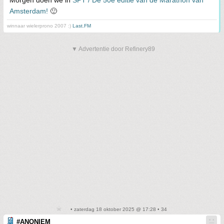
Morgen doen we in
SPT / De 50e editie van de Marathon van
Amsterdam!
🙂
winnaar wielerprono 2007 :)
Last.FM
▼ Advertentie door Refinery89
• zaterdag 18 oktober 2025 @ 17:28 • 34
#ANONIEM