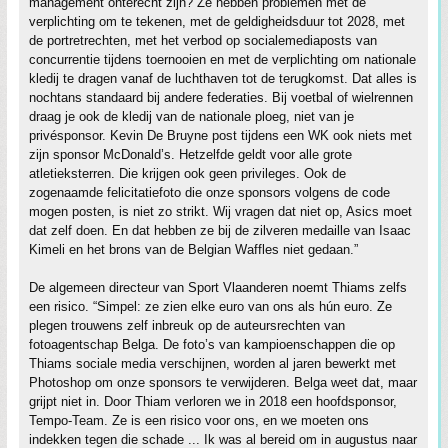
management onterecht zijn? Ze hebben problemen met de
verplichting om te tekenen, met de geldigheidsduur tot 2028, met
de portretrechten, met het verbod op socialemediaposts van
concurrentie tijdens toernooien en met de verplichting om nationale
kledij te dragen vanaf de luchthaven tot de terugkomst. Dat alles is
nochtans standaard bij andere federaties. Bij voetbal of wielrennen
draag je ook de kledij van de nationale ploeg, niet van je
privésponsor. Kevin De Bruyne post tijdens een WK ook niets met
zijn sponsor McDonald’s. Hetzelfde geldt voor alle grote
atletieksterren. Die krijgen ook geen privileges. Ook de
zogenaamde felicitatiefoto die onze sponsors volgens de code
mogen posten, is niet zo strikt. Wij vragen dat niet op, Asics moet
dat zelf doen. En dat hebben ze bij de zilveren medaille van Isaac
Kimeli en het brons van de Belgian Waffles niet gedaan.”
De algemeen directeur van Sport Vlaanderen noemt Thiams zelfs
een risico. “Simpel: ze zien elke euro van ons als hún euro. Ze
plegen trouwens zelf inbreuk op de auteursrechten van
fotoagentschap Belga. De foto’s van kampioenschappen die op
Thiams sociale media verschijnen, worden al jaren bewerkt met
Photoshop om onze sponsors te verwijderen. Belga weet dat, maar
grijpt niet in. Door Thiam verloren we in 2018 een hoofdsponsor,
Tempo-Team. Ze is een risico voor ons, en we moeten ons
indekken tegen die schade ... Ik was al bereid om in augustus naar