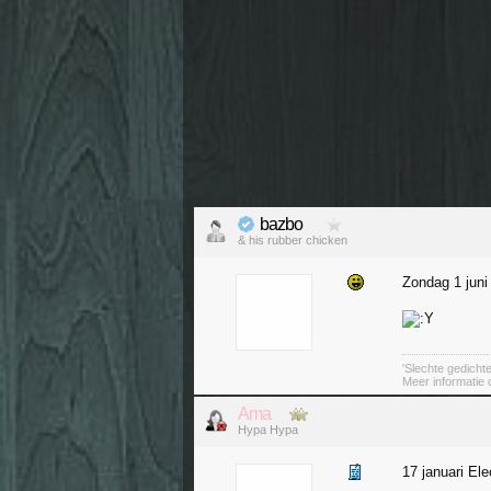
bazbo
& his rubber chicken
Zondag 1 jun
'Slechte gedicht
Meer informatie
Ama
Hypa Hypa
17 januari Ele