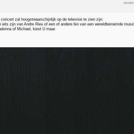
donder
concert zal hoogstwaarschijnlijk op de televisie te zien zijn.
n iets zijn van Andre Rieu of een of andere bio van een wereldberoemde musi
donna of Michael, kiest U maar.