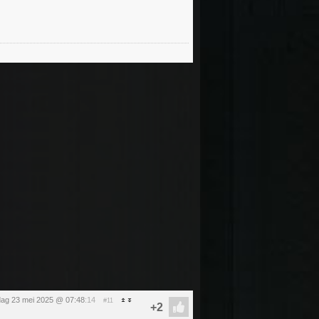
jdag 23 mei 2025 @ 07:48
:14
#11