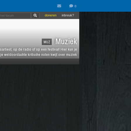
doneren
inbreuk?
Muziek
MUZ
artiest, op de radio of op een festival! Hier kun je
e weldoordachte kritische noten kwijt over muziek