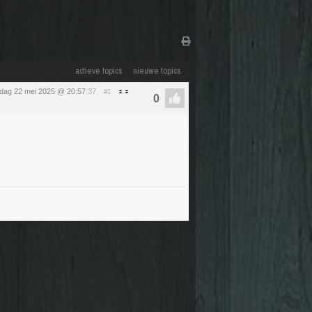
actieve topics
nieuwe topics
dag 22 mei 2025 @ 20:57
:37
#1