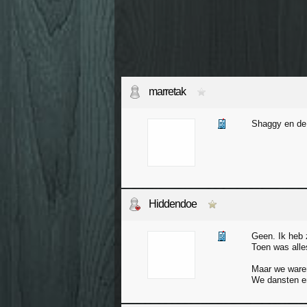
marretak
Shaggy en de 
Hiddendoe
Geen. Ik heb 
Toen was alles
Maar we ware
We dansten e