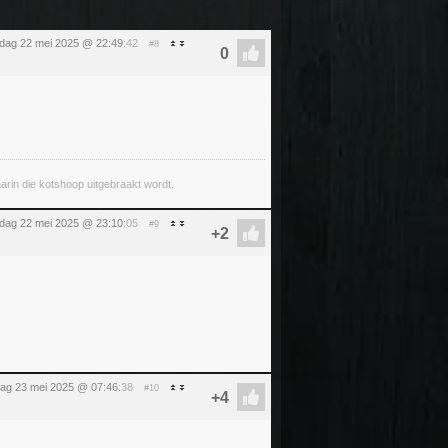
dag 22 mei 2025 @ 22:49
:42
#8
arin die kotshoop uitgebraakt wordt.
dag 22 mei 2025 @ 23:10
:05
#9
jdag 23 mei 2025 @ 07:46
:38
#10