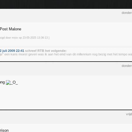
donder
 Post Malone
jzigd door mstx op 23-05-2025 13:36
:13
]
 juli 2009 22:41
schreef RTB het volgende:
iedje" een kans moest geven was ik aan het eind van dit millennium nog bezig met het tempo wa
donder
oung
vri
rrison