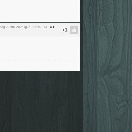
dag 22 mei 2025 @ 21:28
:45
#4