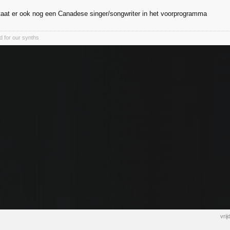
taat er ook nog een Canadese singer/songwriter in het voorprogramma
d for our synths
vri