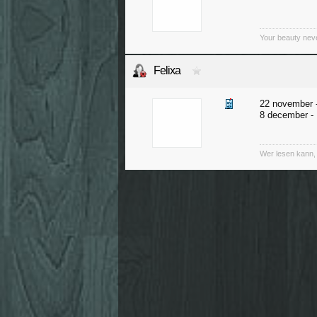
Your beauty nev
Felixa
22 november -
8 december - 
Wer lesen kann, i