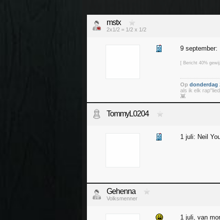
mstx
2x1/2 = 1/2 x 1/2
9 september:
[ Bericht 40% gewi
Op
donderdag 2
als ik elk rap"l
👾
TommyL0204
1 juli: Neil Y
Gehenna
Volksmenner
1 juli, van mo