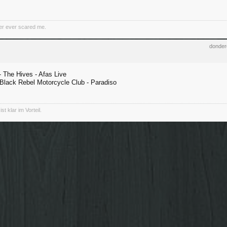
er ever scared me.
donder
 The Hives - Afas Live
Black Rebel Motorcycle Club - Paradiso
st klar im Vorteil.