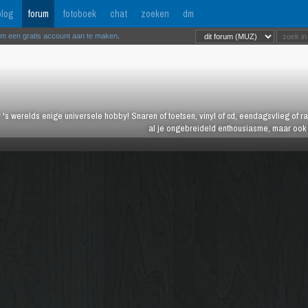
log
forum
fotoboek
chat
zoeken
dm
om een gratis account aan te maken
.
 's werelds enige universele hobby! Snaren of toetsen, vinyl of cd, eendagsvlieg of ras
al je ongebreideld enthousiasme, maar ook j