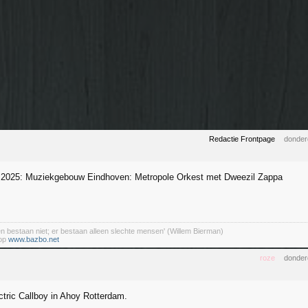
Redactie Frontpage
donder
i 2025: Muziekgebouw Eindhoven: Metropole Orkest met Dweezil Zappa
en bestaan niet; er bestaan alleen slechte mensen' (Willem Bierman)
 op
www.bazbo.net
roze
donder
ctric Callboy in Ahoy Rotterdam.