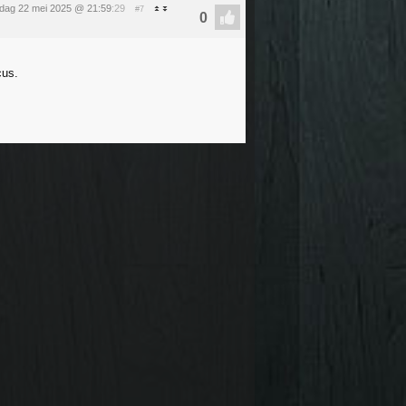
dag 22 mei 2025 @ 21:59
:29
#7
cus.