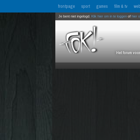
frontpage
sport
games
film & tv
web
Je bent niet ingelogd.
Klik hier om in te loggen
of
hier 
Het forum voor