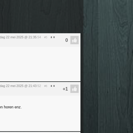
dag 22 mei 2025 @ 21:35
:54
#5
dag 22 mei 2025 @ 21:43
:52
#6
en horen enz.