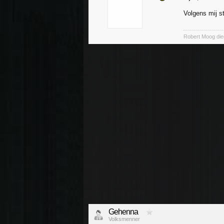
Volgens mij s
Robert Moog die
Gehenna
Volksmenner