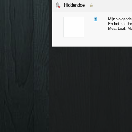
Hiddendoe
Mijn volgende 
En het zal da
Meat Loaf, Ma