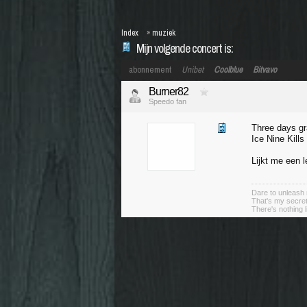
Index
»
muziek
Mijn volgende concert is:
abonnement
Unibet
Coolblue
Bitvavo
Burner82
Speedo fan
Three days gr
Ice Nine Kill
Lijkt me een 
Dare to unleash 
That's my secret
There's nothing l