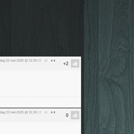
dag 22 mei 2025 @ 21:05
:03
#2
dag 22 mei 2025 @ 21:26
:13
#3