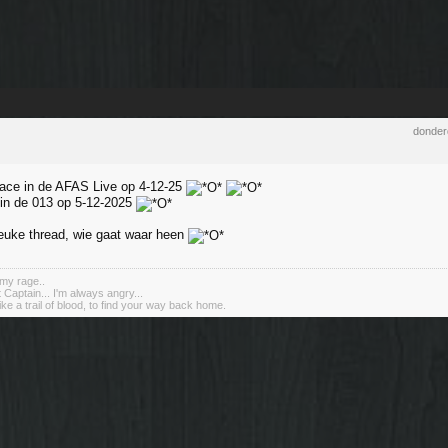
donder
ace in de AFAS Live op 4-12-25
s in de 013 op 5-12-2025
leuke thread, wie gaat waar heen
my rage..
 Captain... I'm always angry...
ike a trail of blood, to find your way back home.