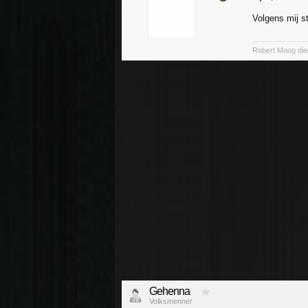
Volgens mij s
Robert Moog die
Gehenna
Volksmenner