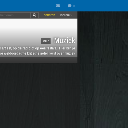
doneren
inbreuk?
Muziek
MUZ
artiest, op de radio of op een festival! Hier kun je
e weldoordachte kritische noten kwijt over muziek