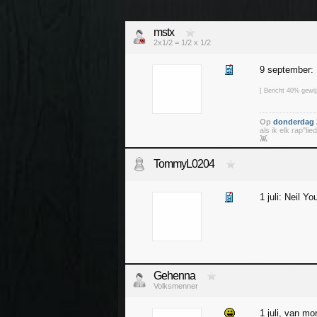
mstx
2x1/2 = 1/2 x 1/2
9 september:
[ Bericht 40% gewi
Op
donderdag 2
als ik elk rap"l
👾
TommyL0204
1 juli: Neil Y
Gehenna
Volksmenner
1 juli, van mo