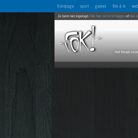
frontpage
sport
games
film & tv
web
Je bent niet ingelogd.
Klik hier om in te loggen
of
hier 
Het forum voor