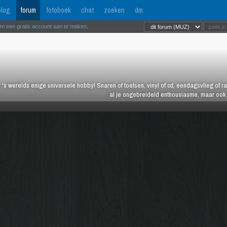
log
forum
fotoboek
chat
zoeken
dm
om een gratis account aan te maken
.
 's werelds enige universele hobby! Snaren of toetsen, vinyl of cd, eendagsvlieg of ras
al je ongebreideld enthousiasme, maar ook j