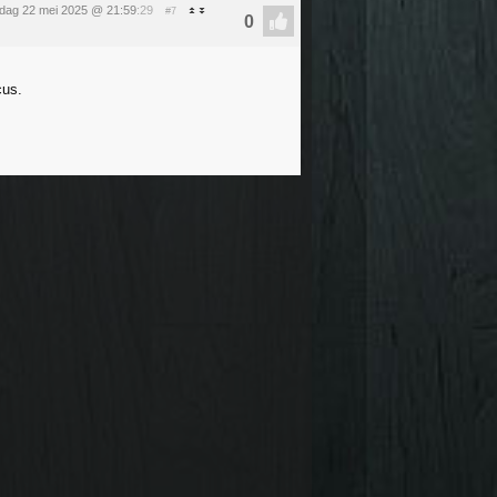
dag 22 mei 2025 @ 21:59
:29
#7
cus.