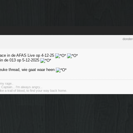
donder
ace in de AFAS Live op 4-12-25
s in de 013 op 5-12-2025
leuke thread, wie gaat waar heen
my rage..
 Captain... I'm always angry...
ike a trail of blood, to find your way back home.