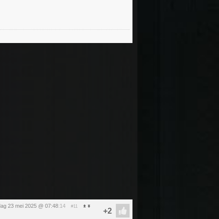
jdag 23 mei 2025 @ 07:48
:14
#11