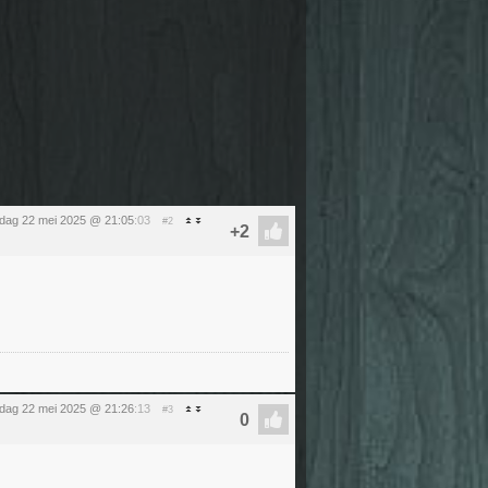
dag 22 mei 2025 @ 21:05
:03
#2
dag 22 mei 2025 @ 21:26
:13
#3