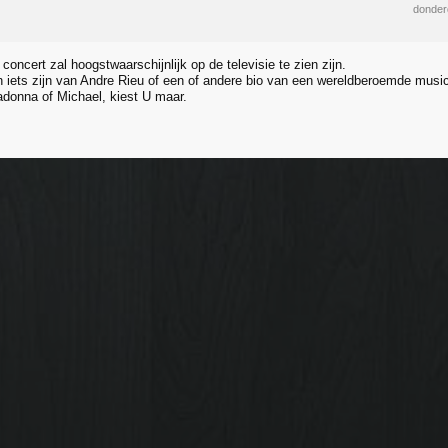
donder
concert zal hoogstwaarschijnlijk op de televisie te zien zijn.
n iets zijn van Andre Rieu of een of andere bio van een wereldberoemde musi
donna of Michael, kiest U maar.