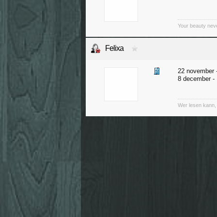
Your beauty nev
Felixa
22 november -
8 december - 
Wer lesen kann, i