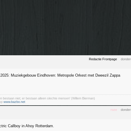
Redactie Frontpage
donder
i 2025: Muziekgebouw Eindhoven: Metropole Orkest met Dweezil Zappa
en bestaan niet; er bestaan alleen slechte mensen' (Willem Bierman)
 op
www.bazbo.net
roze
donder
ctric Callboy in Ahoy Rotterdam.