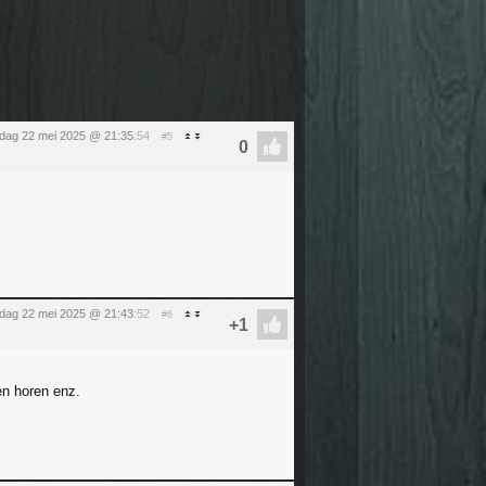
dag 22 mei 2025 @ 21:35
:54
#5
dag 22 mei 2025 @ 21:43
:52
#6
en horen enz.