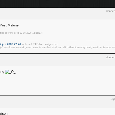
donder
 Post Malone
jzigd door mstx op 23-05-2025 13:36
:13
]
 juli 2009 22:41
schreef RTB het volgende:
iedje" een kans moest geven was ik aan het eind van dit millennium nog bezig met het tempo wa
donder
oung
vri
rrison