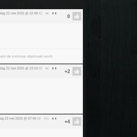
dag 22 mei 2025 @ 22:49
:42
#8
arin die kotshoop uitgebraakt wordt.
dag 22 mei 2025 @ 23:10
:05
#9
jdag 23 mei 2025 @ 07:46
:38
#10