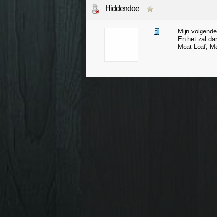
Hiddendoe
Mijn volgende 
En het zal da
Meat Loaf, Ma