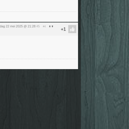
dag 22 mei 2025 @ 21:28
:45
#4