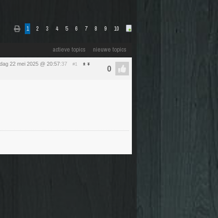
1
2
3
4
5
6
7
8
9
10
actieve topics
nieuwe topics
dag 22 mei 2025 @ 20:57
:37
#1