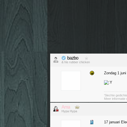
bazbo
& his rubber chicken
Zondag 1 jun
'Slechte gedicht
Meer informatie
Ama
Hypa Hypa
17 januari Ele