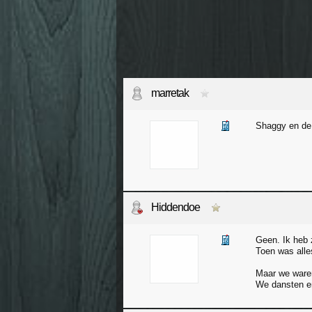
marretak
Shaggy en de 
Hiddendoe
Geen. Ik heb 
Toen was alles
Maar we ware
We dansten e