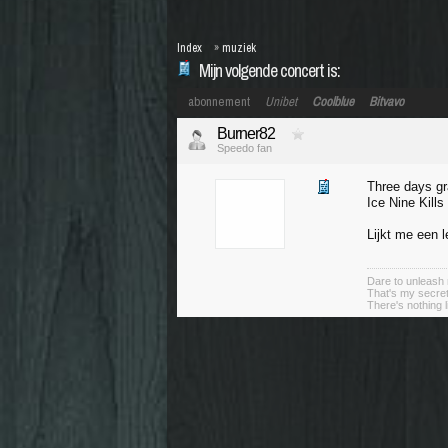
Index
»
muziek
Mijn volgende concert is:
abonnement
Unibet
Coolblue
Bitvavo
Burner82
Speedo fan
Three days gr
Ice Nine Kill
Lijkt me een 
Dare to unleash 
That's my secret
There's nothing l