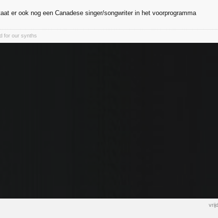
taat er ook nog een Canadese singer/songwriter in het voorprogramma
d for our synths
vri