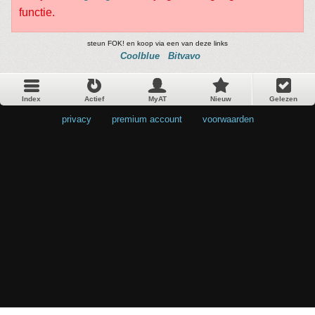
functie.
steun FOK! en koop via een van deze links
Coolblue
Bitvavo
Index
Actief
MyAT
Nieuw
Gelezen
privacy
•
premium account
•
voorwaarden