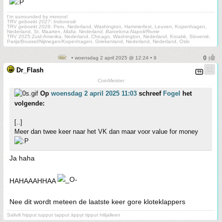
I'm surrounded by morons!
TRV
geboekt 2027
:
Indonesië
TRV
geboekt 2026
: Peru, Nederland, Washington, Hammerfest, Leuven, Kopenhagen,
Nederland, St. Maarten,
Malta, Nederland, Barcelona-Napoli/Rome
TRV 2025:Zuid-Amerika, Nederland, Chicago, Washington, Nederland, Kroatië, Slovenië,
Parijs/Brussel/Nijmegen/Kopenhagen, Griekenland, Nederland, Nederland, Oslo
• woensdag 2 april 2025 @ 12:24 • 9
Dr_Flash
CoinMeister
Op
woensdag 2 april 2025 11:03
schreef
Fogel
het
volgende:
[..]
Meer dan twee keer naar het VK dan maar voor value for money
Ja haha
HAHAAAHHAA
Nee dit wordt meteen de laatste keer gore kloteklappers
Salivili hipput tupput tapput äppyt tipput hilijalleen