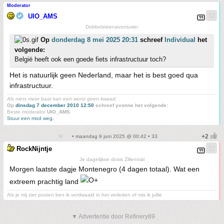
Moderator
UIO_AMS
Dobbelsteenavonturier
Op
donderdag 8 mei 2025 20:31
schreef
Individual
het
volgende:
België heeft ook een goede fiets infrastructuur toch?
Het is natuurlijk geen Nederland, maar het is best goed qua
infrastructuur.
Als niets meer baat kan een worst geen kwaad.
Op
dinsdag 7 december 2010 12:50
schreef yvonne het volgende:
Beste moderator
UIO_AMS
Stuur een mod weg.
• maandag 9 juni 2025 @ 00:42 • 33
RockNijntje
Je dagelijkse dosis Zillennial
Morgen laatste dagje Montenegro (4 dagen totaal). Wat een
extreem prachtig land
Als je mij ziet posten ben ik verdwaald in het verleden of mis ik jullie
▼ Advertentie door Refinery89