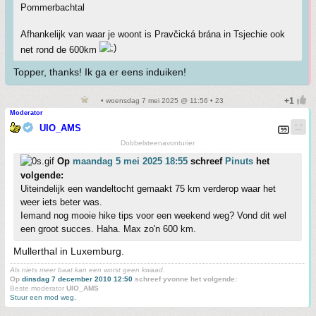
Pommerbachtal
Afhankelijk van waar je woont is Pravčická brána in Tsjechie ook
net rond de 600km
Topper, thanks! Ik ga er eens induiken!
• woensdag 7 mei 2025 @ 11:56 • 23
Moderator
UIO_AMS
Dobbelsteenavonturier
Op
maandag 5 mei 2025 18:55
schreef
Pinuts
het
volgende:
Uiteindelijk een wandeltocht gemaakt 75 km verderop waar het
weer iets beter was.
Iemand nog mooie hike tips voor een weekend weg? Vond dit wel
een groot succes. Haha. Max zo'n 600 km.
Mullerthal in Luxemburg.
Als niets meer baat kan een worst geen kwaad.
Op
dinsdag 7 december 2010 12:50
schreef yvonne het volgende:
Beste moderator
UIO_AMS
Stuur een mod weg.