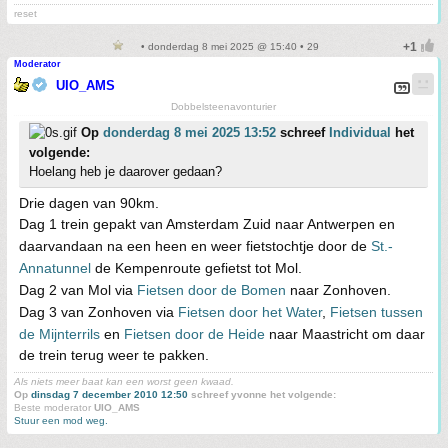
reset
• donderdag 8 mei 2025 @ 15:40 • 29
Moderator
UIO_AMS
Dobbelsteenavonturier
Op
donderdag 8 mei 2025 13:52
schreef
Individual
het
volgende:
Hoelang heb je daarover gedaan?
Drie dagen van 90km.
Dag 1 trein gepakt van Amsterdam Zuid naar Antwerpen en
daarvandaan na een heen en weer fietstochtje door de
St.-
Annatunnel
de Kempenroute gefietst tot Mol.
Dag 2 van Mol via
Fietsen door de Bomen
naar Zonhoven.
Dag 3 van Zonhoven via
Fietsen door het Water
,
Fietsen tussen
de Mijnterrils
en
Fietsen door de Heide
naar Maastricht om daar
de trein terug weer te pakken.
Als niets meer baat kan een worst geen kwaad.
Op
dinsdag 7 december 2010 12:50
schreef yvonne het volgende:
Beste moderator
UIO_AMS
Stuur een mod weg.