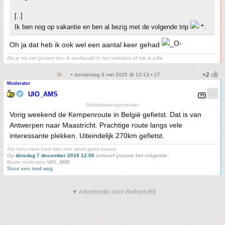
[..]
Ik ben nog op vakantie en ben al bezig met de volgende trip
.
Oh ja dat heb ik ook wel een aantal keer gehad
Als je mij ziet posten ben ik verdwaald in het verleden of mis ik jullie
• donderdag 8 mei 2025 @ 13:13 • 27
Moderator
UIO_AMS
Dobbelsteenavonturier
Vorig weekend de Kempenroute in België gefietst. Dat is van
Antwerpen naar Maastricht. Prachtige route langs vele
interessante plekken. Uiteindelijk 270km gefietst.
Als niets meer baat kan een worst geen kwaad.
Op
dinsdag 7 december 2010 12:50
schreef yvonne het volgende:
Beste moderator
UIO_AMS
Stuur een mod weg.
▼ Advertentie door Refinery89