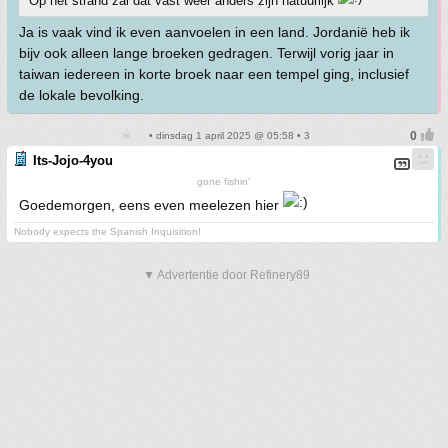
Op het strand zal dat vast weer anders zijn natuurlijk
Ja is vaak vind ik even aanvoelen in een land. Jordanië heb ik
bijv ook alleen lange broeken gedragen. Terwijl vorig jaar in
taiwan iedereen in korte broek naar een tempel ging, inclusief
de lokale bevolking.
• dinsdag 1 april 2025 @ 05:58 • 3
Its-Jojo-4you
gone fishin'
Goedemorgen, eens even meelezen hier
Nobody expects the Spanish Inquisition!
▼ Advertentie door Refinery89