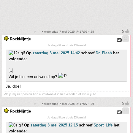
• woensdag 7 mei 2025 @ 17:05 • 25
RockNijntje
Je dagelijkse dosis Zillennial
Op
zaterdag 3 mei 2025 14:42
schreef
Dr_Flash
het
volgende:
[..]
Wil je hier een antwoord op?
Ja, doe!
Als je mij ziet posten ben ik verdwaald in het verleden of mis ik jullie
• woensdag 7 mei 2025 @ 17:07 • 26
RockNijntje
Je dagelijkse dosis Zillennial
Op
zaterdag 3 mei 2025 12:15
schreef
Sport_Life
het
volgende: