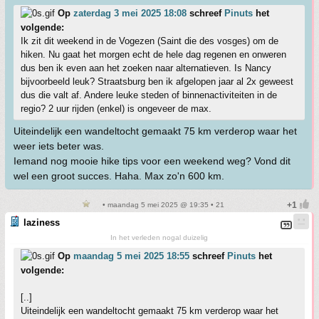
Op
zaterdag 3 mei 2025 18:08
schreef
Pinuts
het
volgende:
Ik zit dit weekend in de Vogezen (Saint die des vosges) om de
hiken. Nu gaat het morgen echt de hele dag regenen en onweren
dus ben ik even aan het zoeken naar alternatieven. Is Nancy
bijvoorbeeld leuk? Straatsburg ben ik afgelopen jaar al 2x geweest
dus die valt af. Andere leuke steden of binnenactiviteiten in de
regio? 2 uur rijden (enkel) is ongeveer de max.
Uiteindelijk een wandeltocht gemaakt 75 km verderop waar het
weer iets beter was.
Iemand nog mooie hike tips voor een weekend weg? Vond dit
wel een groot succes. Haha. Max zo'n 600 km.
• maandag 5 mei 2025 @ 19:35 • 21
laziness
In het verleden nogal duizelig
Op
maandag 5 mei 2025 18:55
schreef
Pinuts
het
volgende:
[..]
Uiteindelijk een wandeltocht gemaakt 75 km verderop waar het