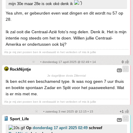
mijn 30e maar 28e is ook oké denk ik
Yea uhm, er gebeurden even wat dingen en dit wordt nu 57 op
28.
Ik zal ooit die Centraal-Azië foto's nog delen. Denk ik. Het is mijn
intentie nog steeds om het te doen. Willen jullie Centraal-
Amerika er ondertussen ook bij?
Als je mij ziet posten ben ik verdwaald in het verleden of mis ik jullie
• donderdag 17 april 2025 @ 02:49 • 14
RockNijntje
Je dagelijkse dosis Zillennial
Ik ben echt een beschamend type. Ik was nog geen 7 uur thuis
en boekte spontaan Zadar en Split voor het paasweekend. Wat
is er mis met me.
Als je mij ziet posten ben ik verdwaald in het verleden of mis ik jullie
• zaterdag 3 mei 2025 @ 12:15 • 15
Sport_Life
Op
donderdag 17 april 2025 02:49
schreef