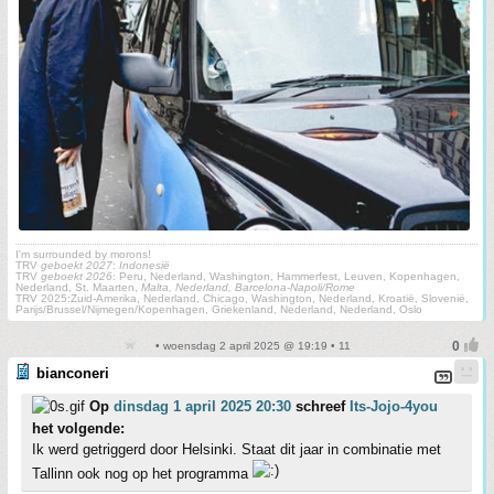
I'm surrounded by morons!
TRV
geboekt 2027
:
Indonesië
TRV
geboekt 2026
: Peru, Nederland, Washington, Hammerfest, Leuven, Kopenhagen,
Nederland, St. Maarten,
Malta, Nederland, Barcelona-Napoli/Rome
TRV 2025:Zuid-Amerika, Nederland, Chicago, Washington, Nederland, Kroatië, Slovenië,
Parijs/Brussel/Nijmegen/Kopenhagen, Griekenland, Nederland, Nederland, Oslo
• woensdag 2 april 2025 @ 19:19 • 11
bianconeri
Op
dinsdag 1 april 2025 20:30
schreef
Its-Jojo-4you
het volgende:
Ik werd getriggerd door Helsinki. Staat dit jaar in combinatie met
Tallinn ook nog op het programma