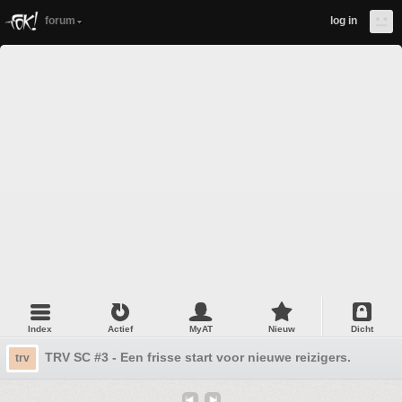
forum
log in
Index
Actief
MyAT
Nieuw
Dicht
TRV SC #3 - Een frisse start voor nieuwe reizigers.
trv