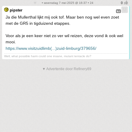
• woensdag 7 mei 2025 @ 16:37 • 24
pipster
Ja die Mullerthal lijkt mij ook tof. Maar ben nog wel even zoet
met de GR5 in tigduizend etappes.
Voor als je een keer niet zo ver wil reizen, deze vond ik ook wel
mooi.
https://www.visitzuidlimb(...)zuid-limburg/379656/
Well, what possible harm could one insane, mutant tentacle do?
▼ Advertentie door Refinery89