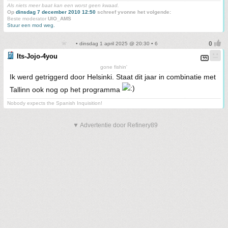
Als niets meer baat kan een worst geen kwaad.
Op
dinsdag 7 december 2010 12:50
schreef yvonne het volgende:
Beste moderator
UIO_AMS
Stuur een mod weg.
• dinsdag 1 april 2025 @ 20:30 • 6
Its-Jojo-4you
gone fishin'
Ik werd getriggerd door Helsinki. Staat dit jaar in combinatie met
Tallinn ook nog op het programma
Nobody expects the Spanish Inquisition!
▼ Advertentie door Refinery89