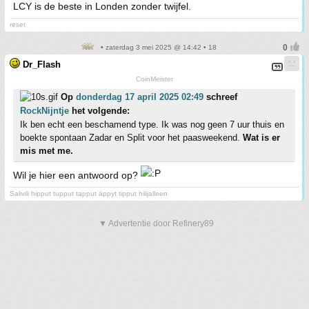
LCY is de beste in Londen zonder twijfel.
reset
• zaterdag 3 mei 2025 @ 14:42 • 18
Dr_Flash
CoinMeister
Op
donderdag 17 april 2025 02:49
schreef
RockNijntje
het volgende:
Ik ben echt een beschamend type. Ik was nog geen 7 uur thuis en
boekte spontaan Zadar en Split voor het paasweekend.
Wat is er
mis met me.
Wil je hier een antwoord op?
Salivili hipput tupput tapput äppyt tipput hilijalleen
▼ Advertentie door Refinery89