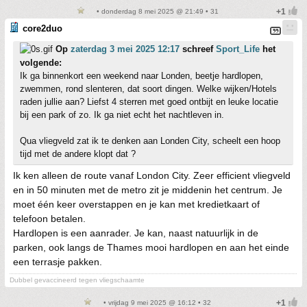
• donderdag 8 mei 2025 @ 21:49 • 31
core2duo
Op
zaterdag 3 mei 2025 12:17
schreef
Sport_Life
het
volgende:
Ik ga binnenkort een weekend naar Londen, beetje hardlopen,
zwemmen, rond slenteren, dat soort dingen. Welke wijken/Hotels
raden jullie aan? Liefst 4 sterren met goed ontbijt en leuke locatie
bij een park of zo. Ik ga niet echt het nachtleven in.
Qua vliegveld zat ik te denken aan Londen City, scheelt een hoop
tijd met de andere klopt dat ?
Ik ken alleen de route vanaf London City. Zeer efficient vliegveld
en in 50 minuten met de metro zit je middenin het centrum. Je
moet één keer overstappen en je kan met kredietkaart of
telefoon betalen.
Hardlopen is een aanrader. Je kan, naast natuurlijk in de
parken, ook langs de Thames mooi hardlopen en aan het einde
een terrasje pakken.
Dubbel gevaccineerd tegen vliegschaamte
• vrijdag 9 mei 2025 @ 16:12 • 32