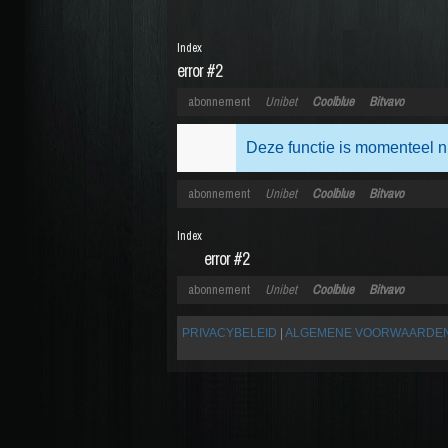
Index
error #2
abonnement
Unibet
Coolblue
Bitvavo
Deze functie is momenteel n
abonnement
Unibet
Coolblue
Bitvavo
Index
error #2
abonnement
Unibet
Coolblue
Bitvavo
PRIVACYBELEID
|
ALGEMENE VOORWAARDE