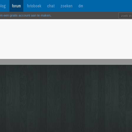
log
forum
fotoboek
chat
zoeken
dm
om een gratis account aan te maken
.