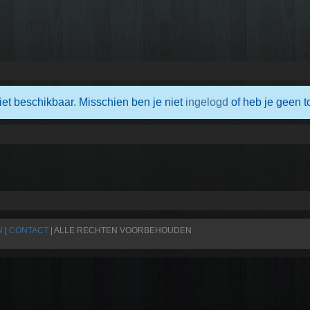
iet beschikbaar. Misschien ben je niet
ingelogd
of heb je geen t
N
|
CONTACT
| ALLE RECHTEN VOORBEHOUDEN