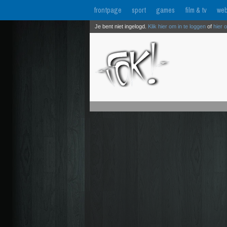
frontpage
sport
games
film & tv
web
Je bent niet ingelogd.
Klik hier om in te loggen
of
hier 