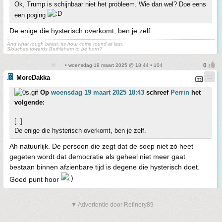
Ok, Trump is schijnbaar niet het probleem. Wie dan wel? Doe eens
een poging
De enige die hysterisch overkomt, ben je zelf.
And what rough beast, its hour come round at last,
Slouches towards Bethlehem to be born?
• woensdag 19 maart 2025 @ 18:44 • 104
MoreDakka
Op
woensdag 19 maart 2025 18:43
schreef
Perrin
het
volgende:
[..]
De enige die hysterisch overkomt, ben je zelf.
Ah natuurlijk. De persoon die zegt dat de soep niet zó heet
gegeten wordt dat democratie als geheel niet meer gaat
bestaan binnen afzienbare tijd is degene die hysterisch doet.
Goed punt hoor
▼ Advertentie door Refinery89