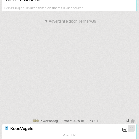
Lekker zuipen, lekker dansen en daarna lekker neuken.
▼ Advertentie door Refinery89
• woensdag 19 maart 2025 @ 19:54 • 117
KoosVogels
Poeh Hé!