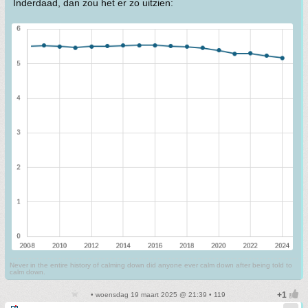
Inderdaad, dan zou het er zo uitzien:
Never in the entire history of calming down did anyone ever calm down after being told to
calm down.
• woensdag 19 maart 2025 @ 21:39 • 119