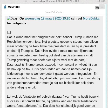
• woensdag 19 maart 2025 @ 19:22 • 109
Vis1980
Veni Vidi Vissie
Op
woensdag 19 maart 2025 19:20
schreef
MoreDakka
het volgende:
[..]
Dat is waar, maar het omgekeerde ook: zonder Trump kunnen die
Republikeinen ook niets. Het grootste gedeelte steunt hem alleen
maar omdat hij de Republikeinse president is, en hij is president
omdat hij Trump is. Dat klinkt evident maar mensen lijken dat
soms te vergeten, een heel groot deel van de stemmers vindt
Trump geweldig maar heeft niet bijster veel met de partij.
Daarnaast is Trump, zoals gezegd, incompetent en vliegt hij van
de hak op de tak. Er is geen reden om aan te nemen dat zijn
leiderschap ineens wel competent gaaat worden, integendeel. En
we weten dat bij Trump loyaliteit altijd prio nummer 1 is, dus als hij
van gedachten verandert moet je dat als hielenlikker ook doen
anders vlieg je er uit.
Let wel, de 'strategie' (of gebrek daaraan) van Trump heeft beperkt
success juist omdat het zo, bij gebrek aan een beter Nederlands
woord, 'scatterbrained' is. Dat doet het uiteindelijk goed voor de