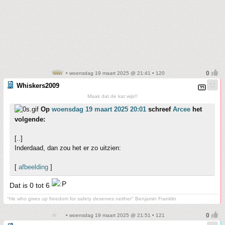
• woensdag 19 maart 2025 @ 21:41 • 120
Whiskers2009
Maak dat de kat wijs!!
Op
woensdag 19 maart 2025 20:01
schreef
Arcee
het
volgende:
[..]
Inderdaad, dan zou het er zo uitzien:
[
afbeelding
]
Dat is 0 tot 6
"He who gives up freedom for safety deserves neither" Benjamin Franklin
• woensdag 19 maart 2025 @ 21:51 • 121