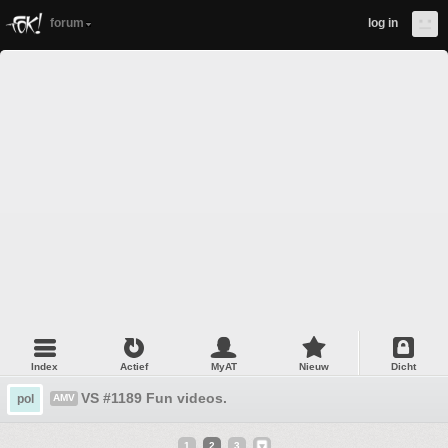
forum
log in
Index
Actief
MyAT
Nieuw
Dicht
VS #1189 Fun videos.
pol
AMV
1
2
3