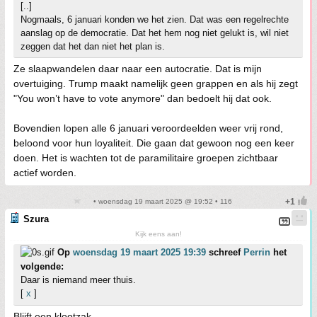
[..]
Nogmaals, 6 januari konden we het zien. Dat was een regelrechte
aanslag op de democratie. Dat het hem nog niet gelukt is, wil niet
zeggen dat het dan niet het plan is.
Ze slaapwandelen daar naar een autocratie. Dat is mijn
overtuiging. Trump maakt namelijk geen grappen en als hij zegt
"You won’t have to vote anymore" dan bedoelt hij dat ook.
Bovendien lopen alle 6 januari veroordeelden weer vrij rond,
beloond voor hun loyaliteit. Die gaan dat gewoon nog een keer
doen. Het is wachten tot de paramilitaire groepen zichtbaar
actief worden.
• woensdag 19 maart 2025 @ 19:52 • 116
Szura
Kijk eens aan!
Op
woensdag 19 maart 2025 19:39
schreef
Perrin
het
volgende:
Daar is niemand meer thuis.
[
x
]
Blijft een klootzak