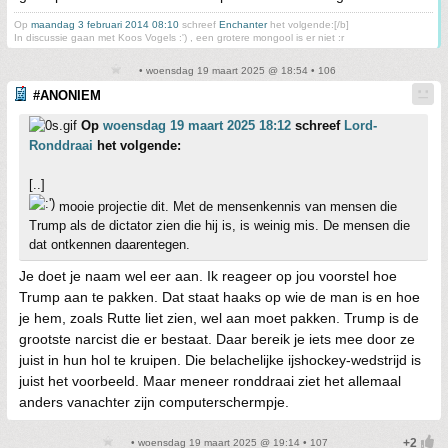
Op
maandag 3 februari 2014 08:10
schreef
Enchanter
het volgende:[/b]
In discussie gaan met Koos Vogels :') , een grotere mongool is er niet :r
• woensdag 19 maart 2025 @ 18:54 • 106
#ANONIEM
Op
woensdag 19 maart 2025 18:12
schreef
Lord-
Ronddraai
het volgende:
[..]
mooie projectie dit. Met de mensenkennis van mensen die
Trump als de dictator zien die hij is, is weinig mis. De mensen die
dat ontkennen daarentegen.
Je doet je naam wel eer aan. Ik reageer op jou voorstel hoe
Trump aan te pakken. Dat staat haaks op wie de man is en hoe
je hem, zoals Rutte liet zien, wel aan moet pakken. Trump is de
grootste narcist die er bestaat. Daar bereik je iets mee door ze
juist in hun hol te kruipen. Die belachelijke ijshockey-wedstrijd is
juist het voorbeeld. Maar meneer ronddraai ziet het allemaal
anders vanachter zijn computerschermpje.
• woensdag 19 maart 2025 @ 19:14 • 107