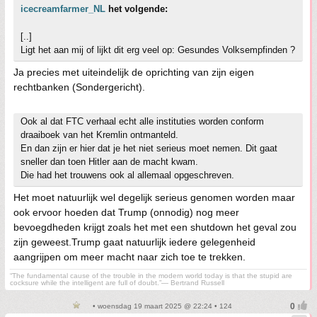
icecreamfarmer_NL
het volgende:
[..]
Ligt het aan mij of lijkt dit erg veel op: Gesundes Volksempfinden ?
Ja precies met uiteindelijk de oprichting van zijn eigen
rechtbanken (Sondergericht).
Ook al dat FTC verhaal echt alle instituties worden conform
draaiboek van het Kremlin ontmanteld.
En dan zijn er hier dat je het niet serieus moet nemen. Dit gaat
sneller dan toen Hitler aan de macht kwam.
Die had het trouwens ook al allemaal opgeschreven.
Het moet natuurlijk wel degelijk serieus genomen worden maar
ook ervoor hoeden dat Trump (onnodig) nog meer
bevoegdheden krijgt zoals het met een shutdown het geval zou
zijn geweest.Trump gaat natuurlijk iedere gelegenheid
aangrijpen om meer macht naar zich toe te trekken.
“The fundamental cause of the trouble in the modern world today is that the stupid are
cocksure while the intelligent are full of doubt.”— Bertrand Russell
• woensdag 19 maart 2025 @ 22:24 • 124