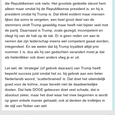
die Republikeinen ook niets. Het grootste gedeelte steunt hem
alleen maar omdat hij de Republikeinse president is, en hij is
president omdat hij Trump is. Dat klinkt evident maar mensen
lijken dat soms te vergeten, een heel groot deel van de
stemmers vindt Trump geweldig maar heeft niet bijster veel met
de partij. Daarnaast is Trump, zoals gezegd, incompetent en
vliegt hij van de hak op de tak. Er is geen reden om aan te
nemen dat zijn leiderschap ineens wel competent gaaat worden,
integendeel. En we weten dat bij Trump loyaliteit altijd prio
nummer 1 is, dus als hij van gedachten verandert moet je dat
als hielenlikker ook doen anders vlieg je er uit.
Let wel, de 'strategie' (of gebrek daaraan) van Trump heeft
beperkt success juist omdat het zo, bij gebrek aan een beter
Nederlands woord, 'scatterbrained' is. Dat doet het uiteindelijk
goed voor de bühne, maar bereikt niet de daadwerkelijke
doelen. Dat hele DOGE gebeuren doet veel schade, dat is
absoluut zeker, maar het doel waar het mee begonnen is wordt
op geen enkele manier gehaald, ook al denken de trolletjes in
de stijl van Nober van wel.