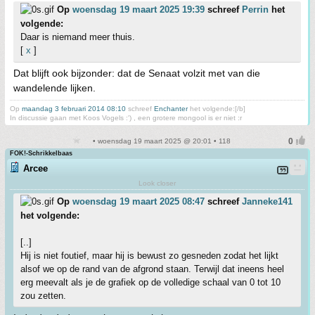
Op
woensdag 19 maart 2025 19:39
schreef
Perrin
het
volgende:
Daar is niemand meer thuis.
[
x
]
Dat blijft ook bijzonder: dat de Senaat volzit met van die
wandelende lijken.
Op
maandag 3 februari 2014 08:10
schreef
Enchanter
het volgende:[/b]
In discussie gaan met Koos Vogels :') , een grotere mongool is er niet :r
• woensdag 19 maart 2025 @ 20:01 • 118
FOK!-Schrikkelbaas
Arcee
Look closer
Op
woensdag 19 maart 2025 08:47
schreef
Janneke141
het volgende:
[..]
Hij is niet foutief, maar hij is bewust zo gesneden zodat het lijkt
alsof we op de rand van de afgrond staan. Terwijl dat ineens heel
erg meevalt als je de grafiek op de volledige schaal van 0 tot 10
zou zetten.