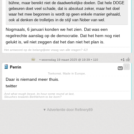
bühne, maar bereikt niet de daadwerkelijke doelen. Dat hele DOGE
gebeuren doet veel schade, dat is absoluut zeker, maar het doel
waar het mee begonnen is wordt op geen enkele manier gehaald,
ook al denken de trolletjes in de stijl van Nober van wel.
Nogmaals, 6 januari konden we het zien. Dat was een
regelrechte aanslag op de democratie. Dat het hem nog niet
gelukt is, wil niet zeggen dat het dan niet het plan is.
Het antwoord op de belangrijkste vraag van alle vragen? 42!
• woensdag 19 maart 2025 @ 19:39 • 110
Perrin
Toekomst. Made in Europe.
Daar is niemand meer thuis.
twitter
And what rough beast, its hour come round at last,
Slouches towards Bethlehem to be born?
▼ Advertentie door Refinery89