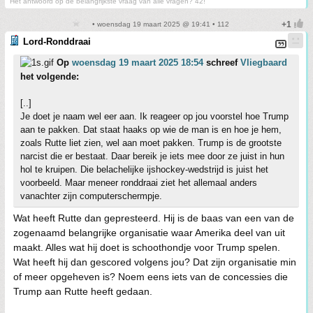
Het antwoord op de belangrijkste vraag van alle vragen? 42!
• woensdag 19 maart 2025 @ 19:41 • 112
Lord-Ronddraai
Op
woensdag 19 maart 2025 18:54
schreef
Vliegbaard
het volgende:
[..]
Je doet je naam wel eer aan. Ik reageer op jou voorstel hoe Trump
aan te pakken. Dat staat haaks op wie de man is en hoe je hem,
zoals Rutte liet zien, wel aan moet pakken. Trump is de grootste
narcist die er bestaat. Daar bereik je iets mee door ze juist in hun
hol te kruipen. Die belachelijke ijshockey-wedstrijd is juist het
voorbeeld. Maar meneer ronddraai ziet het allemaal anders
vanachter zijn computerschermpje.
Wat heeft Rutte dan gepresteerd. Hij is de baas van een van de
zogenaamd belangrijke organisatie waar Amerika deel van uit
maakt. Alles wat hij doet is schoothondje voor Trump spelen.
Wat heeft hij dan gescored volgens jou? Dat zijn organisatie min
of meer opgeheven is? Noem eens iets van de concessies die
Trump aan Rutte heeft gedaan.