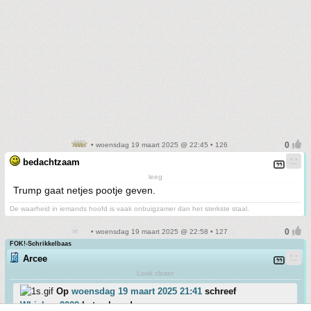
• woensdag 19 maart 2025 @ 22:45 • 126
bedachtzaam
leeg
Trump gaat netjes pootje geven.
De waarheid in iemands hoofd is vaak onbuigzamer dan het sterkste staal.
• woensdag 19 maart 2025 @ 22:58 • 127
FOK!-Schrikkelbaas
Arcee
Look closer
Op
woensdag 19 maart 2025 21:41
schreef
Whiskers2009
het volgende: