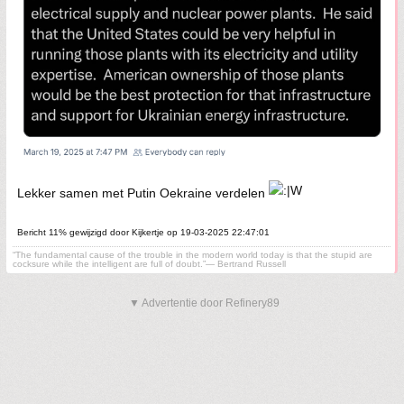
Lekker samen met Putin Oekraine verdelen
Bericht 11% gewijzigd door Kijkertje op 19-03-2025 22:47:01
“The fundamental cause of the trouble in the modern world today is that the stupid are
cocksure while the intelligent are full of doubt.”— Bertrand Russell
▼ Advertentie door Refinery89