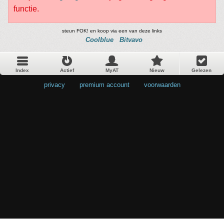
functie.
steun FOK! en koop via een van deze links
Coolblue
Bitvavo
Index
Actief
MyAT
Nieuw
Gelezen
privacy
•
premium account
•
voorwaarden