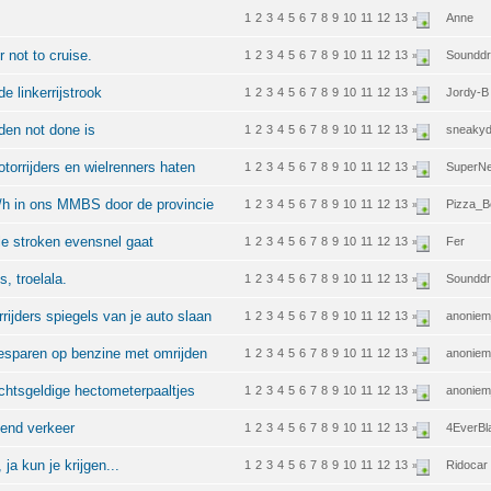
.
1
2
3
4
5
6
7
8
9
10
11
12
13
Anne
»
r not to cruise.
1
2
3
4
5
6
7
8
9
10
11
12
13
Soundd
»
e linkerrijstrook
1
2
3
4
5
6
7
8
9
10
11
12
13
Jordy-B
»
jden not done is
1
2
3
4
5
6
7
8
9
10
11
12
13
sneakyd
»
torrijders en wielrenners haten
1
2
3
4
5
6
7
8
9
10
11
12
13
SuperN
»
m/h in ons MMBS door de provincie
1
2
3
4
5
6
7
8
9
10
11
12
13
Pizza_
»
le stroken evensnel gaat
1
2
3
4
5
6
7
8
9
10
11
12
13
Fer
»
s, troelala.
1
2
3
4
5
6
7
8
9
10
11
12
13
Soundd
»
rijders spiegels van je auto slaan
1
2
3
4
5
6
7
8
9
10
11
12
13
anoniem
»
besparen op benzine met omrijden
1
2
3
4
5
6
7
8
9
10
11
12
13
anoniem
»
echtsgeldige hectometerpaaltjes
1
2
3
4
5
6
7
8
9
10
11
12
13
anoniem
»
gend verkeer
1
2
3
4
5
6
7
8
9
10
11
12
13
4EverBl
»
ja kun je krijgen...
1
2
3
4
5
6
7
8
9
10
11
12
13
Ridocar
»