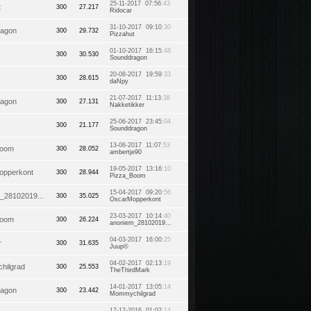
25-11-2017 07:56
:43
t
300
27.217
Ridocar
31-10-2017 09:10
:30
ragon
300
29.732
Pizzahut
01-10-2017 16:15
:48
300
30.530
Sounddragon
20-08-2017 19:59
:33
300
28.615
daNpy
21-07-2017 11:13
:38
ragon
300
27.131
Nakketikker
25-06-2017 23:45
:04
300
21.177
Sounddragon
13-06-2017 11:07
:53
Boom
300
28.052
ambertje90
19-05-2017 13:16
:10
opperkont
300
28.944
Pizza_Boom
15-04-2017 09:20
:56
_28102019...
300
35.025
OscarMopperkont
23-03-2017 10:14
:40
Boom
300
26.224
anoniem_28102019...
04-03-2017 16:00
:25
r
300
31.635
Juup©
04-02-2017 02:13
:19
hilgrad
300
25.553
TheThirdMark
14-01-2017 13:05
:14
ragon
300
23.442
Mommychilgrad
17-12-2016 01:02
:14