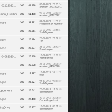
03-12-2021 20:05
:54
_02122022...
300
44.428
anoniem_27032025...
09-09-2021 10:29
:55
eman_Gunther
300
51.488
anoniem_02122022...
09-02-2021 11:23
:43
gnose
300
39.381
Pleasureman_Gunther
10-09-2020 19:36
:17
300
28.961
YoshiBignose
26-07-2020 22:32
:22
ragon
300
26.194
Tijn
28-03-2020 18:40
:44
gnose
300
22.377
Sounddragon
12-02-2020 15:06
:12
_04062020...
300
26.468
YoshiBignose
22-01-2020 16:05
:06
300
20.978
anoniem_04062020...
13-11-2019 10:11
:27
gnose
300
17.297
rival
08-10-2019 09:27
:15
ragon
300
26.327
YoshiBignose
26-08-2019 17:04
:48
opperkont
300
25.641
Sounddragon
30-07-2019 20:08
:58
ragon
300
27.448
OscarMopperkont
12-06-2019 08:01
:46
rstDrive
300
25.807
Sounddragon