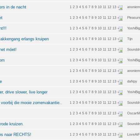
ers in de nacht
1
2
3
4
5
6
7
8
9
10
11
12
13
anoniem
»
et
1
2
3
4
5
6
7
8
9
10
11
12
13
Pleasur
»
t!!!
1
2
3
4
5
6
7
8
9
10
11
12
13
YoshiBi
»
slakkengang erlangs kruipen
1
2
3
4
5
6
7
8
9
10
11
12
13
Tijn
»
 het móet!
1
2
3
4
5
6
7
8
9
10
11
12
13
Soundd
»
lom
1
2
3
4
5
6
7
8
9
10
11
12
13
YoshiBi
»
1
2
3
4
5
6
7
8
9
10
11
12
13
anoniem
»
te
1
2
3
4
5
6
7
8
9
10
11
12
13
daNpy
»
r, drive slower, live longer
1
2
3
4
5
6
7
8
9
10
11
12
13
YoshiBi
»
 voorbij die mooie zomervakantie..
1
2
3
4
5
6
7
8
9
10
11
12
13
Soundd
»
1
2
3
4
5
6
7
8
9
10
11
12
13
OscarM
»
 rode kruizen.
1
2
3
4
5
6
7
8
9
10
11
12
13
Soundd
»
eens naar RECHTS!
1
2
3
4
5
6
7
8
9
10
11
12
13
LoveAtFi
»