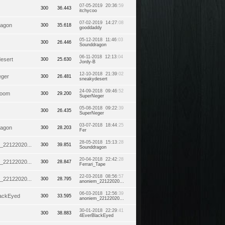
07-05-2019 20:36
:59
300
36.443
itchycoo
07-02-2019 14:27
:08
ragon
300
35.618
gooddaddy
05-12-2018 11:46
:03
300
26.446
Sounddragon
06-11-2018 12:13
:04
esert
300
25.630
Jordy-B
12-10-2018 21:39
:02
eger
300
26.481
sneakydesert
24-09-2018 09:46
:52
Boom
300
29.200
SuperNeger
05-08-2018 09:22
:39
300
26.435
SuperNeger
03-07-2018 18:44
:25
ragon
300
28.203
Fer
28-05-2018 15:13
:28
_22122020...
300
39.851
Sounddragon
20-04-2018 22:42
:28
_22122020...
300
28.847
Ferrari_Tape
22-03-2018 08:56
:57
_22122020...
300
28.795
anoniem_22122020...
06-03-2018 12:56
:39
ackEyed
300
33.595
anoniem_22122020...
30-01-2018 22:29
:41
300
38.883
4EverBlackEyed