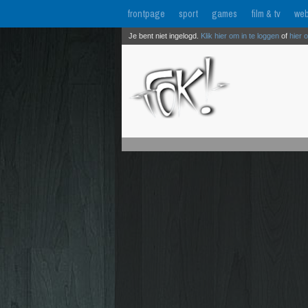
frontpage
sport
games
film & tv
web
Je bent niet ingelogd.
Klik hier om in te loggen
of
hier 