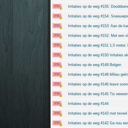
Irritaties op de weg #155: Dooddoen
PTA
Irritaties op de weg #154: Sneeuwpr
PTA
Irritaties op de weg #153: Aan de kan
PTA
Irritaties op de weg #152: Met een 
PTA
Irritaties op de weg #151 1,5 meter,
PTA
Irritaties op de weg #150 Irritaties a
PTA
Irritaties op de weg #149 Belgen
PTA
Irritaties op de weg #148 Milieu gek
PTA
Irritaties op de weg #146 leave soone
PTA
Irritaties op de weg #145 Tis weeeer
PTA
Irritaties op de weg #144
PTA
Irritaties op de weg #143 met teveel
PTA
Irritaties op de weg #142 Ga nou 
PTA