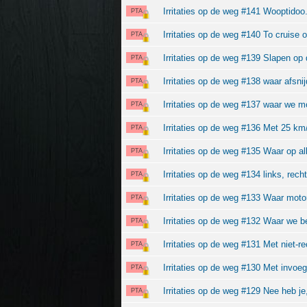
Irritaties op de weg #141 Wooptidoo
PTA
Irritaties op de weg #140 To cruise o
PTA
Irritaties op de weg #139 Slapen op d
PTA
Irritaties op de weg #138 waar afsni
PTA
Irritaties op de weg #137 waar we mo
PTA
Irritaties op de weg #136 Met 25 k
PTA
Irritaties op de weg #135 Waar op al
PTA
Irritaties op de weg #134 links, recht
PTA
Irritaties op de weg #133 Waar motor
PTA
Irritaties op de weg #132 Waar we 
PTA
Irritaties op de weg #131 Met niet-r
PTA
Irritaties op de weg #130 Met invoe
PTA
Irritaties op de weg #129 Nee heb je, 
PTA