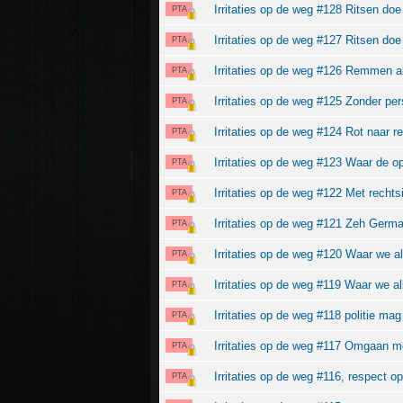
Irritaties op de weg #128 Ritsen do
PTA
Irritaties op de weg #127 Ritsen do
PTA
Irritaties op de weg #126 Remmen al
PTA
Irritaties op de weg #125 Zonder per
PTA
Irritaties op de weg #124 Rot naar r
PTA
Irritaties op de weg #123 Waar de o
PTA
Irritaties op de weg #122 Met recht
PTA
Irritaties op de weg #121 Zeh Germ
PTA
Irritaties op de weg #120 Waar we al
PTA
Irritaties op de weg #119 Waar we 
PTA
Irritaties op de weg #118 politie mag 
PTA
Irritaties op de weg #117 Omgaan m
PTA
Irritaties op de weg #116, respect o
PTA