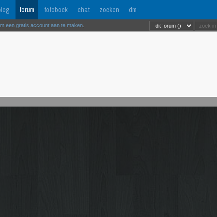
log
forum
fotoboek
chat
zoeken
dm
om een gratis account aan te maken
.