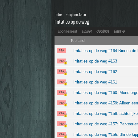
Index
»
topicreeksen
Irritaties op de weg
abonnement
Unibet
Coolblue
Bitvavo
Topictitel
Irritaties op de weg #164 Binnen de l
PTA
Irritaties op de weg #163
PTA
Irritaties op de weg #162
PTA
Irritaties op de weg #161
PTA
Irritaties op de weg #160: Mens erger
PTA
Irritaties op de weg #159: Alleen e
PTA
Irritaties op de weg #158: achterlijk
PTA
Irritaties op de weg #157: Parkeer-e
PTA
Irritaties op de weg #156: Blinde ki
PTA