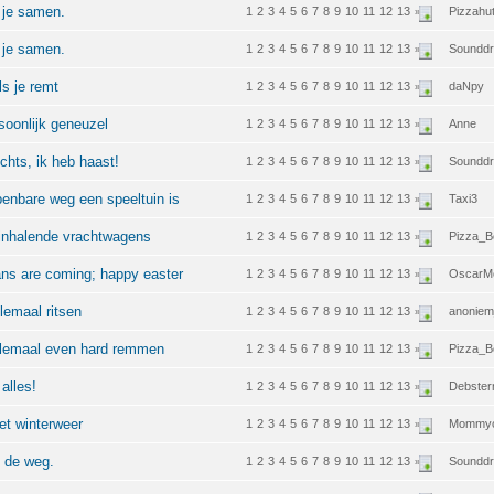
e je samen.
1
2
3
4
5
6
7
8
9
10
11
12
13
Pizzahu
»
e je samen.
1
2
3
4
5
6
7
8
9
10
11
12
13
Soundd
»
s je remt
1
2
3
4
5
6
7
8
9
10
11
12
13
daNpy
»
soonlijk geneuzel
1
2
3
4
5
6
7
8
9
10
11
12
13
Anne
»
echts, ik heb haast!
1
2
3
4
5
6
7
8
9
10
11
12
13
Soundd
»
penbare weg een speeltuin is
1
2
3
4
5
6
7
8
9
10
11
12
13
Taxi3
»
sinhalende vrachtwagens
1
2
3
4
5
6
7
8
9
10
11
12
13
Pizza_
»
ans are coming; happy easter
1
2
3
4
5
6
7
8
9
10
11
12
13
OscarM
»
lemaal ritsen
1
2
3
4
5
6
7
8
9
10
11
12
13
anoniem
»
allemaal even hard remmen
1
2
3
4
5
6
7
8
9
10
11
12
13
Pizza_
»
alles!
1
2
3
4
5
6
7
8
9
10
11
12
13
Debster
»
et winterweer
1
2
3
4
5
6
7
8
9
10
11
12
13
Mommyc
»
p de weg.
1
2
3
4
5
6
7
8
9
10
11
12
13
Soundd
»