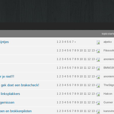
topicstart
ijntjes
1
2
3
4
5
6
7
alpeko
»
1
2
3
4
5
6
7
8
9
10
11
12
13
Filosoof
»
1
2
3
4
5
6
7
8
9
10
11
12
13
anoniem
»
1
2
3
4
5
6
7
8
9
10
11
12
13
BMW19
»
 je niet!!!
1
2
3
4
5
6
7
8
9
10
11
12
13
anoniem
»
en gek doet een brakecheck!
1
2
3
4
5
6
7
8
9
10
11
12
13
TheStig
»
e linksplakkers
1
2
3
4
5
6
7
8
9
10
11
12
13
Halcon
»
rgernissen
1
2
3
4
5
6
7
8
9
10
11
12
13
Gunner
»
ppen en brokkenpiloten
1
2
3
4
5
6
7
8
9
10
11
12
13
kanovin
»