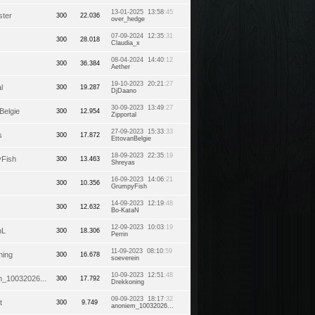
13-01-2025 13:58
:45
ter
300
22.036
over_hedge
07-09-2024 12:35
:31
300
28.018
Claudia_x
08-04-2024 14:40
:12
300
36.384
Aether
19-10-2023 20:21
:27
l
300
19.287
DjDaano
30-09-2023 13:49
:27
Belgie
300
12.954
Zipportal
27-09-2023 15:33
:33
s
300
17.872
EttovanBelgie
18-09-2023 22:35
:19
Fish
300
13.463
Shreyas
16-09-2023 14:06
:21
300
10.356
GrumpyFish
14-09-2023 12:19
:48
300
12.632
Bo-KataN
12-09-2023 10:03
:19
nL
300
18.306
Perrin
11-09-2023 08:10
:59
ning
300
16.678
soeverein
10-09-2023 12:51
:48
m_10032026...
300
17.792
Drekkoning
09-09-2023 18:17
:32
t
300
9.749
anoniem_10032026...