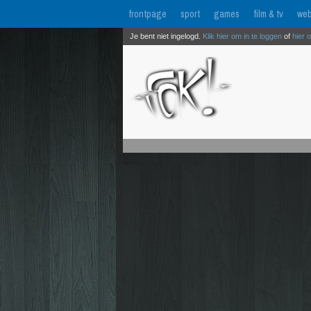
frontpage
sport
games
film & tv
web
Je bent niet ingelogd.
Klik hier om in te loggen
of
hier 