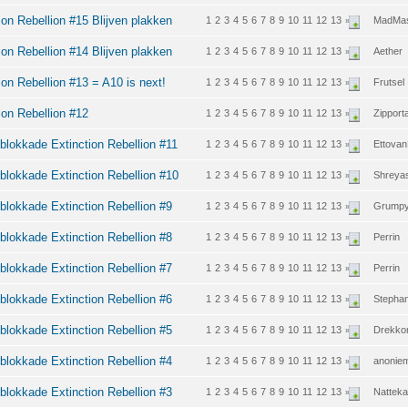
on Rebellion #15 Blijven plakken
1
2
3
4
5
6
7
8
9
10
11
12
13
MadMas
»
on Rebellion #14 Blijven plakken
1
2
3
4
5
6
7
8
9
10
11
12
13
Aether
»
on Rebellion #13 = A10 is next!
1
2
3
4
5
6
7
8
9
10
11
12
13
Frutsel
»
ion Rebellion #12
1
2
3
4
5
6
7
8
9
10
11
12
13
Zipporta
»
blokkade Extinction Rebellion #11
1
2
3
4
5
6
7
8
9
10
11
12
13
Ettovan
»
blokkade Extinction Rebellion #10
1
2
3
4
5
6
7
8
9
10
11
12
13
Shreya
»
blokkade Extinction Rebellion #9
1
2
3
4
5
6
7
8
9
10
11
12
13
Grumpy
»
blokkade Extinction Rebellion #8
1
2
3
4
5
6
7
8
9
10
11
12
13
Perrin
»
blokkade Extinction Rebellion #7
1
2
3
4
5
6
7
8
9
10
11
12
13
Perrin
»
blokkade Extinction Rebellion #6
1
2
3
4
5
6
7
8
9
10
11
12
13
Stepha
»
blokkade Extinction Rebellion #5
1
2
3
4
5
6
7
8
9
10
11
12
13
Drekko
»
blokkade Extinction Rebellion #4
1
2
3
4
5
6
7
8
9
10
11
12
13
anonie
»
blokkade Extinction Rebellion #3
1
2
3
4
5
6
7
8
9
10
11
12
13
Natteka
»