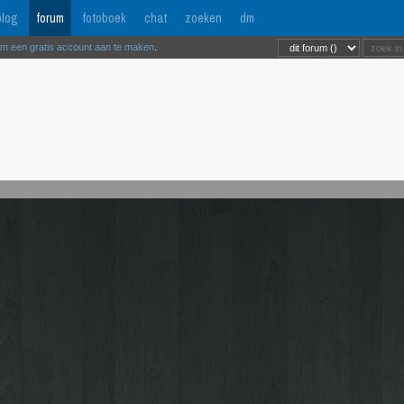
log
forum
fotoboek
chat
zoeken
dm
om een gratis account aan te maken
.