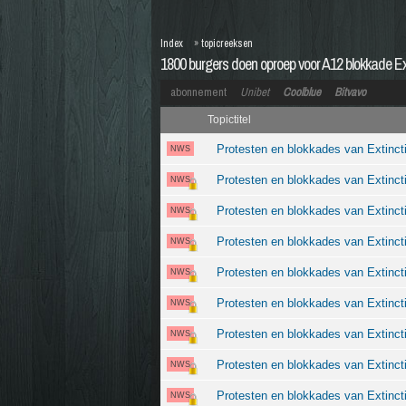
Index
»
topicreeksen
1800 burgers doen oproep voor A12 blokkade Ext
abonnement
Unibet
Coolblue
Bitvavo
Topictitel
Protesten en blokkades van Extinct
NWS
Protesten en blokkades van Extinct
NWS
Protesten en blokkades van Extinct
NWS
Protesten en blokkades van Extinct
NWS
Protesten en blokkades van Extinct
NWS
Protesten en blokkades van Extincti
NWS
Protesten en blokkades van Extinct
NWS
Protesten en blokkades van Extinct
NWS
Protesten en blokkades van Extinct
NWS