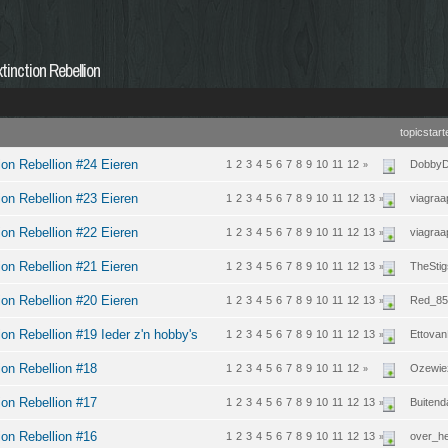
inction Rebellion
topicstart
ion Rebellion #24 Eieren
1
2
3
4
5
6
7
8
9
10
11
12
Dobby
»
ion Rebellion #23 Eieren
1
2
3
4
5
6
7
8
9
10
11
12
13
viagraa
»
ion Rebellion #22 Eieren
1
2
3
4
5
6
7
8
9
10
11
12
13
viagraa
»
ion Rebellion #21 Eieren
1
2
3
4
5
6
7
8
9
10
11
12
13
TheSti
»
ion Rebellion #20 Eieren
1
2
3
4
5
6
7
8
9
10
11
12
13
Red_85
»
on Rebellion #19 Ieder z'n hobby's
1
2
3
4
5
6
7
8
9
10
11
12
13
Ettovan
»
ion Rebellion #18
1
2
3
4
5
6
7
8
9
10
11
12
Ozewie
»
ion Rebellion #17
1
2
3
4
5
6
7
8
9
10
11
12
13
Buiten
»
ion Rebellion #16
1
2
3
4
5
6
7
8
9
10
11
12
13
over_h
»