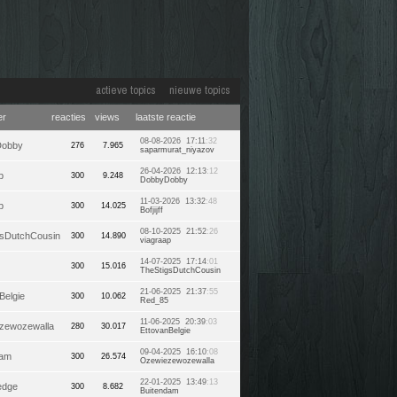
actieve topics
nieuwe topics
er
reacties
views
laatste reactie
08-08-2026 17:11
:32
Dobby
276
7.965
saparmurat_niyazov
26-04-2026 12:13
:12
p
300
9.248
DobbyDobby
11-03-2026 13:32
:48
p
300
14.025
Bofjijff
08-10-2025 21:52
:26
gsDutchCousin
300
14.890
viagraap
14-07-2025 17:14
:01
300
15.016
TheStigsDutchCousin
21-06-2025 21:37
:55
Belgie
300
10.062
Red_85
11-06-2025 20:39
:03
zewozewalla
280
30.017
EttovanBelgie
09-04-2025 16:10
:08
dam
300
26.574
Ozewiezewozewalla
22-01-2025 13:49
:13
edge
300
8.682
Buitendam