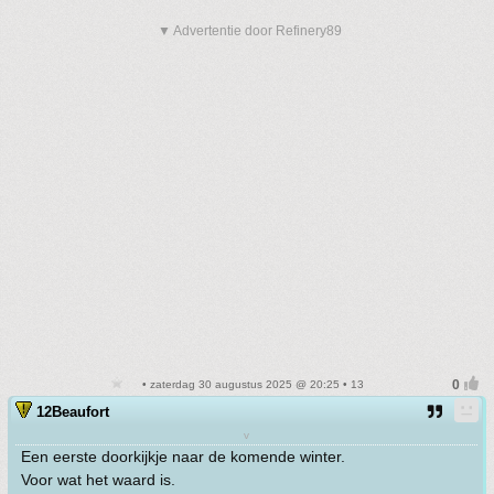
▼ Advertentie door Refinery89
• zaterdag 30 augustus 2025 @ 20:25 • 13
12Beaufort
v
Een eerste doorkijkje naar de komende winter.
Voor wat het waard is.