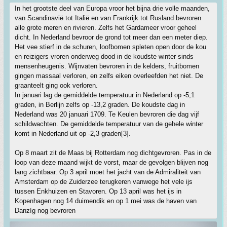
In het grootste deel van Europa vroor het bijna drie volle maanden,
van Scandinavië tot Italië en van Frankrijk tot Rusland bevroren
alle grote meren en rivieren. Zelfs het Gardameer vroor geheel
dicht. In Nederland bevroor de grond tot meer dan een meter diep.
Het vee stierf in de schuren, loofbomen spleten open door de kou
en reizigers vroren onderweg dood in de koudste winter sinds
mensenheugenis. Wijnvaten bevroren in de kelders, fruitbomen
gingen massaal verloren, en zelfs eiken overleefden het niet. De
graanteelt ging ook verloren.
In januari lag de gemiddelde temperatuur in Nederland op -5,1
graden, in Berlijn zelfs op -13,2 graden. De koudste dag in
Nederland was 20 januari 1709. Te Keulen bevroren die dag vijf
schildwachten. De gemiddelde temperatuur van de gehele winter
komt in Nederland uit op -2,3 graden[3].
Op 8 maart zit de Maas bij Rotterdam nog dichtgevroren. Pas in de
loop van deze maand wijkt de vorst, maar de gevolgen blijven nog
lang zichtbaar. Op 3 april moet het jacht van de Admiraliteit van
Amsterdam op de Zuiderzee terugkeren vanwege het vele ijs
tussen Enkhuizen en Stavoren. Op 13 april was het ijs in
Kopenhagen nog 14 duimendik en op 1 mei was de haven van
Danzíg nog bevroren