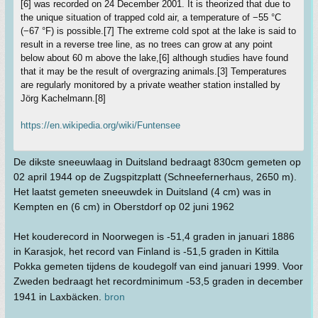
[6] was recorded on 24 December 2001. It is theorized that due to
the unique situation of trapped cold air, a temperature of −55 °C
(−67 °F) is possible.[7] The extreme cold spot at the lake is said to
result in a reverse tree line, as no trees can grow at any point
below about 60 m above the lake,[6] although studies have found
that it may be the result of overgrazing animals.[3] Temperatures
are regularly monitored by a private weather station installed by
Jörg Kachelmann.[8]
https://en.wikipedia.org/wiki/Funtensee
De dikste sneeuwlaag in Duitsland bedraagt 830cm gemeten op
02 april 1944 op de Zugspitzplatt (Schneefernerhaus, 2650 m).
Het laatst gemeten sneeuwdek in Duitsland (4 cm) was in
Kempten en (6 cm) in Oberstdorf op 02 juni 1962
Het kouderecord in Noorwegen is -51,4 graden in januari 1886
in Karasjok, het record van Finland is -51,5 graden in Kittila
Pokka gemeten tijdens de koudegolf van eind januari 1999. Voor
Zweden bedraagt het recordminimum -53,5 graden in december
1941 in Laxbäcken.
bron