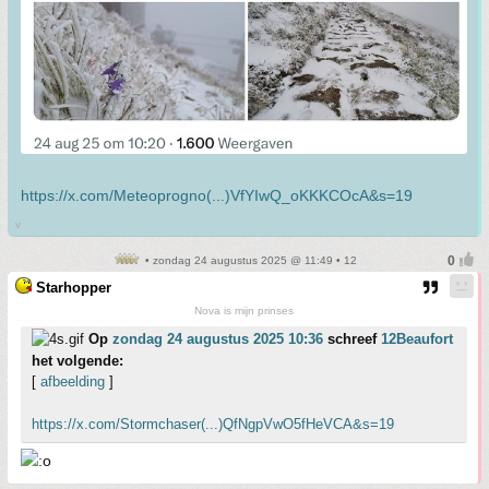
https://x.com/Meteoprogno(...)VfYIwQ_oKKKCOcA&s=19
v
• zondag 24 augustus 2025 @ 11:49 • 12
Starhopper
Nova is mijn prinses
Op
zondag 24 augustus 2025 10:36
schreef
12Beaufort
het volgende:
[
afbeelding
]
https://x.com/Stormchaser(...)QfNgpVwO5fHeVCA&s=19