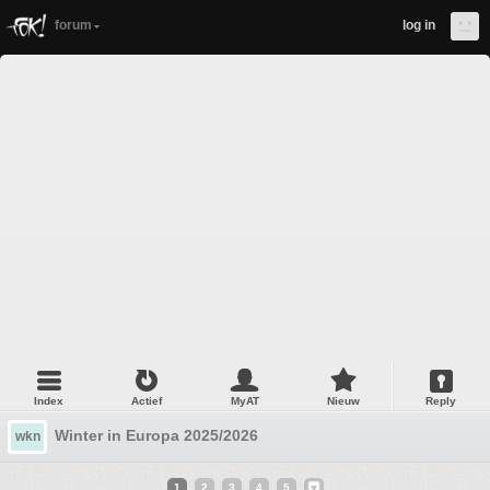
forum
log in
Index
Actief
MyAT
Nieuw
Reply
Winter in Europa 2025/2026
wkn
1
2
3
4
5