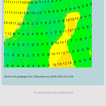
Bericht 2% gewijzigd door 12Beaufort op 19-08-2025 15:13:28
v
▼ Advertentie door Refinery89