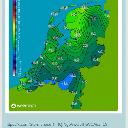
https://x.com/Stormchaser(...)QfNgpVwO5fHeVCA&s=19