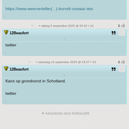
https://www.weerverteller(...)-borrelt-zowaar-iets
v
• vrijdag 5 september 2025 @ 20:42 • 14
12Beaufort
v
twitter
v
• zaterdag 13 september 2025 @ 19:27 • 15
12Beaufort
v
Kans op grondvorst in Schotland.
twitter
v
▼ Advertentie door Refinery89