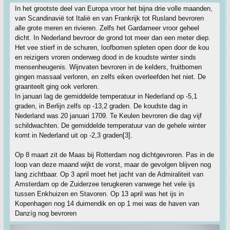
In het grootste deel van Europa vroor het bijna drie volle maanden,
van Scandinavië tot Italië en van Frankrijk tot Rusland bevroren
alle grote meren en rivieren. Zelfs het Gardameer vroor geheel
dicht. In Nederland bevroor de grond tot meer dan een meter diep.
Het vee stierf in de schuren, loofbomen spleten open door de kou
en reizigers vroren onderweg dood in de koudste winter sinds
mensenheugenis. Wijnvaten bevroren in de kelders, fruitbomen
gingen massaal verloren, en zelfs eiken overleefden het niet. De
graanteelt ging ook verloren.
In januari lag de gemiddelde temperatuur in Nederland op -5,1
graden, in Berlijn zelfs op -13,2 graden. De koudste dag in
Nederland was 20 januari 1709. Te Keulen bevroren die dag vijf
schildwachten. De gemiddelde temperatuur van de gehele winter
komt in Nederland uit op -2,3 graden[3].
Op 8 maart zit de Maas bij Rotterdam nog dichtgevroren. Pas in de
loop van deze maand wijkt de vorst, maar de gevolgen blijven nog
lang zichtbaar. Op 3 april moet het jacht van de Admiraliteit van
Amsterdam op de Zuiderzee terugkeren vanwege het vele ijs
tussen Enkhuizen en Stavoren. Op 13 april was het ijs in
Kopenhagen nog 14 duimendik en op 1 mei was de haven van
Danzíg nog bevroren