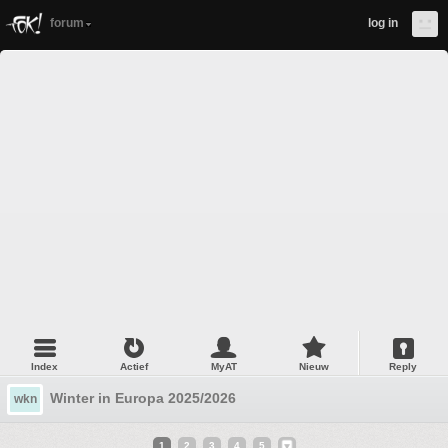
forum
log in
Index
Actief
MyAT
Nieuw
Reply
Winter in Europa 2025/2026
wkn
1
2
3
4
5