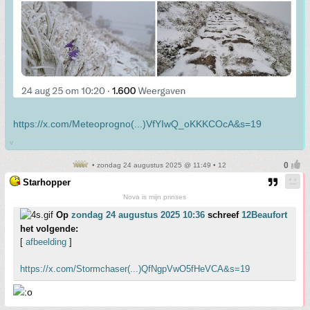
https://x.com/Meteoprogno(...)VfYIwQ_oKKKCOcA&s=19
v
• zondag 24 augustus 2025 @ 11:49 • 12
Starhopper
Nova is mijn prinses
Op
zondag 24 augustus 2025 10:36
schreef
12Beaufort
het volgende:
[
afbeelding
]
https://x.com/Stormchaser(...)QfNgpVwO5fHeVCA&s=19