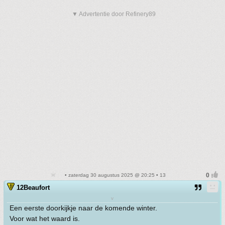
▼ Advertentie door Refinery89
• zaterdag 30 augustus 2025 @ 20:25 • 13
12Beaufort
v
Een eerste doorkijkje naar de komende winter.
Voor wat het waard is.