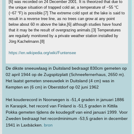
[6] was recorded on 24 December 2001. It is theorized that due to
the unique situation of trapped cold air, a temperature of −55 °C
(−67 °F) is possible.[7] The extreme cold spot at the lake is said to
result in a reverse tree line, as no trees can grow at any point
below about 60 m above the lake,[6] although studies have found
that it may be the result of overgrazing animals.[3] Temperatures
are regularly monitored by a private weather station installed by
Jörg Kachelmann.[8]
https://en.wikipedia.org/wiki/Funtensee
De dikste sneeuwlaag in Duitsland bedraagt 830cm gemeten op
02 april 1944 op de Zugspitzplatt (Schneefernerhaus, 2650 m).
Het laatst gemeten sneeuwdek in Duitsland (4 cm) was in
Kempten en (6 cm) in Oberstdorf op 02 juni 1962
Het kouderecord in Noorwegen is -51,4 graden in januari 1886
in Karasjok, het record van Finland is -51,5 graden in Kittila
Pokka gemeten tijdens de koudegolf van eind januari 1999. Voor
Zweden bedraagt het recordminimum -53,5 graden in december
1941 in Laxbäcken.
bron