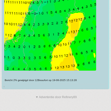
Bericht 2% gewijzigd door 12Beaufort op 19-08-2025 15:13:28
v
▼ Advertentie door Refinery89