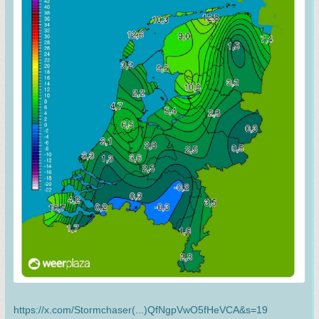
https://x.com/Stormchaser(...)QfNgpVwO5fHeVCA&s=19