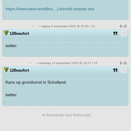
https://www.weerverteller(...)-borrelt-zowaar-iets
v
• vrijdag 5 september 2025 @ 20:42 • 14
12Beaufort
v
twitter
v
• zaterdag 13 september 2025 @ 19:27 • 15
12Beaufort
v
Kans op grondvorst in Schotland.
twitter
v
▼ Advertentie door Refinery89