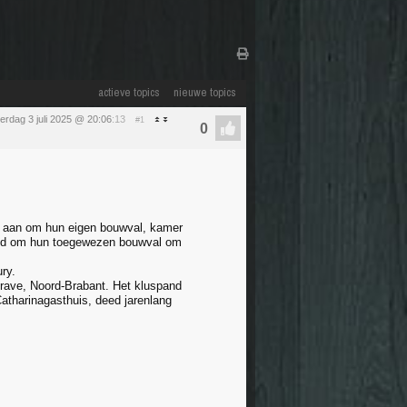
actieve topics
nieuwe topics
erdag 3 juli 2025 @ 20:06
:13
#1
jd aan om hun eigen bouwval, kamer
 tijd om hun toegewezen bouwval om
ry.
 Grave, Noord-Brabant. Het kluspand
atharinagasthuis, deed jarenlang