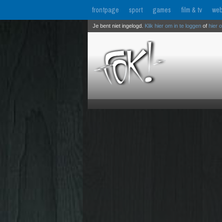
frontpage
sport
games
film & tv
web
Je bent niet ingelogd.
Klik hier om in te loggen
of
hier 