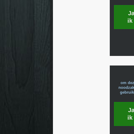
J
ik
om dez
noodzake
gebruik
J
ik