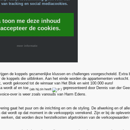
 van tracking en social mediacookies.
a toon me deze inhoud
 accepteer de cookies.
meer informatie
ijgen de koppels gezamenlijke klussen en challenges voorgeschoteld. Extra b
r de koppels die uitblinken. Aan het einde worden de appartementen verkocht
, wordt gekroond tot de winnaar van Het Blok en wint 100.000 euro!
a wordt af en toe
gepresenteerd door Dennis van der Gees
(als hij zin heeft
)
 voice-over is weer zoals vanouds van Harm Edens.
vering gaat het puur om de inrichting en om de styling. De afwerking en of all
 dat wordt op dat moment in de verkoopprijs verrekend. Zijn er bij de oplever
t werken, dat worden deze herstelkosten afgetrokken van de verkoopwaarden 