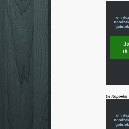
om dez
noodzake
gebruik
J
ik
De Koppels!
om dez
noodzake
gebruik