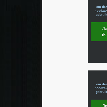
om dez
noodzake
gebruik
J
ik
om dez
noodzake
gebruik
J