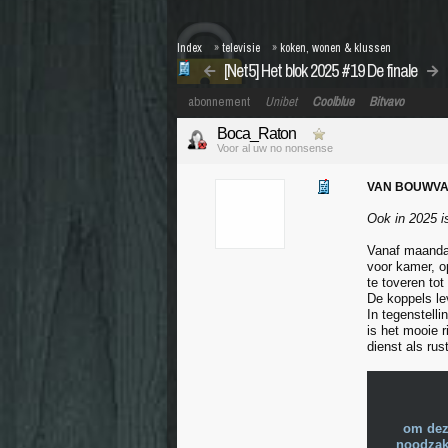
Index
»
televisie
»
koken, wonen & klussen
[Net5] Het blok 2025 #19 De finale
abonnement
Unibet
Coolblue
Bitvavo
Boca_Raton
Voor al uw no nonsense
VAN BOUWVA
Ook in 2025 i
Vanaf maandag
voor kamer, o
te toveren to
De koppels le
In tegenstell
is het mooie 
dienst als ru
om dez
noodzake