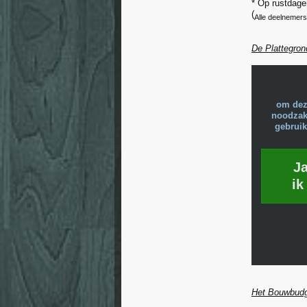
* Op rustdage
(
Alle deelnemers
De Plattegron
om dez
noodzake
gebruik
J
ik
Het Bouwbud