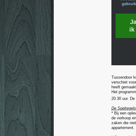
gebruik
J
ik
Tussendoor kr
verschiet voo
heeft gemaakt
Het programm
20.30 uur. De
De Spelregels
* Bij een ople
de verkoop en
zaken die nie
appartement.