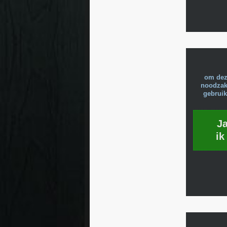
om dez
noodzake
gebruik
J
ik