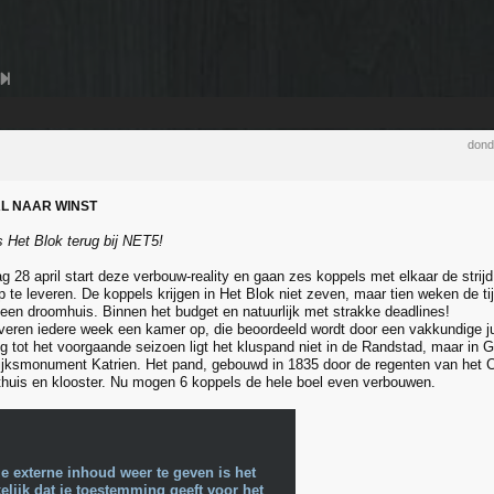
dond
L NAAR WINST
s Het Blok terug bij NET5!
 28 april start deze verbouw-reality en gaan zes koppels met elkaar de stri
p te leveren. De koppels krijgen in Het Blok niet zeven, maar tien weken de
t een droomhuis. Binnen het budget en natuurlijk met strakke deadlines!
veren iedere week een kamer op, die beoordeeld wordt door een vakkundige ju
ing tot het voorgaande seizoen ligt het kluspand niet in de Randstad, maar in
rijksmonument Katrien. Het pand, gebouwd in 1835 door de regenten van het C
sthuis en klooster. Nu mogen 6 koppels de hele boel even verbouwen.
e externe inhoud weer te geven is het
lijk dat je toestemming geeft voor het