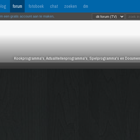
log
forum
fotoboek
chat
zoeken
dm
om een gratis account aan te maken
.
Kookprogramma's, Actualiteitenprogramma's, Spelprogramma's en Documentair