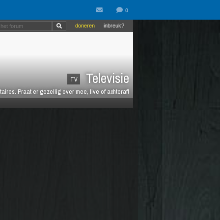
doneren
inbreuk?
Televisie
TV
es. Praat er gezellig over mee, live of achteraf!