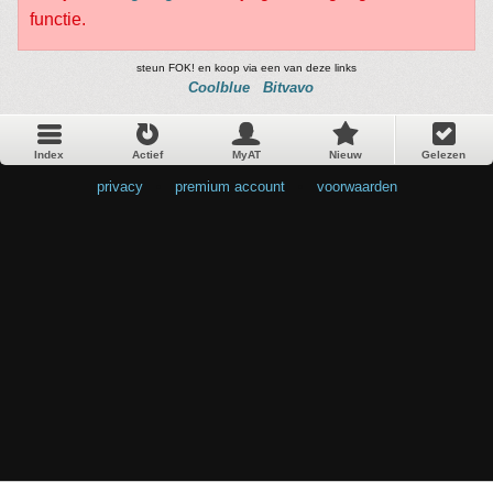
functie.
steun FOK! en koop via een van deze links
Coolblue
Bitvavo
Index
Actief
MyAT
Nieuw
Gelezen
privacy
•
premium account
•
voorwaarden