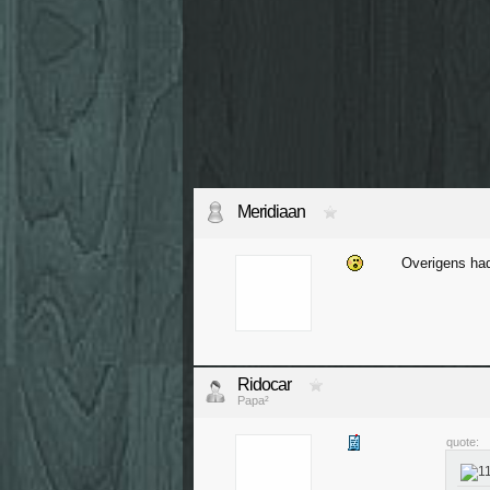
Meridiaan
Overigens had
Ridocar
Papa²
quote: