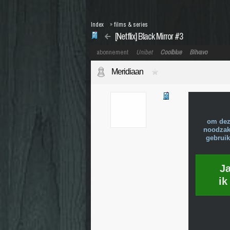
Index
»
films & series
[Netflix] Black Mirror #3
abonnement
Unibet
Coolblue
Bitvavo
Meridiaan
om dez
noodzake
gebruik
J
ik