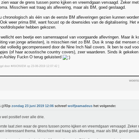
t zien waar de grens tussen porno kjjken en vreemdgaan vervaagd. Zeker m
hema. Misschien wat traag als aflevering, maar als BM, goed geslaagd.
 chronologisch als één van de eerste BM afleveringen gezien kunnen worden.
. Ook weer prima BM, want focust op de downsides van de digitalisering. Het w
hoofdrolspeler hebben gekozen.
wellicht een beetje een samenraapsel van voorgaande aflevringen. Maar ik k
buiting van jonge artiesten), is misschien niet zo BM. Dus ik snap dat mensen
 dat volledig gecompenseerd door de Nine Inch Nail covers. Ik ben te oud voo
tapjes (of haar acoustische country covers), zeer waarderen. Sinds ik gekeken 
n Ashley Fuckn O terug geluisterd
jzigd door #ANONIEM op 23-06-2019 12:07
:42
]
woens
Op
zondag 23 juni 2019 12:06
schreef
wolfjeamadeus
het volgende:
 wel positief over alle drie.
rste laat zien waar de grens tussen porno kjjken en vreemdgaan vervaagd. Zeke
en interessant thema. Misschien wat traag als aflevering, maar als BM, goed gesla