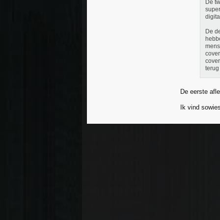
De tw
super
digit
De de
hebbe
mense
cover
cover
terug
De eerste afl
Ik vind sowie