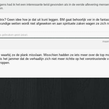
gens had ik het een interessante twist gevonden als in de eerste aflevering mens
en.
trix? Geen idee hoe je dat uit kunt leggen. BM gaat behoorlijk ver in de fanta
kundige wetten wordt niet afgeweken en aan spirituele zaken wagen ze zich ni
ns gebruiken geen jokari.
maand
n waarbij ze de plank misslaan. Misschien hadden ze iets meer over de top m
 is het jammer dat de verhaallijn zich niet meer richtte op het verontrustend
proppen.