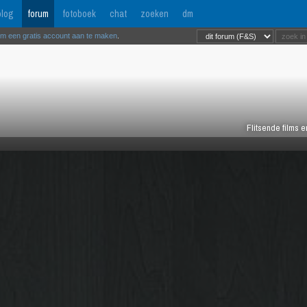
log
forum
fotoboek
chat
zoeken
dm
om een gratis account aan te maken
.
Flitsende films 