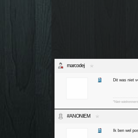
marcodej
Dit was niet v
"Niet-wielrenner
#ANONIEM
Ik ben wel posi