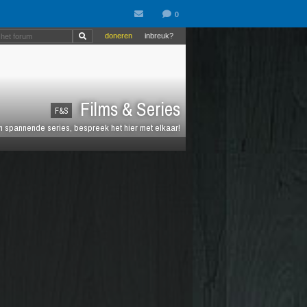
doneren
inbreuk?
Films & Series
F&S
en spannende series, bespreek het hier met elkaar!