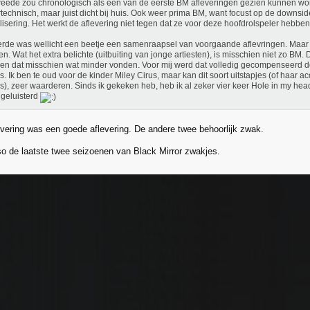
eede zou chronologisch als één van de eerste BM afleveringen gezien kunnen wo
technisch, maar juist dicht bij huis. Ook weer prima BM, want focust op de downsi
alisering. Het werkt de aflevering niet tegen dat ze voor deze hoofdrolspeler hebbe
rde was wellicht een beetje een samenraapsel van voorgaande aflevringen. Maar 
n. Wat het extra belichte (uitbuiting van jonge artiesten), is misschien niet zo BM. 
n dat misschien wat minder vonden. Voor mij werd dat volledig gecompenseerd do
s. Ik ben te oud voor de kinder Miley Cirus, maar kan dit soort uitstapjes (of haar a
s), zeer waarderen. Sinds ik gekeken heb, heb ik al zeker vier keer Hole in my he
 geluisterd
evering was een goede aflevering. De andere twee behoorlijk zwak.
so de laatste twee seizoenen van Black Mirror zwakjes.