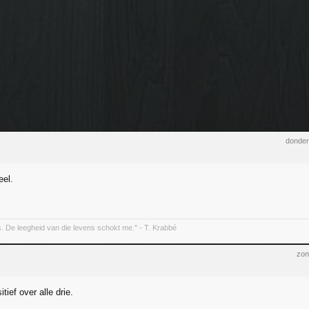
donder
eel.
s. De leegheid van die levens schokt me." - T. Krabbé
zon
tief over alle drie.