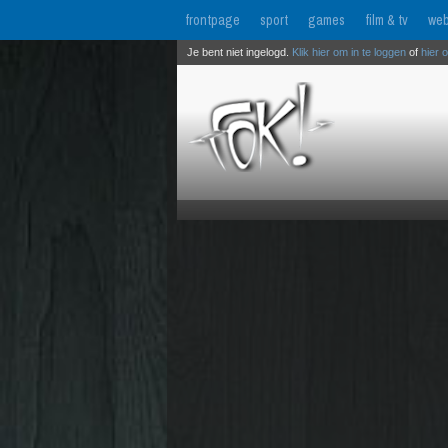
frontpage
sport
games
film & tv
web
Je bent niet ingelogd.
Klik hier om in te loggen
of
hier 