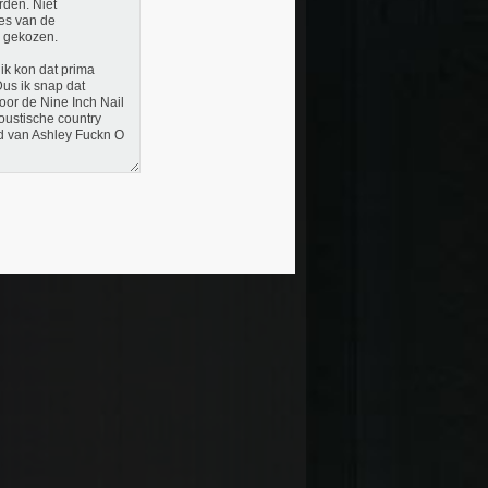
rden. Niet
des van de
n gekozen.
ik kon dat prima
Dus ik snap dat
or de Nine Inch Nail
coustische country
ad van Ashley Fuckn O