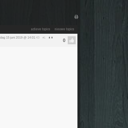
actieve topics
nieuwe topics
rdag 15 juni 2019 @ 14:01
:43
#1