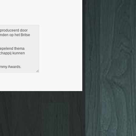
geproduceerd door
onden op het Britse
koepelend thema
schappij kunnen
 Emmy Awards.