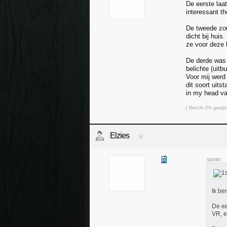
De eerste laa
interessant t
De tweede zou
dicht bij huis
ze voor deze 
De derde was 
belichte (uit
Voor mij werd
dit soort uits
in my head va
[ Bericht 0% gewi
Elzies
quote:
Ik ben
De ee
VR, e