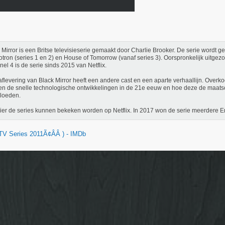
 Mirror is een Britse televisieserie gemaakt door Charlie Brooker. De serie wordt 
tron (series 1 en 2) en House of Tomorrow (vanaf series 3). Oorspronkelijk uitgez
el 4 is de serie sinds 2015 van Netflix.
aflevering van Black Mirror heeft een andere cast en een aparte verhaallijn. Over
n de snelle technologische ontwikkelingen in de 21e eeuw en hoe deze de maat
loeden.
vier de series kunnen bekeken worden op Netflix. In 2017 won de serie meerdere
(TV Series 2011Ã¢ÂÂ ) - IMDb