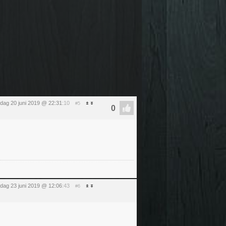
dag 20 juni 2019 @ 22:31
:10
#5
dag 23 juni 2019 @ 12:06
:43
#6