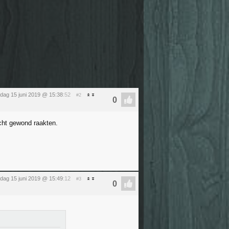
rdag 15 juni 2019 @ 15:38
:52
#2
écht gewond raakten.
rdag 15 juni 2019 @ 15:49
:12
#3