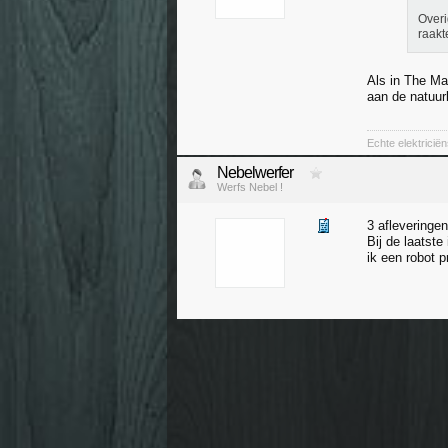
Overi
raakt
Als in The Ma
aan de natuur
Echte elektricië
Nebelwerfer
Werfs Nebel !
3 afleveringe
Bij de laatste
ik een robot 