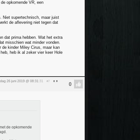
et de opkomende VR, een
 Niet supertechnisch, maar juist
erkt de aflevering niet tegen dat
on dat prima hebben. Wat het extra
 dat misschien wat minder vonden.
r de kinder Miley Cirus, maar kan
heb, heb ik al zeker vier keer Hole
dag 26 juni 2019 @ 08:31
:31
#7
r met de opkomende
agd.