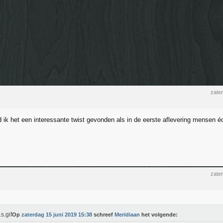
zate
 ik het een interessante twist gevonden als in de eerste aflevering mensen 
zate
Op
zaterdag 15 juni 2019 15:38
schreef
Meridiaan
het volgende: