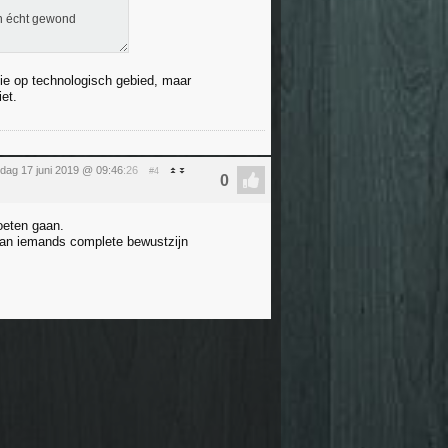
en écht gewond
sie op technologisch gebied, maar
et.
ag 17 juni 2019 @ 09:46
:26
#4
oeten gaan.
e van iemands complete bewustzijn