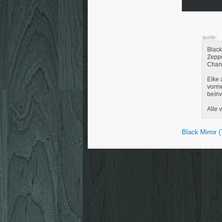
quote:
Black
Zeppo
Chann
Elke 
vorme
beïnv
Alle 
Black Mirror 