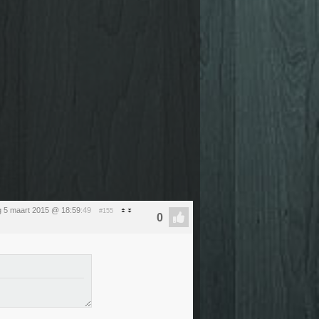
 5 maart 2015 @ 18:59
:49
#155