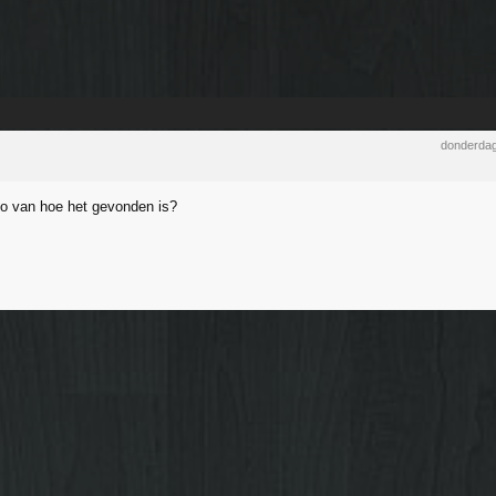
donderdag
to van hoe het gevonden is?