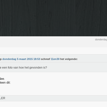
donderdag
Op
donderdag 5 maart 2015 18:53
schreef
11en30
het volgende:
e een foto van hoe het gevonden is?
Nee.
een dit:
LER