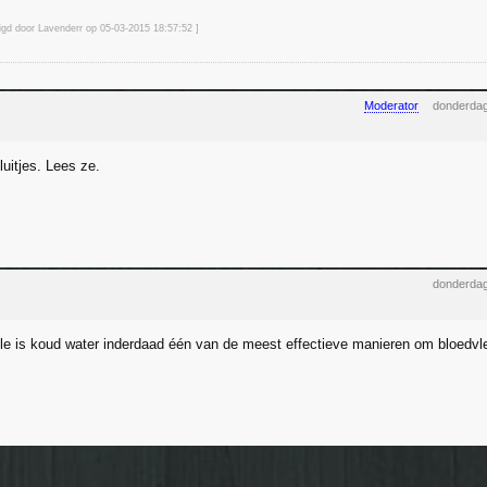
zigd door Lavenderr op 05-03-2015 18:57
:52
]
Moderator
donderdag
luitjes. Lees ze.
donderdag
e is koud water inderdaad één van de meest effectieve manieren om bloedvle