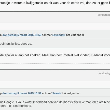
broekje in water is kwijtgeraakt en dit was voor de echte val, dan zal er geen 
donderdag
Op
donderdag 5 maart 2015 18:59
schreef
Lavenderr
het volgende:
pointers luitjes. Lees ze.
e spoiler al aan het zoeken. Maar kan hem mobiel niet vinden. Bedankt voor 
donderdag
Op
donderdag 5 maart 2015 18:59
schreef
Saarah
het volgende:
ns Google is koud water inderdaad één van de meest effectieve manieren om bloe
jderen uit kleding/jeans.