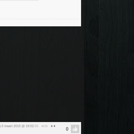
 5 maart 2015 @ 19:02
:05
#158