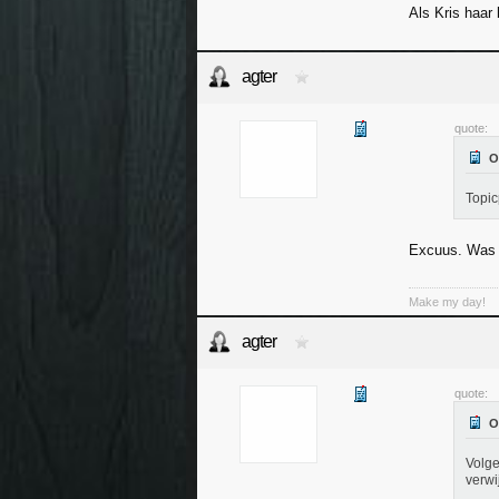
Als Kris haar 
agter
quote:
Topic
Excuus. Was d
Make my day!
agter
quote:
Volge
verwi