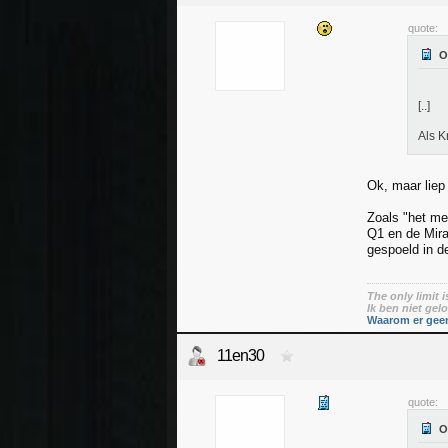
quote:
[..]
Als K
Ok, maar liep
Zoals "het mee
Q1 en de Mira
gespoeld in d
The only limit 
Ik ben niet ge
Waarom er geen
11en30
quote: