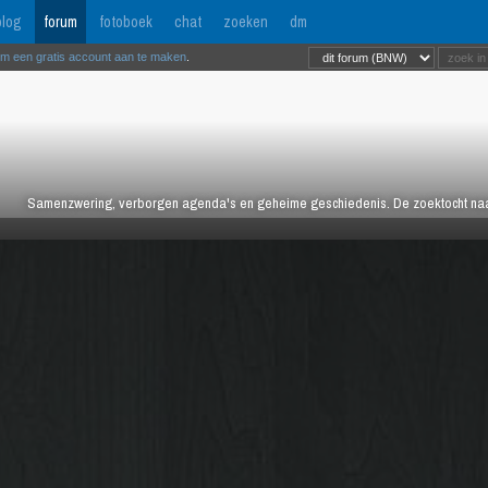
log
forum
fotoboek
chat
zoeken
dm
om een gratis account aan te maken
.
Samenzwering, verborgen agenda's en geheime geschiedenis. De zoektocht naar 