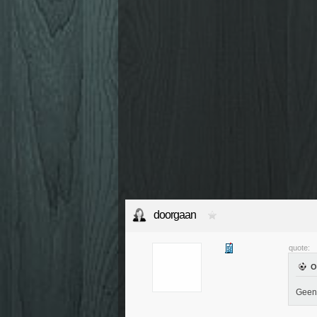
doorgaan
quote:
Geen 