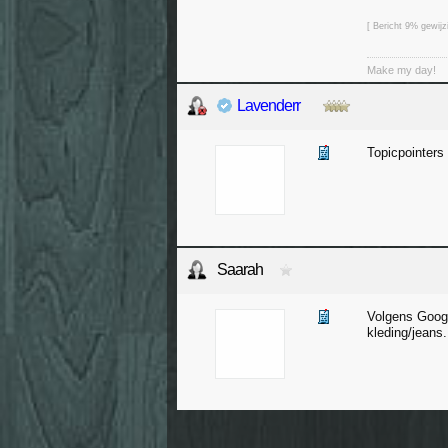
[ Bericht 9% gewij
Make my day!
Lavenderr
Topicpointers 
Saarah
Volgens Googl
kleding/jeans.