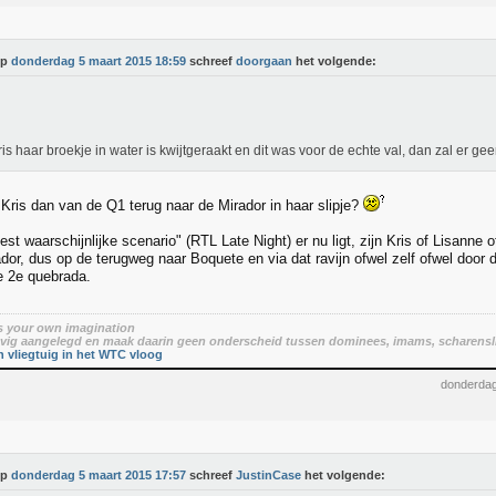
Op
donderdag 5 maart 2015 18:59
schreef
doorgaan
het volgende:
ris haar broekje in water is kwijtgeraakt en dit was voor de echte val, dan zal er gee
 Kris dan van de Q1 terug naar de Mirador in haar slipje?
st waarschijnlijke scenario" (RTL Late Night) er nu ligt, zijn Kris of Lisanne o
dor, dus op de terugweg naar Boquete en via dat ravijn ofwel zelf ofwel doo
e 2e quebrada.
is your own imagination
lovig aangelegd en maak daarin geen onderscheid tussen dominees, imams, scharensl
 vliegtuig in het WTC vloog
donderdag
Op
donderdag 5 maart 2015 17:57
schreef
JustinCase
het volgende: