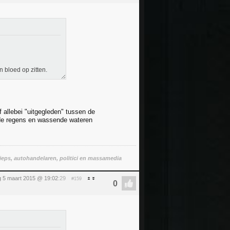
n bloed op zitten.
f allebei "uitgegleden" tussen de
r de regens en wassende wateren
ieps, autohandelaren, politici en massamedia
 5 maart 2015 @ 19:02
:29
#159