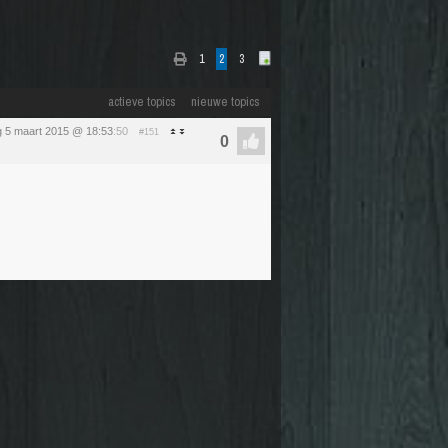
1
2
3
actieve topics
nieuwe topics
 5 maart 2015 @ 18:53
:50
#151