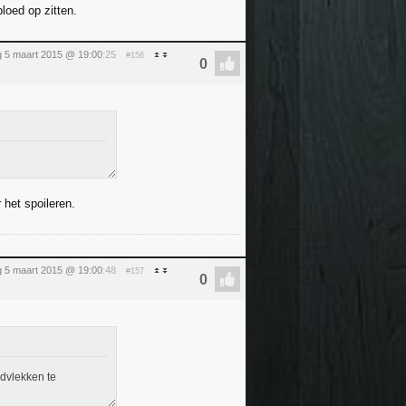
bloed op zitten.
 5 maart 2015 @ 19:00
:25
#156
het spoileren.
 5 maart 2015 @ 19:00
:48
#157
dvlekken te