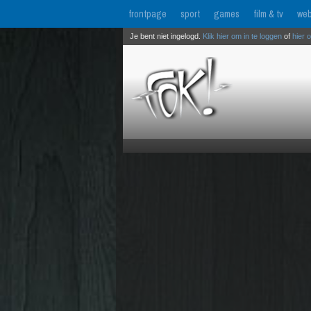
frontpage
sport
games
film & tv
web
Je bent niet ingelogd.
Klik hier om in te loggen
of
hier 