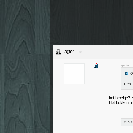
agter
quote:
Heb j
het broekje? 
Het bekken all
SPOI