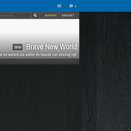
doneren
inbreuk?
Brave New World
BNW
de wereld die achter de façade van alledag ligt.