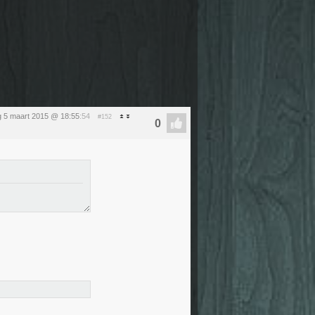
 5 maart 2015 @ 18:55
:54
#152