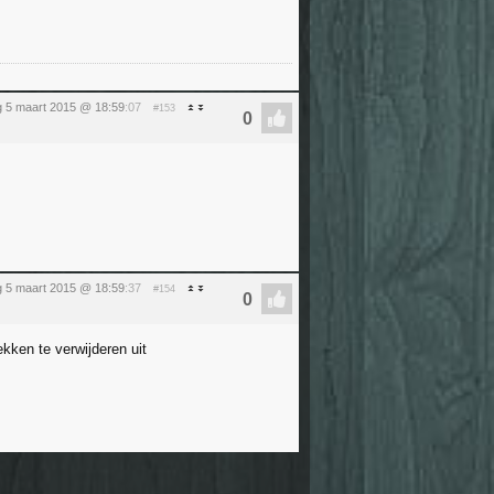
 5 maart 2015 @ 18:59
:07
#153
 5 maart 2015 @ 18:59
:37
#154
kken te verwijderen uit