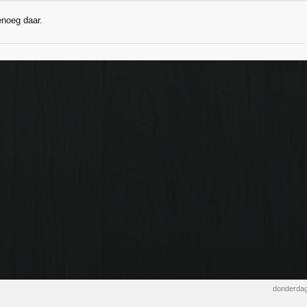
noeg daar.
donderdag