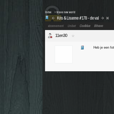
Index
»
brave new world
Kris & Lisanne #178 - de val
abonnement
Unibet
Coolblue
Bitvavo
11en30
Heb je een fo