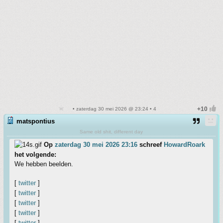
• zaterdag 30 mei 2026 @ 23:24 • 4
matspontius
Same old shit, different day
Op
zaterdag 30 mei 2026 23:16
schreef
HowardRoark
het volgende:
We hebben beelden.
[
twitter
]
[
twitter
]
[
twitter
]
[
twitter
]
[
twitter
]