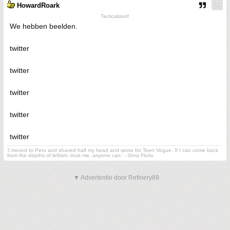
HowardRoark
Tacticalized!
We hebben beelden.
twitter
twitter
twitter
twitter
twitter
'I moved to Peru and shaved half my head and wrote for Teen Vogue. If I can come back
from the depths of leftism, trust me, anyone can.' - Gina Florio
▼ Advertentie door Refinery89