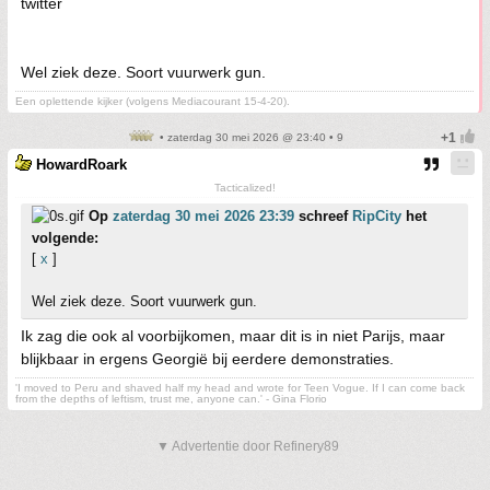
twitter
Wel ziek deze. Soort vuurwerk gun.
Een oplettende kijker (volgens Mediacourant 15-4-20).
• zaterdag 30 mei 2026 @ 23:40 • 9
HowardRoark
Tacticalized!
Op
zaterdag 30 mei 2026 23:39
schreef
RipCity
het
volgende:
[
x
]
Wel ziek deze. Soort vuurwerk gun.
Ik zag die ook al voorbijkomen, maar dit is in niet Parijs, maar
blijkbaar in ergens Georgië bij eerdere demonstraties.
'I moved to Peru and shaved half my head and wrote for Teen Vogue. If I can come back
from the depths of leftism, trust me, anyone can.' - Gina Florio
▼ Advertentie door Refinery89