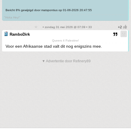
Bericht 8% gewijzigd door matspontius op 01-06-2026 20:47:55
"Hoka Hey!"
• zondag 31 mei 2026 @ 07:09 • 33
RamboDirk
Queers 4 Palestine!
Voor een Afrikaanse stad valt dit nog enigszins mee.
▼ Advertentie door Refinery89