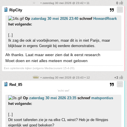
• zaterdag 30 mei 2026 @ 23:42 • 11
RipCity
Op
zaterdag 30 mei 2026 23:40
schreef
HowardRoark
het volgende:
[..]
Ik zag die ook al voorbijkomen, maar dit is in niet Parijs, maar
blijkbaar in ergens Georgië bij eerdere demonstraties.
Ah thanks. Laat maar weer zien dat ik eerst research
Moet doen en niet alles meteen moet geloven
Een oplettende kijker (volgens Mediacourant 15-4-20).
• zaterdag 30 mei 2026 @ 23:43 • 12
Red_85
'echt wel'
Op
zaterdag 30 mei 2026 23:35
schreef
matspontius
het volgende:
[..]
Dit soort taferelen zie je na elke CL winst? Heb je de filmpjes
eigenlijk wel goed bekeken?