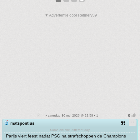
▼ Advertentie door Refinery89
• zaterdag 30 mei 2026 @ 22:58 • 1
matspontius
Same old shit, different day
Parijs viert feest nadat PSG na strafschoppen de Champions