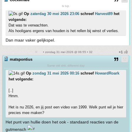
Ik bijt.
Op
zaterdag 30 mei 2026 23:06
schreef
Harvest89
het
volgende:
Dat was te verwachten.
Als hooligans ergens van houden is het rellen bij winst of verlies.
Dan maar vaker gelijkspel.
• zondag 31 mei 2026 @ 06:55 • 32
matspontius
Same old shit, different day
Op
zondag 31 mei 2026 00:16
schreef
HowardRoark
het volgende:
[..]
Hmm.
Het is nu 2026, en jij post een video van 1999. Welk punt wil je hier
precies mee maken?
Het punt van hullie doen het ook - standaard reacties van de
gutmensch