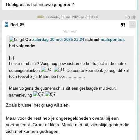
Hooligans is het nieuwe jongeren?
• zaterdag 30 mei 2026 @ 23:33 • 6
Red_85
'echt wel'
Op
zaterdag 30 mei 2026 23:24
schreef
matspontius
het volgende:
[..]
Leuke stad niet? Vorig nog geweest en op het traject in de metro
de enige blanken
De eerste keer denk je nog, dit zal
toch toeval zijn. Maar nee hoor ...............
Maar volgens de gutmensch is dit een geslaagde multi-culti
samenleving
Zoals brussel het graag wil zien.
Maar voor de rest heb je ongeregeldheden overal bij een
voetbalfeest. Groot of klein. Maakt niet uit, zijn altijd gasten die
zich niet kunnen gedragen.