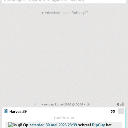
from the depths of leftism, trust me, anyone can.' - Gina Florio
▼ Advertentie door Refinery89
• zondag 31 mei 2026 @ 00:01 • 16
Harvest89
Black Metal fan
Op
zaterdag 30 mei 2026 23:39
schreef
RipCity
het