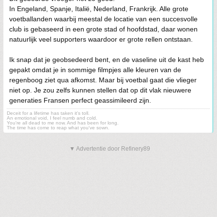
In Engeland, Spanje, Italië, Nederland, Frankrijk. Alle grote
voetballanden waarbij meestal de locatie van een succesvolle
club is gebaseerd in een grote stad of hoofdstad, daar wonen
natuurlijk veel supporters waardoor er grote rellen ontstaan.
Ik snap dat je geobsedeerd bent, en de vaseline uit de kast heb
gepakt omdat je in sommige filmpjes alle kleuren van de
regenboog ziet qua afkomst. Maar bij voetbal gaat die vlieger
niet op. Je zou zelfs kunnen stellen dat op dit vlak nieuwere
generaties Fransen perfect geassimileerd zijn.
Deceit for a lifetime has taken it's toll.
An emotional void, I feel numb and cold.
You're all dead to me now. And has been for long.
The time has come to reap what you've sown.
▼ Advertentie door Refinery89