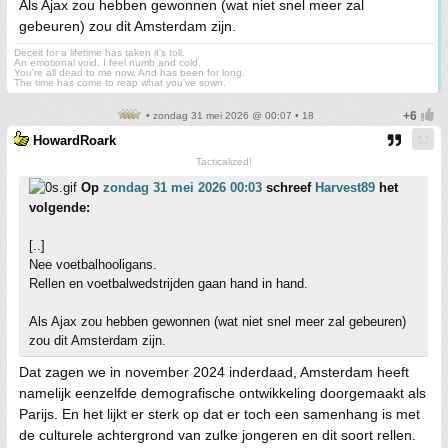
Als Ajax zou hebben gewonnen (wat niet snel meer zal
gebeuren) zou dit Amsterdam zijn.
Deceit for a lifetime has taken it's toll.
An emotional void, I feel numb and cold.
You're all dead to me now. And has been for long.
The time has come to reap what you've sown.
• zondag 31 mei 2026 @ 00:07 • 18
HowardRoark
Tacticalized!
Op
zondag 31 mei 2026 00:03
schreef
Harvest89
het
volgende:
[..]
Nee voetbalhooligans.
Rellen en voetbalwedstrijden gaan hand in hand.
Als Ajax zou hebben gewonnen (wat niet snel meer zal gebeuren)
zou dit Amsterdam zijn.
Dat zagen we in november 2024 inderdaad, Amsterdam heeft
namelijk eenzelfde demografische ontwikkeling doorgemaakt als
Parijs. En het lijkt er sterk op dat er toch een samenhang is met
de culturele achtergrond van zulke jongeren en dit soort rellen.