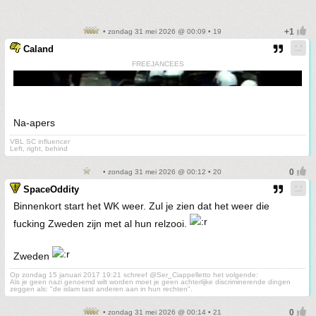
• zondag 31 mei 2026 @ 00:09 • 19
Caland
FREEJANCEES
Na-apers
VBL SC influencer
Left, right, behind
• zondag 31 mei 2026 @ 00:12 • 20
SpaceOddity
Binnenkort start het WK weer. Zul je zien dat het weer die
fucking Zweden zijn met al hun relzooi.
Zweden
Op zondag 15 januari 2017 19:21 schreef @Ser_Ciappelletto het volgende:
Als je geen nazi genoemd wilt worden moet je geen achterlijke discriminerende dingen
zeggen als: "de islam tast anderen aan in hun rechten".
• zondag 31 mei 2026 @ 00:14 • 21