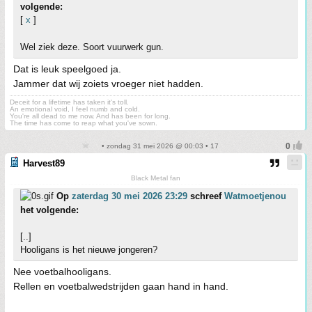
volgende:
[
x
]
Wel ziek deze. Soort vuurwerk gun.
Dat is leuk speelgoed ja.
Jammer dat wij zoiets vroeger niet hadden.
Deceit for a lifetime has taken it's toll.
An emotional void, I feel numb and cold.
You're all dead to me now. And has been for long.
The time has come to reap what you've sown.
• zondag 31 mei 2026 @ 00:03 • 17
Harvest89
Black Metal fan
Op
zaterdag 30 mei 2026 23:29
schreef
Watmoetjenou
het volgende:
[..]
Hooligans is het nieuwe jongeren?
Nee voetbalhooligans.
Rellen en voetbalwedstrijden gaan hand in hand.