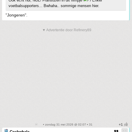
Ook echt nul, NUL! Fransozen in dit filmpje
Enkel
voetbalsupporters... Bwhaha.. sommige mensen hier.
"Jongeren".
▼ Advertentie door Refinery89
• zondag 31 mei 2026 @ 02:07 • 31
Cockwhale