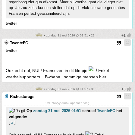
regenboog ziet qua afkomst. Maar bij voetbal gaat die vlieger niet
op. Je zou zelfs kunnen stellen dat op dit vlak nieuwere generaties
Fransen perfect geassimileerd zijn.
twitter
• zondag 31 mei 2026 @ 01:51 • 29
TwenteFC
twitter
Ook echt nul, NUL! Fransozen in dit filmpje
Enkel
voetbalsupporters... Bwhaha.. sommige mensen hier.
• zondag 31 mei 2026 @ 01:57 • 30
Richestorags
Usluzhlivyy durak opasnee vrag
Op
zondag 31 mei 2026 01:51
schreef
TwenteFC
het
volgende:
[
x
]