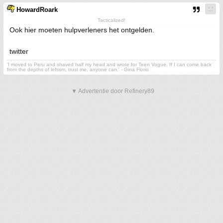
HowardRoark
Tacticalized!
Ook hier moeten hulpverleners het ontgelden.
twitter
'I moved to Peru and shaved half my head and wrote for Teen Vogue. If I can come back
from the depths of leftism, trust me, anyone can.' - Gina Florio
▼ Advertentie door Refinery89