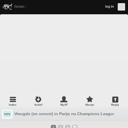
forum
log in
Index
Actief
MyAT
Nieuw
Reply
Vreugde (en onrust) in Parijs na Champions League wins
nws
1
2
3