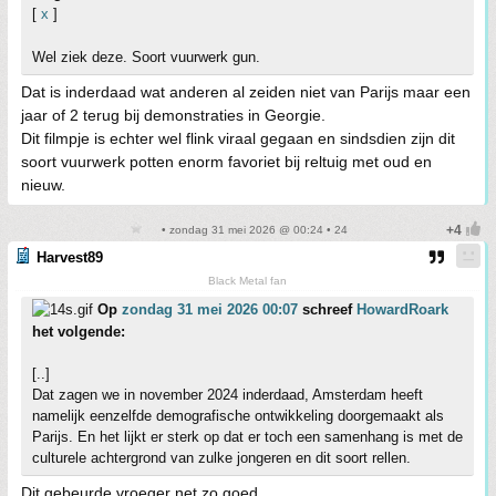
[
x
]
Wel ziek deze. Soort vuurwerk gun.
Dat is inderdaad wat anderen al zeiden niet van Parijs maar een
jaar of 2 terug bij demonstraties in Georgie.
Dit filmpje is echter wel flink viraal gegaan en sindsdien zijn dit
soort vuurwerk potten enorm favoriet bij reltuig met oud en
nieuw.
• zondag 31 mei 2026 @ 00:24 • 24
Harvest89
Black Metal fan
Op
zondag 31 mei 2026 00:07
schreef
HowardRoark
het volgende:
[..]
Dat zagen we in november 2024 inderdaad, Amsterdam heeft
namelijk eenzelfde demografische ontwikkeling doorgemaakt als
Parijs. En het lijkt er sterk op dat er toch een samenhang is met de
culturele achtergrond van zulke jongeren en dit soort rellen.
Dit gebeurde vroeger net zo goed.