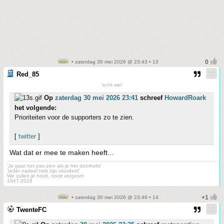
• zaterdag 30 mei 2026 @ 23:43 • 13
Red_85
'echt wel'
Op
zaterdag 30 mei 2026 23:41
schreef
HowardRoark
het volgende:
Prioriteiten voor de supporters zo te zien.
[
twitter
]
Wat dat er mee te maken heeft...
'Je gaat het pas zien als je het doorhebt'
'Ieder nadeel heb zijn voordeel'
We zullen je nooit, nooit vergeten
1947-2016
• zaterdag 30 mei 2026 @ 23:46 • 14
TwenteFC