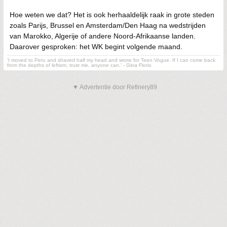
Hoe weten we dat? Het is ook herhaaldelijk raak in grote steden
zoals Parijs, Brussel en Amsterdam/Den Haag na wedstrijden
van Marokko, Algerije of andere Noord-Afrikaanse landen.
Daarover gesproken: het WK begint volgende maand.
'I moved to Peru and shaved half my head and wrote for Teen Vogue. If I can come back
from the depths of leftism, trust me, anyone can.' - Gina Florio
▼ Advertentie door Refinery89