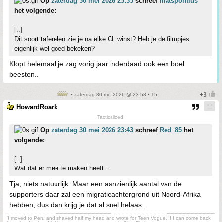
Op
zaterdag 30 mei 2026 23:35
schreef
matspontius
het volgende:
[..]
Dit soort taferelen zie je na elke CL winst? Heb je de filmpjes
eigenlijk wel goed bekeken?
Klopt helemaal je zag vorig jaar inderdaad ook een boel
beesten..
• zaterdag 30 mei 2026 @ 23:53 • 15
HowardRoark
Tacticalized!
Op
zaterdag 30 mei 2026 23:43
schreef
Red_85
het
volgende:
[..]
Wat dat er mee te maken heeft...
Tja, niets natuurlijk. Maar een aanzienlijk aantal van de
supporters daar zal een migratieachtergrond uit Noord-Afrika
hebben, dus dan krijg je dat al snel helaas.
'I moved to Peru and shaved half my head and wrote for Teen Vogue. If I can come back