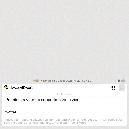
• zaterdag 30 mei 2026 @ 23:41 • 10
HowardRoark
Tacticalized!
Prioriteiten voor de supporters zo te zien.
twitter
'I moved to Peru and shaved half my head and wrote for Teen Vogue. If I can come back
from the depths of leftism, trust me, anyone can.' - Gina Florio