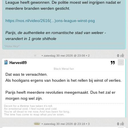
League heeft gewonnen. De politie moest wel ingrijpen nadat er
meerdere branden werden gesticht.
https://nos.nl/video/2616(...)ons-league-winst-psg
Parijs, de authentieke en romantische stad van weleer -
verandert in 1 grote shithole
"Hoka Hey!"
• zaterdag 30 mei 2026 @ 23:06 • 2
Harvest89
Black Metal fan
Dat was te verwachten.
Als hooligans ergens van houden is het rellen bij winst of verlies.
Parijs heeft meerdere revoluties meegemaakt. Dus het zal er
morgen nog wel zijn.
Deceit for a lifetime has taken it's toll.
An emotional void, I feel numb and cold.
You're all dead to me now. And has been for long.
The time has come to reap what you've sown.
• zaterdag 30 mei 2026 @ 23:16 • 3