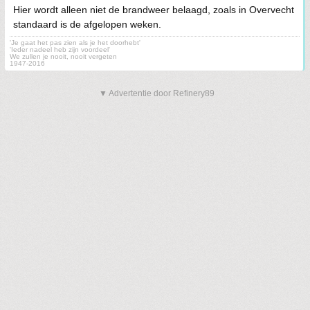
Hier wordt alleen niet de brandweer belaagd, zoals in Overvecht
standaard is de afgelopen weken.
'Je gaat het pas zien als je het doorhebt'
'Ieder nadeel heb zijn voordeel'
We zullen je nooit, nooit vergeten
1947-2016
▼ Advertentie door Refinery89