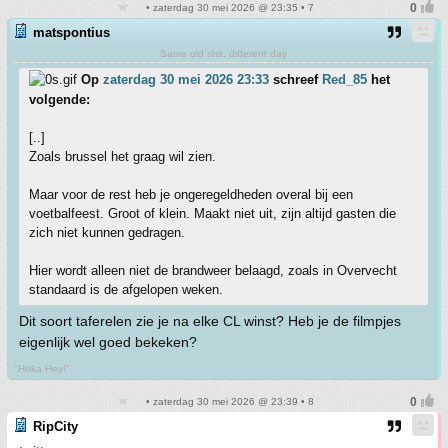
• zaterdag 30 mei 2026 @ 23:35 • 7
matspontius
Same old shit, different day
Op
zaterdag 30 mei 2026 23:33
schreef
Red_85
het
volgende:
[..]
Zoals brussel het graag wil zien.
Maar voor de rest heb je ongeregeldheden overal bij een
voetbalfeest. Groot of klein. Maakt niet uit, zijn altijd gasten die
zich niet kunnen gedragen.
Hier wordt alleen niet de brandweer belaagd, zoals in Overvecht
standaard is de afgelopen weken.
Dit soort taferelen zie je na elke CL winst? Heb je de filmpjes
eigenlijk wel goed bekeken?
"Hoka Hey!"
• zaterdag 30 mei 2026 @ 23:39 • 8
RipCity