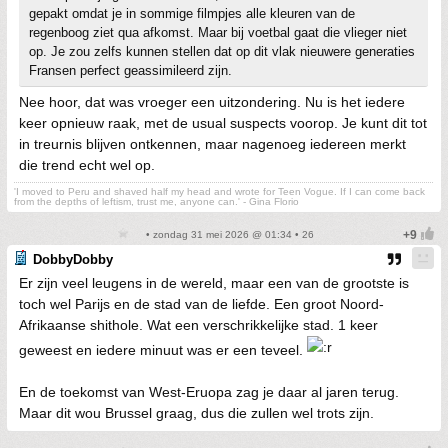
gepakt omdat je in sommige filmpjes alle kleuren van de
regenboog ziet qua afkomst. Maar bij voetbal gaat die vlieger niet
op. Je zou zelfs kunnen stellen dat op dit vlak nieuwere generaties
Fransen perfect geassimileerd zijn.
Nee hoor, dat was vroeger een uitzondering. Nu is het iedere
keer opnieuw raak, met de usual suspects voorop. Je kunt dit tot
in treurnis blijven ontkennen, maar nagenoeg iedereen merkt
die trend echt wel op.
'I moved to Peru and shaved half my head and wrote for Teen Vogue. If I can come back
from the depths of leftism, trust me, anyone can.' - Gina Florio
• zondag 31 mei 2026 @ 01:34 • 26
DobbyDobby
Er zijn veel leugens in de wereld, maar een van de grootste is
toch wel Parijs en de stad van de liefde. Een groot Noord-
Afrikaanse shithole. Wat een verschrikkelijke stad. 1 keer
geweest en iedere minuut was er een teveel.
En de toekomst van West-Eruopa zag je daar al jaren terug.
Maar dit wou Brussel graag, dus die zullen wel trots zijn.