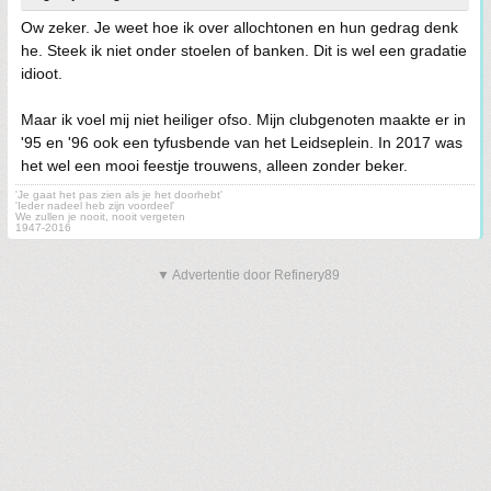
Ow zeker. Je weet hoe ik over allochtonen en hun gedrag denk
he. Steek ik niet onder stoelen of banken. Dit is wel een gradatie
idioot.
Maar ik voel mij niet heiliger ofso. Mijn clubgenoten maakte er in
'95 en '96 ook een tyfusbende van het Leidseplein. In 2017 was
het wel een mooi feestje trouwens, alleen zonder beker.
'Je gaat het pas zien als je het doorhebt'
'Ieder nadeel heb zijn voordeel'
We zullen je nooit, nooit vergeten
1947-2016
▼ Advertentie door Refinery89