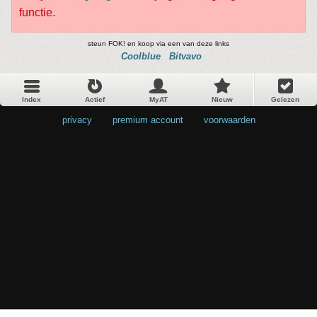
functie.
steun FOK! en koop via een van deze links
Coolblue
Bitvavo
Index
Actief
MyAT
Nieuw
Gelezen
privacy
•
premium account
•
voorwaarden