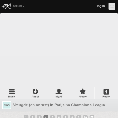
forum
log in
Index
Actief
MyAT
Nieuw
Reply
Vreugde (en onrust) in Parijs na Champions League wins
nws
1
2
3
4
5
6
7
8
9
10