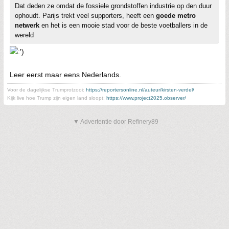
Dat deden ze omdat de fossiele grondstoffen industrie op den duur
ophoudt. Parijs trekt veel supporters, heeft een
goede metro
netwerk
en het is een mooie stad voor de beste voetballers in de
wereld
Leer eerst maar eens Nederlands.
Voor de dagelijkse Trumprotzooi:
https://reportersonline.nl/auteur/kirsten-verdel/
Kijk live hoe Trump zijn eigen land sloopt:
https://www.project2025.observer/
▼ Advertentie door Refinery89