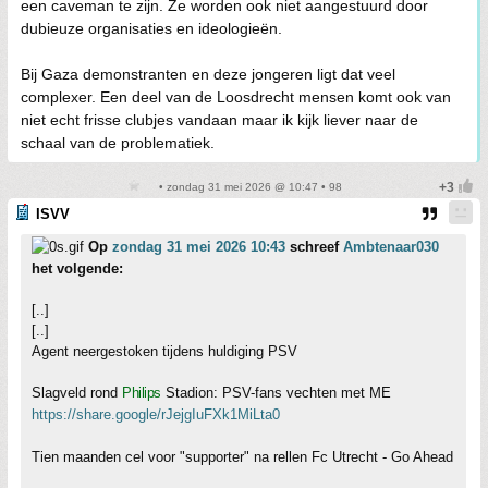
een caveman te zijn. Ze worden ook niet aangestuurd door
dubieuze organisaties en ideologieën.
Bij Gaza demonstranten en deze jongeren ligt dat veel
complexer. Een deel van de Loosdrecht mensen komt ook van
niet echt frisse clubjes vandaan maar ik kijk liever naar de
schaal van de problematiek.
• zondag 31 mei 2026 @ 10:47 • 98
ISVV
Op
zondag 31 mei 2026 10:43
schreef
Ambtenaar030
het volgende:
[..]
[..]
Agent neergestoken tijdens huldiging PSV
Slagveld rond
Philips
Stadion: PSV-fans vechten met ME
https://share.google/rJejgIuFXk1MiLta0
Tien maanden cel voor "supporter" na rellen Fc Utrecht - Go Ahead