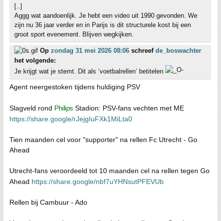
[..]
Aggg wat aandoenlijk. Je hebt een video uit 1990 gevonden. We
zijn nu 36 jaar verder en in Parijs is dit structurele kost bij een
groot sport evenement. Blijven wegkijken.
Op
zondag 31 mei 2026 08:06
schreef
de_boswachter
het volgende:
Je krijgt wat je stemt. Dit als ‘voetbalrellen’ betitelen
Agent neergestoken tijdens huldiging PSV
Slagveld rond
Philips
Stadion: PSV-fans vechten met ME
https://share.google/rJejgIuFXk1MiLta0
Tien maanden cel voor "supporter" na rellen Fc Utrecht - Go
Ahead
Utrecht-fans veroordeeld tot 10 maanden cel na rellen tegen Go
Ahead
https://share.google/nbf7uYHNsutPFEVUb
Rellen bij Cambuur - Ado