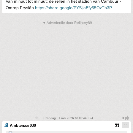
Van minuut tot minuut: de rellen in het stadion van Cambuur -
Omrop Fryslân
https://share.google/PYSjiaEfy55OzTb3P
▼ Advertentie door Refinery89
• zondag 31 mei 2026 @ 10:44 • 94
Ambtenaar030