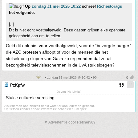
Op
zondag 31 mei 2026 10:22
schreef
Richestorags
het volgende:
[..]
Dit is niet echt voetbalgeweld. Deze gasten grijpen elke openbare
gelegenheid aan om te rellen.
Geld dit ook niet voor voetbalgeweld, voor de “bezorgde burger”
die AZC protesten afloopt of voor de mensen die het
stelselmatig slopen van Gaza zo erg vonden dat ze uit
bezorgdheid televisieschermen in de UvA stuk sloegen?
• zondag 31 mei 2026 @ 10:42 • 90
PzKpfw
Devon 'No Limits'
Stukje culturele verrijking.
Als iedereen aan zichzelf denkt wordt er aan iedereen gedacht.
Op fietsen zonder bende kwam'm zie schooieren um spek
▼ Advertentie door Refinery89