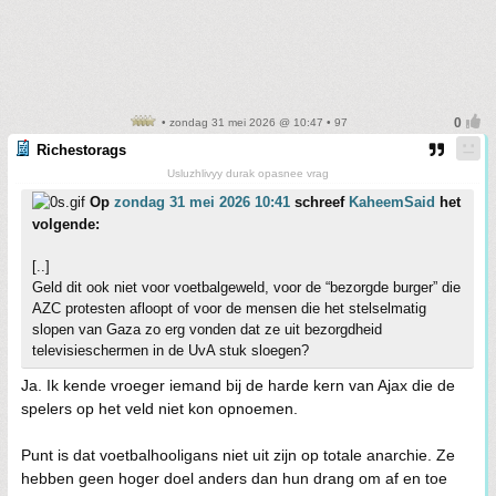
• zondag 31 mei 2026 @ 10:47 • 97
Richestorags
Usluzhlivyy durak opasnee vrag
Op
zondag 31 mei 2026 10:41
schreef
KaheemSaid
het
volgende:
[..]
Geld dit ook niet voor voetbalgeweld, voor de “bezorgde burger” die
AZC protesten afloopt of voor de mensen die het stelselmatig
slopen van Gaza zo erg vonden dat ze uit bezorgdheid
televisieschermen in de UvA stuk sloegen?
Ja. Ik kende vroeger iemand bij de harde kern van Ajax die de
spelers op het veld niet kon opnoemen.
Punt is dat voetbalhooligans niet uit zijn op totale anarchie. Ze
hebben geen hoger doel anders dan hun drang om af en toe