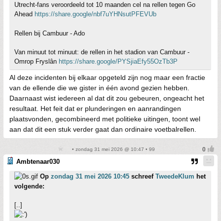
Utrecht-fans veroordeeld tot 10 maanden cel na rellen tegen Go
Ahead
https://share.google/nbf7uYHNsutPFEVUb
Rellen bij Cambuur - Ado
Van minuut tot minuut: de rellen in het stadion van Cambuur -
Omrop Fryslân
https://share.google/PYSjiaEfy55OzTb3P
Al deze incidenten bij elkaar opgeteld zijn nog maar een fractie
van de ellende die we gister in één avond gezien hebben.
Daarnaast wist iedereen al dat dit zou gebeuren, ongeacht het
resultaat. Het feit dat er plunderingen en aanrandingen
plaatsvonden, gecombineerd met politieke uitingen, toont wel
aan dat dit een stuk verder gaat dan ordinaire voetbalrellen.
• zondag 31 mei 2026 @ 10:47 • 99
Ambtenaar030
Op
zondag 31 mei 2026 10:45
schreef
TweedeKlum
het
volgende:
[..]