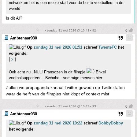
netwerk en het is een mooie stad voor de beste voetballers in de
wereld
Is dit AI?
• zondag 31 mei 2026 @ 10:43 • 92
Ambtenaar030
Op
zondag 31 mei 2026 01:51
schreef
TwenteFC
het
volgende:
[
x
]
Ook echt nul, NUL! Fransozen in dit filmpje
Enkel
voetbalsupporters... Bwhaha.. sommige mensen hier.
Zullen we propaganda kanaal Twitter gewoon op Twitter laten
waar de helft van de filmpjes niet klopt of context mist
• zondag 31 mei 2026 @ 10:43 • 93
Ambtenaar030
Op
zondag 31 mei 2026 10:22
schreef
DobbyDobby
het volgende: