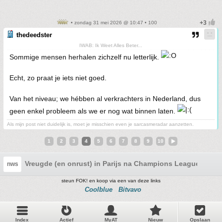
• zondag 31 mei 2026 @ 10:47 • 100
thedeedster
IWAB: Ik Weet Alles Beter...
Sommige mensen herhalen zichzelf nu letterlijk.
Echt, zo praat je iets niet goed.
Van het niveau; we hébben al verkrachters in Nederland, dus
geen enkel probleem als we er nog wat binnen laten.
Als mijn post niet duidelijk is, moet je misschien even je sarcasmeradar aanzetten.
1
2
3
4
5
6
7
8
9
10
Vreugde (en onrust) in Parijs na Champions League wins
nws
steun FOK! en koop via een van deze links
Coolblue
Bitvavo
Index
Actief
MyAT
Nieuw
Opslaan