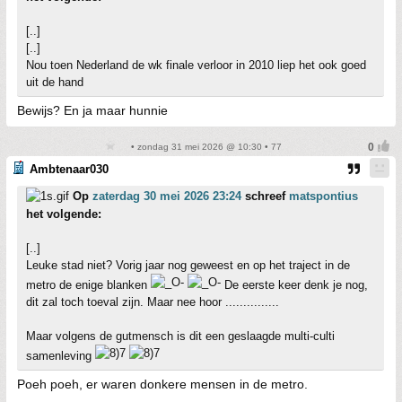
[..]
[..]
Nou toen Nederland de wk finale verloor in 2010 liep het ook goed
uit de hand
Bewijs? En ja maar hunnie
• zondag 31 mei 2026 @ 10:30 • 77
Ambtenaar030
Op
zaterdag 30 mei 2026 23:24
schreef
matspontius
het volgende:
[..]
Leuke stad niet? Vorig jaar nog geweest en op het traject in de
metro de enige blanken
De eerste keer denk je nog,
dit zal toch toeval zijn. Maar nee hoor ...............
Maar volgens de gutmensch is dit een geslaagde multi-culti
samenleving
Poeh poeh, er waren donkere mensen in de metro.