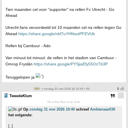
Tien maanden cel voor "supporter" na rellen Fc Utrecht - Go
Ahead
Utrecht-fans veroordeeld tot 10 maanden cel na rellen tegen Go
Ahead
https://share.google/nbf7uYHNsutPFEVUb
Rellen bij Cambuur - Ado
Van minuut tot minuut: de rellen in het stadion van Cambuur -
Omrop Fryslân
https://share.google/PYSjiaEfy55OzTb3P
Teruggelopen ja
• zondag 31 mei 2026 @ 10:45 • 96
TweedeKlum
De echte Rico is op Zuid.
Op
zondag 31 mei 2026 10:40
schreef
Ambtenaar030
het volgende:
[..]