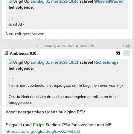
Op
zondag 31 mei 2026 10:43
schreef
WheeledWarrior
het volgende:
[..]
Is dit AI?
Nee zelf geschreven
• zondag 31 mei 2026 @ 10:45 • 95
Ambtenaar030
Op
zondag 31 mei 2026 10:31
schreef
Richestorags
het volgende:
[..]
Het is een voorbeeld. Het topic gaat om te beginnen over Frankrijk.
Ook in Nederland zijn de nodige maatregelen getroffen en is het
teruggelopen.
Agent neergestoken tijdens huldiging PSV
Slagveld rond
Philips
Stadion: PSV-fans vechten met ME
https://share.google/rJejgIuFXk1MiLta0