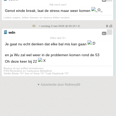
Kijk eens aan!
Genot einde break, laat de stress maar weer komen
Lekker zuipen, lekker dansen en daarna lekker neuken.
• zondag 3 mei 2026 @ 00:15 • 6
wdn
Elfen lied O+
Je gaat nu echt denken dat elke bal mis kan gaan
en ja Wu zal wel weer in de problemen komen rond de 53
Oh deze keer bij 22
Beatus vir qui suffert tentationem.
PSN Rinzewind en Cadsuana Melaidhrin
Stellar Blade *O* Sea of Stars *O* Trails Daybreak *O*
▼ Advertentie door Refinery89