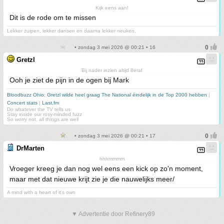
Kijk eens aan!
Dit is de rode om te missen
Lekker zuipen, lekker dansen en daarna lekker neuken.
• zondag 3 mei 2026 @ 00:21 • 16
Gretzl
Bij nader inzien altijd 8eraf
Ooh je ziet de pijn in de ogen bij Mark
Bloodbuzz Ohio: Gretzl wilde heel graag The National éindelijk in de Top 2000 hebben
|
Concert stats
|
Last.fm
Do whatever the TV tells us
Stay inside our rosy-minded fuzz
So worry not, all things are well
• zondag 3 mei 2026 @ 00:21 • 17
DrMarten
hhhmmmm
Vroeger kreeg je dan nog wel eens een kick op zo'n moment,
maar met dat nieuwe krijt zie je die nauwelijks meer/
A mind with a heart of it's own
▼ Advertentie door Refinery89