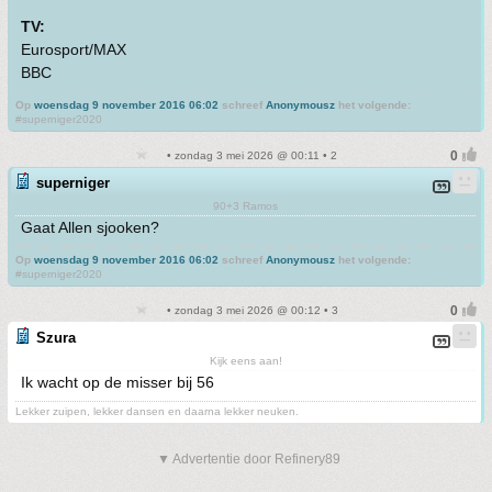
TV:
Eurosport/MAX
BBC
Op
woensdag 9 november 2016 06:02
schreef
Anonymousz
het volgende:
#superniger2020
• zondag 3 mei 2026 @ 00:11 • 2
superniger
90+3 Ramos
Gaat Allen sjooken?
Op
woensdag 9 november 2016 06:02
schreef
Anonymousz
het volgende:
#superniger2020
• zondag 3 mei 2026 @ 00:12 • 3
Szura
Kijk eens aan!
Ik wacht op de misser bij 56
Lekker zuipen, lekker dansen en daarna lekker neuken.
▼ Advertentie door Refinery89