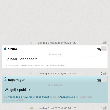
• zondag 3 mei 2026 @ 00:23 • 23
Szura
Kijk eens aan!
Op naar Brienenoord
Lekker zuipen, lekker dansen en daarna lekker neuken.
• zondag 3 mei 2026 @ 00:23 • 24
superniger
90+3 Ramos
Walgelijk publiek.
Op
woensdag 9 november 2016 06:02
schreef
Anonymousz
het volgende:
#superniger2020
• zondag 3 mei 2026 @ 00:24 • 25