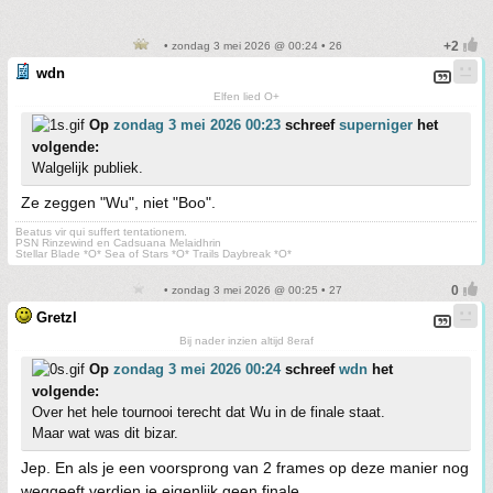
• zondag 3 mei 2026 @ 00:24 • 26
wdn
Elfen lied O+
Op
zondag 3 mei 2026 00:23
schreef
superniger
het
volgende:
Walgelijk publiek.
Ze zeggen "Wu", niet "Boo".
Beatus vir qui suffert tentationem.
PSN Rinzewind en Cadsuana Melaidhrin
Stellar Blade *O* Sea of Stars *O* Trails Daybreak *O*
• zondag 3 mei 2026 @ 00:25 • 27
Gretzl
Bij nader inzien altijd 8eraf
Op
zondag 3 mei 2026 00:24
schreef
wdn
het
volgende:
Over het hele tournooi terecht dat Wu in de finale staat.
Maar wat was dit bizar.
Jep. En als je een voorsprong van 2 frames op deze manier nog
weggeeft verdien je eigenlijk geen finale