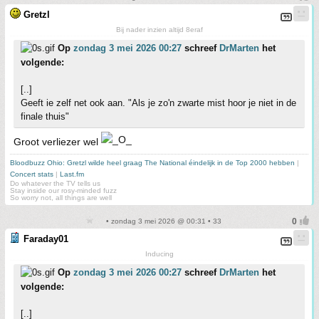
Gretzl
Bij nader inzien altijd 8eraf
Op
zondag 3 mei 2026 00:27
schreef
DrMarten
het
volgende:
[..]
Geeft ie zelf net ook aan. "Als je zo'n zwarte mist hoor je niet in de
finale thuis"
Groot verliezer wel
Bloodbuzz Ohio: Gretzl wilde heel graag The National éindelijk in de Top 2000 hebben
|
Concert stats
|
Last.fm
Do whatever the TV tells us
Stay inside our rosy-minded fuzz
So worry not, all things are well
• zondag 3 mei 2026 @ 00:31 • 33
Faraday01
Inducing
Op
zondag 3 mei 2026 00:27
schreef
DrMarten
het
volgende:
[..]