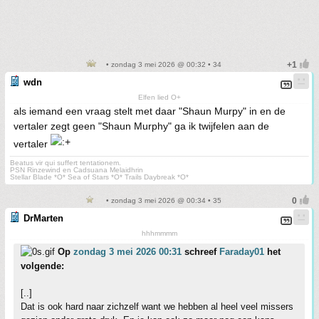
• zondag 3 mei 2026 @ 00:32 • 34
wdn
Elfen lied O+
als iemand een vraag stelt met daar "Shaun Murpy" in en de
vertaler zegt geen "Shaun Murphy" ga ik twijfelen aan de
vertaler
Beatus vir qui suffert tentationem.
PSN Rinzewind en Cadsuana Melaidhrin
Stellar Blade *O* Sea of Stars *O* Trails Daybreak *O*
• zondag 3 mei 2026 @ 00:34 • 35
DrMarten
hhhmmmm
Op
zondag 3 mei 2026 00:31
schreef
Faraday01
het
volgende:
[..]
Dat is ook hard naar zichzelf want we hebben al heel veel missers