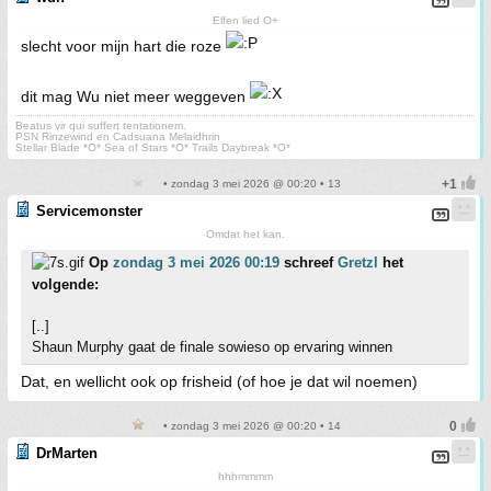
Elfen lied O+
slecht voor mijn hart die roze
dit mag Wu niet meer weggeven
Beatus vir qui suffert tentationem.
PSN Rinzewind en Cadsuana Melaidhrin
Stellar Blade *O* Sea of Stars *O* Trails Daybreak *O*
• zondag 3 mei 2026 @ 00:20 • 13
Servicemonster
Omdat het kan.
Op
zondag 3 mei 2026 00:19
schreef
Gretzl
het
volgende:
[..]
Shaun Murphy gaat de finale sowieso op ervaring winnen
Dat, en wellicht ook op frisheid (of hoe je dat wil noemen)
• zondag 3 mei 2026 @ 00:20 • 14
DrMarten
hhhmmmm