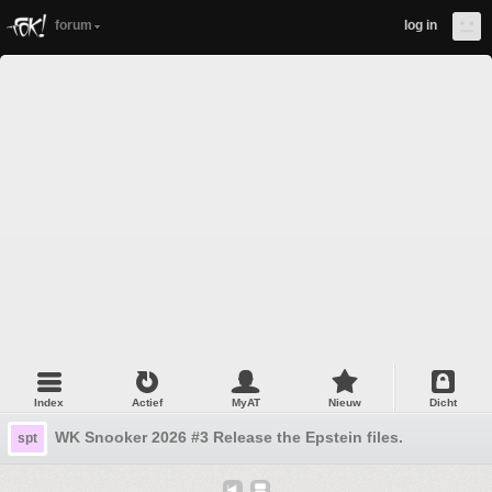
forum
log in
Index
Actief
MyAT
Nieuw
Dicht
WK Snooker 2026 #3 Release the Epstein files.
spt