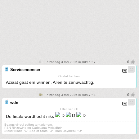
• zondag 3 mei 2026 @ 00:16 • 7
Servicemonster
Omdat het kan.
Aziaat gaat em winnen. Allen te zenuwachtig.
• zondag 3 mei 2026 @ 00:17 • 8
wdn
Elfen lied O+
De finale wordt echt niks
Beatus vir qui suffert tentationem.
PSN Rinzewind en Cadsuana Melaidhrin
Stellar Blade *O* Sea of Stars *O* Trails Daybreak *O*