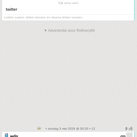
Kijk eens aan!
twitter
Lekker zuipen, lekker dansen en daarna lekker neuken.
▼ Advertentie door Refinery89
• zondag 3 mei 2026 @ 00:20 • 12
wdn