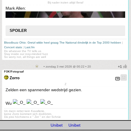
Bij nader inzien altijd 8eraf
Mark Allen:
SPOILER
Bloodbuzz Ohio: Gretzl wilde heel graag The National éindelijk in de Top 2000 hebben
|
Concert stats
|
Last.fm
Do whatever the TV tells us
Stay inside our rosy-minded fuzz
So worry not, all things are well
• zondag 3 mei 2026 @ 00:22 • 20
FOK!Fotograaf
Zorro
Z
Zelden een spannender wedstrijd gezien.
Wu
Un dann rettet kein Kavallerie,
keine Zorro kümmert sich dodrömm.
Dä piss höchstens e " Zet " en der Schnie
Unibet
Unibet