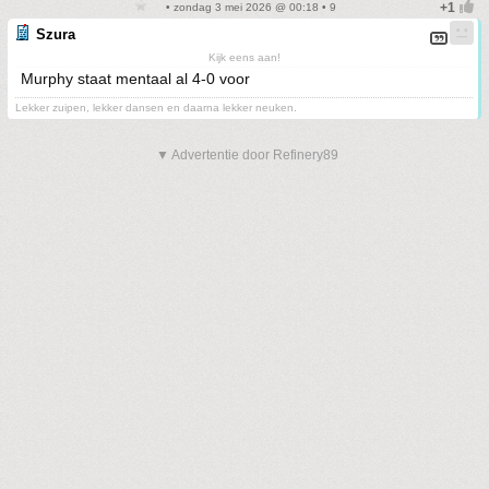
• zondag 3 mei 2026 @ 00:18 • 9
Szura
Kijk eens aan!
Murphy staat mentaal al 4-0 voor
Lekker zuipen, lekker dansen en daarna lekker neuken.
▼ Advertentie door Refinery89