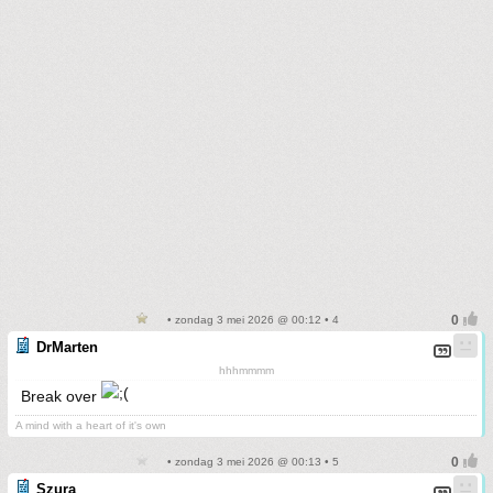
• zondag 3 mei 2026 @ 00:12 • 4
DrMarten
hhhmmmm
Break over
A mind with a heart of it's own
• zondag 3 mei 2026 @ 00:13 • 5
Szura