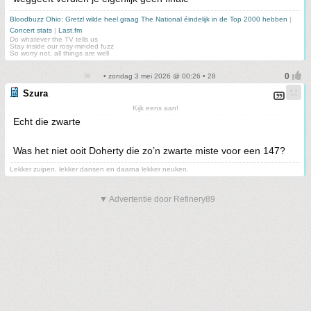
Bloodbuzz Ohio: Gretzl wilde heel graag The National éindelijk in de Top 2000 hebben
|
Concert stats
|
Last.fm
Do whatever the TV tells us
Stay inside our rosy-minded fuzz
So worry not, all things are well
• zondag 3 mei 2026 @ 00:26 • 28
Szura
Kijk eens aan!
Echt die zwarte
Was het niet ooit Doherty die zo’n zwarte miste voor een 147?
Lekker zuipen, lekker dansen en daarna lekker neuken.
▼ Advertentie door Refinery89