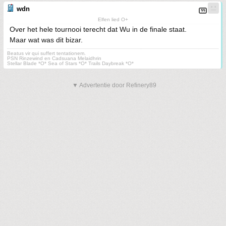
wdn
Elfen lied O+
Over het hele tournooi terecht dat Wu in de finale staat.
Maar wat was dit bizar.
Beatus vir qui suffert tentationem.
PSN Rinzewind en Cadsuana Melaidhrin
Stellar Blade *O* Sea of Stars *O* Trails Daybreak *O*
▼ Advertentie door Refinery89