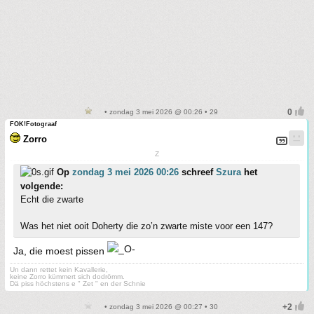
• zondag 3 mei 2026 @ 00:26 • 29
FOK!Fotograaf
Zorro
Z
Op
zondag 3 mei 2026 00:26
schreef
Szura
het
volgende:
Echt die zwarte
Was het niet ooit Doherty die zo’n zwarte miste voor een 147?
Ja, die moest pissen
Un dann rettet kein Kavallerie,
keine Zorro kümmert sich dodrömm.
Dä piss höchstens e " Zet " en der Schnie
• zondag 3 mei 2026 @ 00:27 • 30