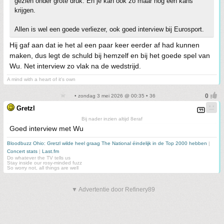
gezien onder grote druk. En je kan ook zo maar nog een kans
krijgen.
Allen is wel een goede verliezer, ook goed interview bij Eurosport.
Hij gaf aan dat ie het al een paar keer eerder af had kunnen
maken, dus legt de schuld bij hemzelf en bij het goede spel van
Wu. Net interview zo vlak na de wedstrijd.
A mind with a heart of it's own
• zondag 3 mei 2026 @ 00:35 • 36
Gretzl
Bij nader inzien altijd 8eraf
Goed interview met Wu
Bloodbuzz Ohio: Gretzl wilde heel graag The National éindelijk in de Top 2000 hebben
|
Concert stats
|
Last.fm
Do whatever the TV tells us
Stay inside our rosy-minded fuzz
So worry not, all things are well
▼ Advertentie door Refinery89