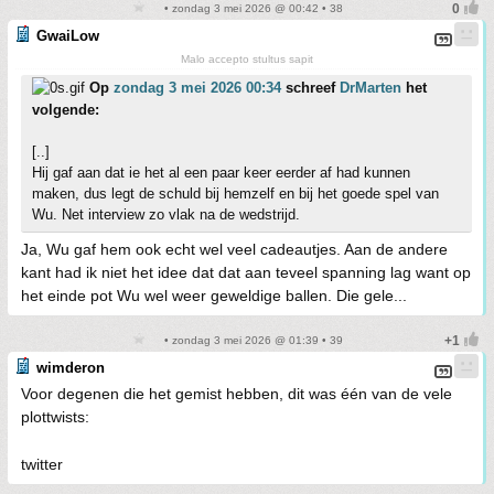
• zondag 3 mei 2026 @ 00:42 • 38
GwaiLow
Malo accepto stultus sapit
Op
zondag 3 mei 2026 00:34
schreef
DrMarten
het
volgende:
[..]
Hij gaf aan dat ie het al een paar keer eerder af had kunnen
maken, dus legt de schuld bij hemzelf en bij het goede spel van
Wu. Net interview zo vlak na de wedstrijd.
Ja, Wu gaf hem ook echt wel veel cadeautjes. Aan de andere
kant had ik niet het idee dat dat aan teveel spanning lag want op
het einde pot Wu wel weer geweldige ballen. Die gele...
• zondag 3 mei 2026 @ 01:39 • 39
wimderon
Voor degenen die het gemist hebben, dit was één van de vele
plottwists:
twitter