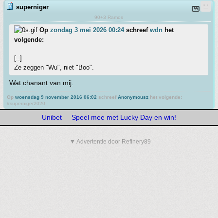
superniger
90+3 Ramos
Op
zondag 3 mei 2026 00:24
schreef
wdn
het
volgende:
[..]
Ze zeggen "Wu", niet "Boo".
Wat chanant van mij.
Op
woensdag 9 november 2016 06:02
schreef
Anonymousz
het volgende:
#superniger2020
Unibet
Speel mee met Lucky Day en win!
▼ Advertentie door Refinery89