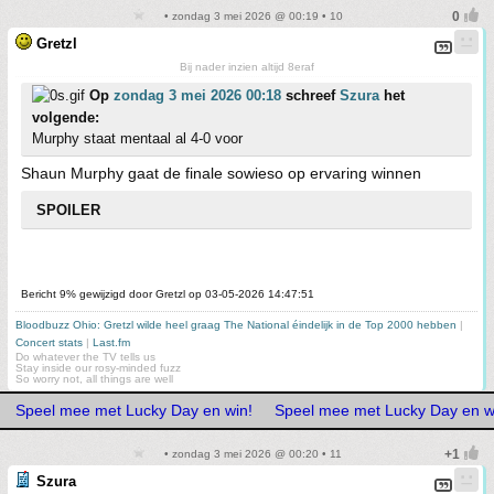
• zondag 3 mei 2026 @ 00:19 • 10
Gretzl
Bij nader inzien altijd 8eraf
Op
zondag 3 mei 2026 00:18
schreef
Szura
het
volgende:
Murphy staat mentaal al 4-0 voor
Shaun Murphy gaat de finale sowieso op ervaring winnen
SPOILER
Bericht 9% gewijzigd door Gretzl op 03-05-2026 14:47:51
Bloodbuzz Ohio: Gretzl wilde heel graag The National éindelijk in de Top 2000 hebben
|
Concert stats
|
Last.fm
Do whatever the TV tells us
Stay inside our rosy-minded fuzz
So worry not, all things are well
Speel mee met Lucky Day en win!
Speel mee met Lucky Day en w
• zondag 3 mei 2026 @ 00:20 • 11
Szura