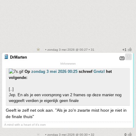
• zondag 3 mei 2026 @ 00:27 • 31
DrMarten
hhhmmmm
Op
zondag 3 mei 2026 00:25
schreef
Gretzl
het
volgende:
[..]
Jep. En als je een voorsprong van 2 frames op deze manier nog
weggeeft verdien je eigenlijk geen finale
Geeft ie zelf net ook aan. "Als je zo'n zwarte mist hoor je niet in
de finale thuis"
A mind with a heart of it's own
• zondag 3 mei 2026 @ 00:30 • 32