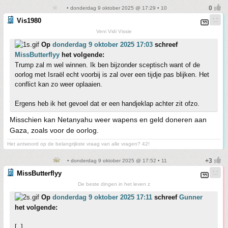
• donderdag 9 oktober 2025 @ 17:29 • 10
Vis1980
Veni Vidi Vissie
Op
donderdag 9 oktober 2025 17:03
schreef
MissButterflyy
het volgende:
Trump zal m wel winnen. Ik ben bijzonder sceptisch want of de
oorlog met Israël echt voorbij is zal over een tijdje pas blijken. Het
conflict kan zo weer oplaaien.
Ergens heb ik het gevoel dat er een handjeklap achter zit ofzo.
Misschien kan Netanyahu weer wapens en geld doneren aan
Gaza, zoals voor de oorlog.
Het antwoord op de belangrijkste vraag van alle vragen? 42!
• donderdag 9 oktober 2025 @ 17:52 • 11
MissButterflyy
De beste dingen in het leven z
Op
donderdag 9 oktober 2025 17:11
schreef
Gunner
het volgende:
[..]