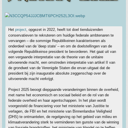
Het
project
, opgezet in 2022, heeft tot doel tienduizenden
conservatieven te rekruteren om huidige federale ambtenaren te
vervangen – die sommige Republikeinen karakteriseren als
onderdeel van de 'deep state' – en om de doelstellingen van de
volgende Republikeinse president te bevorderen. Het gaat uit van
een vergaande interpretatie van de theorie van de unitaire
uitvoerende macht, een omstreden interpretatie van artikel II van
de grondwet van de Verenigde Staten die ervan uitgaat dat de
president bij zijn inauguratie absolute zeggenschap over de
uitvoerende macht verkrijgt.
Project 2025 beoogt diepgaande veranderingen binnen de overheid,
met name het economisch en sociaal beleid en de rol van de
federale overheid en haar agentschappen. In het plan wordt
voorgesteld de financiering voor het ministerie van Justitie te
verlagen, de FBI en het ministerie van Binnenlandse Veiligheid
(DHS) te ontmantelen, de regelgeving op het gebied van milieu en
klimaatverandering sterk te verminderen ten gunste van de winning
van fossiele brandstoffen, het ministerie van Handel op te heffen