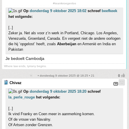
#teamkroegenlos
Op
donderdag 9 oktober 2025 18:02
schreef
beefkeek
het volgende:
[..]
Zeker ja. Net als voor z’n werk in Portland, Chicago. Los Angeles,
Venezuela, Groenland, Canada. En vergeet niet de andere oorlogen
die hij ‘opgelost’ heeft, zoals
Aberbeijan
en Armenië en India en
Pakistan
Je bedoelt Cambodja
Where law ends, tyrrany begins.
• donderdag 9 oktober 2025 @ 18:25 • 21
Chivaz
Op
donderdag 9 oktober 2025 18:20
schreef
la_perle_rouge
het volgende:
[..]
Ik vind Franky en Coen meer in aanmerking komen.
Of de vrouw van Navalny.
Of Artsen zonder Grenzen.