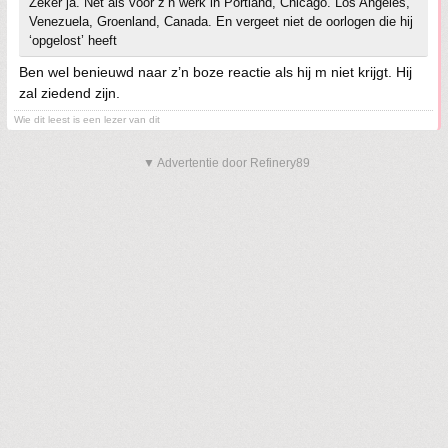
Zeker ja. Net als voor z’n werk in Portland, Chicago. Los Angeles,
Venezuela, Groenland, Canada. En vergeet niet de oorlogen die hij
‘opgelost’ heeft
Ben wel benieuwd naar z’n boze reactie als hij m niet krijgt. Hij
zal ziedend zijn.
Wie dit leest is een lezer van dit
▼ Advertentie door Refinery89