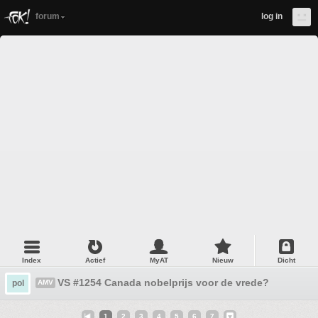
forum
log in
Index
Actief
MyAT
Nieuw
Dicht
VS #1254 Canada nobelprijs voor de vrede?
pol
AMV
1
2
3
4
5
6
7