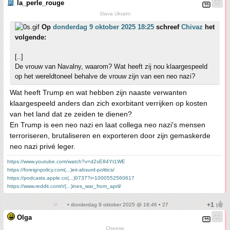
la_perle_rouge
Slava Ukraini
Op
donderdag 9 oktober 2025 18:25
schreef
Chivaz
het
volgende:
[..]
De vrouw van Navalny, waarom? Wat heeft zij nou klaargespeeld
op het wereldtoneel behalve de vrouw zijn van een neo nazi?
Wat heeft Trump en wat hebben zijn naaste verwanten
klaargespeeld anders dan zich exorbitant verrijken op kosten
van het land dat ze zeiden te dienen?
En Trump is een neo nazi en laat collega neo nazi's mensen
terroriseren, brutaliseren en exporteren door zijn gemaskerde
neo nazi privé leger.
https://www.youtube.com/watch?v=d2xE84Yt1WE
https://foreignpolicy.com(...)eir-absurd-politics/
https://podcasts.apple.co(...)0737?i=1000552560617
https://www.reddit.com/r/(...)ines_war_from_april/
• donderdag 9 oktober 2025 @ 18:46 • 27
Olga
Cheese