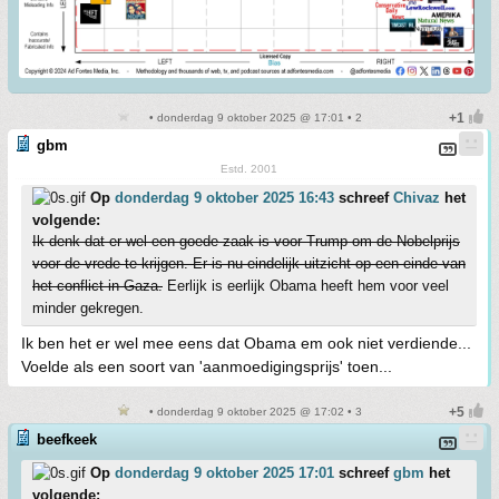
• donderdag 9 oktober 2025 @ 17:01 • 2
gbm
Estd. 2001
Op
donderdag 9 oktober 2025 16:43
schreef
Chivaz
het
volgende:
Ik denk dat er wel een goede zaak is voor Trump om de Nobelprijs
voor de vrede te krijgen. Er is nu eindelijk uitzicht op een einde van
het conflict in Gaza.
Eerlijk is eerlijk Obama heeft hem voor veel
minder gekregen.
Ik ben het er wel mee eens dat Obama em ook niet verdiende...
Voelde als een soort van 'aanmoedigingsprijs' toen...
• donderdag 9 oktober 2025 @ 17:02 • 3
beefkeek
Op
donderdag 9 oktober 2025 17:01
schreef
gbm
het
volgende: