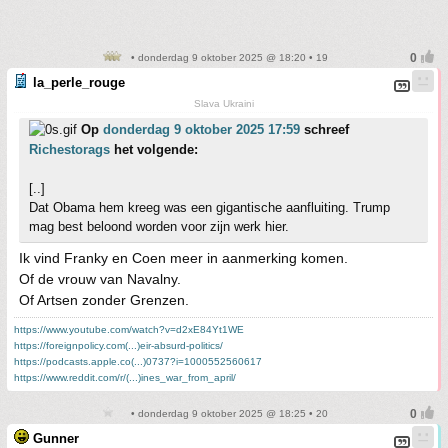
• donderdag 9 oktober 2025 @ 18:20 • 19
la_perle_rouge
Slava Ukraini
Op
donderdag 9 oktober 2025 17:59
schreef
Richestorags
het volgende:
[..]
Dat Obama hem kreeg was een gigantische aanfluiting. Trump
mag best beloond worden voor zijn werk hier.
Ik vind Franky en Coen meer in aanmerking komen.
Of de vrouw van Navalny.
Of Artsen zonder Grenzen.
https://www.youtube.com/watch?v=d2xE84Yt1WE
https://foreignpolicy.com(...)eir-absurd-politics/
https://podcasts.apple.co(...)0737?i=1000552560617
https://www.reddit.com/r/(...)ines_war_from_april/
• donderdag 9 oktober 2025 @ 18:25 • 20
Gunner