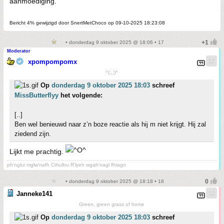
aanmoediging.
Bericht 4% gewijzigd door SnertMetChoco op 09-10-2025 18:23:08
• donderdag 9 oktober 2025 @ 18:06 • 17
Moderator
xpompompomx
^(;,;)^
Op
donderdag 9 oktober 2025 18:03
schreef
MissButterflyy
het volgende:
[..]
Ben wel benieuwd naar z’n boze reactie als hij m niet krijgt. Hij zal
ziedend zijn.
Lijkt me prachtig.
ph'nglui mglw'nafh Cthulhu R'lyeh wgah'nagl fhtagn
• donderdag 9 oktober 2025 @ 18:18 • 18
Janneke141
Green, green grass of home
Op
donderdag 9 oktober 2025 18:03
schreef