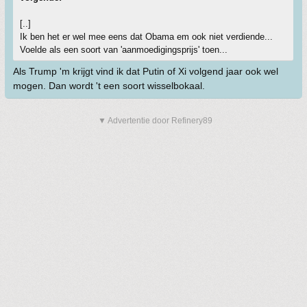
[..]
Ik ben het er wel mee eens dat Obama em ook niet verdiende...
Voelde als een soort van 'aanmoedigingsprijs' toen...
Als Trump 'm krijgt vind ik dat Putin of Xi volgend jaar ook wel
mogen. Dan wordt 't een soort wisselbokaal.
▼ Advertentie door Refinery89