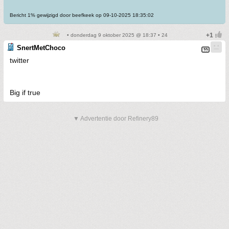
Bericht 1% gewijzigd door beefkeek op 09-10-2025 18:35:02
• donderdag 9 oktober 2025 @ 18:37 • 24
SnertMetChoco
twitter
Big if true
▼ Advertentie door Refinery89