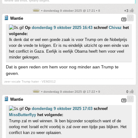
Where law ends, tyrrany begins.
• donderdag 9 oktober 2025 @ 17:21 • 8
Wantie
Op
donderdag 9 oktober 2025 16:43
schreef
Chivaz
het
volgende:
Ik denk dat er wel een goede zaak is voor Trump om de Nobelprijs
voor de vrede te krijgen. Er is nu eindelijk uitzicht op een einde van
het conflict in Gaza. Eerlijk is eerlijk Obama heeft hem voor veel
minder gekregen.
Dat is geen reden om hem voor nog minder aan Trump te
geven.
zeer vocale Trump hater - VEM2012
• donderdag 9 oktober 2025 @ 17:22 • 9
Wantie
Op
donderdag 9 oktober 2025 17:03
schreef
MissButterflyy
het volgende:
Trump zal m wel winnen. Ik ben bijzonder sceptisch want of de
oorlog met Israël echt voorbij is zal over een tijdje pas blijken. Het
conflict kan zo weer oplaaien.