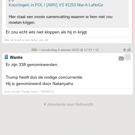
KoosVogels in POL / [AMV] VS #1253 Mar-A-LaNoGo
Hier staat een mooie samenvatting waarom ie hem niet zou
moeten krijgen.
Er zou echt iets niet kloppen als hij m krijgt.
Wie dit leest is een lezer van dit
• donderdag 9 oktober 2025 @ 17:57 • 12
Wantie
Er zijn 338 genomineerden.
Trump heeft dus de nodige concurrentie.
Hij is genomineerd door Natanyahu
zeer vocale Trump hater - VEM2012
▼ Advertentie door Refinery89