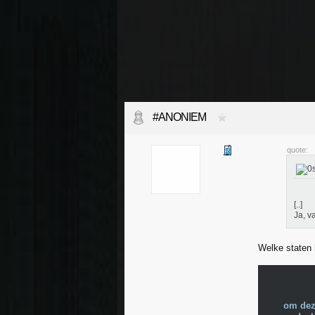
#ANONIEM
quote:
[..]
Ja, v
Welke staten 
om dez