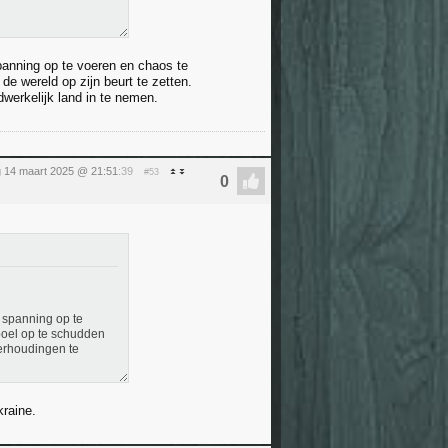
panning op te voeren en chaos te
de wereld op zijn beurt te zetten.
erkelijk land in te nemen.
g 14 maart 2025 @ 21:51
:39
#53
 spanning op te
 boel op te schudden
verhoudingen te
kraine.