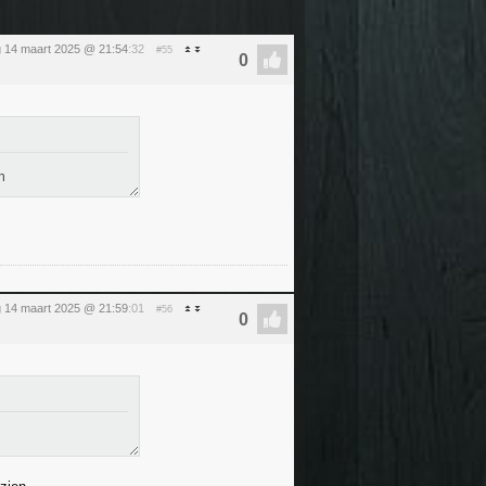
g 14 maart 2025 @ 21:54
:32
#55
n
g 14 maart 2025 @ 21:59
:01
#56