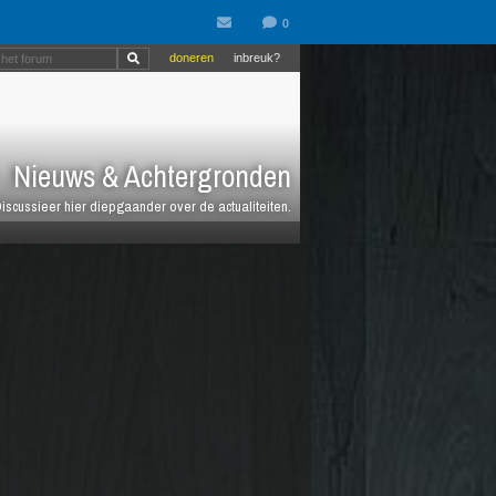
doneren
inbreuk?
Nieuws & Achtergronden
iscussieer hier diepgaander over de actualiteiten.