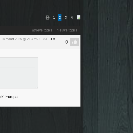
1
2
3
4
actieve topics
nieuwe topics
g 14 maart 2025 @ 21:47
:50
#51
rk' Europa.