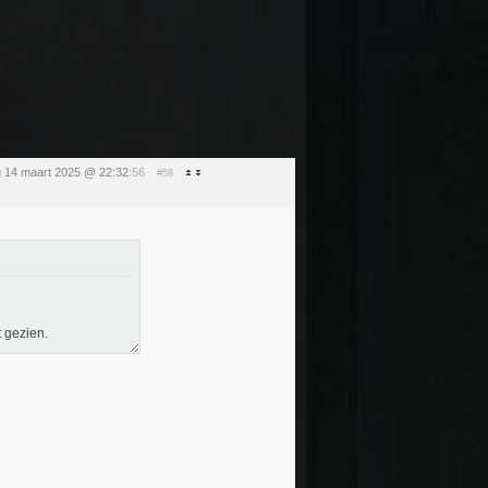
g 14 maart 2025 @ 22:32
:56
#58
t gezien.