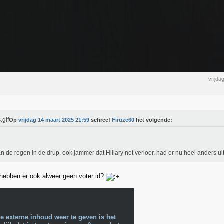
vrijda
Op
vrijdag 14 maart 2025 21:59
schreef
Firuze60
het volgende:
an de regen in de drup, ook jammer dat Hillary net verloor, had er nu heel anders ui
hebben er ook alweer geen voter id?
e externe inhoud weer te geven is het