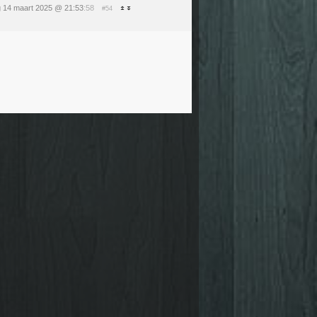
g 14 maart 2025 @ 21:53
:58
#54