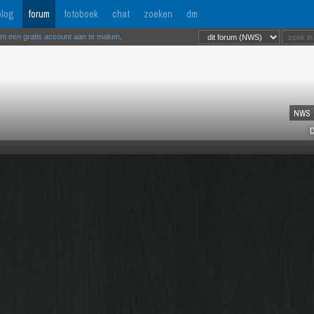
log
forum
fotoboek
chat
zoeken
dm
om een gratis account aan te maken
.
NWS
D