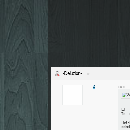
-Deluzion-
quote:
[..]
Trump
Het k
enkel