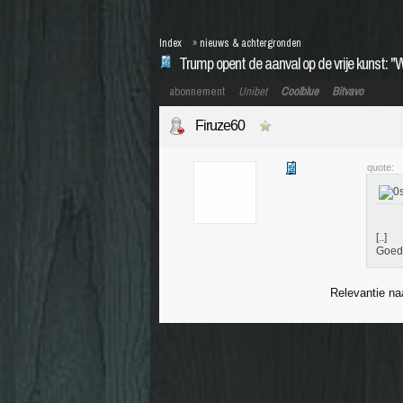
Index
»
nieuws & achtergronden
Trump opent de aanval op de vrije kunst: "
abonnement
Unibet
Coolblue
Bitvavo
Firuze60
quote:
[..]
Goed 
Relevantie na