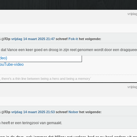
vrijda
Op
vrijdag 14 maart 2025 21:47
schreef
Fok-it
het volgende:
dat Vance een keer goed en droog in zijn reet genomen wordt door een dragquee
deo)
YouTube-video
 there's a thin line between being a hero and being a memory´
vrijda
Op
vrijdag 14 maart 2025 21:53
schreef
Nober
het volgende:
 heeft er een teringzooi van gemaakt.