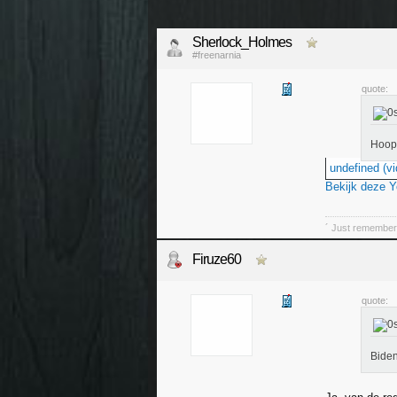
Sherlock_Holmes
#freenarnia
quote:
Hoop 
undefined (vi
Bekijk deze 
´ Just remember,
Firuze60
quote:
Biden