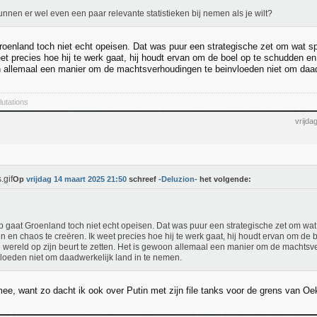
nnen er wel even een paar relevante statistieken bij nemen als je wilt?
oenland toch niet echt opeisen. Dat was puur een strategische zet om wat s
et precies hoe hij te werk gaat, hij houdt ervan om de boel op te schudden en 
 allemaal een manier om de machtsverhoudingen te beinvloeden niet om daadw
lutations
vrijda
Op
vrijdag 14 maart 2025 21:50
schreef
-Deluzion-
het volgende:
 gaat Groenland toch niet echt opeisen. Dat was puur een strategische zet om wat
n en chaos te creëren. Ik weet precies hoe hij te werk gaat, hij houdt ervan om de
 wereld op zijn beurt te zetten. Het is gewoon allemaal een manier om de machts
loeden niet om daadwerkelijk land in te nemen.
ee, want zo dacht ik ook over Putin met zijn file tanks voor de grens van Oe