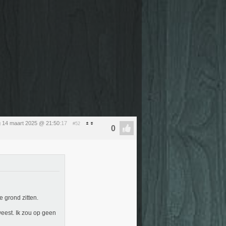
g 14 maart 2025 @ 21:50
:17
#52
 grond zitten.
weest. Ik zou op geen