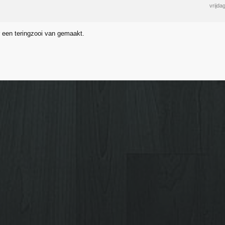
vrijda
r een teringzooi van gemaakt.