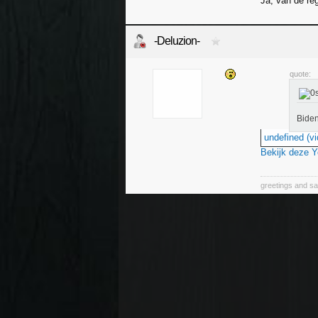
Ja, van de reg
-Deluzion-
quote:
Biden
undefined (vi
Bekijk deze 
greetings and sa