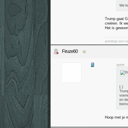
We ku
Trump gaat Gr
creëren. Ik we
Het is gewoon
greetings and sa
Firuze60
quote:
[..]
Trump
voere
en de
beinv
Hoop met je m