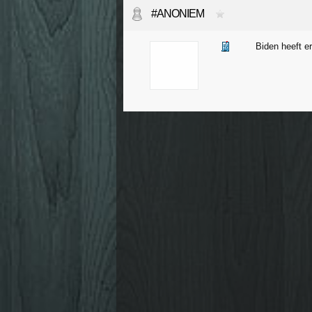
#ANONIEM
Biden heeft e