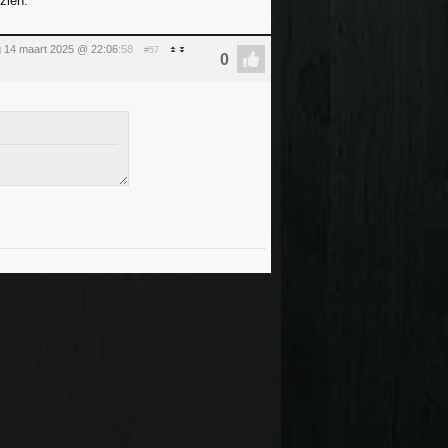
zien.
g 14 maart 2025 @ 22:06
:58
#57