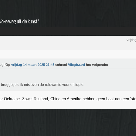
Woke weg uit de kunst"
vrijda
Op
vrijdag 14 maart 2025 21:45
schreef
Vliegbaard
het volgende:
bruggetjes. ik mis even de relevantie voor dit topic.
ar Oekraine. Zowel Rusland, China en Amerika hebben geen baat aan een 'ste