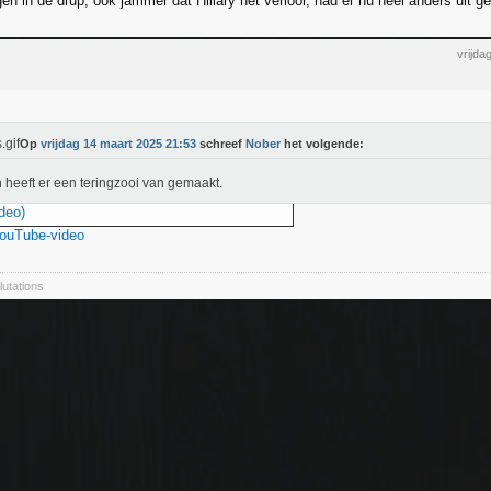
en in de drup, ook jammer dat Hillary net verloor, had er nu heel anders uit ge
vrijda
Op
vrijdag 14 maart 2025 21:53
schreef
Nober
het volgende:
 heeft er een teringzooi van gemaakt.
deo)
YouTube-video
lutations