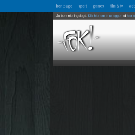
frontpage
sport
games
film & tv
web
Je bent niet ingelogd.
Klik hier om in te loggen
of
hier 