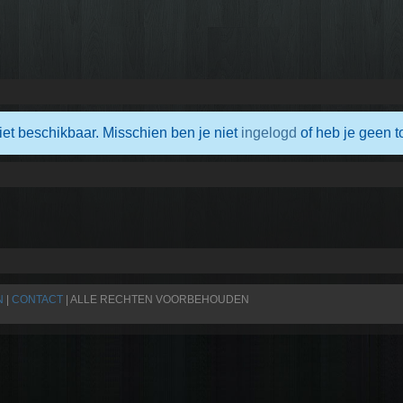
iet beschikbaar. Misschien ben je niet
ingelogd
of heb je geen t
N
|
CONTACT
| ALLE RECHTEN VOORBEHOUDEN