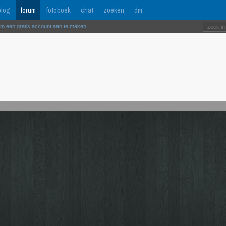
log
forum
fotoboek
chat
zoeken
dm
om een gratis account aan te maken
.