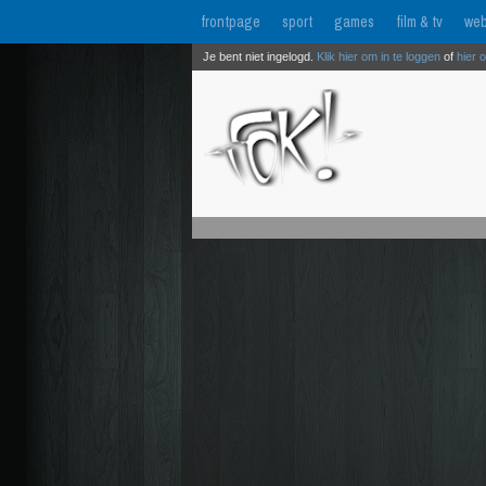
frontpage
sport
games
film & tv
web
Je bent niet ingelogd.
Klik hier om in te loggen
of
hier 