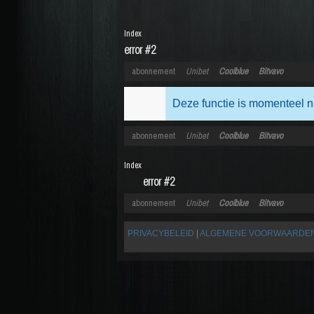
Index
error #2
abonnement
Unibet
Coolblue
Bitvavo
Deze functie is momenteel n
abonnement
Unibet
Coolblue
Bitvavo
Index
error #2
abonnement
Unibet
Coolblue
Bitvavo
PRIVACYBELEID
|
ALGEMENE VOORWAARDE