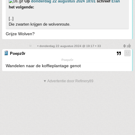
Op
donderdag 22 augustus 2024 18:01
schreef
Elan
het volgende:
[..]
Die zwarten krijgen de wolvenroute.
Grijze Wolven?
• donderdag 22 augustus 2024 @ 19:17 • 33
Poepz0r
Poepz0r
Wandelen naar de koffieplantage genot
▼ Advertentie door Refinery89