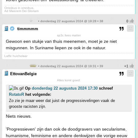
Omnibus in omnibus.
Ad Maiorem Dei Gloriam
• donderdag 22 augustus 2024 @ 19:28 • 38
timmmmm
sp3c lives matter
Gewoon een stukje van thuis meenemen, moet je ze niet
misgunnen. In Suriname liepen ze ook in de natuur.
Laffe huichelaar
• donderdag 22 augustus 2024 @ 19:31 • 39
EttovanBelgie
Alles komt goed.
Op
donderdag 22 augustus 2024 17:30
schreef
RotatoR
het volgende:
Zo zie je maar weer dat juist de progressievelingen vaak de
grooste racisten zijn.
Niets nieuws.
'Progressieven' zijn dan ook de doodgravers van secularisme,
humanisme, feminisme en andere denkwijzen die vorige eeuw