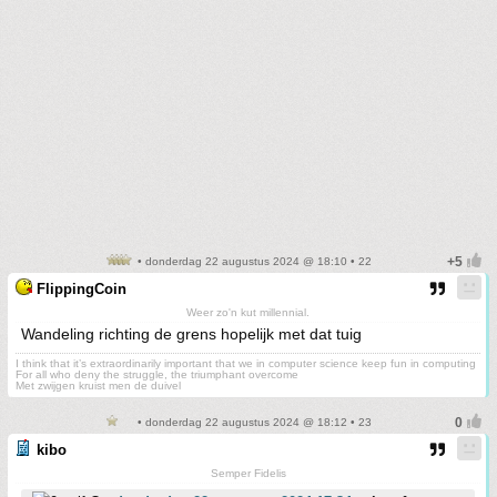
• donderdag 22 augustus 2024 @ 18:10 • 22
FlippingCoin
Weer zo'n kut millennial.
Wandeling richting de grens hopelijk met dat tuig
I think that it’s extraordinarily important that we in computer science keep fun in computing
For all who deny the struggle, the triumphant overcome
Met zwijgen kruist men de duivel
• donderdag 22 augustus 2024 @ 18:12 • 23
kibo
Semper Fidelis