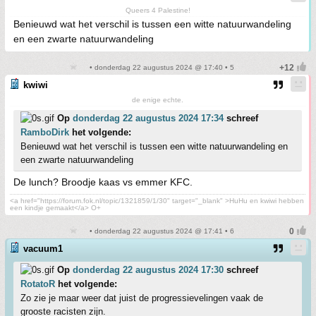
Queers 4 Palestine!
Benieuwd wat het verschil is tussen een witte natuurwandeling
en een zwarte natuurwandeling
• donderdag 22 augustus 2024 @ 17:40 • 5
kwiwi
de enige echte.
Op
donderdag 22 augustus 2024 17:34
schreef
RamboDirk
het volgende:
Benieuwd wat het verschil is tussen een witte natuurwandeling en
een zwarte natuurwandeling
De lunch? Broodje kaas vs emmer KFC.
<a href="https://forum.fok.nl/topic/1321859/1/30" target="_blank" >HuHu en kwiwi hebben
een kindje gemaakt</a> O+
• donderdag 22 augustus 2024 @ 17:41 • 6
vacuum1
Op
donderdag 22 augustus 2024 17:30
schreef
RotatoR
het volgende:
Zo zie je maar weer dat juist de progressievelingen vaak de
grooste racisten zijn.