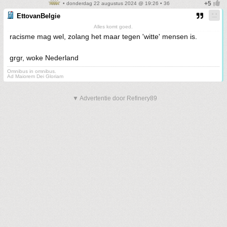
• donderdag 22 augustus 2024 @ 19:26 • 36
EttovanBelgie
Alles komt goed.
racisme mag wel, zolang het maar tegen 'witte' mensen is.
grgr, woke Nederland
Omnibus in omnibus.
Ad Maiorem Dei Gloriam
▼ Advertentie door Refinery89