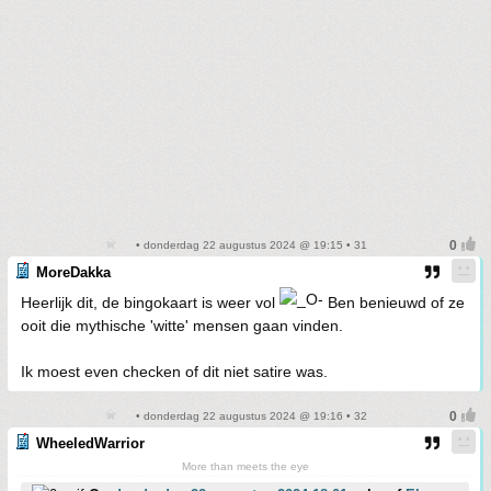
• donderdag 22 augustus 2024 @ 19:15 • 31
MoreDakka
Heerlijk dit, de bingokaart is weer vol
Ben benieuwd of ze
ooit die mythische 'witte' mensen gaan vinden.
Ik moest even checken of dit niet satire was.
• donderdag 22 augustus 2024 @ 19:16 • 32
WheeledWarrior
More than meets the eye