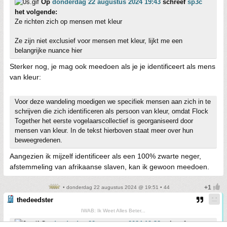
Op
donderdag 22 augustus 2024 19:43
schreef
sp3c
het volgende:
Ze richten zich op mensen met kleur
Ze zijn niet exclusief voor mensen met kleur, lijkt me een
belangrijke nuance hier
Sterker nog, je mag ook meedoen als je je identificeert als mens
van kleur:
Voor deze wandeling moedigen we specifiek mensen aan zich in te
schrijven die zich identificeren als persoon van kleur, omdat Flock
Together het eerste vogelaarscollectief is georganiseerd door
mensen van kleur. In de tekst hierboven staat meer over hun
beweegredenen.
Aangezien ik mijzelf identificeer als een 100% zwarte neger,
afstemmeling van afrikaanse slaven, kan ik gewoon meedoen.
• donderdag 22 augustus 2024 @ 19:51 • 44
thedeedster
IWAB: Ik Weet Alles Beter...
Op
donderdag 22 augustus 2024 19:38
schreef