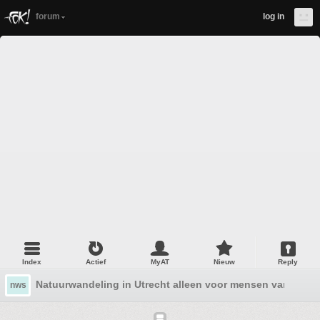
forum
log in
Index
Actief
MyAT
Nieuw
Reply
Natuurwandeling in Utrecht alleen voor mensen van kleur
nws