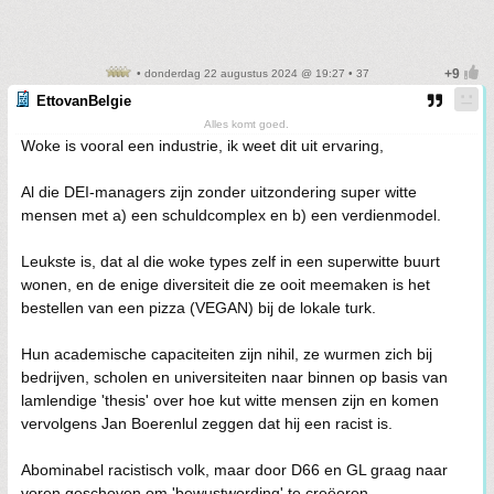
• donderdag 22 augustus 2024 @ 19:27 • 37
EttovanBelgie
Alles komt goed.
Woke is vooral een industrie, ik weet dit uit ervaring,
Al die DEI-managers zijn zonder uitzondering super witte
mensen met a) een schuldcomplex en b) een verdienmodel.
Leukste is, dat al die woke types zelf in een superwitte buurt
wonen, en de enige diversiteit die ze ooit meemaken is het
bestellen van een pizza (VEGAN) bij de lokale turk.
Hun academische capaciteiten zijn nihil, ze wurmen zich bij
bedrijven, scholen en universiteiten naar binnen op basis van
lamlendige 'thesis' over hoe kut witte mensen zijn en komen
vervolgens Jan Boerenlul zeggen dat hij een racist is.
Abominabel racistisch volk, maar door D66 en GL graag naar
voren geschoven om 'bewustwording' te creëeren.