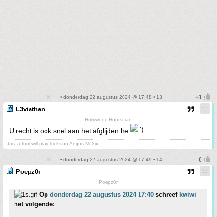
• donderdag 22 augustus 2024 @ 17:48 • 13
L3viathan
Hollywood Hootsman
Utrecht is ook snel aan het afglijden he
Just a fool will play tricks on Angus McSix
• donderdag 22 augustus 2024 @ 17:49 • 14
Poepz0r
Poepz0r
Op
donderdag 22 augustus 2024 17:40
schreef
kwiwi
het volgende: