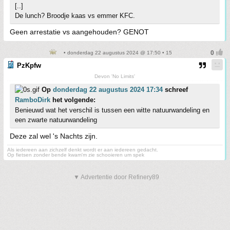
[..]
De lunch? Broodje kaas vs emmer KFC.
Geen arrestatie vs aangehouden? GENOT
• donderdag 22 augustus 2024 @ 17:50 • 15
PzKpfw
Devon 'No Limits'
Op
donderdag 22 augustus 2024 17:34
schreef
RamboDirk
het volgende:
Benieuwd wat het verschil is tussen een witte natuurwandeling en
een zwarte natuurwandeling
Deze zal wel 's Nachts zijn.
Als iedereen aan zichzelf denkt wordt er aan iedereen gedacht.
Op fietsen zonder bende kwam'm zie schooieren um spek
▼ Advertentie door Refinery89