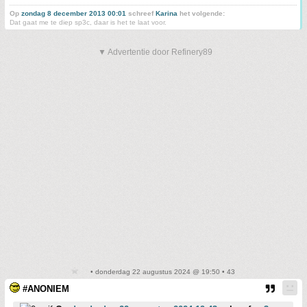
Op
zondag 8 december 2013 00:01
schreef
Karina
het volgende:
Dat gaat me te diep sp3c, daar is het te laat voor.
▼ Advertentie door Refinery89
• donderdag 22 augustus 2024 @ 19:50 • 43
#ANONIEM