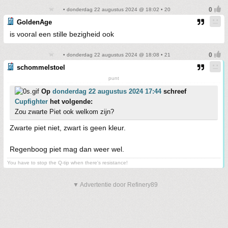
• donderdag 22 augustus 2024 @ 18:02 • 20
GoldenAge
is vooral een stille bezigheid ook
• donderdag 22 augustus 2024 @ 18:08 • 21
schommelstoel
punt
Op
donderdag 22 augustus 2024 17:44
schreef
Cupfighter
het volgende:
Zou zwarte Piet ook welkom zijn?
Zwarte piet niet, zwart is geen kleur.
Regenboog piet mag dan weer wel.
You have to stop the Q-tip when there's resistance!
▼ Advertentie door Refinery89