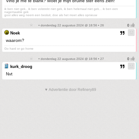
Vind je me te blank? Moet je mijn bruine ster eens zien!
ik ben niet gek.. ik ben volstrekt niet gek, ik ben helemaal niet gek... ik ben een
nagemaakte gek
gooi alles weg neem een besluit, doe als het moet alles opnieuw
• donderdag 22 augustus 2024 @ 18:56 • 26
Noek
waarom?
Go hard or go home
• donderdag 22 augustus 2024 @ 18:56 • 27
kurk_droog
Nvt
▼ Advertentie door Refinery89