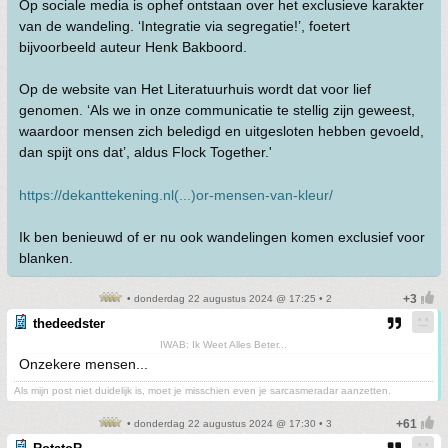
Op sociale media is ophef ontstaan over het exclusieve karakter
van de wandeling. ‘Integratie via segregatie!’, foetert
bijvoorbeeld auteur Henk Bakboord.
Op de website van Het Literatuurhuis wordt dat voor lief
genomen. ‘Als we in onze communicatie te stellig zijn geweest,
waardoor mensen zich beledigd en uitgesloten hebben gevoeld,
dan spijt ons dat’, aldus Flock Together.'
https://dekanttekening.nl(...)or-mensen-van-kleur/
Ik ben benieuwd of er nu ook wandelingen komen exclusief voor
blanken.
• donderdag 22 augustus 2024 @ 17:25 • 2
thedeedster
IWAB: Ik Weet Alles Beter...
Onzekere mensen...
Als mijn post niet duidelijk is, moet je misschien even je sarcasmeradar aanzetten.
• donderdag 22 augustus 2024 @ 17:30 • 3