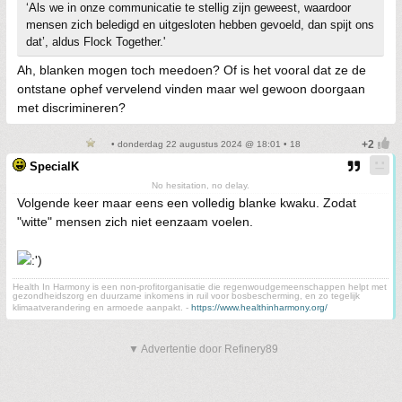
‘Als we in onze communicatie te stellig zijn geweest, waardoor
mensen zich beledigd en uitgesloten hebben gevoeld, dan spijt ons
dat’, aldus Flock Together.'
Ah, blanken mogen toch meedoen? Of is het vooral dat ze de
ontstane ophef vervelend vinden maar wel gewoon doorgaan
met discrimineren?
• donderdag 22 augustus 2024 @ 18:01 • 18
SpecialK
No hesitation, no delay.
Volgende keer maar eens een volledig blanke kwaku. Zodat
"witte" mensen zich niet eenzaam voelen.
Health In Harmony is een non-profitorganisatie die regenwoudgemeenschappen helpt met
gezondheidszorg en duurzame inkomens in ruil voor bosbescherming, en zo tegelijk
klimaatverandering en armoede aanpakt. -
https://www.healthinharmony.org/
▼ Advertentie door Refinery89