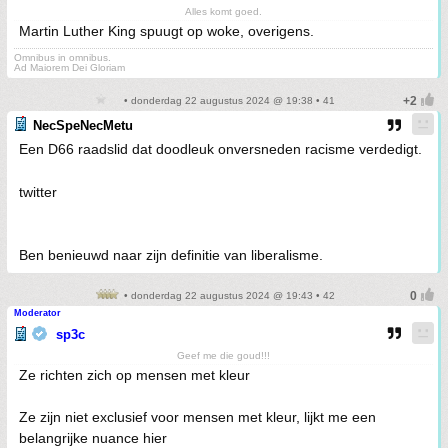
Alles komt goed.
Martin Luther King spuugt op woke, overigens.
Omnibus in omnibus.
Ad Maiorem Dei Gloriam
• donderdag 22 augustus 2024 @ 19:38 • 41
NecSpeNecMetu
Een D66 raadslid dat doodleuk onversneden racisme verdedigt.
twitter
Ben benieuwd naar zijn definitie van liberalisme.
• donderdag 22 augustus 2024 @ 19:43 • 42
Moderator
sp3c
Geef me die goud!!!
Ze richten zich op mensen met kleur
Ze zijn niet exclusief voor mensen met kleur, lijkt me een
belangrijke nuance hier